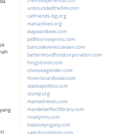
theintexperience.com
ada
unboundedthefilm.com
catfriends-bg.org
marianlives.org
waywardtees.com
pidfloorsexpress.com
ya
bancodevenezuelaen.com
emah
bettermoodfoodcorporation.com
hingstonnt.com
chooseagender.com
hoverboardssale.com
a
alaskapolitics.com
stsmp.org
manoelneves.com
mandelaeffectlibrary.com
 yang
roselynns.com
balanceyoganj.com
si
salesforceblogs.com