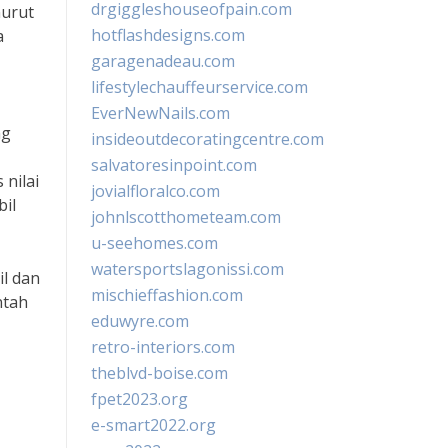
drgiggleshouseofpain.com
nurut
hotflashdesigns.com
a
garagenadeau.com
lifestylechauffeurservice.com
EverNewNails.com
ng
insideoutdecoratingcentre.com
salvatoresinpoint.com
 nilai
jovialfloralco.com
bil
johnlscotthometeam.com
u-seehomes.com
watersportslagonissi.com
il dan
mischieffashion.com
ntah
eduwyre.com
retro-interiors.com
theblvd-boise.com
fpet2023.org
e-smart2022.org