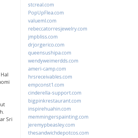
stcreal.com
PopUpFlea.com
valueml.com
rebeccatorresjewelry.com
jmpbliss.com
drjorgerico.com
queensushipa.com
wendyweimerdds.com
ameri-camp.com
 Hal
hrsreceivables.com
nomi
empconst1.com
cinderella-support.com
bigpinkrestaurant.com
rut
inspirehuahin.com
h.
memmingerspainting.com
ar Sri
jeremypbeasley.com
thesandwichdepotcos.com