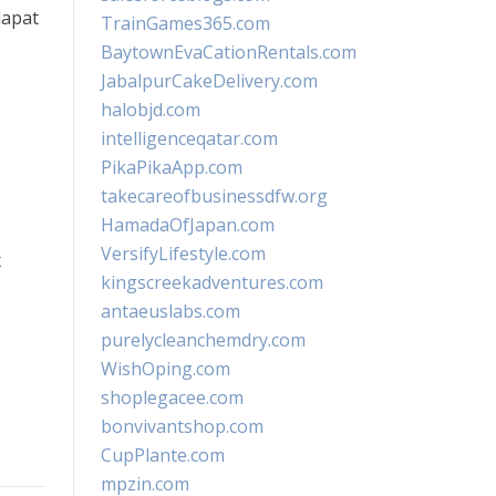
dapat
TrainGames365.com
BaytownEvaCationRentals.com
JabalpurCakeDelivery.com
halobjd.com
intelligenceqatar.com
PikaPikaApp.com
takecareofbusinessdfw.org
HamadaOfJapan.com
VersifyLifestyle.com
x
kingscreekadventures.com
antaeuslabs.com
purelycleanchemdry.com
WishOping.com
shoplegacee.com
bonvivantshop.com
CupPlante.com
mpzin.com