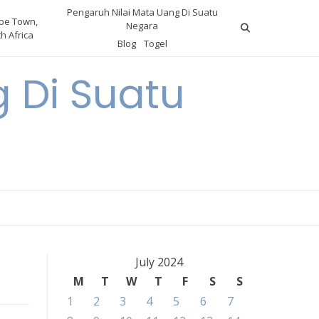
Pengaruh Nilai Mata Uang Di Suatu
pe Town,
Negara
h Africa
Blog
Togel
 Di Suatu
July 2024
M
T
W
T
F
S
S
1
2
3
4
5
6
7