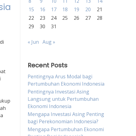
8
9
10
11
12
13
14
sia
15
16
17
18
19
20
21
22
23
24
25
26
27
28
29
30
31
di
« Jun
Aug »
Recent Posts
pat
Pentingnya Arus Modal bagi
i
Pertumbuhan Ekonomi Indonesia
Pentingnya Investasi Asing
Langsung untuk Pertumbuhan
cukup
Ekonomi Indonesia
iah
Mengapa Investasi Asing Penting
da
bagi Perekonomian Indonesia?
Mengapa Pertumbuhan Ekonomi