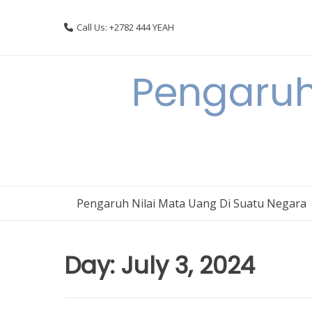
Skip
to
Call Us: +2782 444 YEAH
content
Pengaruh
Pengaruh Nilai Mata Uang Di Suatu Negara
Day:
July 3, 2024