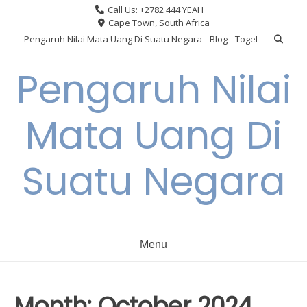
Skip
Call Us: +2782 444 YEAH
to
Cape Town, South Africa
content
Pengaruh Nilai Mata Uang Di Suatu Negara
Blog
Togel
Pengaruh Nilai
Mata Uang Di
Suatu Negara
Menu
Month:
October 2024