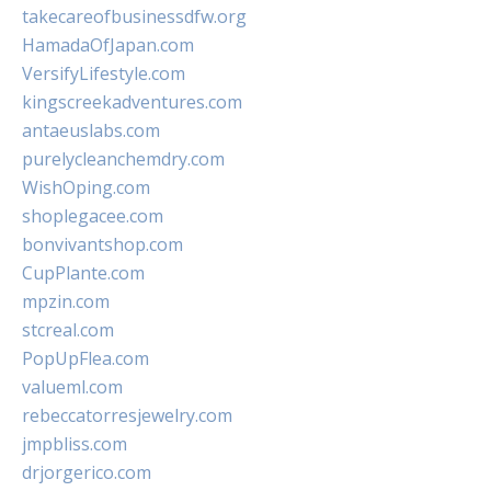
takecareofbusinessdfw.org
HamadaOfJapan.com
VersifyLifestyle.com
kingscreekadventures.com
antaeuslabs.com
purelycleanchemdry.com
WishOping.com
shoplegacee.com
bonvivantshop.com
CupPlante.com
mpzin.com
stcreal.com
PopUpFlea.com
valueml.com
rebeccatorresjewelry.com
jmpbliss.com
drjorgerico.com