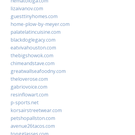
hematologa.com
lizaivanov.com
guesttinyhomes.com
home-plow-by-meyer.com
palatelatincuisine.com
blackdoglegacy.com
eatvivahouston.com
thebigshowok.com
chimeandstave.com
greatwallseafoodny.com
theloverose.com
gabriovoice.com
resinflowart.com
p-sports.net
korsairstreetwear.com
petshopallston.com
avenue26tacos.com
topgglasses.com