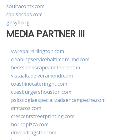
soultacohtx.com
capishcaps.com
gpsyfl.org
MEDIA PARTNER III
vwrepairarlington.com
cleaningservicebaltimore-md.com
beckslandscapeandfence.com
vistaaltadelveramendi.com
coastlinecateringnc.com
cuesburgershouston.com
psicologiaespecializadaencampeche.com
dmtacos.com
crescentstreetprinting.com
hornopizza.com
driveadragster.com