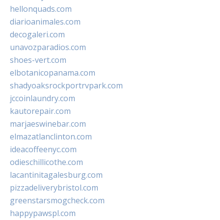
hellonquads.com
diarioanimales.com
decogaleri.com
unavozparadios.com
shoes-vert.com
elbotanicopanama.com
shadyoaksrockportrvpark.com
jccoinlaundry.com
kautorepair.com
marjaeswinebar.com
elmazatlanclinton.com
ideacoffeenyc.com
odieschillicothe.com
lacantinitagalesburg.com
pizzadeliverybristol.com
greenstarsmogcheck.com
happypawspl.com