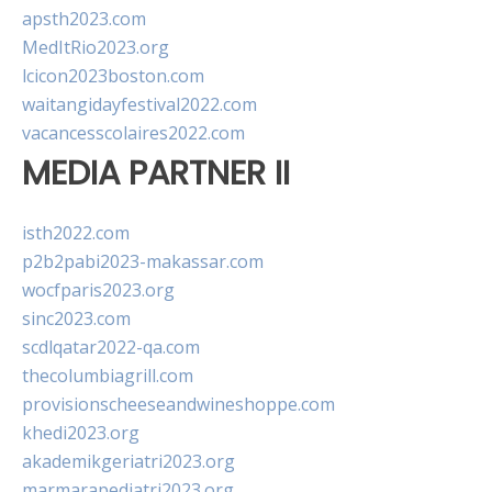
apsth2023.com
MedItRio2023.org
lcicon2023boston.com
waitangidayfestival2022.com
vacancesscolaires2022.com
MEDIA PARTNER II
isth2022.com
p2b2pabi2023-makassar.com
wocfparis2023.org
sinc2023.com
scdlqatar2022-qa.com
thecolumbiagrill.com
provisionscheeseandwineshoppe.com
khedi2023.org
akademikgeriatri2023.org
marmarapediatri2023.org