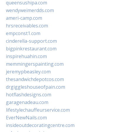
queensushipa.com
wendyweimerdds.com
ameri-camp.com
hrsreceivables.com
empconst1.com
cinderella-support.com
bigpinkrestaurant.com
inspirehuahin.com
memmingerspainting.com
jeremypbeasley.com
thesandwichdepotcos.com
drgiggleshouseofpain.com
hotflashdesigns.com
garagenadeau.com
lifestylechauffeurservice.com
EverNewNails.com
insideoutdecoratingcentre.com