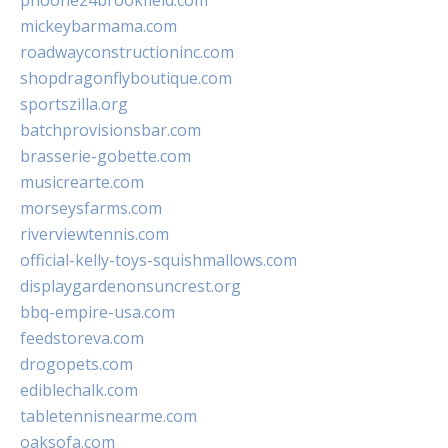
phoone24brookfield.com
mickeybarmama.com
roadwayconstructioninc.com
shopdragonflyboutique.com
sportszilla.org
batchprovisionsbar.com
brasserie-gobette.com
musicrearte.com
morseysfarms.com
riverviewtennis.com
official-kelly-toys-squishmallows.com
displaygardenonsuncrest.org
bbq-empire-usa.com
feedstoreva.com
drogopets.com
ediblechalk.com
tabletennisnearme.com
oaksofa.com