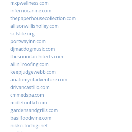
mxpwellness.com
infernocanine.com
thepaperhousecollection.com
allisonwillisholley.com
solslite.org
portwayinn.com
djmaddogmusic.com
thesoundarchitects.com
allin1roofing.com
keepjudgewebb.com
anatomyofadventure.com
drivancastillo.com
cmmedspa.com
midletontkd.com
gardensandgrills.com
basilfoodwine.com
nikko-tochigi.net