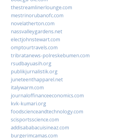
thestreamlinerlounge.com
mestrinorubanofc.com
novelatherton.com
nassvalleygardens.net
electjohnstewart.com
omptourtravels.com
tribratanews-polreskebumen.com
rsudbayuasih.org
publikjurnalistik.org
juneteenthapparel.net
italywarm.com
journaloffinanceeconomics.com
kvk-kumari.org
foodscienceandtechnology.com
scisportsscience.com
addisababacuisineaz.com
burgerimcamas.com