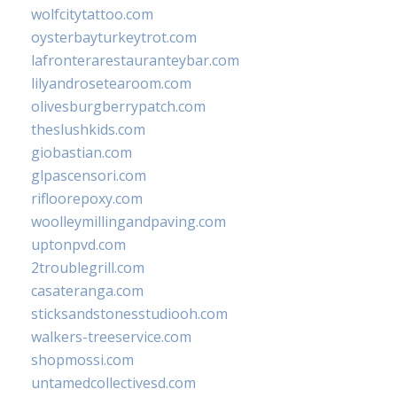
wolfcitytattoo.com
oysterbayturkeytrot.com
lafronterarestauranteybar.com
lilyandrosetearoom.com
olivesburgberrypatch.com
theslushkids.com
giobastian.com
glpascensori.com
rifloorepoxy.com
woolleymillingandpaving.com
uptonpvd.com
2troublegrill.com
casateranga.com
sticksandstonesstudiooh.com
walkers-treeservice.com
shopmossi.com
untamedcollectivesd.com