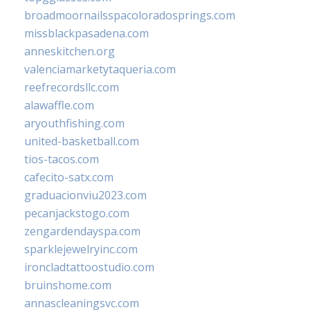
broadmoornailsspacoloradosprings.com
missblackpasadena.com
anneskitchen.org
valenciamarketytaqueria.com
reefrecordsllc.com
alawaffle.com
aryouthfishing.com
united-basketball.com
tios-tacos.com
cafecito-satx.com
graduacionviu2023.com
pecanjackstogo.com
zengardendayspa.com
sparklejewelryinc.com
ironcladtattoostudio.com
bruinshome.com
annascleaningsvc.com