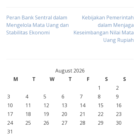
Post
Peran Bank Sentral dalam
Kebijakan Pemerintah
Mengelola Mata Uang dan
dalam Menjaga
Stabilitas Ekonomi
Keseimbangan Nilai Mata
navigation
Uang Rupiah
August 2026
M
T
W
T
F
S
S
1
2
3
4
5
6
7
8
9
10
11
12
13
14
15
16
17
18
19
20
21
22
23
24
25
26
27
28
29
30
31