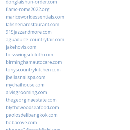
donglaishun-order.com
fiamc-rome2022.org
mariceworldessentials.com
lafisheriarestaurant.com
915jazzandmore.com
aguadulce-countryfair.com
jakehovis.com
bosswingsduluth.com
birminghamautocare.com
tonyscountrykitchen.com
jbellasnailspa.com
mychaihouse.com
alvisgrooming.com
thegeorginaestate.com
blythewoodseafood.com
paolosdelibangkok.com
bobacove.com