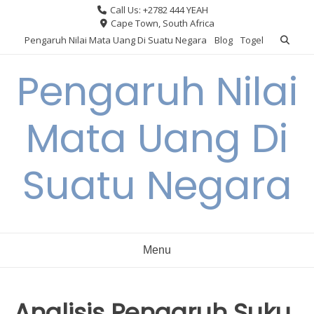
Skip
Call Us: +2782 444 YEAH
to
Cape Town, South Africa
content
Pengaruh Nilai Mata Uang Di Suatu Negara
Blog
Togel
Pengaruh Nilai
Mata Uang Di
Suatu Negara
Menu
Analisis Pengaruh Suku