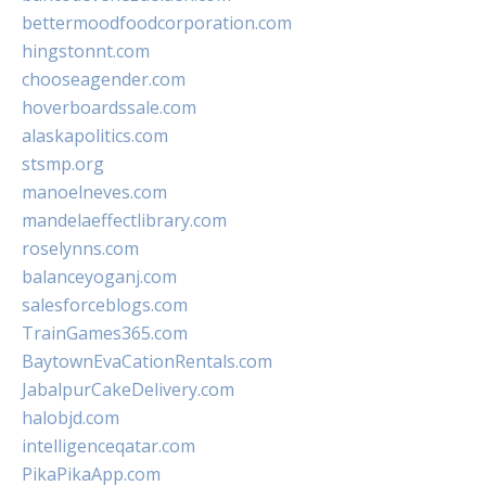
bettermoodfoodcorporation.com
hingstonnt.com
chooseagender.com
hoverboardssale.com
alaskapolitics.com
stsmp.org
manoelneves.com
mandelaeffectlibrary.com
roselynns.com
balanceyoganj.com
salesforceblogs.com
TrainGames365.com
BaytownEvaCationRentals.com
JabalpurCakeDelivery.com
halobjd.com
intelligenceqatar.com
PikaPikaApp.com