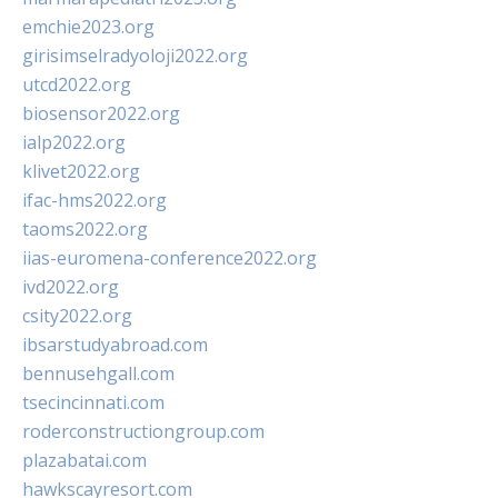
emchie2023.org
girisimselradyoloji2022.org
utcd2022.org
biosensor2022.org
ialp2022.org
klivet2022.org
ifac-hms2022.org
taoms2022.org
iias-euromena-conference2022.org
ivd2022.org
csity2022.org
ibsarstudyabroad.com
bennusehgall.com
tsecincinnati.com
roderconstructiongroup.com
plazabatai.com
hawkscayresort.com