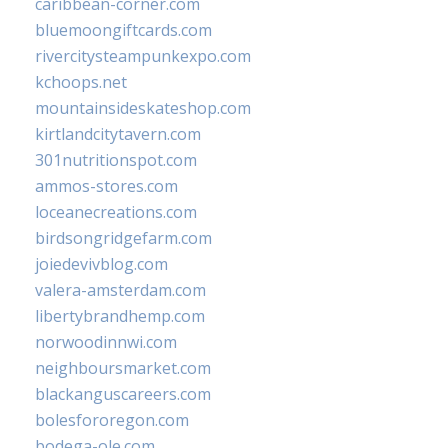
caribbean-corner.com
bluemoongiftcards.com
rivercitysteampunkexpo.com
kchoops.net
mountainsideskateshop.com
kirtlandcitytavern.com
301nutritionspot.com
ammos-stores.com
loceanecreations.com
birdsongridgefarm.com
joiedevivblog.com
valera-amsterdam.com
libertybrandhemp.com
norwoodinnwi.com
neighboursmarket.com
blackanguscareers.com
bolesfororegon.com
bodega-ole.com