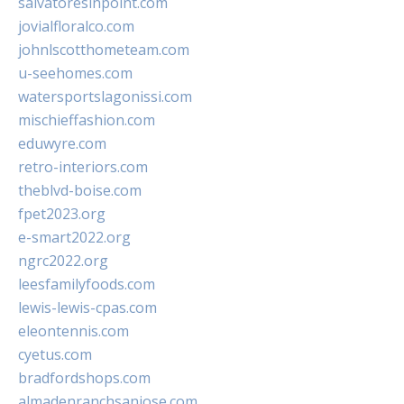
salvatoresinpoint.com
jovialfloralco.com
johnlscotthometeam.com
u-seehomes.com
watersportslagonissi.com
mischieffashion.com
eduwyre.com
retro-interiors.com
theblvd-boise.com
fpet2023.org
e-smart2022.org
ngrc2022.org
leesfamilyfoods.com
lewis-lewis-cpas.com
eleontennis.com
cyetus.com
bradfordshops.com
almadenranchsanjose.com