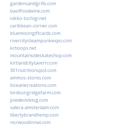
gardensandgrills.com
basilfoodwine.com
nikko-tochigi.net
caribbean-corner.com
bluemoongiftcards.com
rivercitysteampunkexpo.com
kchoops.net
mountainsideskateshop.com
kirtlandcitytavern.com
301nutritionspot.com
ammos-stores.com
loceanecreations.com
birdsongridgefarm.com
joiedevivblog.com
valera-amsterdam.com
libertybrandhemp.com
norwoodinnwi.com