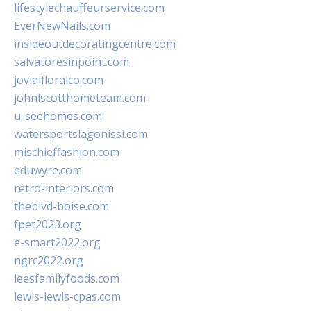
lifestylechauffeurservice.com
EverNewNails.com
insideoutdecoratingcentre.com
salvatoresinpoint.com
jovialfloralco.com
johnlscotthometeam.com
u-seehomes.com
watersportslagonissi.com
mischieffashion.com
eduwyre.com
retro-interiors.com
theblvd-boise.com
fpet2023.org
e-smart2022.org
ngrc2022.org
leesfamilyfoods.com
lewis-lewis-cpas.com