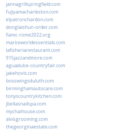
jannagrillspringfield.com
fujiyamacharleston.com
elpatronchardon.com
donglaishun-order.com
fiamc-rome2022.org
mariceworldessentials.com
lafisheriarestaurant.com
915jazzandmore.com
aguadulce-countryfair.com
jakehovis.com
bosswingsduluth.com
birminghamautocare.com
tonyscountrykitchen.com
jbellasnailspa.com
mychaihouse.com
alvisgrooming.com
thegeorginaestate.com