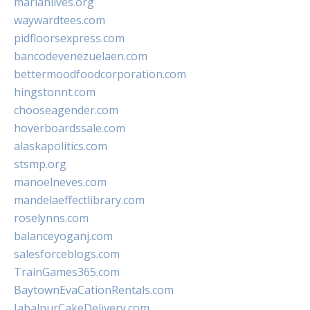
marianlives.org
waywardtees.com
pidfloorsexpress.com
bancodevenezuelaen.com
bettermoodfoodcorporation.com
hingstonnt.com
chooseagender.com
hoverboardssale.com
alaskapolitics.com
stsmp.org
manoelneves.com
mandelaeffectlibrary.com
roselynns.com
balanceyoganj.com
salesforceblogs.com
TrainGames365.com
BaytownEvaCationRentals.com
JabalpurCakeDelivery.com