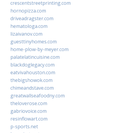
crescentstreetprinting.com
hornopizza.com
driveadragster.com
hematologa.com
lizaivanov.com
guesttinyhomes.com
home-plow-by-meyer.com
palatelatincuisine.com
blackdoglegacy.com
eatvivahouston.com
thebigshowok.com
chimeandstave.com
greatwallseafoodny.com
theloverose.com
gabriovoice.com
resinflowart.com
p-sports.net