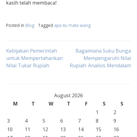
kasih telah membaca!
Posted in
Blog
Tagged
apa itu mata wang
Post
Kebijakan Pemerintah
Bagaimana Suku Bunga
untuk Mempertahankan
Mempengaruhi Nilai
Nilai Tukar Rupiah
Rupiah: Analisis Mendalam
navigation
August 2026
M
T
W
T
F
S
S
1
2
3
4
5
6
7
8
9
10
11
12
13
14
15
16