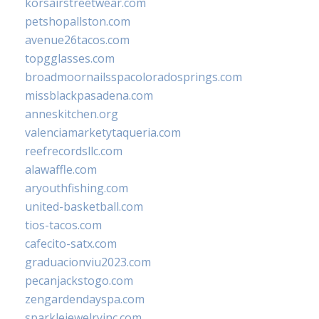
korsairstreetwear.com
petshopallston.com
avenue26tacos.com
topgglasses.com
broadmoornailsspacoloradosprings.com
missblackpasadena.com
anneskitchen.org
valenciamarketytaqueria.com
reefrecordsllc.com
alawaffle.com
aryouthfishing.com
united-basketball.com
tios-tacos.com
cafecito-satx.com
graduacionviu2023.com
pecanjackstogo.com
zengardendayspa.com
sparklejewelryinc.com