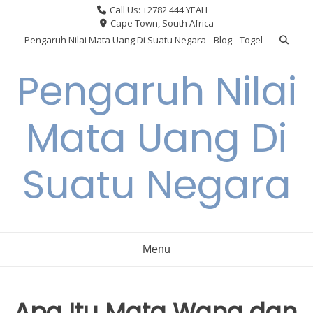
Skip
Call Us: +2782 444 YEAH
to
Cape Town, South Africa
content
Pengaruh Nilai Mata Uang Di Suatu Negara
Blog
Togel
Pengaruh Nilai
Mata Uang Di
Suatu Negara
Menu
Apa Itu Mata Wang dan