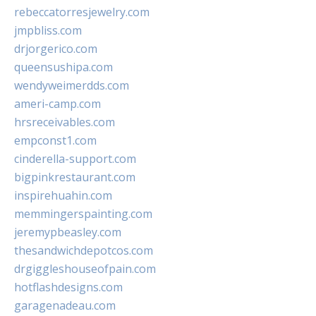
rebeccatorresjewelry.com
jmpbliss.com
drjorgerico.com
queensushipa.com
wendyweimerdds.com
ameri-camp.com
hrsreceivables.com
empconst1.com
cinderella-support.com
bigpinkrestaurant.com
inspirehuahin.com
memmingerspainting.com
jeremypbeasley.com
thesandwichdepotcos.com
drgiggleshouseofpain.com
hotflashdesigns.com
garagenadeau.com