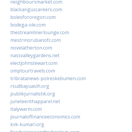
neighboursmarket.com
blackanguscareers.com
bolesfororegon.com
bodega-ole.com
thestreamlinerlounge.com
mestrinorubanofc.com
novelatherton.com
nassvalleygardens.net
electjohnstewart.com
omptourtravels.com
tribratanews-polreskebumen.com
rsudbayuasih.org
publikjurnalistik.org
juneteenthapparel.net
italywarm.com
journaloffinanceeconomics.com
kvk-kumari.org
foodscienceandtechnology.com