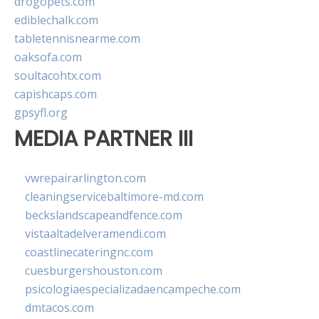
drogopets.com
ediblechalk.com
tabletennisnearme.com
oaksofa.com
soultacohtx.com
capishcaps.com
gpsyfl.org
MEDIA PARTNER III
vwrepairarlington.com
cleaningservicebaltimore-md.com
beckslandscapeandfence.com
vistaaltadelveramendi.com
coastlinecateringnc.com
cuesburgershouston.com
psicologiaespecializadaencampeche.com
dmtacos.com