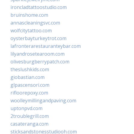
ironcladtattoostudio.com
bruinshome.com
annascleaningsvc.com
wolfcitytattoo.com
oysterbayturkeytrot.com
lafronterarestauranteybar.com
lilyandrosetearoom.com
olivesburgberrypatch.com
theslushkids.com
giobastian.com
glpascensori.com
rifloorepoxy.com
woolleymillingandpaving.com
uptonpvd.com
2troublegrill.com
casateranga.com
sticksandstonesstudiooh.com