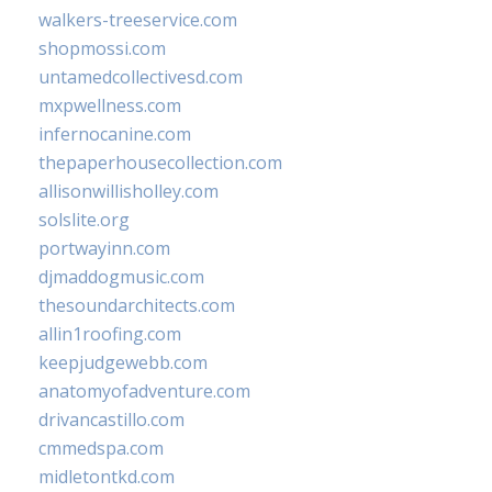
walkers-treeservice.com
shopmossi.com
untamedcollectivesd.com
mxpwellness.com
infernocanine.com
thepaperhousecollection.com
allisonwillisholley.com
solslite.org
portwayinn.com
djmaddogmusic.com
thesoundarchitects.com
allin1roofing.com
keepjudgewebb.com
anatomyofadventure.com
drivancastillo.com
cmmedspa.com
midletontkd.com