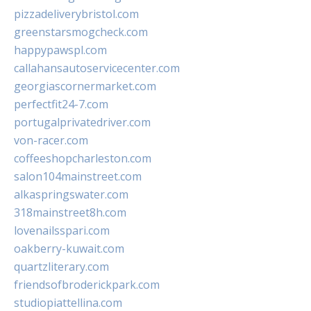
pizzadeliverybristol.com
greenstarsmogcheck.com
happypawspl.com
callahansautoservicecenter.com
georgiascornermarket.com
perfectfit24-7.com
portugalprivatedriver.com
von-racer.com
coffeeshopcharleston.com
salon104mainstreet.com
alkaspringswater.com
318mainstreet8h.com
lovenailsspari.com
oakberry-kuwait.com
quartzliterary.com
friendsofbroderickpark.com
studiopiattellina.com