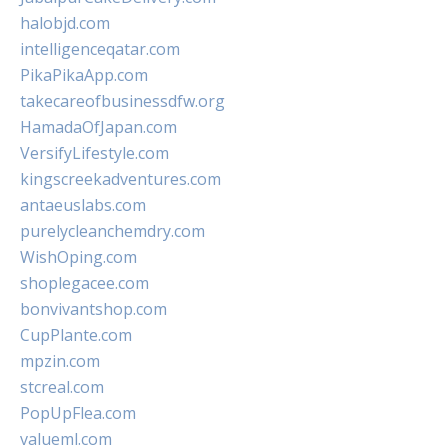
halobjd.com
intelligenceqatar.com
PikaPikaApp.com
takecareofbusinessdfw.org
HamadaOfJapan.com
VersifyLifestyle.com
kingscreekadventures.com
antaeuslabs.com
purelycleanchemdry.com
WishOping.com
shoplegacee.com
bonvivantshop.com
CupPlante.com
mpzin.com
stcreal.com
PopUpFlea.com
valueml.com