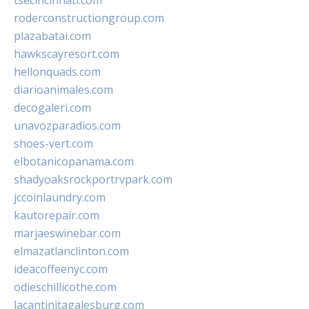
tsecincinnati.com
roderconstructiongroup.com
plazabatai.com
hawkscayresort.com
hellonquads.com
diarioanimales.com
decogaleri.com
unavozparadios.com
shoes-vert.com
elbotanicopanama.com
shadyoaksrockportrvpark.com
jccoinlaundry.com
kautorepair.com
marjaeswinebar.com
elmazatlanclinton.com
ideacoffeenyc.com
odieschillicothe.com
lacantinitagalesburg.com