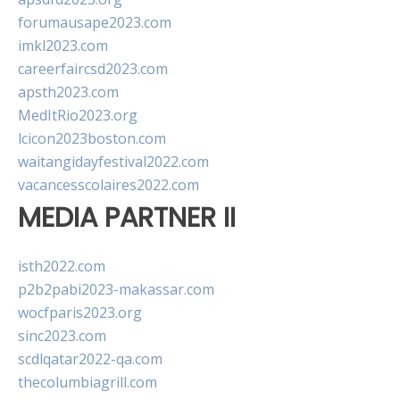
forumausape2023.com
imkl2023.com
careerfaircsd2023.com
apsth2023.com
MedItRio2023.org
lcicon2023boston.com
waitangidayfestival2022.com
vacancesscolaires2022.com
MEDIA PARTNER II
isth2022.com
p2b2pabi2023-makassar.com
wocfparis2023.org
sinc2023.com
scdlqatar2022-qa.com
thecolumbiagrill.com