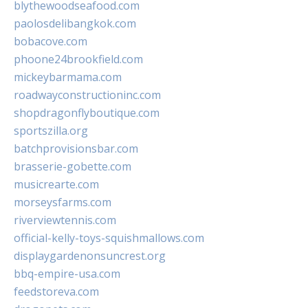
blythewoodseafood.com
paolosdelibangkok.com
bobacove.com
phoone24brookfield.com
mickeybarmama.com
roadwayconstructioninc.com
shopdragonflyboutique.com
sportszilla.org
batchprovisionsbar.com
brasserie-gobette.com
musicrearte.com
morseysfarms.com
riverviewtennis.com
official-kelly-toys-squishmallows.com
displaygardenonsuncrest.org
bbq-empire-usa.com
feedstoreva.com