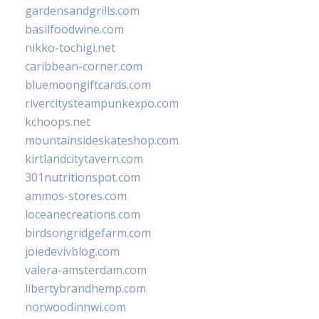
gardensandgrills.com
basilfoodwine.com
nikko-tochigi.net
caribbean-corner.com
bluemoongiftcards.com
rivercitysteampunkexpo.com
kchoops.net
mountainsideskateshop.com
kirtlandcitytavern.com
301nutritionspot.com
ammos-stores.com
loceanecreations.com
birdsongridgefarm.com
joiedevivblog.com
valera-amsterdam.com
libertybrandhemp.com
norwoodinnwi.com