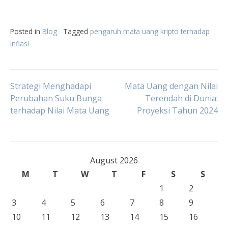
Posted in
Blog
Tagged
pengaruh mata uang kripto terhadap
inflasi
Post
Strategi Menghadapi
Mata Uang dengan Nilai
Perubahan Suku Bunga
Terendah di Dunia:
terhadap Nilai Mata Uang
Proyeksi Tahun 2024
navigation
August 2026
M
T
W
T
F
S
S
1
2
3
4
5
6
7
8
9
10
11
12
13
14
15
16