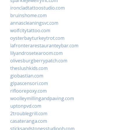
sparklejewelryinc.com
ironcladtattoostudio.com
bruinshome.com
annascleaningsvc.com
wolfcitytattoo.com
oysterbayturkeytrot.com
lafronterarestauranteybar.com
lilyandrosetearoom.com
olivesburgberrypatch.com
theslushkids.com
giobastian.com
glpascensori.com
rifloorepoxy.com
woolleymillingandpaving.com
uptonpvd.com
2troublegrill.com
casateranga.com
sticksandstonesstudiooh.com