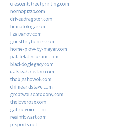
crescentstreetprinting.com
hornopizza.com
driveadragster.com
hematologa.com
lizaivanov.com
guesttinyhomes.com
home-plow-by-meyer.com
palatelatincuisine.com
blackdoglegacy.com
eatvivahouston.com
thebigshowok.com
chimeandstave.com
greatwallseafoodny.com
theloverose.com
gabriovoice.com
resinflowart.com
p-sports.net