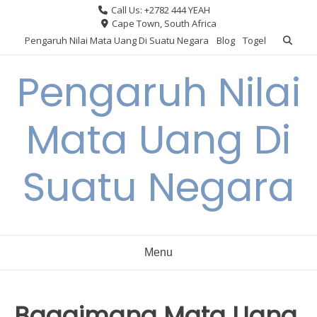
Skip
Call Us: +2782 444 YEAH
to
Cape Town, South Africa
content
Pengaruh Nilai Mata Uang Di Suatu Negara
Blog
Togel
Pengaruh Nilai
Mata Uang Di
Suatu Negara
Menu
Bagaimana Mata Uang