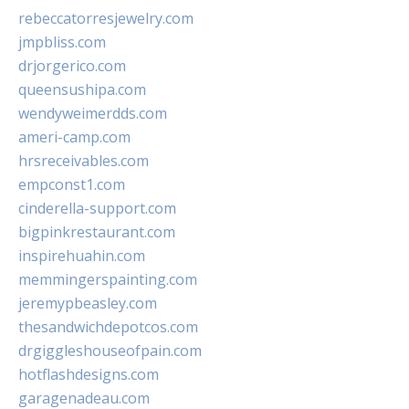
rebeccatorresjewelry.com
jmpbliss.com
drjorgerico.com
queensushipa.com
wendyweimerdds.com
ameri-camp.com
hrsreceivables.com
empconst1.com
cinderella-support.com
bigpinkrestaurant.com
inspirehuahin.com
memmingerspainting.com
jeremypbeasley.com
thesandwichdepotcos.com
drgiggleshouseofpain.com
hotflashdesigns.com
garagenadeau.com