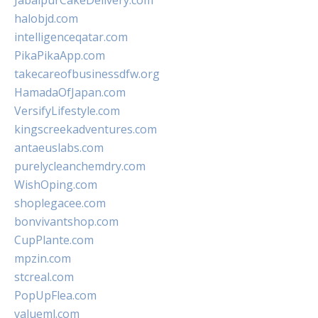
JabalpurCakeDelivery.com
halobjd.com
intelligenceqatar.com
PikaPikaApp.com
takecareofbusinessdfw.org
HamadaOfJapan.com
VersifyLifestyle.com
kingscreekadventures.com
antaeuslabs.com
purelycleanchemdry.com
WishOping.com
shoplegacee.com
bonvivantshop.com
CupPlante.com
mpzin.com
stcreal.com
PopUpFlea.com
valueml.com