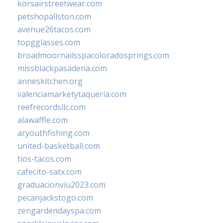
korsairstreetwear.com
petshopallston.com
avenue26tacos.com
topgglasses.com
broadmoornailsspacoloradosprings.com
missblackpasadena.com
anneskitchen.org
valenciamarketytaqueria.com
reefrecordsllc.com
alawaffle.com
aryouthfishing.com
united-basketball.com
tios-tacos.com
cafecito-satx.com
graduacionviu2023.com
pecanjackstogo.com
zengardendayspa.com