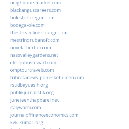
neighboursmarket.com
blackanguscareers.com
bolesfororegon.com
bodega-ole.com
thestreamlinerlounge.com
mestrinorubanofc.com
novelatherton.com
nassvalleygardens.net
electjohnstewart.com
omptourtravels.com
tribratanews-polreskebumen.com
rsudbayuasih.org
publikjurnalistik.org
juneteenthapparel.net
italywarm.com
journaloffinanceeconomics.com
kvk-kumari.org