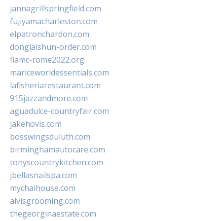
jannagrillspringfield.com
fujiyamacharleston.com
elpatronchardon.com
donglaishun-order.com
fiamc-rome2022.org
mariceworldessentials.com
lafisheriarestaurant.com
915jazzandmore.com
aguadulce-countryfair.com
jakehovis.com
bosswingsduluth.com
birminghamautocare.com
tonyscountrykitchen.com
jbellasnailspa.com
mychaihouse.com
alvisgrooming.com
thegeorginaestate.com