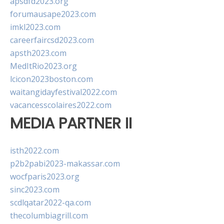
apsdfd2023.org
forumausape2023.com
imkl2023.com
careerfaircsd2023.com
apsth2023.com
MedItRio2023.org
lcicon2023boston.com
waitangidayfestival2022.com
vacancesscolaires2022.com
MEDIA PARTNER II
isth2022.com
p2b2pabi2023-makassar.com
wocfparis2023.org
sinc2023.com
scdlqatar2022-qa.com
thecolumbiagrill.com