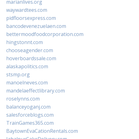
marianlives.org
waywardtees.com
pidfloorsexpress.com
bancodevenezuelaen.com
bettermoodfoodcorporation.com
hingstonnt.com
chooseagender.com
hoverboardssale.com
alaskapolitics.com
stsmp.org
manoelneves.com
mandelaeffectlibrary.com
roselynns.com
balanceyoganj.com
salesforceblogs.com
TrainGames365.com
BaytownEvaCationRentals.com