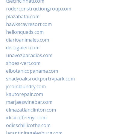
tsecincinnati.com
roderconstructiongroup.com
plazabatai.com
hawkscayresort.com
hellonquads.com
diarioanimales.com
decogaleri.com
unavozparadios.com
shoes-vert.com
elbotanicopanama.com
shadyoaksrockportrvpark.com
jccoinlaundry.com
kautorepair.com
marjaeswinebar.com
elmazatlanclinton.com
ideacoffeenyc.com
odieschillicothe.com
lacantinitagalesburg.com