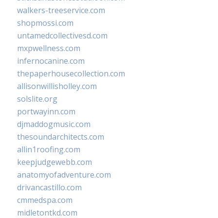
walkers-treeservice.com
shopmossi.com
untamedcollectivesd.com
mxpwellness.com
infernocanine.com
thepaperhousecollection.com
allisonwillisholley.com
solslite.org
portwayinn.com
djmaddogmusic.com
thesoundarchitects.com
allin1roofing.com
keepjudgewebb.com
anatomyofadventure.com
drivancastillo.com
cmmedspa.com
midletontkd.com