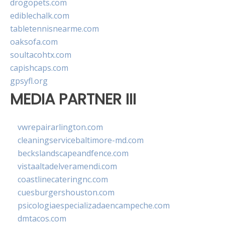
drogopets.com
ediblechalk.com
tabletennisnearme.com
oaksofa.com
soultacohtx.com
capishcaps.com
gpsyfl.org
MEDIA PARTNER III
vwrepairarlington.com
cleaningservicebaltimore-md.com
beckslandscapeandfence.com
vistaaltadelveramendi.com
coastlinecateringnc.com
cuesburgershouston.com
psicologiaespecializadaencampeche.com
dmtacos.com