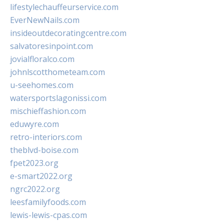
lifestylechauffeurservice.com
EverNewNails.com
insideoutdecoratingcentre.com
salvatoresinpoint.com
jovialfloralco.com
johnlscotthometeam.com
u-seehomes.com
watersportslagonissi.com
mischieffashion.com
eduwyre.com
retro-interiors.com
theblvd-boise.com
fpet2023.org
e-smart2022.org
ngrc2022.org
leesfamilyfoods.com
lewis-lewis-cpas.com