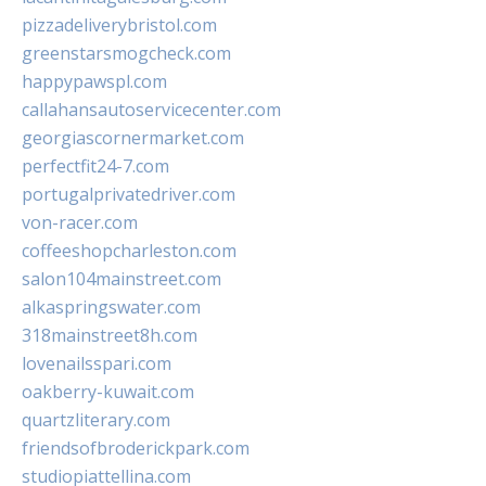
pizzadeliverybristol.com
greenstarsmogcheck.com
happypawspl.com
callahansautoservicecenter.com
georgiascornermarket.com
perfectfit24-7.com
portugalprivatedriver.com
von-racer.com
coffeeshopcharleston.com
salon104mainstreet.com
alkaspringswater.com
318mainstreet8h.com
lovenailsspari.com
oakberry-kuwait.com
quartzliterary.com
friendsofbroderickpark.com
studiopiattellina.com