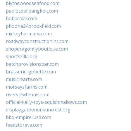
blythewoodseafood.com
paolosdelibangkok.com
bobacove.com
phoone24brookfield.com
mickeybarmama.com
roadwayconstructioninc.com
shopdragonflyboutique.com
sportszilla.org
batchprovisionsbar.com
brasserie-gobette.com
musicrearte.com
morseysfarms.com
riverviewtennis.com
official-kelly-toys-squishmallows.com
displaygardenonsuncrest.org
bbq-empire-usa.com
feedstoreva.com