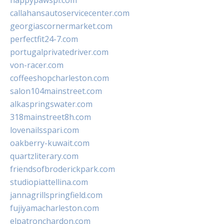
happypawspl.com
callahansautoservicecenter.com
georgiascornermarket.com
perfectfit24-7.com
portugalprivatedriver.com
von-racer.com
coffeeshopcharleston.com
salon104mainstreet.com
alkaspringswater.com
318mainstreet8h.com
lovenailsspari.com
oakberry-kuwait.com
quartzliterary.com
friendsofbroderickpark.com
studiopiattellina.com
jannagrillspringfield.com
fujiyamacharleston.com
elpatronchardon.com