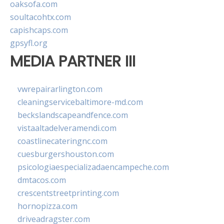
oaksofa.com
soultacohtx.com
capishcaps.com
gpsyfl.org
MEDIA PARTNER III
vwrepairarlington.com
cleaningservicebaltimore-md.com
beckslandscapeandfence.com
vistaaltadelveramendi.com
coastlinecateringnc.com
cuesburgershouston.com
psicologiaespecializadaencampeche.com
dmtacos.com
crescentstreetprinting.com
hornopizza.com
driveadragster.com