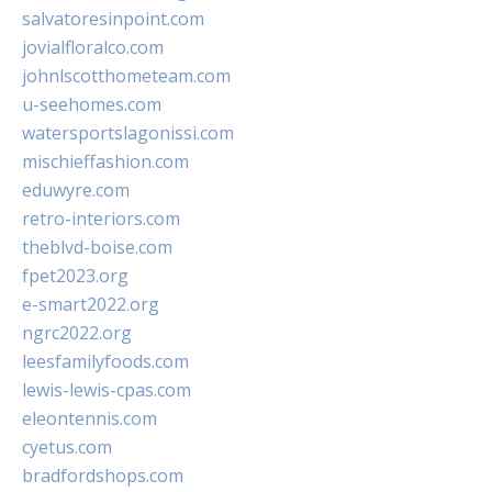
salvatoresinpoint.com
jovialfloralco.com
johnlscotthometeam.com
u-seehomes.com
watersportslagonissi.com
mischieffashion.com
eduwyre.com
retro-interiors.com
theblvd-boise.com
fpet2023.org
e-smart2022.org
ngrc2022.org
leesfamilyfoods.com
lewis-lewis-cpas.com
eleontennis.com
cyetus.com
bradfordshops.com