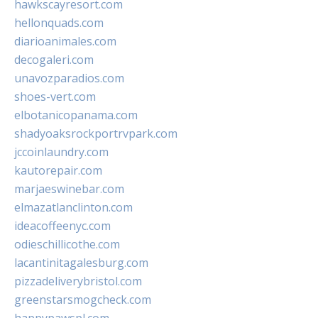
hawkscayresort.com
hellonquads.com
diarioanimales.com
decogaleri.com
unavozparadios.com
shoes-vert.com
elbotanicopanama.com
shadyoaksrockportrvpark.com
jccoinlaundry.com
kautorepair.com
marjaeswinebar.com
elmazatlanclinton.com
ideacoffeenyc.com
odieschillicothe.com
lacantinitagalesburg.com
pizzadeliverybristol.com
greenstarsmogcheck.com