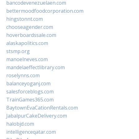
bancodevenezuelaen.com
bettermoodfoodcorporation.com
hingstonnt.com
chooseagender.com
hoverboardssale.com
alaskapolitics.com
stsmp.org
manoelneves.com
mandelaeffectlibrary.com
roselynns.com
balanceyoganj.com
salesforceblogs.com
TrainGames365.com
BaytownEvaCationRentals.com
JabalpurCakeDelivery.com
halobjd.com
intelligenceqatar.com