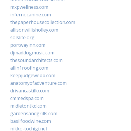
mxpwellness.com
infernocanine.com
thepaperhousecollection.com
allisonwillisholley.com
solslite.org
portwayinn.com
djmaddogmusic.com
thesoundarchitects.com
allin1roofing.com
keepjudgewebb.com
anatomyofadventure.com
drivancastillo.com
cmmedspa.com
midletontkd.com
gardensandgrills.com
basilfoodwine.com
nikko-tochigi.net