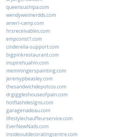
queensushipa.com
wendyweimerdds.com
ameri-camp.com
hrsreceivables.com
empconst1.com
cinderella-support.com
bigpinkrestaurant.com
inspirehuahin.com
memmingerspainting.com
jeremypbeasley.com
thesandwichdepotcos.com
drgiggleshouseofpain.com
hotflashdesigns.com
garagenadeau.com
lifestylechauffeurservice.com
EverNewNails.com
insideoutdecoratingcentre.com