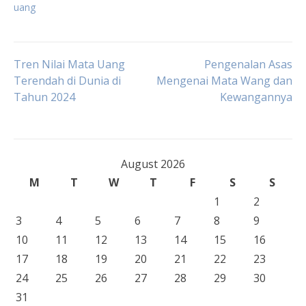
uang
Post
Tren Nilai Mata Uang
Pengenalan Asas
Terendah di Dunia di
Mengenai Mata Wang dan
Tahun 2024
Kewangannya
navigation
August 2026
M
T
W
T
F
S
S
1
2
3
4
5
6
7
8
9
10
11
12
13
14
15
16
17
18
19
20
21
22
23
24
25
26
27
28
29
30
31