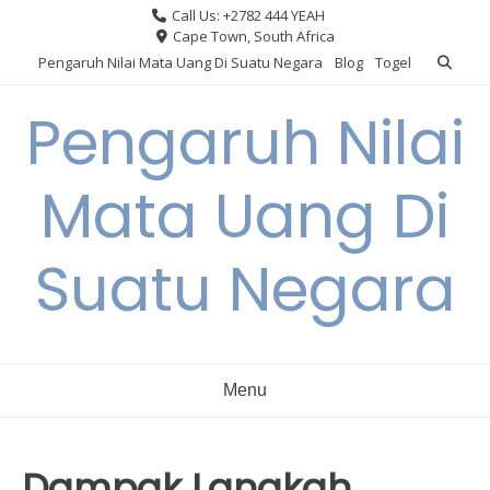
Skip
Call Us: +2782 444 YEAH
to
Cape Town, South Africa
content
Pengaruh Nilai Mata Uang Di Suatu Negara
Blog
Togel
Pengaruh Nilai
Mata Uang Di
Suatu Negara
Menu
Dampak Langkah