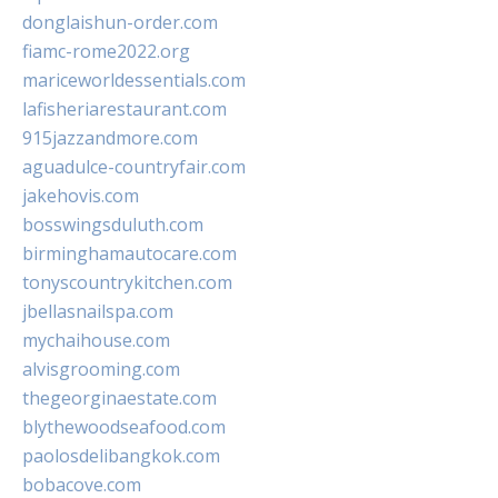
donglaishun-order.com
fiamc-rome2022.org
mariceworldessentials.com
lafisheriarestaurant.com
915jazzandmore.com
aguadulce-countryfair.com
jakehovis.com
bosswingsduluth.com
birminghamautocare.com
tonyscountrykitchen.com
jbellasnailspa.com
mychaihouse.com
alvisgrooming.com
thegeorginaestate.com
blythewoodseafood.com
paolosdelibangkok.com
bobacove.com