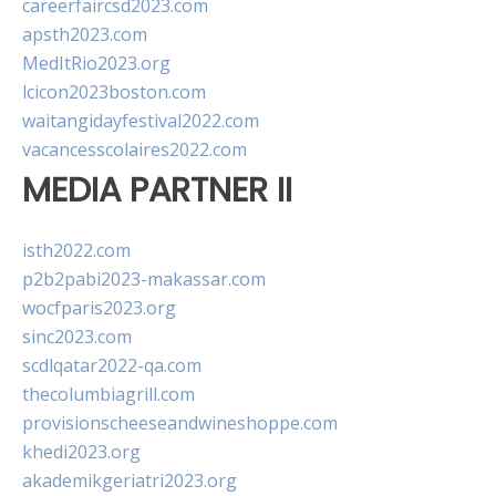
careerfaircsd2023.com
apsth2023.com
MedItRio2023.org
lcicon2023boston.com
waitangidayfestival2022.com
vacancesscolaires2022.com
MEDIA PARTNER II
isth2022.com
p2b2pabi2023-makassar.com
wocfparis2023.org
sinc2023.com
scdlqatar2022-qa.com
thecolumbiagrill.com
provisionscheeseandwineshoppe.com
khedi2023.org
akademikgeriatri2023.org