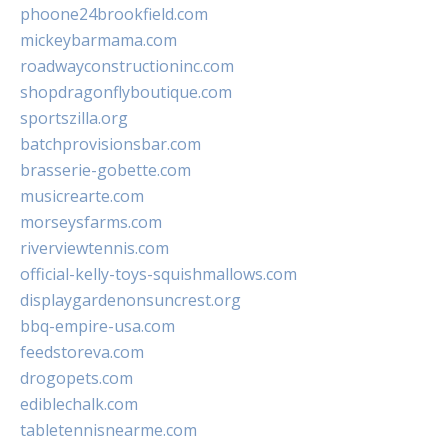
phoone24brookfield.com
mickeybarmama.com
roadwayconstructioninc.com
shopdragonflyboutique.com
sportszilla.org
batchprovisionsbar.com
brasserie-gobette.com
musicrearte.com
morseysfarms.com
riverviewtennis.com
official-kelly-toys-squishmallows.com
displaygardenonsuncrest.org
bbq-empire-usa.com
feedstoreva.com
drogopets.com
ediblechalk.com
tabletennisnearme.com