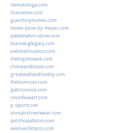
hematologa.com
lizaivanov.com
guesttinyhomes.com
home-plow-by-meyer.com
palatelatincuisine.com
blackdoglegacy.com
eatvivahouston.com
thebigshowok.com
chimeandstave.com
greatwallseafoodny.com
theloverose.com
gabriovoice.com
resinflowart.com
p-sports.net
korsairstreetwear.com
petshopallston.com
avenue26tacos.com