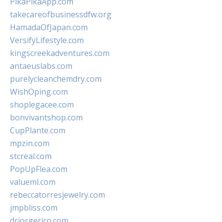
PikaPikaApp.com
takecareofbusinessdfw.org
HamadaOfJapan.com
VersifyLifestyle.com
kingscreekadventures.com
antaeuslabs.com
purelycleanchemdry.com
WishOping.com
shoplegacee.com
bonvivantshop.com
CupPlante.com
mpzin.com
stcreal.com
PopUpFlea.com
valueml.com
rebeccatorresjewelry.com
jmpbliss.com
drjorgerico.com