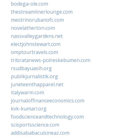
bodega-ole.com
thestreamlinerlounge.com
mestrinorubanofc.com
novelatherton.com
nassvalleygardens.net
electjohnstewart.com
omptourtravels.com
tribratanews-polreskebumen.com
rsudbayuasih.org
publikjurnalistik.org
juneteenthapparel.net
italywarm.com
journaloffinanceeconomics.com
kvk-kumari.org
foodscienceandtechnology.com
scisportsscience.com
addisababacuisineaz.com