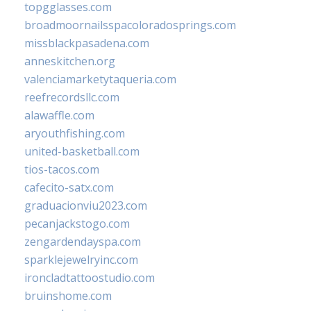
topgglasses.com
broadmoornailsspacoloradosprings.com
missblackpasadena.com
anneskitchen.org
valenciamarketytaqueria.com
reefrecordsllc.com
alawaffle.com
aryouthfishing.com
united-basketball.com
tios-tacos.com
cafecito-satx.com
graduacionviu2023.com
pecanjackstogo.com
zengardendayspa.com
sparklejewelryinc.com
ironcladtattoostudio.com
bruinshome.com