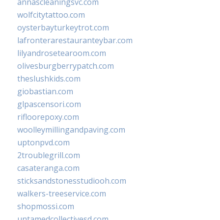
annascleaningsvc.com
wolfcitytattoo.com
oysterbayturkeytrot.com
lafronterarestauranteybar.com
lilyandrosetearoom.com
olivesburgberrypatch.com
theslushkids.com
giobastian.com
glpascensori.com
rifloorepoxy.com
woolleymillingandpaving.com
uptonpvd.com
2troublegrill.com
casateranga.com
sticksandstonesstudiooh.com
walkers-treeservice.com
shopmossi.com
untamedcollectivesd.com