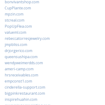
bonvivantshop.com
CupPlante.com
mpzin.com
stcreal.com
PopUpFlea.com
valueml.com
rebeccatorresjewelry.com
jmpbliss.com
drjorgerico.com
queensushipa.com
wendyweimerdds.com
ameri-camp.com
hrsreceivables.com
empconst1.com
cinderella-support.com
bigpinkrestaurant.com
inspirehuahin.com