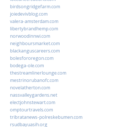
birdsongridgefarm.com
joiedevivblog.com
valera-amsterdam.com
libertybrandhemp.com
norwoodinnwi.com
neighboursmarket.com
blackanguscareers.com
bolesfororegon.com
bodega-ole.com
thestreamlinerlounge.com
mestrinorubanofc.com
novelatherton.com
nassvalleygardens.net
electjohnstewart.com
omptourtravels.com
tribratanews-polreskebumen.com
rsudbayuasih.org