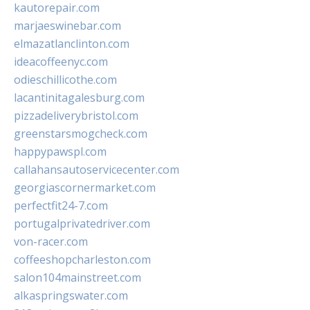
kautorepair.com
marjaeswinebar.com
elmazatlanclinton.com
ideacoffeenyc.com
odieschillicothe.com
lacantinitagalesburg.com
pizzadeliverybristol.com
greenstarsmogcheck.com
happypawspl.com
callahansautoservicecenter.com
georgiascornermarket.com
perfectfit24-7.com
portugalprivatedriver.com
von-racer.com
coffeeshopcharleston.com
salon104mainstreet.com
alkaspringswater.com