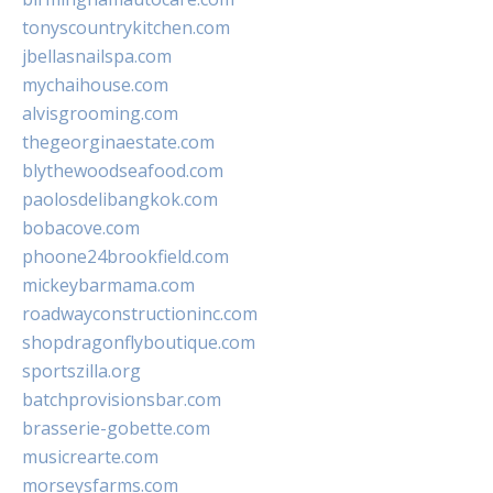
tonyscountrykitchen.com
jbellasnailspa.com
mychaihouse.com
alvisgrooming.com
thegeorginaestate.com
blythewoodseafood.com
paolosdelibangkok.com
bobacove.com
phoone24brookfield.com
mickeybarmama.com
roadwayconstructioninc.com
shopdragonflyboutique.com
sportszilla.org
batchprovisionsbar.com
brasserie-gobette.com
musicrearte.com
morseysfarms.com