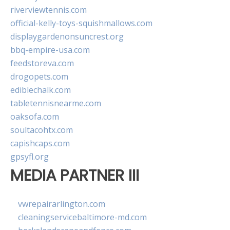
riverviewtennis.com
official-kelly-toys-squishmallows.com
displaygardenonsuncrest.org
bbq-empire-usa.com
feedstoreva.com
drogopets.com
ediblechalk.com
tabletennisnearme.com
oaksofa.com
soultacohtx.com
capishcaps.com
gpsyfl.org
MEDIA PARTNER III
vwrepairarlington.com
cleaningservicebaltimore-md.com