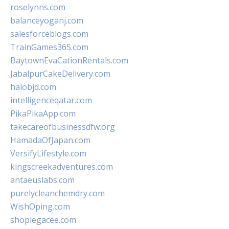
roselynns.com
balanceyoganj.com
salesforceblogs.com
TrainGames365.com
BaytownEvaCationRentals.com
JabalpurCakeDelivery.com
halobjd.com
intelligenceqatar.com
PikaPikaApp.com
takecareofbusinessdfw.org
HamadaOfJapan.com
VersifyLifestyle.com
kingscreekadventures.com
antaeuslabs.com
purelycleanchemdry.com
WishOping.com
shoplegacee.com