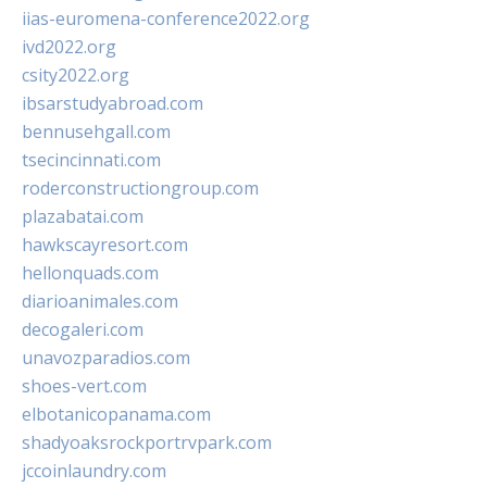
iias-euromena-conference2022.org
ivd2022.org
csity2022.org
ibsarstudyabroad.com
bennusehgall.com
tsecincinnati.com
roderconstructiongroup.com
plazabatai.com
hawkscayresort.com
hellonquads.com
diarioanimales.com
decogaleri.com
unavozparadios.com
shoes-vert.com
elbotanicopanama.com
shadyoaksrockportrvpark.com
jccoinlaundry.com