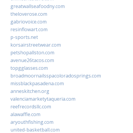
greatwallseafoodny.com
theloverose.com
gabriovoice.com
resinflowart.com
p-sports.net
korsairstreetwear.com
petshopallston.com
avenue26tacos.com
topgglasses.com
broadmoornailsspacoloradosprings.com
missblackpasadena.com
anneskitchen.org
valenciamarketytaqueria.com
reefrecordsllc.com
alawaffle.com
aryouthfishing.com
united-basketball.com