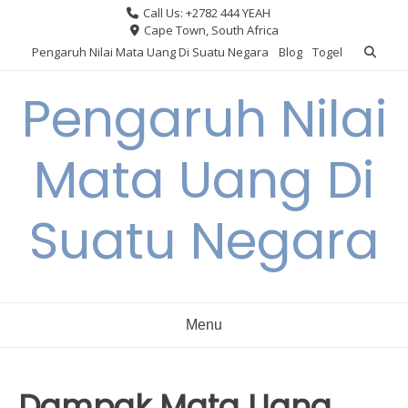
Skip
Call Us: +2782 444 YEAH
to
Cape Town, South Africa
content
Pengaruh Nilai Mata Uang Di Suatu Negara
Blog
Togel
Pengaruh Nilai
Mata Uang Di
Suatu Negara
Menu
Dampak Mata Uang