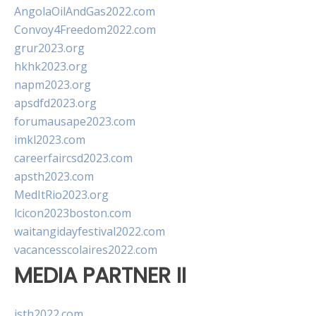
AngolaOilAndGas2022.com
Convoy4Freedom2022.com
grur2023.org
hkhk2023.org
napm2023.org
apsdfd2023.org
forumausape2023.com
imkl2023.com
careerfaircsd2023.com
apsth2023.com
MedItRio2023.org
lcicon2023boston.com
waitangidayfestival2022.com
vacancesscolaires2022.com
MEDIA PARTNER II
isth2022.com