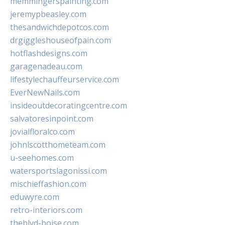
memmingerspainting.com
jeremypbeasley.com
thesandwichdepotcos.com
drgiggleshouseofpain.com
hotflashdesigns.com
garagenadeau.com
lifestylechauffeurservice.com
EverNewNails.com
insideoutdecoratingcentre.com
salvatoresinpoint.com
jovialfloralco.com
johnlscotthometeam.com
u-seehomes.com
watersportslagonissi.com
mischieffashion.com
eduwyre.com
retro-interiors.com
theblvd-boise.com