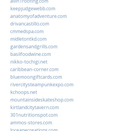
allin1roofing.com
keepjudgewebb.com
anatomyofadventure.com
drivancastillo.com
cmmedspa.com
midletontkd.com
gardensandgrills.com
basilfoodwine.com
nikko-tochigi.net
caribbean-corner.com
bluemoongiftcards.com
rivercitysteampunkexpo.com
kchoops.net
mountainsideskateshop.com
kirtlandcitytavern.com
301nutritionspot.com
ammos-stores.com
loceanecreations.com