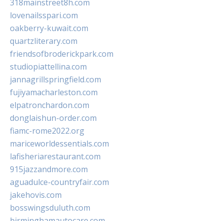
318mainstreet8h.com
lovenailsspari.com
oakberry-kuwait.com
quartzliterary.com
friendsofbroderickpark.com
studiopiattellina.com
jannagrillspringfield.com
fujiyamacharleston.com
elpatronchardon.com
donglaishun-order.com
fiamc-rome2022.org
mariceworldessentials.com
lafisheriarestaurant.com
915jazzandmore.com
aguadulce-countryfair.com
jakehovis.com
bosswingsduluth.com
birminghamautocare.com