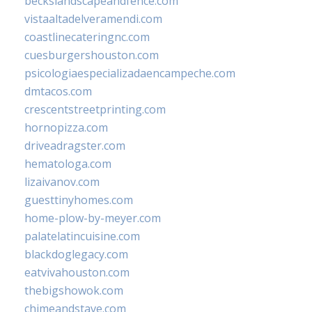
beckslandscapeandfence.com
vistaaltadelveramendi.com
coastlinecateringnc.com
cuesburgershouston.com
psicologiaespecializadaencampeche.com
dmtacos.com
crescentstreetprinting.com
hornopizza.com
driveadragster.com
hematologa.com
lizaivanov.com
guesttinyhomes.com
home-plow-by-meyer.com
palatelatincuisine.com
blackdoglegacy.com
eatvivahouston.com
thebigshowok.com
chimeandstave.com