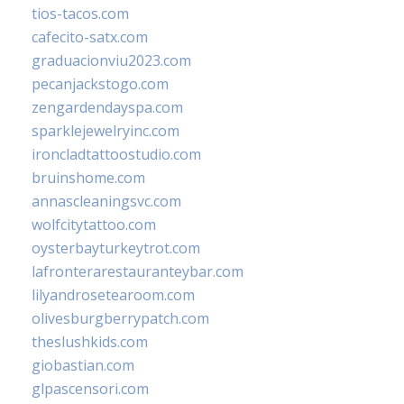
tios-tacos.com
cafecito-satx.com
graduacionviu2023.com
pecanjackstogo.com
zengardendayspa.com
sparklejewelryinc.com
ironcladtattoostudio.com
bruinshome.com
annascleaningsvc.com
wolfcitytattoo.com
oysterbayturkeytrot.com
lafronterarestauranteybar.com
lilyandrosetearoom.com
olivesburgberrypatch.com
theslushkids.com
giobastian.com
glpascensori.com