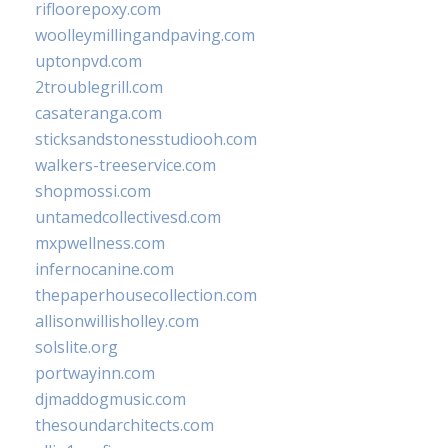
rifloorepoxy.com
woolleymillingandpaving.com
uptonpvd.com
2troublegrill.com
casateranga.com
sticksandstonesstudiooh.com
walkers-treeservice.com
shopmossi.com
untamedcollectivesd.com
mxpwellness.com
infernocanine.com
thepaperhousecollection.com
allisonwillisholley.com
solslite.org
portwayinn.com
djmaddogmusic.com
thesoundarchitects.com