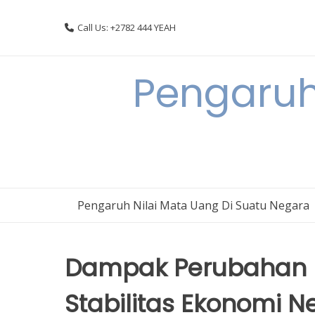
Skip
to
Call Us: +2782 444 YEAH
content
Pengaruh
Pengaruh Nilai Mata Uang Di Suatu Negara
Dampak Perubahan N
Stabilitas Ekonomi N