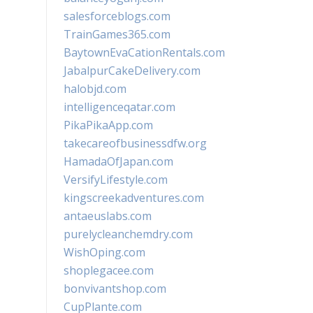
salesforceblogs.com
TrainGames365.com
BaytownEvaCationRentals.com
JabalpurCakeDelivery.com
halobjd.com
intelligenceqatar.com
PikaPikaApp.com
takecareofbusinessdfw.org
HamadaOfJapan.com
VersifyLifestyle.com
kingscreekadventures.com
antaeuslabs.com
purelycleanchemdry.com
WishOping.com
shoplegacee.com
bonvivantshop.com
CupPlante.com