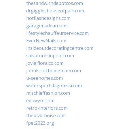
thesandwichdepotcos.com
drgiggleshouseofpain.com
hotflashdesigns.com
garagenadeau.com
lifestylechauffeurservice.com
EverNewNails.com
insideoutdecoratingcentre.com
salvatoresinpoint.com
jovialfloralco.com
johnlscotthometeam.com
u-seehomes.com
watersportslagonissi.com
mischieffashion.com
eduwyre.com
retro-interiors.com
theblvd-boise.com
fpet2023.org