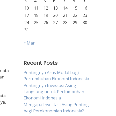
3
4
5
6
7
8
9
10
11
12
13
14
15
16
17
18
19
20
21
22
23
24
25
26
27
28
29
30
31
« Mar
Recent Posts
 mata
Pentingnya Arus Modal bagi
kan
Pertumbuhan Ekonomi Indonesia
Pentingnya Investasi Asing
Langsung untuk Pertumbuhan
ata
Ekonomi Indonesia
ya,
Mengapa Investasi Asing Penting
bagi Perekonomian Indonesia?