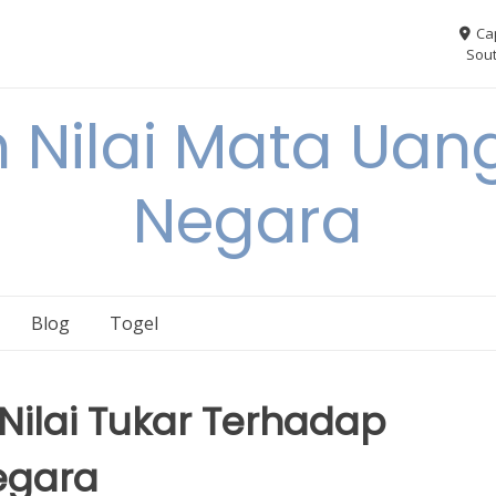
Ca
Sout
 Nilai Mata Uang
Negara
Blog
Togel
ilai Tukar Terhadap
egara