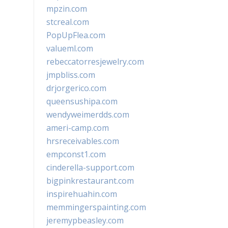
mpzin.com
stcreal.com
PopUpFlea.com
valueml.com
rebeccatorresjewelry.com
jmpbliss.com
drjorgerico.com
queensushipa.com
wendyweimerdds.com
ameri-camp.com
hrsreceivables.com
empconst1.com
cinderella-support.com
bigpinkrestaurant.com
inspirehuahin.com
memmingerspainting.com
jeremypbeasley.com