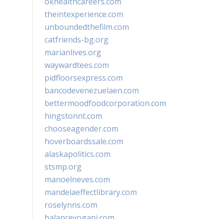
okhealthcareers.com
theintexperience.com
unboundedthefilm.com
catfriends-bg.org
marianlives.org
waywardtees.com
pidfloorsexpress.com
bancodevenezuelaen.com
bettermoodfoodcorporation.com
hingstonnt.com
chooseagender.com
hoverboardssale.com
alaskapolitics.com
stsmp.org
manoelneves.com
mandelaeffectlibrary.com
roselynns.com
balanceyoganj.com