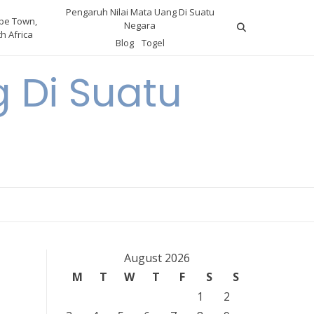
Pengaruh Nilai Mata Uang Di Suatu
pe Town,
Negara
h Africa
Blog
Togel
 Di Suatu
August 2026
M
T
W
T
F
S
S
1
2