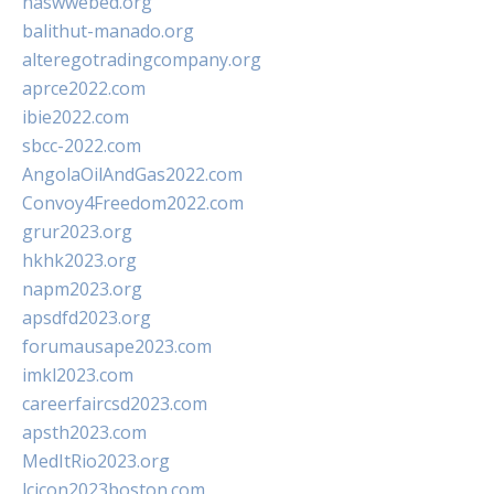
naswwebed.org
balithut-manado.org
alteregotradingcompany.org
aprce2022.com
ibie2022.com
sbcc-2022.com
AngolaOilAndGas2022.com
Convoy4Freedom2022.com
grur2023.org
hkhk2023.org
napm2023.org
apsdfd2023.org
forumausape2023.com
imkl2023.com
careerfaircsd2023.com
apsth2023.com
MedItRio2023.org
lcicon2023boston.com