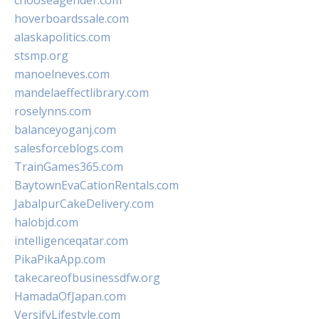
chooseagender.com
hoverboardssale.com
alaskapolitics.com
stsmp.org
manoelneves.com
mandelaeffectlibrary.com
roselynns.com
balanceyoganj.com
salesforceblogs.com
TrainGames365.com
BaytownEvaCationRentals.com
JabalpurCakeDelivery.com
halobjd.com
intelligenceqatar.com
PikaPikaApp.com
takecareofbusinessdfw.org
HamadaOfJapan.com
VersifyLifestyle.com