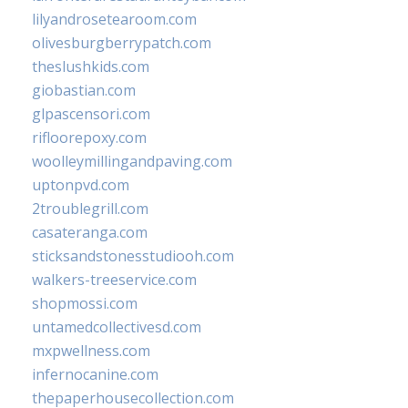
lilyandrosetearoom.com
olivesburgberrypatch.com
theslushkids.com
giobastian.com
glpascensori.com
rifloorepoxy.com
woolleymillingandpaving.com
uptonpvd.com
2troublegrill.com
casateranga.com
sticksandstonesstudiooh.com
walkers-treeservice.com
shopmossi.com
untamedcollectivesd.com
mxpwellness.com
infernocanine.com
thepaperhousecollection.com