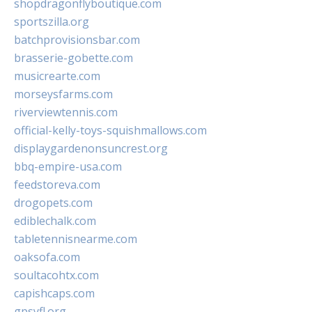
shopdragonflyboutique.com
sportszilla.org
batchprovisionsbar.com
brasserie-gobette.com
musicrearte.com
morseysfarms.com
riverviewtennis.com
official-kelly-toys-squishmallows.com
displaygardenonsuncrest.org
bbq-empire-usa.com
feedstoreva.com
drogopets.com
ediblechalk.com
tabletennisnearme.com
oaksofa.com
soultacohtx.com
capishcaps.com
gpsyfl.org