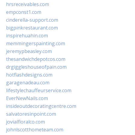
hrsreceivables.com
empconst1.com
cinderella-support.com
bigpinkrestaurant.com
inspirehuahin.com
memmingerspainting.com
jeremypbeasley.com
thesandwichdepotcos.com
drgiggleshouseofpain.com
hotflashdesigns.com
garagenadeau.com
lifestylechauffeurservice.com
EverNewNails.com
insideoutdecoratingcentre.com
salvatoresinpoint.com
jovialfloralco.com
johnlscotthometeam.com