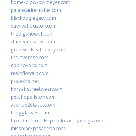
home-plow-by-meyer.com
palatelatincuisine.com
blackdoglegacy.com
eatvivahouston.com
thebigshowok.com
chimeandstave.com
greatwallseafoodny.com
theloverose.com
gabriovoice.com
resinflowart.com
p-sports.net
korsairstreetwear.com
petshopallston.com
avenue26tacos.com
topgglasses.com
broadmoornailsspacoloradosprings.com
missblackpasadena.com