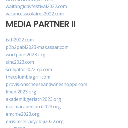
waitangidayfestival2022.com
vacancesscolaires2022.com
MEDIA PARTNER II
isth2022.com
p2b2pabi2023-makassar.com
wocfparis2023.org
sinc2023.com
scdlqatar2022-qa.com
thecolumbiagrill.com
provisionscheeseandwineshoppe.com
khedi2023.org
akademikgeriatri2023.org
marmarapediatri2023.org
emchie2023.org
girisimselradyoloji2022.org