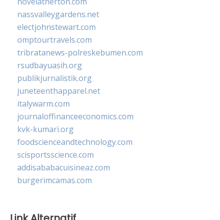
novelatherton.com
nassvalleygardens.net
electjohnstewart.com
omptourtravels.com
tribratanews-polreskebumen.com
rsudbayuasih.org
publikjurnalistik.org
juneteenthapparel.net
italywarm.com
journaloffinanceeconomics.com
kvk-kumari.org
foodscienceandtechnology.com
scisportsscience.com
addisababacuisineaz.com
burgerimcamas.com
Link Alternatif