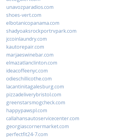
unavozparadios.com
shoes-vert.com
elbotanicopanama.com
shadyoaksrockportrvpark.com
jccoinlaundry.com
kautorepair.com
marjaeswinebar.com
elmazatlanclinton.com
ideacoffeenyc.com
odieschillicothe.com
lacantinitagalesburg.com
pizzadeliverybristol.com
greenstarsmogcheck.com
happypawspl.com
callahansautoservicecenter.com
georgiascornermarket.com
perfectfit24-7.com