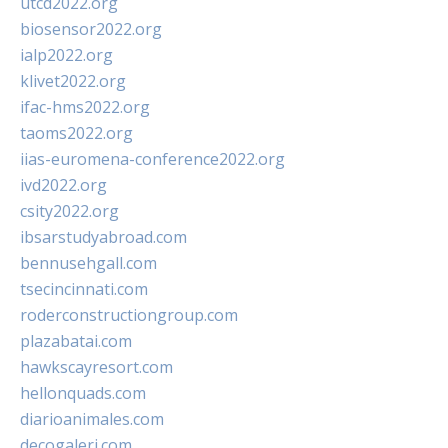
utcd2022.org
biosensor2022.org
ialp2022.org
klivet2022.org
ifac-hms2022.org
taoms2022.org
iias-euromena-conference2022.org
ivd2022.org
csity2022.org
ibsarstudyabroad.com
bennusehgall.com
tsecincinnati.com
roderconstructiongroup.com
plazabatai.com
hawkscayresort.com
hellonquads.com
diarioanimales.com
decogaleri.com