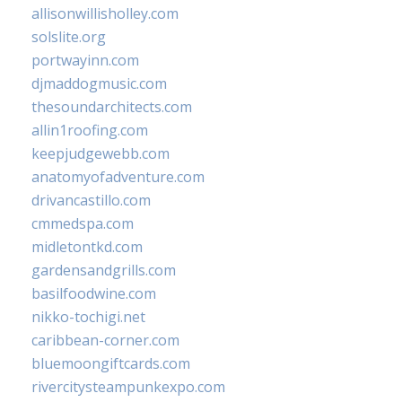
allisonwillisholley.com
solslite.org
portwayinn.com
djmaddogmusic.com
thesoundarchitects.com
allin1roofing.com
keepjudgewebb.com
anatomyofadventure.com
drivancastillo.com
cmmedspa.com
midletontkd.com
gardensandgrills.com
basilfoodwine.com
nikko-tochigi.net
caribbean-corner.com
bluemoongiftcards.com
rivercitysteampunkexpo.com