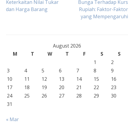
Keterkaitan Nilai Tukar
Bunga Terhadap Kurs
dan Harga Barang
Rupiah: Faktor-Faktor
navigation
yang Mempengaruhi
August 2026
M
T
W
T
F
S
S
1
2
3
4
5
6
7
8
9
10
11
12
13
14
15
16
17
18
19
20
21
22
23
24
25
26
27
28
29
30
31
« Mar