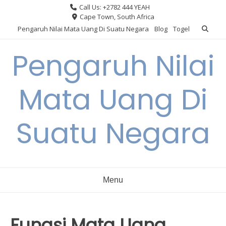
Skip
Call Us: +2782 444 YEAH
to
Cape Town, South Africa
content
Pengaruh Nilai Mata Uang Di Suatu Negara
Blog
Togel
Pengaruh Nilai
Mata Uang Di
Suatu Negara
Menu
Fungsi Mata Uang