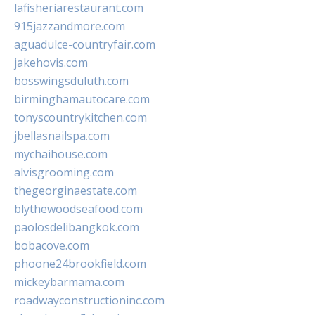
lafisheriarestaurant.com
915jazzandmore.com
aguadulce-countryfair.com
jakehovis.com
bosswingsduluth.com
birminghamautocare.com
tonyscountrykitchen.com
jbellasnailspa.com
mychaihouse.com
alvisgrooming.com
thegeorginaestate.com
blythewoodseafood.com
paolosdelibangkok.com
bobacove.com
phoone24brookfield.com
mickeybarmama.com
roadwayconstructioninc.com