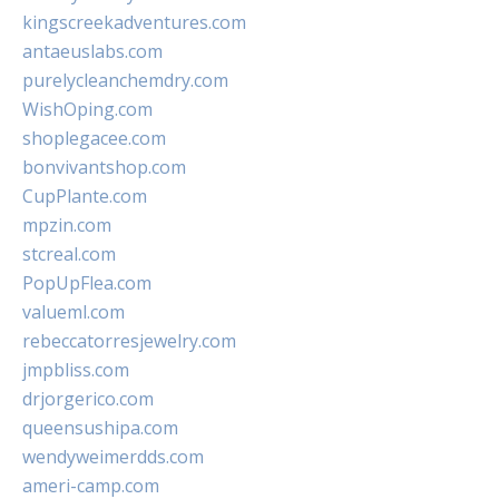
kingscreekadventures.com
antaeuslabs.com
purelycleanchemdry.com
WishOping.com
shoplegacee.com
bonvivantshop.com
CupPlante.com
mpzin.com
stcreal.com
PopUpFlea.com
valueml.com
rebeccatorresjewelry.com
jmpbliss.com
drjorgerico.com
queensushipa.com
wendyweimerdds.com
ameri-camp.com