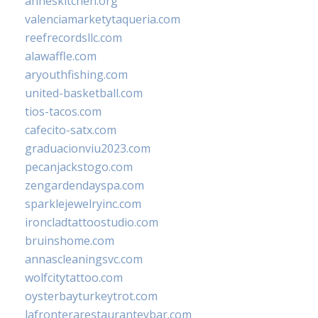
anneskitchen.org
valenciamarketytaqueria.com
reefrecordsllc.com
alawaffle.com
aryouthfishing.com
united-basketball.com
tios-tacos.com
cafecito-satx.com
graduacionviu2023.com
pecanjackstogo.com
zengardendayspa.com
sparklejewelryinc.com
ironcladtattoostudio.com
bruinshome.com
annascleaningsvc.com
wolfcitytattoo.com
oysterbayturkeytrot.com
lafronterarestauranteybar.com