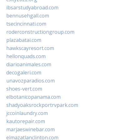
ibsarstudyabroad.com
bennusehgall.com
tsecincinnati.com
roderconstructiongroup.com
plazabatai.com
hawkscayresort.com
hellonquads.com
diarioanimales.com
decogaleri.com
unavozparadios.com
shoes-vert.com
elbotanicopanama.com
shadyoaksrockportrvpark.com
jccoinlaundry.com
kautorepair.com
marjaeswinebar.com
elmazatlanclinton.com