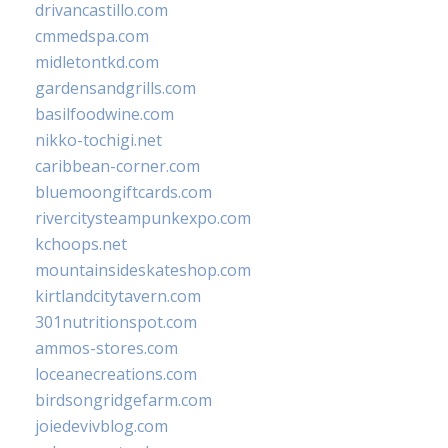
drivancastillo.com
cmmedspa.com
midletontkd.com
gardensandgrills.com
basilfoodwine.com
nikko-tochigi.net
caribbean-corner.com
bluemoongiftcards.com
rivercitysteampunkexpo.com
kchoops.net
mountainsideskateshop.com
kirtlandcitytavern.com
301nutritionspot.com
ammos-stores.com
loceanecreations.com
birdsongridgefarm.com
joiedevivblog.com