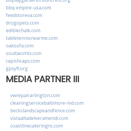
displaygardenonsuncrest.org
bbq-empire-usa.com
feedstoreva.com
drogopets.com
ediblechalk.com
tabletennisnearme.com
oaksofa.com
soultacohtx.com
capishcaps.com
gpsyfl.org
MEDIA PARTNER III
vwrepairarlington.com
cleaningservicebaltimore-md.com
beckslandscapeandfence.com
vistaaltadelveramendi.com
coastlinecateringnc.com