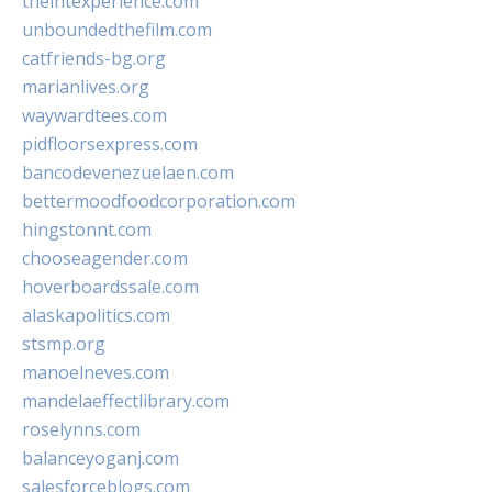
theintexperience.com
unboundedthefilm.com
catfriends-bg.org
marianlives.org
waywardtees.com
pidfloorsexpress.com
bancodevenezuelaen.com
bettermoodfoodcorporation.com
hingstonnt.com
chooseagender.com
hoverboardssale.com
alaskapolitics.com
stsmp.org
manoelneves.com
mandelaeffectlibrary.com
roselynns.com
balanceyoganj.com
salesforceblogs.com