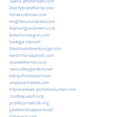
valera-amsterdam.com
libertybrandhemp.com
norwoodinnwi.com
neighboursmarket.com
blackanguscareers.com
bolesfororegon.com
bodega-ole.com
thestreamlinerlounge.com
mestrinorubanofc.com
novelatherton.com
nassvalleygardens.net
electjohnstewart.com
omptourtravels.com
tribratanews-polreskebumen.com
rsudbayuasih.org
publikjurnalistik.org
juneteenthapparel.net
italywarm.com