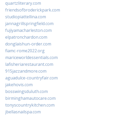
quartzliterary.com
friendsofbroderickpark.com
studiopiattellina.com
jannagrillspringfield.com
fujiyamacharleston.com
elpatronchardon.com
donglaishun-order.com
fiamc-rome2022.org
mariceworldessentials.com
lafisheriarestaurant.com
915jazzandmore.com
aguadulce-countryfair.com
jakehovis.com
bosswingsduluth.com
birminghamautocare.com
tonyscountrykitchen.com
jbellasnailspa.com