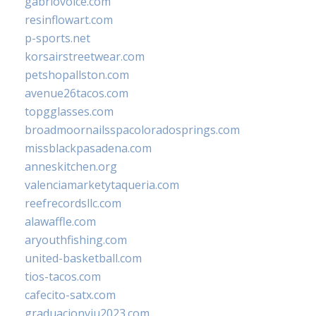
gabriovoice.com
resinflowart.com
p-sports.net
korsairstreetwear.com
petshopallston.com
avenue26tacos.com
topgglasses.com
broadmoornailsspacoloradosprings.com
missblackpasadena.com
anneskitchen.org
valenciamarketytaqueria.com
reefrecordsllc.com
alawaffle.com
aryouthfishing.com
united-basketball.com
tios-tacos.com
cafecito-satx.com
graduacionviu2023.com