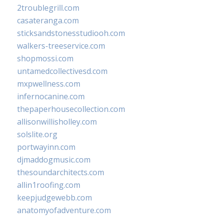
2troublegrill.com
casateranga.com
sticksandstonesstudiooh.com
walkers-treeservice.com
shopmossi.com
untamedcollectivesd.com
mxpwellness.com
infernocanine.com
thepaperhousecollection.com
allisonwillisholley.com
solslite.org
portwayinn.com
djmaddogmusic.com
thesoundarchitects.com
allin1roofing.com
keepjudgewebb.com
anatomyofadventure.com