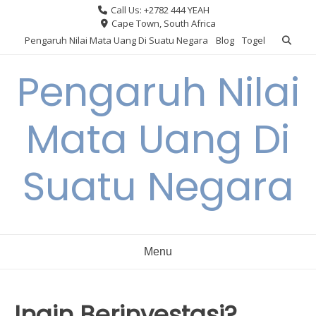
Skip
Call Us: +2782 444 YEAH
to
Cape Town, South Africa
content
Pengaruh Nilai Mata Uang Di Suatu Negara
Blog
Togel
Pengaruh Nilai
Mata Uang Di
Suatu Negara
Menu
Ingin Berinvestasi?