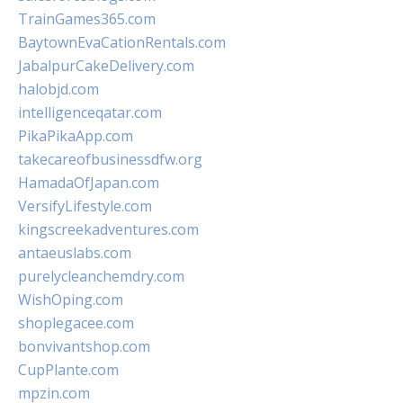
TrainGames365.com
BaytownEvaCationRentals.com
JabalpurCakeDelivery.com
halobjd.com
intelligenceqatar.com
PikaPikaApp.com
takecareofbusinessdfw.org
HamadaOfJapan.com
VersifyLifestyle.com
kingscreekadventures.com
antaeuslabs.com
purelycleanchemdry.com
WishOping.com
shoplegacee.com
bonvivantshop.com
CupPlante.com
mpzin.com