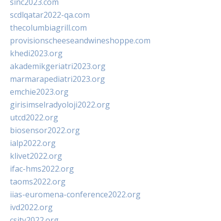
sinc2023.com
scdlqatar2022-qa.com
thecolumbiagrill.com
provisionscheeseandwineshoppe.com
khedi2023.org
akademikgeriatri2023.org
marmarapediatri2023.org
emchie2023.org
girisimselradyoloji2022.org
utcd2022.org
biosensor2022.org
ialp2022.org
klivet2022.org
ifac-hms2022.org
taoms2022.org
iias-euromena-conference2022.org
ivd2022.org
csity2022.org