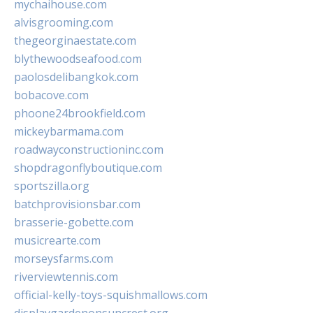
mychaihouse.com
alvisgrooming.com
thegeorginaestate.com
blythewoodseafood.com
paolosdelibangkok.com
bobacove.com
phoone24brookfield.com
mickeybarmama.com
roadwayconstructioninc.com
shopdragonflyboutique.com
sportszilla.org
batchprovisionsbar.com
brasserie-gobette.com
musicrearte.com
morseysfarms.com
riverviewtennis.com
official-kelly-toys-squishmallows.com