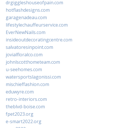
drgiggleshouseofpain.com
hotflashdesigns.com
garagenadeau.com
lifestylechauffeurservice.com
EverNewNails.com
insideoutdecoratingcentre.com
salvatoresinpoint.com
jovialfloralco.com
johnlscotthometeam.com
u-seehomes.com
watersportslagonissi.com
mischieffashion.com
eduwyre.com
retro-interiors.com
theblvd-boise.com
fpet2023.org
e-smart2022.org