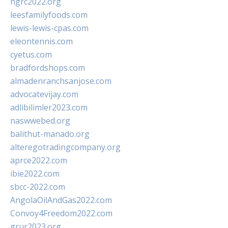
ngrc2022.org
leesfamilyfoods.com
lewis-lewis-cpas.com
eleontennis.com
cyetus.com
bradfordshops.com
almadenranchsanjose.com
advocatevijay.com
adlibilimler2023.com
naswwebed.org
balithut-manado.org
alteregotradingcompany.org
aprce2022.com
ibie2022.com
sbcc-2022.com
AngolaOilAndGas2022.com
Convoy4Freedom2022.com
grur2023.org