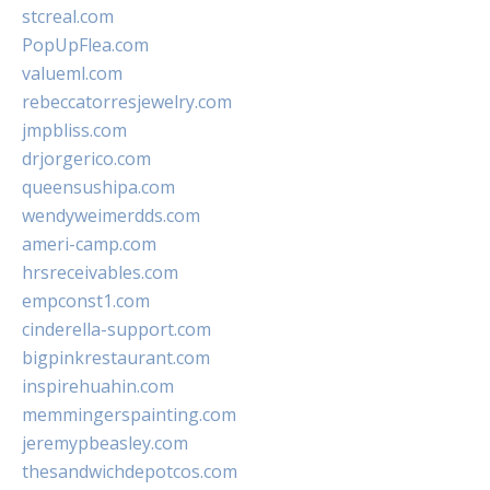
stcreal.com
PopUpFlea.com
valueml.com
rebeccatorresjewelry.com
jmpbliss.com
drjorgerico.com
queensushipa.com
wendyweimerdds.com
ameri-camp.com
hrsreceivables.com
empconst1.com
cinderella-support.com
bigpinkrestaurant.com
inspirehuahin.com
memmingerspainting.com
jeremypbeasley.com
thesandwichdepotcos.com