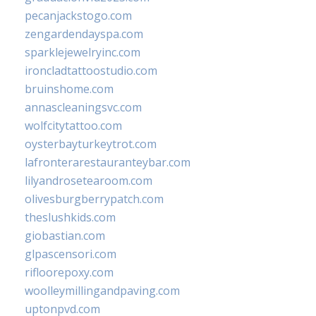
pecanjackstogo.com
zengardendayspa.com
sparklejewelryinc.com
ironcladtattoostudio.com
bruinshome.com
annascleaningsvc.com
wolfcitytattoo.com
oysterbayturkeytrot.com
lafronterarestauranteybar.com
lilyandrosetearoom.com
olivesburgberrypatch.com
theslushkids.com
giobastian.com
glpascensori.com
rifloorepoxy.com
woolleymillingandpaving.com
uptonpvd.com