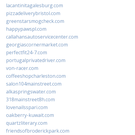
lacantinitagalesburg.com
pizzadeliverybristol.com
greenstarsmogcheck.com
happypawspl.com
callahansautoservicecenter.com
georgiascornermarket.com
perfectfit24-7.com
portugalprivatedriver.com
von-racer.com
coffeeshopcharleston.com
salon104mainstreet.com
alkaspringswater.com
318mainstreet8h.com
lovenailsspari.com
oakberry-kuwait.com
quartzliterary.com
friendsofbroderickpark.com