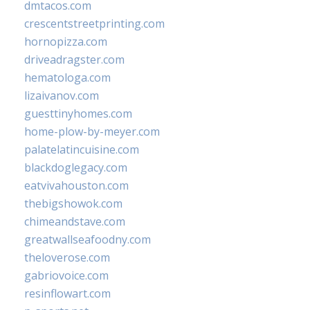
dmtacos.com
crescentstreetprinting.com
hornopizza.com
driveadragster.com
hematologa.com
lizaivanov.com
guesttinyhomes.com
home-plow-by-meyer.com
palatelatincuisine.com
blackdoglegacy.com
eatvivahouston.com
thebigshowok.com
chimeandstave.com
greatwallseafoodny.com
theloverose.com
gabriovoice.com
resinflowart.com