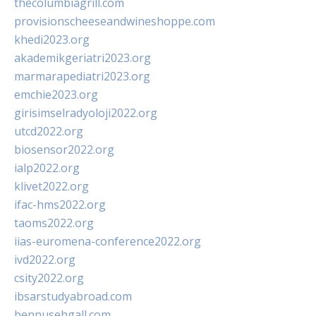
thecolumbiagrill.com
provisionscheeseandwineshoppe.com
khedi2023.org
akademikgeriatri2023.org
marmarapediatri2023.org
emchie2023.org
girisimselradyoloji2022.org
utcd2022.org
biosensor2022.org
ialp2022.org
klivet2022.org
ifac-hms2022.org
taoms2022.org
iias-euromena-conference2022.org
ivd2022.org
csity2022.org
ibsarstudyabroad.com
bennusehgall.com