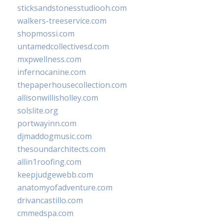
sticksandstonesstudiooh.com
walkers-treeservice.com
shopmossi.com
untamedcollectivesd.com
mxpwellness.com
infernocanine.com
thepaperhousecollection.com
allisonwillisholley.com
solslite.org
portwayinn.com
djmaddogmusic.com
thesoundarchitects.com
allin1roofing.com
keepjudgewebb.com
anatomyofadventure.com
drivancastillo.com
cmmedspa.com