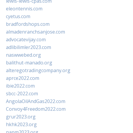
lewis-lewis-cpas.com
eleontennis.com
cyetus.com
bradfordshops.com
almadenranchsanjose.com
advocatevijay.com
adlibilimler2023.com
naswwebed.org
balithut-manado.org
alteregotradingcompany.org
aprce2022.com
ibie2022.com
sbcc-2022.com
AngolaOilAndGas2022.com
Convoy4Freedom2022.com
grur2023.org
hkhk2023.org
napm2023.org