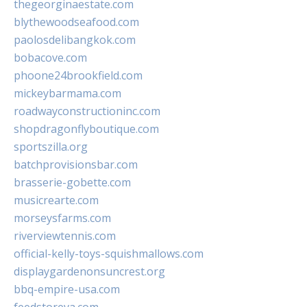
thegeorginaestate.com
blythewoodseafood.com
paolosdelibangkok.com
bobacove.com
phoone24brookfield.com
mickeybarmama.com
roadwayconstructioninc.com
shopdragonflyboutique.com
sportszilla.org
batchprovisionsbar.com
brasserie-gobette.com
musicrearte.com
morseysfarms.com
riverviewtennis.com
official-kelly-toys-squishmallows.com
displaygardenonsuncrest.org
bbq-empire-usa.com