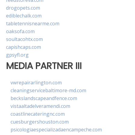
feedstoreva.com
drogopets.com
ediblechalk.com
tabletennisnearme.com
oaksofa.com
soultacohtx.com
capishcaps.com
gpsyfl.org
MEDIA PARTNER III
vwrepairarlington.com
cleaningservicebaltimore-md.com
beckslandscapeandfence.com
vistaaltadelveramendi.com
coastlinecateringnc.com
cuesburgershouston.com
psicologiaespecializadaencampeche.com