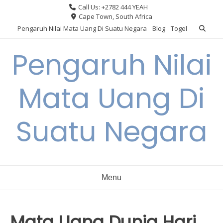
Skip
Call Us: +2782 444 YEAH
to
Cape Town, South Africa
content
Pengaruh Nilai Mata Uang Di Suatu Negara
Blog
Togel
Pengaruh Nilai
Mata Uang Di
Suatu Negara
Menu
Mata Uang Dunia Hari