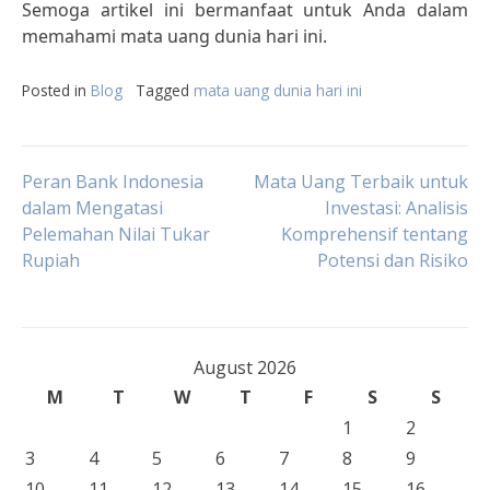
Semoga artikel ini bermanfaat untuk Anda dalam
memahami mata uang dunia hari ini.
Posted in
Blog
Tagged
mata uang dunia hari ini
Post
Peran Bank Indonesia
Mata Uang Terbaik untuk
dalam Mengatasi
Investasi: Analisis
Pelemahan Nilai Tukar
Komprehensif tentang
navigation
Rupiah
Potensi dan Risiko
August 2026
M
T
W
T
F
S
S
1
2
3
4
5
6
7
8
9
10
11
12
13
14
15
16