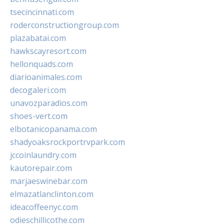
tsecincinnati.com
roderconstructiongroup.com
plazabatai.com
hawkscayresort.com
hellonquads.com
diarioanimales.com
decogaleri.com
unavozparadios.com
shoes-vert.com
elbotanicopanama.com
shadyoaksrockportrvpark.com
jccoinlaundry.com
kautorepair.com
marjaeswinebar.com
elmazatlanclinton.com
ideacoffeenyc.com
odieschillicothe.com