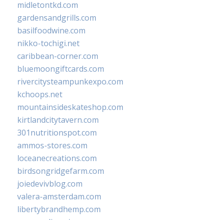
midletontkd.com
gardensandgrills.com
basilfoodwine.com
nikko-tochigi.net
caribbean-corner.com
bluemoongiftcards.com
rivercitysteampunkexpo.com
kchoops.net
mountainsideskateshop.com
kirtlandcitytavern.com
301nutritionspot.com
ammos-stores.com
loceanecreations.com
birdsongridgefarm.com
joiedevivblog.com
valera-amsterdam.com
libertybrandhemp.com