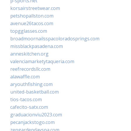
p-sports.net
korsairstreetwear.com
petshopallston.com
avenue26tacos.com
topgglasses.com
broadmoornailsspacoloradosprings.com
missblackpasadena.com
anneskitchen.org
valenciamarketytaqueria.com
reefrecordsllc.com
alawaffle.com
aryouthfishing.com
united-basketball.com
tios-tacos.com
cafecito-satx.com
graduacionviu2023.com
pecanjackstogo.com
zengardendayspa.com