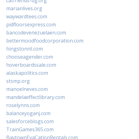
catfriends-bg.org
marianlives.org
waywardtees.com
pidfloorsexpress.com
bancodevenezuelaen.com
bettermoodfoodcorporation.com
hingstonnt.com
chooseagender.com
hoverboardssale.com
alaskapolitics.com
stsmp.org
manoelneves.com
mandelaeffectlibrary.com
roselynns.com
balanceyoganj.com
salesforceblogs.com
TrainGames365.com
BaytownEvaCationRentals.com