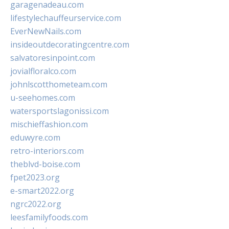
garagenadeau.com
lifestylechauffeurservice.com
EverNewNails.com
insideoutdecoratingcentre.com
salvatoresinpoint.com
jovialfloralco.com
johnlscotthometeam.com
u-seehomes.com
watersportslagonissi.com
mischieffashion.com
eduwyre.com
retro-interiors.com
theblvd-boise.com
fpet2023.org
e-smart2022.org
ngrc2022.org
leesfamilyfoods.com