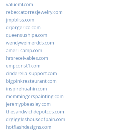
valueml.com
rebeccatorresjewelry.com
jmpbliss.com
drjorgerico.com
queensushipa.com
wendyweimerdds.com
ameri-camp.com
hrsreceivables.com
empconst1.com
cinderella-support.com
bigpinkrestaurant.com
inspirehuahin.com
memmingerspainting.com
jeremypbeasley.com
thesandwichdepotcos.com
drgiggleshouseofpain.com
hotflashdesigns.com