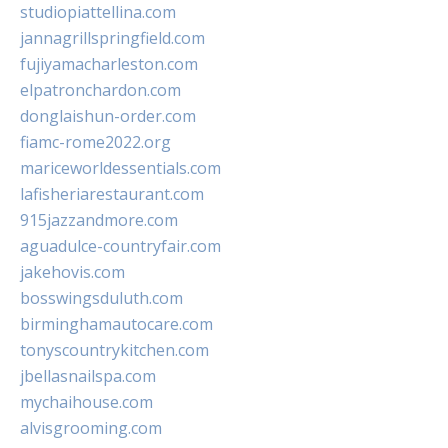
studiopiattellina.com
jannagrillspringfield.com
fujiyamacharleston.com
elpatronchardon.com
donglaishun-order.com
fiamc-rome2022.org
mariceworldessentials.com
lafisheriarestaurant.com
915jazzandmore.com
aguadulce-countryfair.com
jakehovis.com
bosswingsduluth.com
birminghamautocare.com
tonyscountrykitchen.com
jbellasnailspa.com
mychaihouse.com
alvisgrooming.com