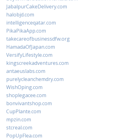
JabalpurCakeDelivery.com
halobjd.com
intelligenceqatar.com
PikaPikaApp.com
takecareofbusinessdfw.org
HamadaOfJapan.com
VersifyLifestyle.com
kingscreekadventures.com
antaeuslabs.com
purelycleanchemdry.com
WishOping.com
shoplegacee.com
bonvivantshop.com
CupPlante.com
mpzin.com
stcreal.com
PopUpFlea.com