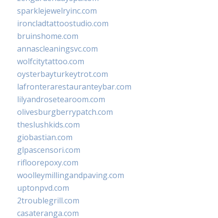
sparklejewelryinc.com
ironcladtattoostudio.com
bruinshome.com
annascleaningsvc.com
wolfcitytattoo.com
oysterbayturkeytrot.com
lafronterarestauranteybar.com
lilyandrosetearoom.com
olivesburgberrypatch.com
theslushkids.com
giobastian.com
glpascensori.com
rifloorepoxy.com
woolleymillingandpaving.com
uptonpvd.com
2troublegrill.com
casateranga.com