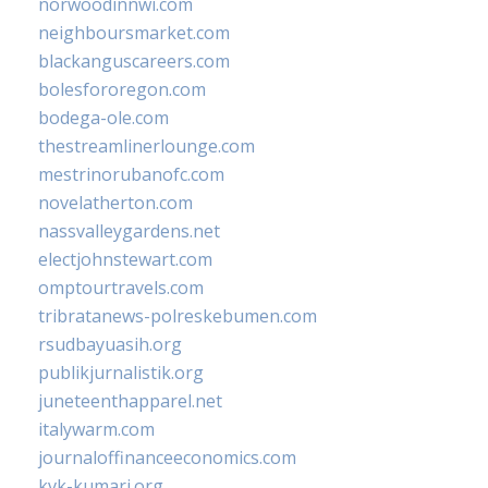
norwoodinnwi.com
neighboursmarket.com
blackanguscareers.com
bolesfororegon.com
bodega-ole.com
thestreamlinerlounge.com
mestrinorubanofc.com
novelatherton.com
nassvalleygardens.net
electjohnstewart.com
omptourtravels.com
tribratanews-polreskebumen.com
rsudbayuasih.org
publikjurnalistik.org
juneteenthapparel.net
italywarm.com
journaloffinanceeconomics.com
kvk-kumari.org