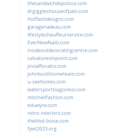
thesandwichdepotcos.com
drgiggleshouseofpain.com
hotflashdesigns.com
garagenadeau.com
lifestylechauffeurservice.com
EverNewNails.com
insideoutdecoratingcentre.com
salvatoresinpoint.com
jovialfloralco.com
johnlscotthometeam.com
u-seehomes.com
watersportslagonissi.com
mischieffashion.com
eduwyre.com
retro-interiors.com
theblvd-boise.com
fpet2023.org