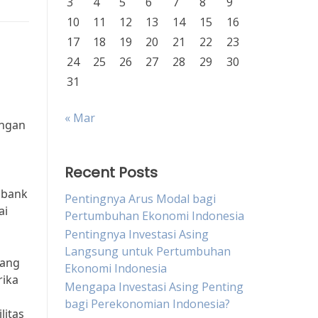
3
4
5
6
7
8
9
10
11
12
13
14
15
16
17
18
19
20
21
22
23
24
25
26
27
28
29
30
31
« Mar
angan
Recent Posts
i
 bank
Pentingnya Arus Modal bagi
ai
Pertumbuhan Ekonomi Indonesia
Pentingnya Investasi Asing
Langsung untuk Pertumbuhan
pang
Ekonomi Indonesia
rika
Mengapa Investasi Asing Penting
bagi Perekonomian Indonesia?
litas