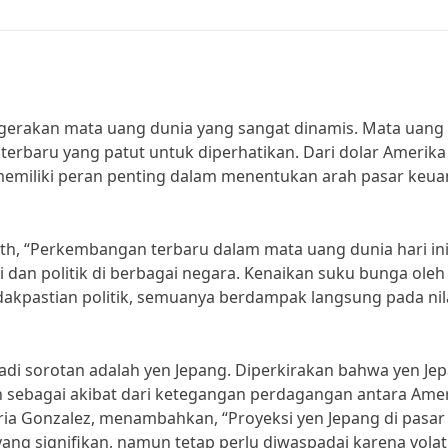
pergerakan mata uang dunia yang sangat dinamis. Mata uang
terbaru yang patut untuk diperhatikan. Dari dolar Amerika
memiliki peran penting dalam menentukan arah pasar keu
th, “Perkembangan terbaru dalam mata uang dunia hari in
 dan politik di berbagai negara. Kenaikan suku bunga oleh
idakpastian politik, semuanya berdampak langsung pada nil
di sorotan adalah yen Jepang. Diperkirakan bahwa yen Je
 sebagai akibat dari ketegangan perdagangan antara Ame
ria Gonzalez, menambahkan, “Proyeksi yen Jepang di pasar
ang signifikan, namun tetap perlu diwaspadai karena volati