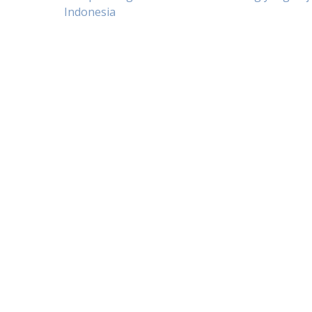
Post
Indonesia
navigation