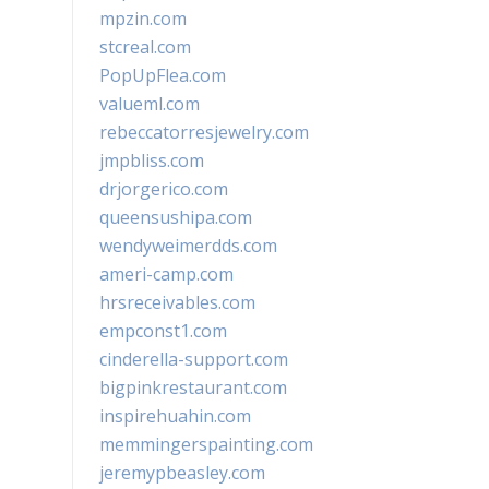
mpzin.com
stcreal.com
PopUpFlea.com
valueml.com
rebeccatorresjewelry.com
jmpbliss.com
drjorgerico.com
queensushipa.com
wendyweimerdds.com
ameri-camp.com
hrsreceivables.com
empconst1.com
cinderella-support.com
bigpinkrestaurant.com
inspirehuahin.com
memmingerspainting.com
jeremypbeasley.com