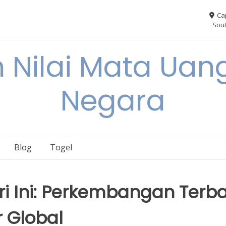
Ca
Sout
 Nilai Mata Uang
Negara
Blog
Togel
i Ini: Perkembangan Terb
r Global