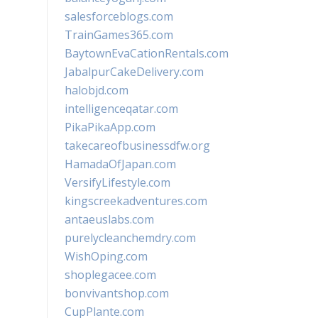
salesforceblogs.com
TrainGames365.com
BaytownEvaCationRentals.com
JabalpurCakeDelivery.com
halobjd.com
intelligenceqatar.com
PikaPikaApp.com
takecareofbusinessdfw.org
HamadaOfJapan.com
VersifyLifestyle.com
kingscreekadventures.com
antaeuslabs.com
purelycleanchemdry.com
WishOping.com
shoplegacee.com
bonvivantshop.com
CupPlante.com