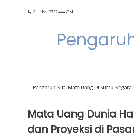
Skip
to
Call Us: +2782 444 YEAH
content
Pengaruh
Pengaruh Nilai Mata Uang Di Suatu Negara
Mata Uang Dunia Har
dan Proyeksi di Pasa