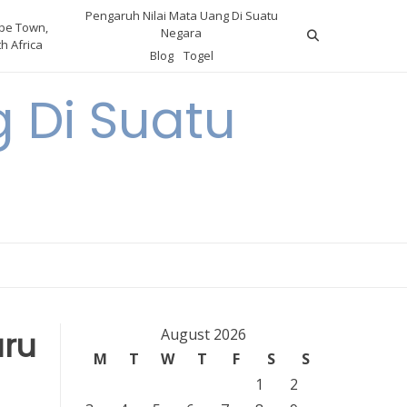
Pengaruh Nilai Mata Uang Di Suatu
pe Town,
Negara
h Africa
Blog
Togel
 Di Suatu
aru
August 2026
M
T
W
T
F
S
S
1
2