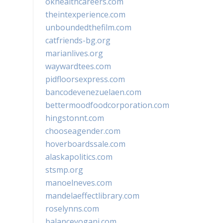
okhealthcareers.com
theintexperience.com
unboundedthefilm.com
catfriends-bg.org
marianlives.org
waywardtees.com
pidfloorsexpress.com
bancodevenezuelaen.com
bettermoodfoodcorporation.com
hingstonnt.com
chooseagender.com
hoverboardssale.com
alaskapolitics.com
stsmp.org
manoelneves.com
mandelaeffectlibrary.com
roselynns.com
balanceyoganj.com