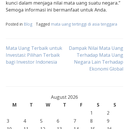
kunci dalam menjaga nilai mata uang suatu negara.”
Semoga informasi ini bermanfaat untuk Anda.
Posted in
Blog
Tagged
mata uang tertinggi di asia tenggara
Post
Mata Uang Terbaik untuk
Dampak Nilai Mata Uang
Investasi: Pilihan Terbaik
Terhadap Mata Uang
bagi Investor Indonesia
Negara Lain Terhadap
navigation
Ekonomi Global
August 2026
M
T
W
T
F
S
S
1
2
3
4
5
6
7
8
9