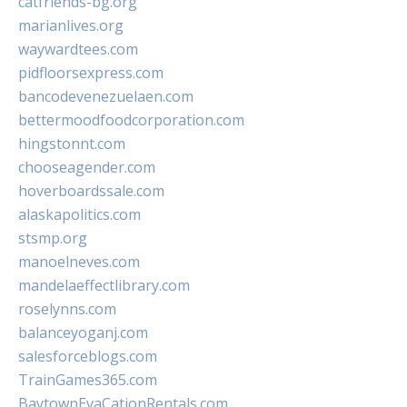
catfriends-bg.org
marianlives.org
waywardtees.com
pidfloorsexpress.com
bancodevenezuelaen.com
bettermoodfoodcorporation.com
hingstonnt.com
chooseagender.com
hoverboardssale.com
alaskapolitics.com
stsmp.org
manoelneves.com
mandelaeffectlibrary.com
roselynns.com
balanceyoganj.com
salesforceblogs.com
TrainGames365.com
BaytownEvaCationRentals.com