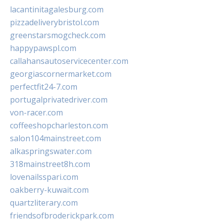
lacantinitagalesburg.com
pizzadeliverybristol.com
greenstarsmogcheck.com
happypawspl.com
callahansautoservicecenter.com
georgiascornermarket.com
perfectfit24-7.com
portugalprivatedriver.com
von-racer.com
coffeeshopcharleston.com
salon104mainstreet.com
alkaspringswater.com
318mainstreet8h.com
lovenailsspari.com
oakberry-kuwait.com
quartzliterary.com
friendsofbroderickpark.com