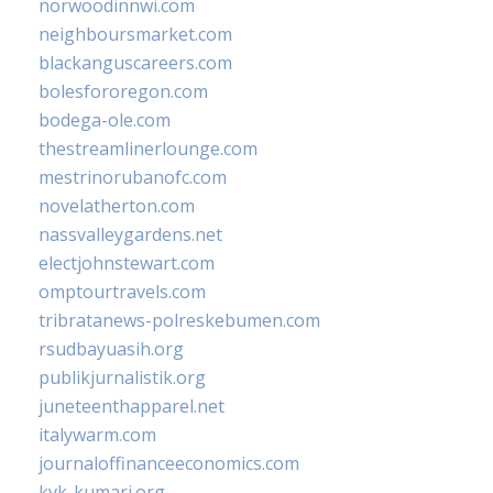
norwoodinnwi.com
neighboursmarket.com
blackanguscareers.com
bolesfororegon.com
bodega-ole.com
thestreamlinerlounge.com
mestrinorubanofc.com
novelatherton.com
nassvalleygardens.net
electjohnstewart.com
omptourtravels.com
tribratanews-polreskebumen.com
rsudbayuasih.org
publikjurnalistik.org
juneteenthapparel.net
italywarm.com
journaloffinanceeconomics.com
kvk-kumari.org