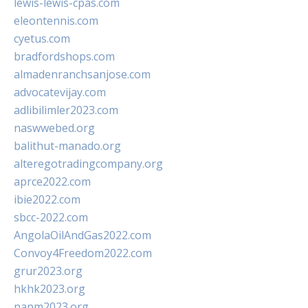
lewis-lewis-cpas.com
eleontennis.com
cyetus.com
bradfordshops.com
almadenranchsanjose.com
advocatevijay.com
adlibilimler2023.com
naswwebed.org
balithut-manado.org
alteregotradingcompany.org
aprce2022.com
ibie2022.com
sbcc-2022.com
AngolaOilAndGas2022.com
Convoy4Freedom2022.com
grur2023.org
hkhk2023.org
napm2023.org