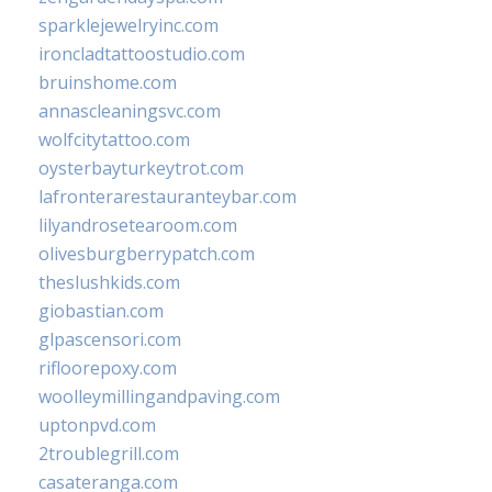
sparklejewelryinc.com
ironcladtattoostudio.com
bruinshome.com
annascleaningsvc.com
wolfcitytattoo.com
oysterbayturkeytrot.com
lafronterarestauranteybar.com
lilyandrosetearoom.com
olivesburgberrypatch.com
theslushkids.com
giobastian.com
glpascensori.com
rifloorepoxy.com
woolleymillingandpaving.com
uptonpvd.com
2troublegrill.com
casateranga.com