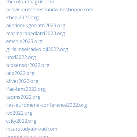
thecolumbiagrill.com
provisionscheeseandwineshoppe.com
khedi2023.org
akademikgeriatri2023.org
marmarapediatri2023.org
emchie2023.org
girisimselradyoloji2022.org
utcd2022.org
biosensor2022.org
ialp2022.org
klivet2022.org
ifac-hms2022.org
taoms2022.org
iias-euromena-conference2022.org
ivd2022.org
csity2022.org
ibsarstudyabroad.com
bennusehgall.com