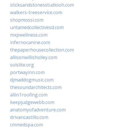
sticksandstonesstudiooh.com
walkers-treeservice.com
shopmossi.com
untamedcollectivesd.com
mxpwellness.com
infernocanine.com
thepaperhousecollection.com
allisonwillisholley.com
solslite.org
portwayinn.com
djmaddogmusic.com
thesoundarchitects.com
allin1roofing.com
keepjudgewebb.com
anatomyofadventure.com
drivancastillo.com
cmmedspa.com