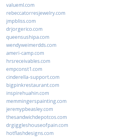
valueml.com
rebeccatorresjewelry.com
jmpbliss.com
drjorgerico.com
queensushipa.com
wendyweimerdds.com
ameri-camp.com
hrsreceivables.com
empconst1.com
cinderella-support.com
bigpinkrestaurant.com
inspirehuahin.com
memmingerspainting.com
jeremypbeasley.com
thesandwichdepotcos.com
drgiggleshouseofpain.com
hotflashdesigns.com