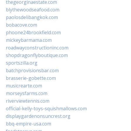
thegeorginaestate.com
blythewoodseafood.com
paolosdelibangkok.com
bobacove.com
phoone24brookfield.com
mickeybarmama.com
roadwayconstructioninc.com
shopdragonflyboutique.com
sportszilla.org
batchprovisionsbar.com
brasserie-gobette.com
musicrearte.com
morseysfarms.com
riverviewtennis.com
official-kelly-toys-squishmallows.com
displaygardenonsuncrest.org
bbq-empire-usa.com