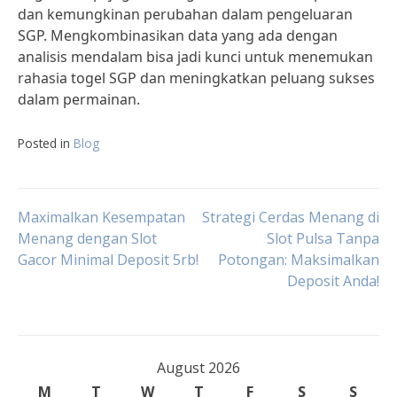
dan kemungkinan perubahan dalam pengeluaran
SGP. Mengkombinasikan data yang ada dengan
analisis mendalam bisa jadi kunci untuk menemukan
rahasia togel SGP dan meningkatkan peluang sukses
dalam permainan.
Posted in
Blog
Post
Maximalkan Kesempatan
Strategi Cerdas Menang di
Menang dengan Slot
Slot Pulsa Tanpa
Gacor Minimal Deposit 5rb!
Potongan: Maksimalkan
navigation
Deposit Anda!
August 2026
M
T
W
T
F
S
S