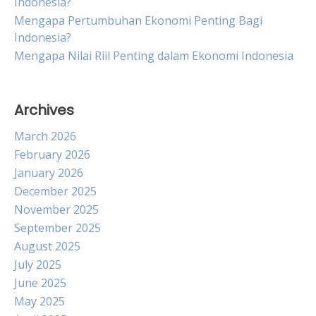
Indonesia?
Mengapa Pertumbuhan Ekonomi Penting Bagi
Indonesia?
Mengapa Nilai Riil Penting dalam Ekonomi Indonesia
Archives
March 2026
February 2026
January 2026
December 2025
November 2025
September 2025
August 2025
July 2025
June 2025
May 2025