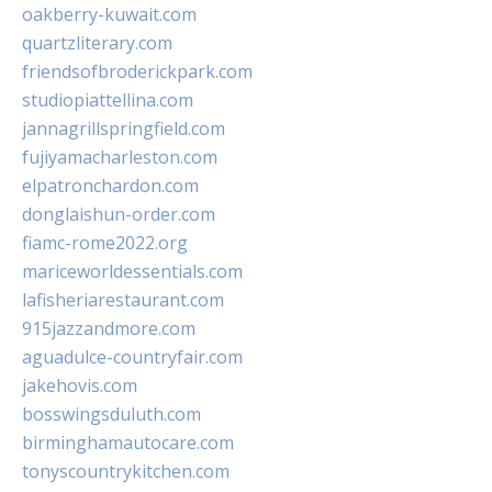
oakberry-kuwait.com
quartzliterary.com
friendsofbroderickpark.com
studiopiattellina.com
jannagrillspringfield.com
fujiyamacharleston.com
elpatronchardon.com
donglaishun-order.com
fiamc-rome2022.org
mariceworldessentials.com
lafisheriarestaurant.com
915jazzandmore.com
aguadulce-countryfair.com
jakehovis.com
bosswingsduluth.com
birminghamautocare.com
tonyscountrykitchen.com