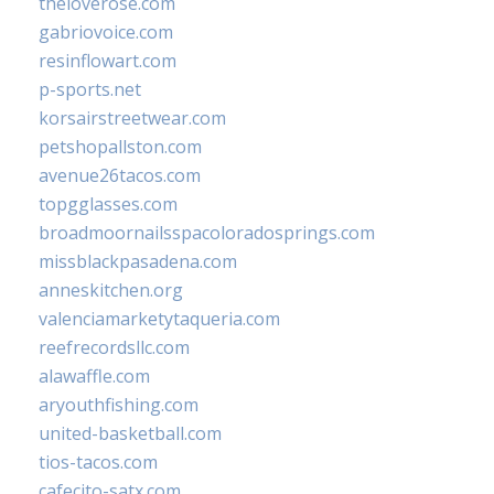
theloverose.com
gabriovoice.com
resinflowart.com
p-sports.net
korsairstreetwear.com
petshopallston.com
avenue26tacos.com
topgglasses.com
broadmoornailsspacoloradosprings.com
missblackpasadena.com
anneskitchen.org
valenciamarketytaqueria.com
reefrecordsllc.com
alawaffle.com
aryouthfishing.com
united-basketball.com
tios-tacos.com
cafecito-satx.com