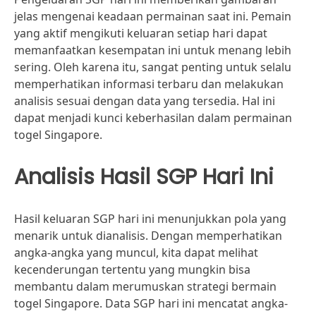
jelas mengenai keadaan permainan saat ini. Pemain
yang aktif mengikuti keluaran setiap hari dapat
memanfaatkan kesempatan ini untuk menang lebih
sering. Oleh karena itu, sangat penting untuk selalu
memperhatikan informasi terbaru dan melakukan
analisis sesuai dengan data yang tersedia. Hal ini
dapat menjadi kunci keberhasilan dalam permainan
togel Singapore.
Analisis Hasil SGP Hari Ini
Hasil keluaran SGP hari ini menunjukkan pola yang
menarik untuk dianalisis. Dengan memperhatikan
angka-angka yang muncul, kita dapat melihat
kecenderungan tertentu yang mungkin bisa
membantu dalam merumuskan strategi bermain
togel Singapore. Data SGP hari ini mencatat angka-