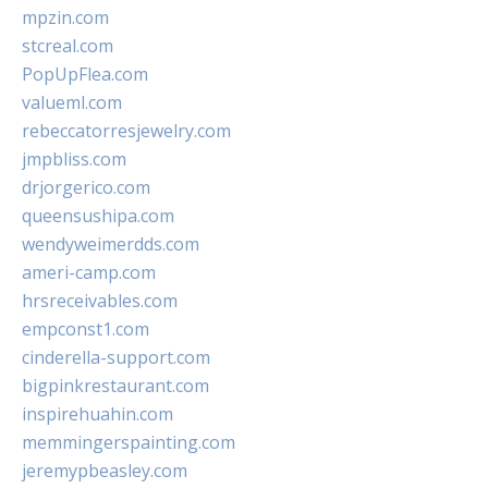
mpzin.com
stcreal.com
PopUpFlea.com
valueml.com
rebeccatorresjewelry.com
jmpbliss.com
drjorgerico.com
queensushipa.com
wendyweimerdds.com
ameri-camp.com
hrsreceivables.com
empconst1.com
cinderella-support.com
bigpinkrestaurant.com
inspirehuahin.com
memmingerspainting.com
jeremypbeasley.com