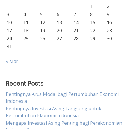
1
2
3
4
5
6
7
8
9
10
11
12
13
14
15
16
17
18
19
20
21
22
23
24
25
26
27
28
29
30
31
« Mar
Recent Posts
Pentingnya Arus Modal bagi Pertumbuhan Ekonomi
Indonesia
Pentingnya Investasi Asing Langsung untuk
Pertumbuhan Ekonomi Indonesia
Mengapa Investasi Asing Penting bagi Perekonomian