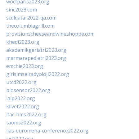
wocfparis2023.org
sinc2023.com
scdlqatar2022-qa.com
thecolumbiagrill.com
provisionscheeseandwineshoppe.com
khedi2023.org
akademikgeriatri2023.org
marmarapediatri2023.org
emchie2023.org
girisimselradyoloji2022.org
utcd2022.org
biosensor2022.org
ialp2022.org
klivet2022.org
ifac-hms2022.org
taoms2022.org
iias-euromena-conference2022.org
ivd2022.org