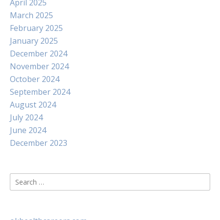
April 2025
March 2025
February 2025
January 2025
December 2024
November 2024
October 2024
September 2024
August 2024
July 2024
June 2024
December 2023
Search
for: