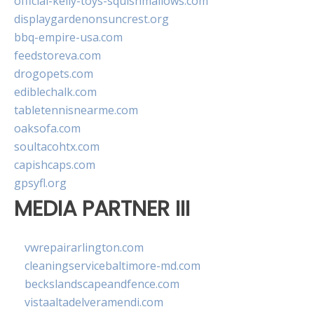
official-kelly-toys-squishmallows.com
displaygardenonsuncrest.org
bbq-empire-usa.com
feedstoreva.com
drogopets.com
ediblechalk.com
tabletennisnearme.com
oaksofa.com
soultacohtx.com
capishcaps.com
gpsyfl.org
MEDIA PARTNER III
vwrepairarlington.com
cleaningservicebaltimore-md.com
beckslandscapeandfence.com
vistaaltadelveramendi.com