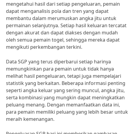
mengetahui hasil dari setiap pengeluaran, pemain
dapat menganalisis pola dan tren yang dapat
membantu dalam merumuskan angka jitu untuk
permainan selanjutnya. Setiap hasil keluaran tercatat
dengan akurat dan dapat diakses dengan mudah
oleh semua pemain togel, sehingga mereka dapat
mengikuti perkembangan terkini.
Data SGP yang terus diperbarui setiap harinya
memungkinkan para pemain untuk tidak hanya
melihat hasil pengeluaran, tetapi juga mempelajari
statistik yang berkaitan. Beberapa informasi penting
seperti angka keluar yang sering muncul, angka jitu,
serta kombinasi yang mungkin dapat meningkatkan
peluang menang. Dengan memanfaatkan data ini,
para pemain memiliki peluang yang lebih besar untuk
meraih kemenangan.
Pengeluaran SGP hari ini memberikan gambaran