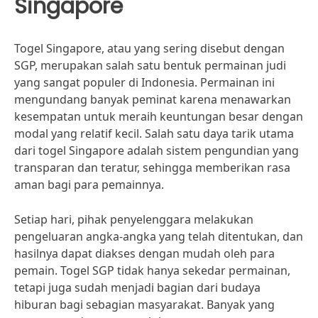
Singapore
Togel Singapore, atau yang sering disebut dengan
SGP, merupakan salah satu bentuk permainan judi
yang sangat populer di Indonesia. Permainan ini
mengundang banyak peminat karena menawarkan
kesempatan untuk meraih keuntungan besar dengan
modal yang relatif kecil. Salah satu daya tarik utama
dari togel Singapore adalah sistem pengundian yang
transparan dan teratur, sehingga memberikan rasa
aman bagi para pemainnya.
Setiap hari, pihak penyelenggara melakukan
pengeluaran angka-angka yang telah ditentukan, dan
hasilnya dapat diakses dengan mudah oleh para
pemain. Togel SGP tidak hanya sekedar permainan,
tetapi juga sudah menjadi bagian dari budaya
hiburan bagi sebagian masyarakat. Banyak yang