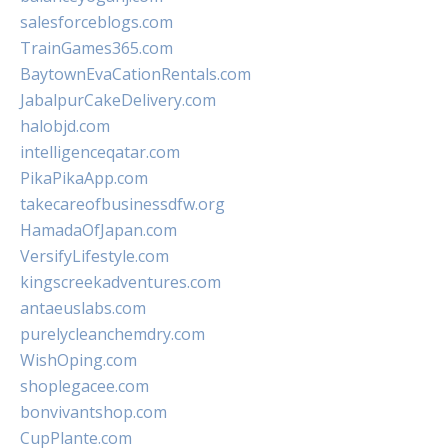
salesforceblogs.com
TrainGames365.com
BaytownEvaCationRentals.com
JabalpurCakeDelivery.com
halobjd.com
intelligenceqatar.com
PikaPikaApp.com
takecareofbusinessdfw.org
HamadaOfJapan.com
VersifyLifestyle.com
kingscreekadventures.com
antaeuslabs.com
purelycleanchemdry.com
WishOping.com
shoplegacee.com
bonvivantshop.com
CupPlante.com