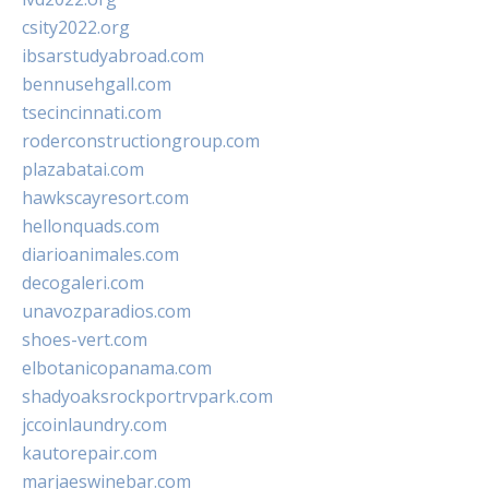
csity2022.org
ibsarstudyabroad.com
bennusehgall.com
tsecincinnati.com
roderconstructiongroup.com
plazabatai.com
hawkscayresort.com
hellonquads.com
diarioanimales.com
decogaleri.com
unavozparadios.com
shoes-vert.com
elbotanicopanama.com
shadyoaksrockportrvpark.com
jccoinlaundry.com
kautorepair.com
marjaeswinebar.com