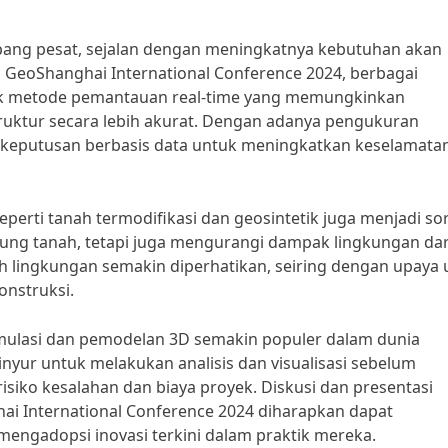
bang pesat, sejalan dengan meningkatnya kebutuhan akan
 Di GeoShanghai International Conference 2024, berbagai
suk metode pemantauan real-time yang memungkinkan
ruktur secara lebih akurat. Dengan adanya pengukuran
l keputusan berbasis data untuk meningkatkan keselamata
seperti tanah termodifikasi dan geosintetik juga menjadi so
kung tanah, tetapi juga mengurangi dampak lingkungan dar
h lingkungan semakin diperhatikan, seiring dengan upaya 
onstruksi.
imulasi dan pemodelan 3D semakin populer dalam dunia
nyur untuk melakukan analisis dan visualisasi sebelum
iko kesalahan dan biaya proyek. Diskusi dan presentasi
hai International Conference 2024 diharapkan dapat
mengadopsi inovasi terkini dalam praktik mereka.