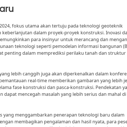
aru
024, fokus utama akan tertuju pada teknologi geoteknik
n keberlanjutan dalam proyek-proyek konstruksi. Inovasi d
memungkinkan para insinyur untuk merancang dan mengana
gunaan teknologi seperti pemodelan informasi bangunan (
at penting dalam memprediksi perilaku tanah dan struktur 
yang lebih canggih juga akan diperkenalkan dalam konfere
m pemantauan real-time memberikan gambaran yang lebih je
 selama fase konstruksi dan pasca-konstruksi. Pendekatan y
an dapat mencegah masalah yang lebih serius dan mahal di
asus yang menggambarkan penerapan teknologi baru dalam
 Dengan membagikan pengalaman dan hasil nyata, para pes