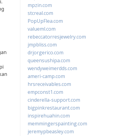
.
mpzin.com
ng
stcreal.com
PopUpFlea.com
valueml.com
rebeccatorresjewelry.com
jmpbliss.com
gan
drjorgerico.com
queensushipa.com
pi
wendyweimerdds.com
kan
ameri-camp.com
hrsreceivables.com
empconst1.com
cinderella-support.com
bigpinkrestaurant.com
inspirehuahin.com
memmingerspainting.com
jeremypbeasley.com