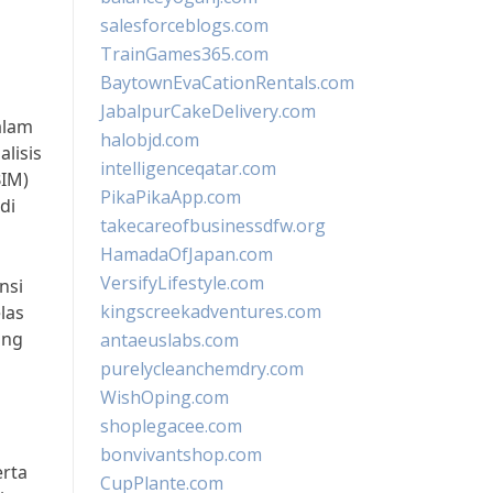
salesforceblogs.com
TrainGames365.com
BaytownEvaCationRentals.com
JabalpurCakeDelivery.com
alam
halobjd.com
lisis
intelligenceqatar.com
BIM)
PikaPikaApp.com
di
takecareofbusinessdfw.org
HamadaOfJapan.com
VersifyLifestyle.com
nsi
kingscreekadventures.com
las
ang
antaeuslabs.com
purelycleanchemdry.com
WishOping.com
shoplegacee.com
bonvivantshop.com
erta
CupPlante.com