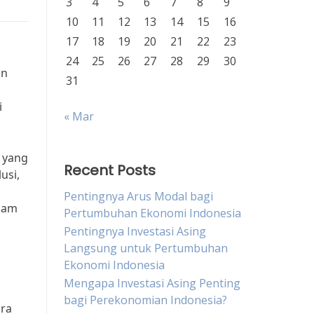
3
4
5
6
7
8
9
10
11
12
13
14
15
16
17
18
19
20
21
22
23
24
25
26
27
28
29
30
an
31
i
« Mar
 yang
Recent Posts
usi,
Pentingnya Arus Modal bagi
lam
Pertumbuhan Ekonomi Indonesia
Pentingnya Investasi Asing
Langsung untuk Pertumbuhan
Ekonomi Indonesia
Mengapa Investasi Asing Penting
bagi Perekonomian Indonesia?
ra