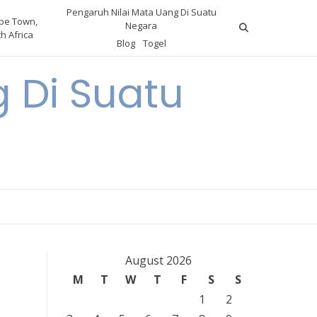
Pengaruh Nilai Mata Uang Di Suatu
pe Town,
Negara
h Africa
Blog
Togel
 Di Suatu
August 2026
M
T
W
T
F
S
S
1
2