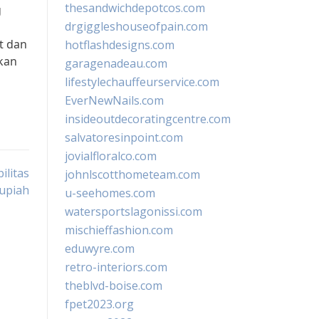
thesandwichdepotcos.com
g
drgiggleshouseofpain.com
t dan
hotflashdesigns.com
kan
garagenadeau.com
lifestylechauffeurservice.com
EverNewNails.com
insideoutdecoratingcentre.com
salvatoresinpoint.com
jovialfloralco.com
litas
johnlscotthometeam.com
upiah
u-seehomes.com
watersportslagonissi.com
mischieffashion.com
eduwyre.com
retro-interiors.com
theblvd-boise.com
fpet2023.org