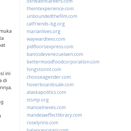
okhealthcareers.com
theintexperience.com
unboundedthefilm.com
catfriends-bg.org
emuka
marianlives.org
ta
waywardtees.com
pat
pidfloorsexpress.com
bancodevenezuelaen.com
bettermoodfoodcorporation.com
hingstonnt.com
i ini
chooseagender.com
 di
hoverboardssale.com
innya.
alaskapolitics.com
stsmp.org
ng
manoelneves.com
mandelaeffectlibrary.com
n
roselynns.com
balanceyoganj.com