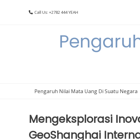
Skip
to
Call Us: +2782 444 YEAH
content
Pengaruh
Pengaruh Nilai Mata Uang Di Suatu Negara
Mengeksplorasi Inova
GeoShanghai Interna