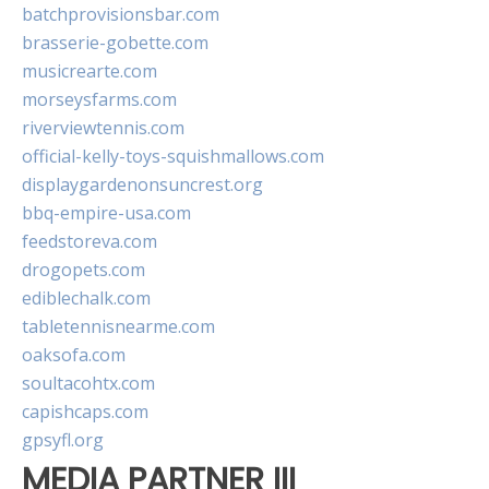
batchprovisionsbar.com
brasserie-gobette.com
musicrearte.com
morseysfarms.com
riverviewtennis.com
official-kelly-toys-squishmallows.com
displaygardenonsuncrest.org
bbq-empire-usa.com
feedstoreva.com
drogopets.com
ediblechalk.com
tabletennisnearme.com
oaksofa.com
soultacohtx.com
capishcaps.com
gpsyfl.org
MEDIA PARTNER III