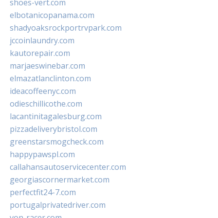
shoes-vert.com
elbotanicopanama.com
shadyoaksrockportrvpark.com
jccoinlaundry.com
kautorepair.com
marjaeswinebar.com
elmazatlanclinton.com
ideacoffeenyc.com
odieschillicothe.com
lacantinitagalesburg.com
pizzadeliverybristol.com
greenstarsmogcheck.com
happypawspl.com
callahansautoservicecenter.com
georgiascornermarket.com
perfectfit24-7.com
portugalprivatedriver.com
von-racer.com