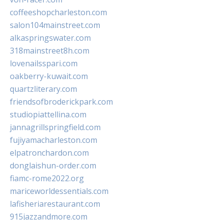
coffeeshopcharleston.com
salon104mainstreet.com
alkaspringswater.com
318mainstreet8h.com
lovenailsspari.com
oakberry-kuwait.com
quartzliterary.com
friendsofbroderickpark.com
studiopiattellina.com
jannagrillspringfield.com
fujiyamacharleston.com
elpatronchardon.com
donglaishun-order.com
fiamc-rome2022.org
mariceworldessentials.com
lafisheriarestaurant.com
915jazzandmore.com