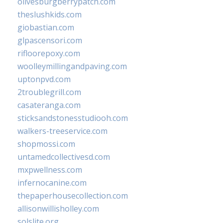
olivesburgberrypatch.com
theslushkids.com
giobastian.com
glpascensori.com
rifloorepoxy.com
woolleymillingandpaving.com
uptonpvd.com
2troublegrill.com
casateranga.com
sticksandstonesstudiooh.com
walkers-treeservice.com
shopmossi.com
untamedcollectivesd.com
mxpwellness.com
infernocanine.com
thepaperhousecollection.com
allisonwillisholley.com
solslite.org