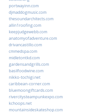
portwayinn.com
djmaddogmusic.com
thesoundarchitects.com
allin1roofing.com
keepjudgewebb.com
anatomyofadventure.com
drivancastillo.com
cmmedspa.com
midletontkd.com
gardensandgrills.com
basilfoodwine.com
nikko-tochigi.net
caribbean-corner.com
bluemoongiftcards.com
rivercitysteampunkexpo.com
kchoops.net
mountainsideskateshop.com