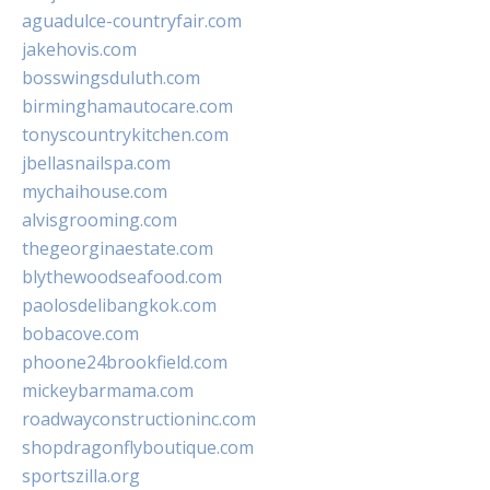
aguadulce-countryfair.com
jakehovis.com
bosswingsduluth.com
birminghamautocare.com
tonyscountrykitchen.com
jbellasnailspa.com
mychaihouse.com
alvisgrooming.com
thegeorginaestate.com
blythewoodseafood.com
paolosdelibangkok.com
bobacove.com
phoone24brookfield.com
mickeybarmama.com
roadwayconstructioninc.com
shopdragonflyboutique.com
sportszilla.org