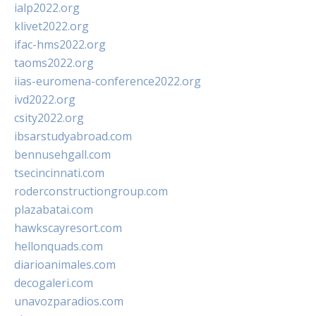
ialp2022.org
klivet2022.org
ifac-hms2022.org
taoms2022.org
iias-euromena-conference2022.org
ivd2022.org
csity2022.org
ibsarstudyabroad.com
bennusehgall.com
tsecincinnati.com
roderconstructiongroup.com
plazabatai.com
hawkscayresort.com
hellonquads.com
diarioanimales.com
decogaleri.com
unavozparadios.com