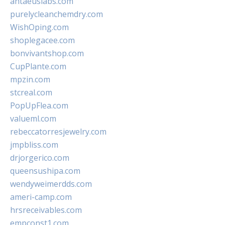
antaeuslabs.com
purelycleanchemdry.com
WishOping.com
shoplegacee.com
bonvivantshop.com
CupPlante.com
mpzin.com
stcreal.com
PopUpFlea.com
valueml.com
rebeccatorresjewelry.com
jmpbliss.com
drjorgerico.com
queensushipa.com
wendyweimerdds.com
ameri-camp.com
hrsreceivables.com
empconst1.com