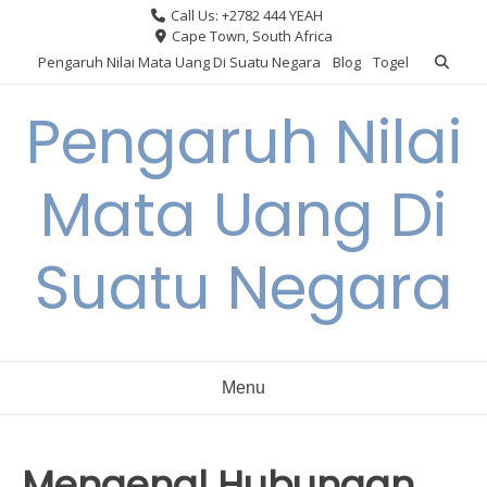
Skip
Call Us: +2782 444 YEAH
to
Cape Town, South Africa
content
Pengaruh Nilai Mata Uang Di Suatu Negara
Blog
Togel
Pengaruh Nilai
Mata Uang Di
Suatu Negara
Menu
Mengenal Hubungan