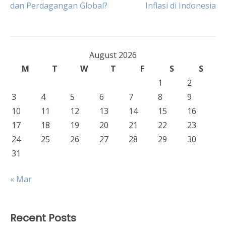
dan Perdagangan Global?
Inflasi di Indonesia
navigation
August 2026
M
T
W
T
F
S
S
1
2
3
4
5
6
7
8
9
10
11
12
13
14
15
16
17
18
19
20
21
22
23
24
25
26
27
28
29
30
31
« Mar
Recent Posts