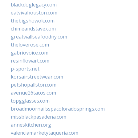
blackdoglegacy.com
eatvivahouston.com
thebigshowok.com
chimeandstave.com
greatwallseafoodny.com
theloverose.com
gabriovoice.com
resinflowart.com
p-sports.net
korsairstreetwear.com
petshopallston.com
avenue26tacos.com
topgglasses.com
broadmoornailsspacoloradosprings.com
missblackpasadena.com
anneskitchen.org
valenciamarketytaqueria.com