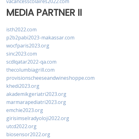
vacancesscolaires2022.com
MEDIA PARTNER II
isth2022.com
p2b2pabi2023-makassar.com
wocfparis2023.org
sinc2023.com
scdlqatar2022-qa.com
thecolumbiagrill.com
provisionscheeseandwineshoppe.com
khedi2023.org
akademikgeriatri2023.org
marmarapediatri2023.org
emchie2023.org
girisimselradyoloji2022.org
utcd2022.org
biosensor2022.org