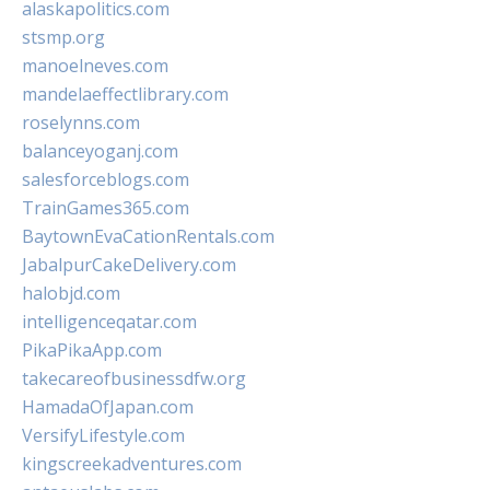
alaskapolitics.com
stsmp.org
manoelneves.com
mandelaeffectlibrary.com
roselynns.com
balanceyoganj.com
salesforceblogs.com
TrainGames365.com
BaytownEvaCationRentals.com
JabalpurCakeDelivery.com
halobjd.com
intelligenceqatar.com
PikaPikaApp.com
takecareofbusinessdfw.org
HamadaOfJapan.com
VersifyLifestyle.com
kingscreekadventures.com