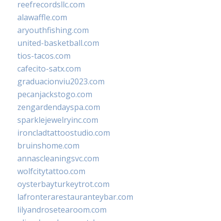
reefrecordsllc.com
alawaffle.com
aryouthfishing.com
united-basketball.com
tios-tacos.com
cafecito-satx.com
graduacionviu2023.com
pecanjackstogo.com
zengardendayspa.com
sparklejewelryinc.com
ironcladtattoostudio.com
bruinshome.com
annascleaningsvc.com
wolfcitytattoo.com
oysterbayturkeytrot.com
lafronterarestauranteybar.com
lilyandrosetearoom.com