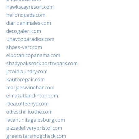
hawkscayresort.com
hellonquads.com
diarioanimales.com
decogaleri.com
unavozparadios.com
shoes-vert.com
elbotanicopanama.com
shadyoaksrockportrvpark.com
jccoinlaundry.com
kautorepair.com
marjaeswinebar.com
elmazatlanclinton.com
ideacoffeenyc.com
odieschillicothe.com
lacantinitagalesburg.com
pizzadeliverybristol.com
greenstarsmogcheck.com