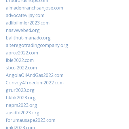
bradfordshops.com
almadenranchsanjose.com
advocatevijay.com
adlibilimler2023.com
naswwebed.org
balithut-manado.org
alteregotradingcompany.org
aprce2022.com
ibie2022.com
sbcc-2022.com
AngolaOilAndGas2022.com
Convoy4Freedom2022.com
grur2023.org
hkhk2023.org
napm2023.org
apsdfd2023.org
forumausape2023.com
imkl2023.com