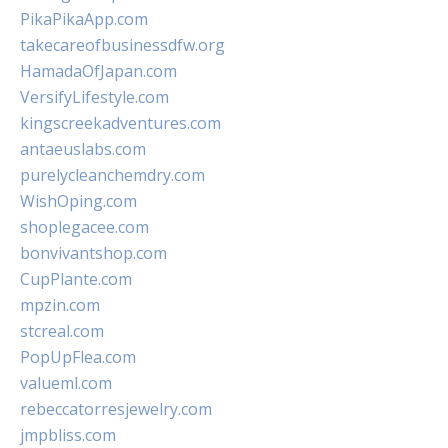
PikaPikaApp.com
takecareofbusinessdfw.org
HamadaOfJapan.com
VersifyLifestyle.com
kingscreekadventures.com
antaeuslabs.com
purelycleanchemdry.com
WishOping.com
shoplegacee.com
bonvivantshop.com
CupPlante.com
mpzin.com
stcreal.com
PopUpFlea.com
valueml.com
rebeccatorresjewelry.com
jmpbliss.com