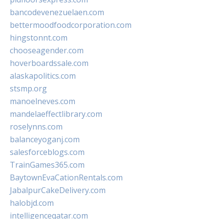
bancodevenezuelaen.com
bettermoodfoodcorporation.com
hingstonnt.com
chooseagender.com
hoverboardssale.com
alaskapolitics.com
stsmp.org
manoelneves.com
mandelaeffectlibrary.com
roselynns.com
balanceyoganj.com
salesforceblogs.com
TrainGames365.com
BaytownEvaCationRentals.com
JabalpurCakeDelivery.com
halobjd.com
intelligenceqatar.com