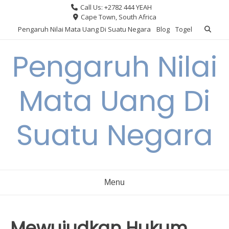
Skip
Call Us: +2782 444 YEAH
to
Cape Town, South Africa
content
Pengaruh Nilai Mata Uang Di Suatu Negara
Blog
Togel
Pengaruh Nilai
Mata Uang Di
Suatu Negara
Menu
Mewujudkan Hukum