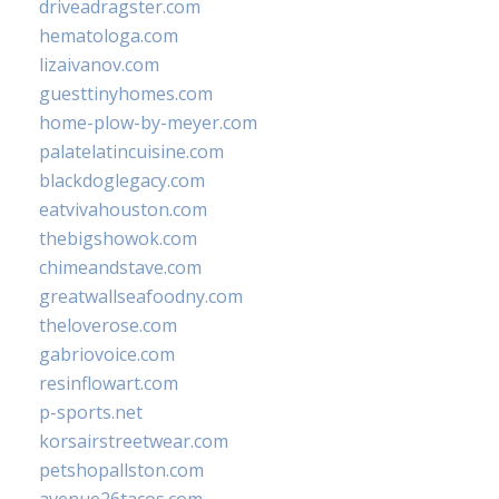
driveadragster.com
hematologa.com
lizaivanov.com
guesttinyhomes.com
home-plow-by-meyer.com
palatelatincuisine.com
blackdoglegacy.com
eatvivahouston.com
thebigshowok.com
chimeandstave.com
greatwallseafoodny.com
theloverose.com
gabriovoice.com
resinflowart.com
p-sports.net
korsairstreetwear.com
petshopallston.com
avenue26tacos.com