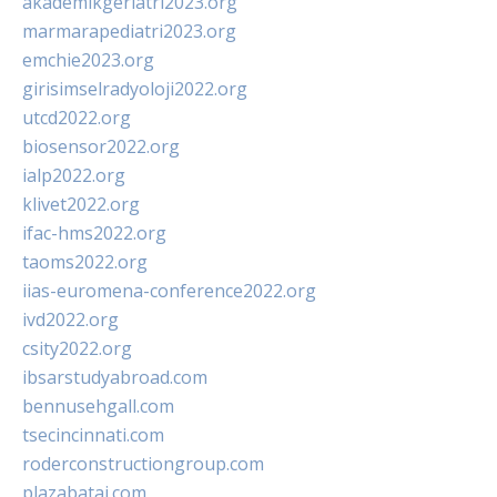
akademikgeriatri2023.org
marmarapediatri2023.org
emchie2023.org
girisimselradyoloji2022.org
utcd2022.org
biosensor2022.org
ialp2022.org
klivet2022.org
ifac-hms2022.org
taoms2022.org
iias-euromena-conference2022.org
ivd2022.org
csity2022.org
ibsarstudyabroad.com
bennusehgall.com
tsecincinnati.com
roderconstructiongroup.com
plazabatai.com