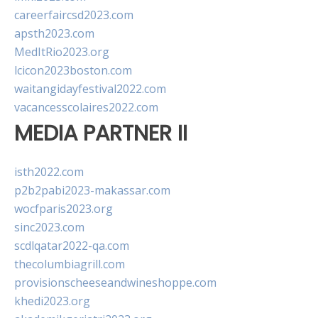
careerfaircsd2023.com
apsth2023.com
MedItRio2023.org
lcicon2023boston.com
waitangidayfestival2022.com
vacancesscolaires2022.com
MEDIA PARTNER II
isth2022.com
p2b2pabi2023-makassar.com
wocfparis2023.org
sinc2023.com
scdlqatar2022-qa.com
thecolumbiagrill.com
provisionscheeseandwineshoppe.com
khedi2023.org