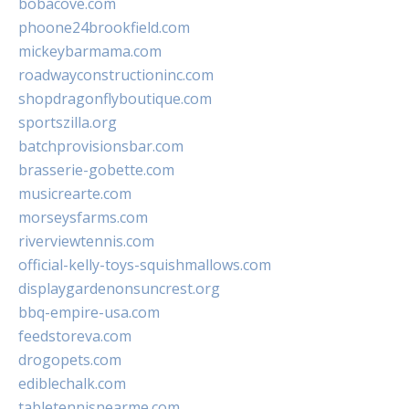
bobacove.com
phoone24brookfield.com
mickeybarmama.com
roadwayconstructioninc.com
shopdragonflyboutique.com
sportszilla.org
batchprovisionsbar.com
brasserie-gobette.com
musicrearte.com
morseysfarms.com
riverviewtennis.com
official-kelly-toys-squishmallows.com
displaygardenonsuncrest.org
bbq-empire-usa.com
feedstoreva.com
drogopets.com
ediblechalk.com
tabletennisnearme.com