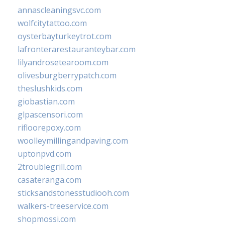
annascleaningsvc.com
wolfcitytattoo.com
oysterbayturkeytrot.com
lafronterarestauranteybar.com
lilyandrosetearoom.com
olivesburgberrypatch.com
theslushkids.com
giobastian.com
glpascensori.com
rifloorepoxy.com
woolleymillingandpaving.com
uptonpvd.com
2troublegrill.com
casateranga.com
sticksandstonesstudiooh.com
walkers-treeservice.com
shopmossi.com