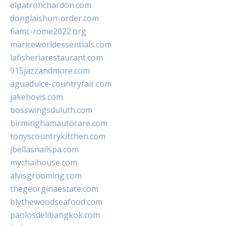
elpatronchardon.com
donglaishun-order.com
fiamc-rome2022.org
mariceworldessentials.com
lafisheriarestaurant.com
915jazzandmore.com
aguadulce-countryfair.com
jakehovis.com
bosswingsduluth.com
birminghamautocare.com
tonyscountrykitchen.com
jbellasnailspa.com
mychaihouse.com
alvisgrooming.com
thegeorginaestate.com
blythewoodseafood.com
paolosdelibangkok.com