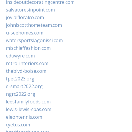
insideoutdecoratingcentre.com
salvatoresinpoint.com
jovialfloralco.com
johnlscotthometeam.com
u-seehomes.com
watersportslagonissi.com
mischieffashion.com
eduwyre.com
retro-interiors.com
theblvd-boise.com
fpet2023.org
e-smart2022.org
ngrc2022.org
leesfamilyfoods.com
lewis-lewis-cpas.com
eleontennis.com
cyetus.com