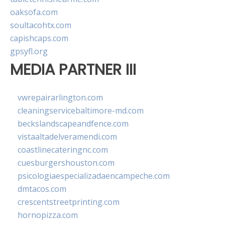
oaksofa.com
soultacohtx.com
capishcaps.com
gpsyfl.org
MEDIA PARTNER III
vwrepairarlington.com
cleaningservicebaltimore-md.com
beckslandscapeandfence.com
vistaaltadelveramendi.com
coastlinecateringnc.com
cuesburgershouston.com
psicologiaespecializadaencampeche.com
dmtacos.com
crescentstreetprinting.com
hornopizza.com