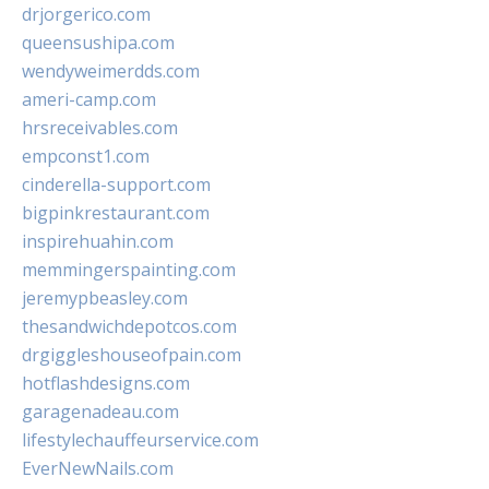
drjorgerico.com
queensushipa.com
wendyweimerdds.com
ameri-camp.com
hrsreceivables.com
empconst1.com
cinderella-support.com
bigpinkrestaurant.com
inspirehuahin.com
memmingerspainting.com
jeremypbeasley.com
thesandwichdepotcos.com
drgiggleshouseofpain.com
hotflashdesigns.com
garagenadeau.com
lifestylechauffeurservice.com
EverNewNails.com