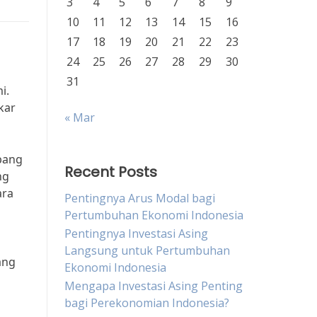
3
4
5
6
7
8
9
10
11
12
13
14
15
16
17
18
19
20
21
22
23
24
25
26
27
28
29
30
31
i.
kar
« Mar
mbang
Recent Posts
ng
ara
Pentingnya Arus Modal bagi
Pertumbuhan Ekonomi Indonesia
Pentingnya Investasi Asing
Langsung untuk Pertumbuhan
ang
Ekonomi Indonesia
Mengapa Investasi Asing Penting
bagi Perekonomian Indonesia?