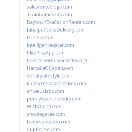
salesforceblogs.com
TrainGames365.com
BaytownEvaCationRentals.com
JabalpurCakeDelivery.com
halobjd.com
intelligenceqatar.com
PikaPikaApp.com
takecareofbusinessdfw.org
HamadaOfJapan.com
VersifyLifestyle.com
kingscreekadventures.com
antaeuslabs.com
purelycleanchemdry.com
WishOping.com
shoplegacee.com
bonvivantshop.com
CupPlante.com