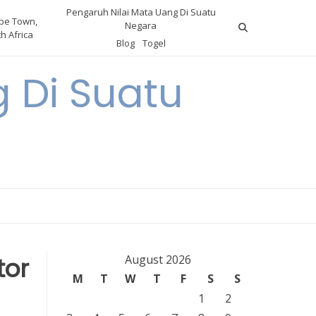
Pengaruh Nilai Mata Uang Di Suatu
pe Town,
Negara
h Africa
Blog
Togel
 Di Suatu
tor
August 2026
M
T
W
T
F
S
S
1
2