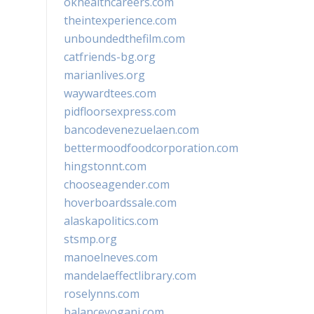
okhealthcareers.com
theintexperience.com
unboundedthefilm.com
catfriends-bg.org
marianlives.org
waywardtees.com
pidfloorsexpress.com
bancodevenezuelaen.com
bettermoodfoodcorporation.com
hingstonnt.com
chooseagender.com
hoverboardssale.com
alaskapolitics.com
stsmp.org
manoelneves.com
mandelaeffectlibrary.com
roselynns.com
balanceyoganj.com