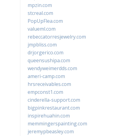
mpzin.com
stcreal.com
PopUpFlea.com
valueml.com
rebeccatorresjewelry.com
jmpbliss.com
drjorgerico.com
queensushipa.com
wendyweimerdds.com
ameri-camp.com
hrsreceivables.com
empconst1.com
cinderella-support.com
bigpinkrestaurant.com
inspirehuahin.com
memmingerspainting.com
jeremypbeasley.com