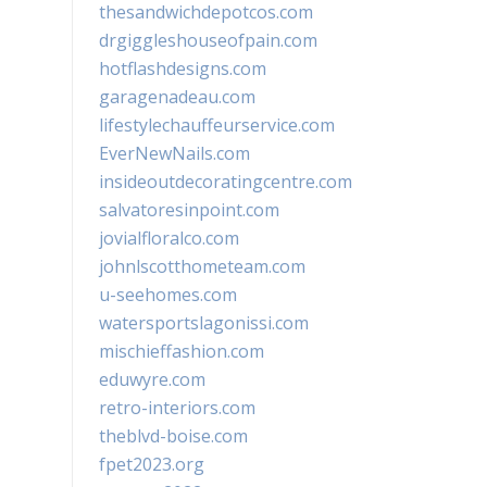
thesandwichdepotcos.com
drgiggleshouseofpain.com
hotflashdesigns.com
garagenadeau.com
lifestylechauffeurservice.com
EverNewNails.com
insideoutdecoratingcentre.com
salvatoresinpoint.com
jovialfloralco.com
johnlscotthometeam.com
u-seehomes.com
watersportslagonissi.com
mischieffashion.com
eduwyre.com
retro-interiors.com
theblvd-boise.com
fpet2023.org