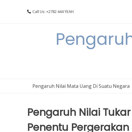
Skip
to
Call Us: +2782 444 YEAH
content
Pengaruh
Pengaruh Nilai Mata Uang Di Suatu Negara
Pengaruh Nilai Tuka
Penentu Pergerakan N