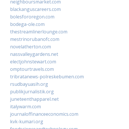
neighboursmarket.com
blackanguscareers.com
bolesfororegon.com
bodega-ole.com
thestreamlinerlounge.com
mestrinorubanofc.com
novelatherton.com
nassvalleygardens.net
electjohnstewart.com
omptourtravels.com
tribratanews-polreskebumen.com
rsudbayuasih.org
publikjurnalistik.org
juneteenthapparel.net
italywarm.com
journaloffinanceeconomics.com
kvk-kumari.org
foodscienceandtechnology.com