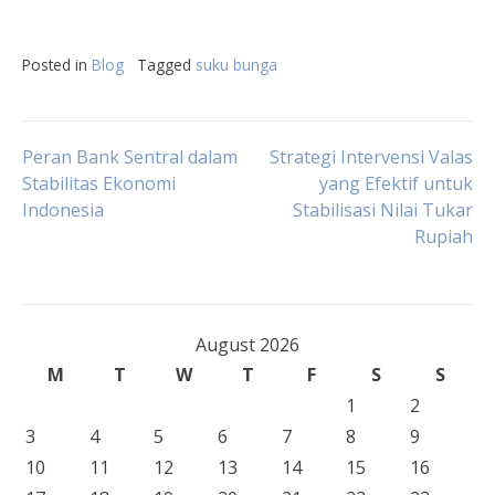
Posted in
Blog
Tagged
suku bunga
Post
Peran Bank Sentral dalam
Strategi Intervensi Valas
Stabilitas Ekonomi
yang Efektif untuk
Indonesia
Stabilisasi Nilai Tukar
navigation
Rupiah
August 2026
M
T
W
T
F
S
S
1
2
3
4
5
6
7
8
9
10
11
12
13
14
15
16