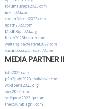
forumausape2023.com
imkl2023.com
careerfaircsd2023.com
apsth2023.com
MedItRio2023.org
lcicon2023boston.com
waitangidayfestival2022.com
vacancesscolaires2022.com
MEDIA PARTNER II
isth2022.com
p2b2pabi2023-makassar.com
wocfparis2023.org
sinc2023.com
scdlqatar2022-qa.com
thecolumbiagrill.com