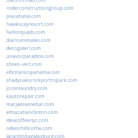
tsecincinnati.com
roderconstructiongroup.com
plazabatai.com
hawkscayresort.com
hellonquads.com
diarioanimales.com
decogaleri.com
unavozparadios.com
shoes-vert.com
elbotanicopanama.com
shadyoaksrockportrvpark.com
jccoinlaundry.com
kautorepair.com
marjaeswinebar.com
elmazatlanclinton.com
ideacoffeenyc.com
odieschillicothe.com
lacantinitagalesburg.com