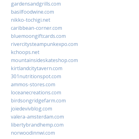
gardensandgrills.com
basilfoodwine.com
nikko-tochigi.net
caribbean-corner.com
bluemoongiftcards.com
rivercitysteampunkexpo.com
kchoops.net
mountainsideskateshop.com
kirtlandcitytavern.com
301nutritionspot.com
ammos-stores.com
loceanecreations.com
birdsongridgefarm.com
joiedevivblog.com
valera-amsterdam.com
libertybrandhemp.com
norwoodinnwi.com