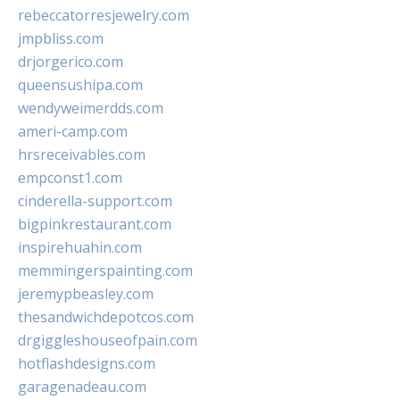
rebeccatorresjewelry.com
jmpbliss.com
drjorgerico.com
queensushipa.com
wendyweimerdds.com
ameri-camp.com
hrsreceivables.com
empconst1.com
cinderella-support.com
bigpinkrestaurant.com
inspirehuahin.com
memmingerspainting.com
jeremypbeasley.com
thesandwichdepotcos.com
drgiggleshouseofpain.com
hotflashdesigns.com
garagenadeau.com