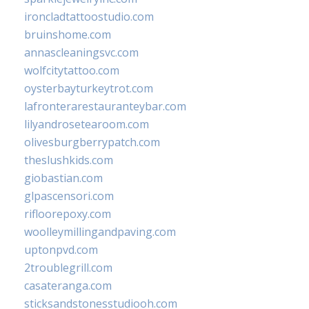
ironcladtattoostudio.com
bruinshome.com
annascleaningsvc.com
wolfcitytattoo.com
oysterbayturkeytrot.com
lafronterarestauranteybar.com
lilyandrosetearoom.com
olivesburgberrypatch.com
theslushkids.com
giobastian.com
glpascensori.com
rifloorepoxy.com
woolleymillingandpaving.com
uptonpvd.com
2troublegrill.com
casateranga.com
sticksandstonesstudiooh.com