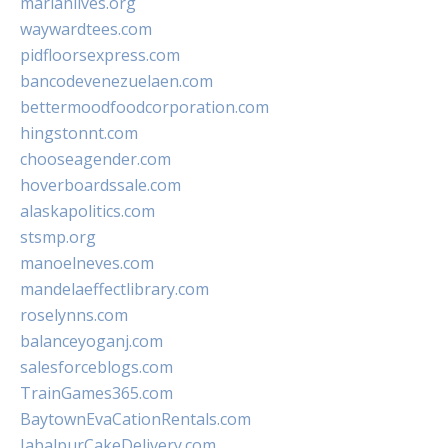
marianlives.org
waywardtees.com
pidfloorsexpress.com
bancodevenezuelaen.com
bettermoodfoodcorporation.com
hingstonnt.com
chooseagender.com
hoverboardssale.com
alaskapolitics.com
stsmp.org
manoelneves.com
mandelaeffectlibrary.com
roselynns.com
balanceyoganj.com
salesforceblogs.com
TrainGames365.com
BaytownEvaCationRentals.com
JabalpurCakeDelivery.com