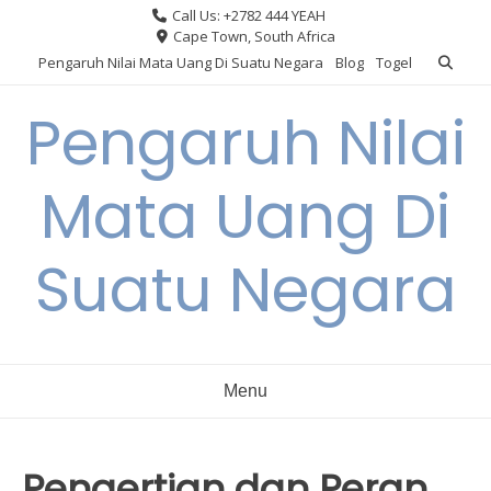
Skip
Call Us: +2782 444 YEAH
to
Cape Town, South Africa
content
Pengaruh Nilai Mata Uang Di Suatu Negara
Blog
Togel
Pengaruh Nilai
Mata Uang Di
Suatu Negara
Menu
Pengertian dan Peran