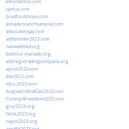
eleontennis.com
cyetus.com
bradfordshops.com
almadenranchsanjose.com
advocatevijay.com
adlibilimler2023.com
naswwebed.org
balithut-manado.org
alteregotradingcompany.org
aprce2022.com
ibie2022.com
sbcc-2022.com
AngolaOilAndGas2022.com
Convoy4Freedom2022.com
grur2023.org
hkhk2023.org
napm2023.org
apsdfd2023.org