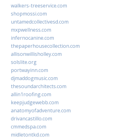
walkers-treeservice.com
shopmossi.com
untamedcollectivesd.com
mxpwellness.com
infernocanine.com
thepaperhousecollection.com
allisonwillisholley.com
solslite.org
portwayinn.com
djmaddogmusic.com
thesoundarchitects.com
allin1roofing.com
keepjudgewebb.com
anatomyofadventure.com
drivancastillo.com
cmmedspa.com
midletontkd.com