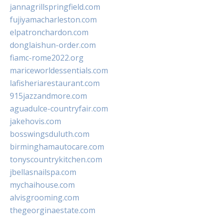
jannagrillspringfield.com
fujiyamacharleston.com
elpatronchardon.com
donglaishun-order.com
fiamc-rome2022.org
mariceworldessentials.com
lafisheriarestaurant.com
915jazzandmore.com
aguadulce-countryfair.com
jakehovis.com
bosswingsduluth.com
birminghamautocare.com
tonyscountrykitchen.com
jbellasnailspa.com
mychaihouse.com
alvisgrooming.com
thegeorginaestate.com