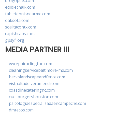
drogopets.com
ediblechalk.com
tabletennisnearme.com
oaksofa.com
soultacohtx.com
capishcaps.com
gpsyfl.org
MEDIA PARTNER III
vwrepairarlington.com
cleaningservicebaltimore-md.com
beckslandscapeandfence.com
vistaaltadelveramendi.com
coastlinecateringnc.com
cuesburgershouston.com
psicologiaespecializadaencampeche.com
dmtacos.com