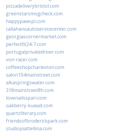
pizzadeliverybristol.com
greenstarsmogcheck.com
happypawspl.com
callahansautoservicecenter.com
georgiascornermarket.com
perfectfit24-7.com
portugalprivatedriver.com
von-racer.com
coffeeshopcharleston.com
salon104mainstreet.com
alkaspringswater.com
318mainstreet8h.com
lovenailsspari.com
oakberry-kuwait.com
quartzliterary.com
friendsofbroderickpark.com
studiopiattellina.com