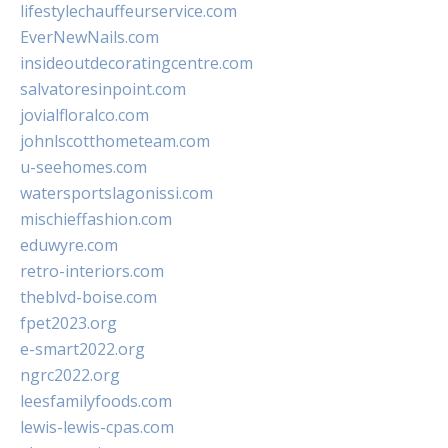
lifestylechauffeurservice.com
EverNewNails.com
insideoutdecoratingcentre.com
salvatoresinpoint.com
jovialfloralco.com
johnlscotthometeam.com
u-seehomes.com
watersportslagonissi.com
mischieffashion.com
eduwyre.com
retro-interiors.com
theblvd-boise.com
fpet2023.org
e-smart2022.org
ngrc2022.org
leesfamilyfoods.com
lewis-lewis-cpas.com