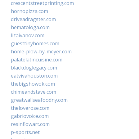
crescentstreetprinting.com
hornopizza.com
driveadragster.com
hematologa.com
lizaivanov.com
guesttinyhomes.com
home-plow-by-meyer.com
palatelatincuisine.com
blackdoglegacy.com
eatvivahouston.com
thebigshowok.com
chimeandstave.com
greatwallseafoodny.com
theloverose.com
gabriovoice.com
resinflowart.com
p-sports.net