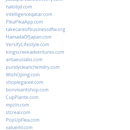
halobjd.com
intelligenceqatar.com
PikaPikaApp.com
takecareofbusinessdfw.org
HamadaOfJapan.com
VersifyLifestyle.com
kingscreekadventures.com
antaeuslabs.com
purelycleanchemdry.com
WishOping.com
shoplegacee.com
bonvivantshop.com
CupPlante.com
mpzin.com
stcreal.com
PopUpFlea.com
valueml.com