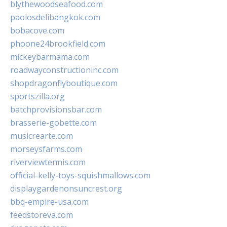
blythewoodseafood.com
paolosdelibangkok.com
bobacove.com
phoone24brookfield.com
mickeybarmama.com
roadwayconstructioninc.com
shopdragonflyboutique.com
sportszilla.org
batchprovisionsbar.com
brasserie-gobette.com
musicrearte.com
morseysfarms.com
riverviewtennis.com
official-kelly-toys-squishmallows.com
displaygardenonsuncrest.org
bbq-empire-usa.com
feedstoreva.com