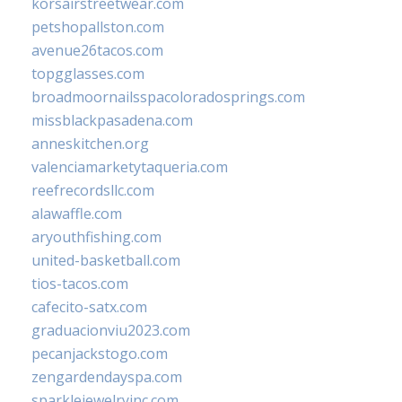
korsairstreetwear.com
petshopallston.com
avenue26tacos.com
topgglasses.com
broadmoornailsspacoloradosprings.com
missblackpasadena.com
anneskitchen.org
valenciamarketytaqueria.com
reefrecordsllc.com
alawaffle.com
aryouthfishing.com
united-basketball.com
tios-tacos.com
cafecito-satx.com
graduacionviu2023.com
pecanjackstogo.com
zengardendayspa.com
sparklejewelryinc.com