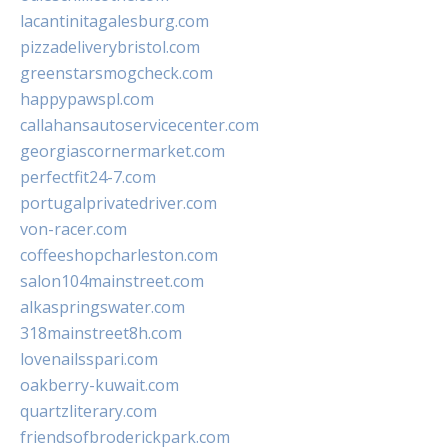
lacantinitagalesburg.com
pizzadeliverybristol.com
greenstarsmogcheck.com
happypawspl.com
callahansautoservicecenter.com
georgiascornermarket.com
perfectfit24-7.com
portugalprivatedriver.com
von-racer.com
coffeeshopcharleston.com
salon104mainstreet.com
alkaspringswater.com
318mainstreet8h.com
lovenailsspari.com
oakberry-kuwait.com
quartzliterary.com
friendsofbroderickpark.com