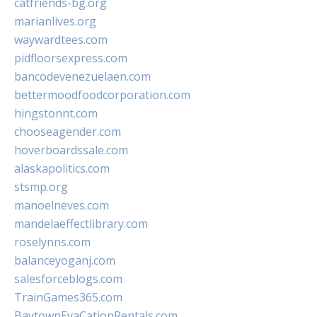
catfriends-bg.org
marianlives.org
waywardtees.com
pidfloorsexpress.com
bancodevenezuelaen.com
bettermoodfoodcorporation.com
hingstonnt.com
chooseagender.com
hoverboardssale.com
alaskapolitics.com
stsmp.org
manoelneves.com
mandelaeffectlibrary.com
roselynns.com
balanceyoganj.com
salesforceblogs.com
TrainGames365.com
BaytownEvaCationRentals.com