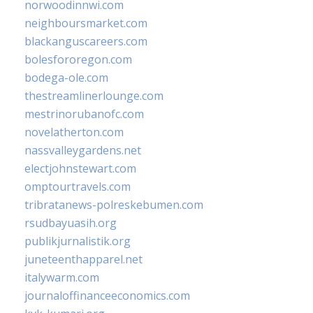
norwoodinnwi.com
neighboursmarket.com
blackanguscareers.com
bolesfororegon.com
bodega-ole.com
thestreamlinerlounge.com
mestrinorubanofc.com
novelatherton.com
nassvalleygardens.net
electjohnstewart.com
omptourtravels.com
tribratanews-polreskebumen.com
rsudbayuasih.org
publikjurnalistik.org
juneteenthapparel.net
italywarm.com
journaloffinanceeconomics.com