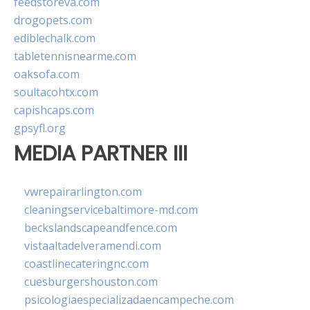
feedstoreva.com
drogopets.com
ediblechalk.com
tabletennisnearme.com
oaksofa.com
soultacohtx.com
capishcaps.com
gpsyfl.org
MEDIA PARTNER III
vwrepairarlington.com
cleaningservicebaltimore-md.com
beckslandscapeandfence.com
vistaaltadelveramendi.com
coastlinecateringnc.com
cuesburgershouston.com
psicologiaespecializadaencampeche.com