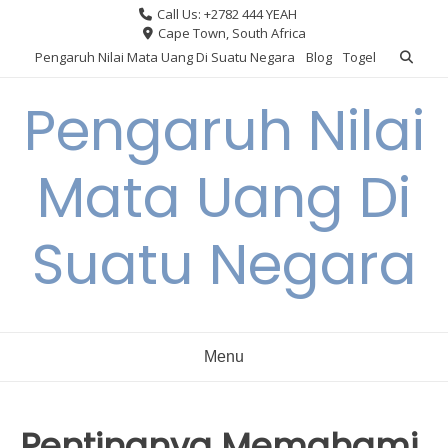
Skip
Call Us: +2782 444 YEAH
to
Cape Town, South Africa
content
Pengaruh Nilai Mata Uang Di Suatu Negara
Blog
Togel
Pengaruh Nilai
Mata Uang Di
Suatu Negara
Menu
Pentingnya Memahami