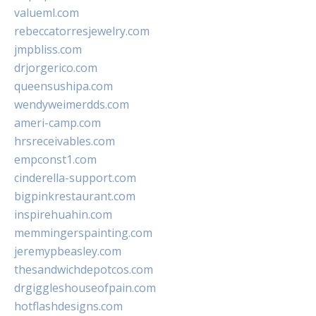
valueml.com
rebeccatorresjewelry.com
jmpbliss.com
drjorgerico.com
queensushipa.com
wendyweimerdds.com
ameri-camp.com
hrsreceivables.com
empconst1.com
cinderella-support.com
bigpinkrestaurant.com
inspirehuahin.com
memmingerspainting.com
jeremypbeasley.com
thesandwichdepotcos.com
drgiggleshouseofpain.com
hotflashdesigns.com