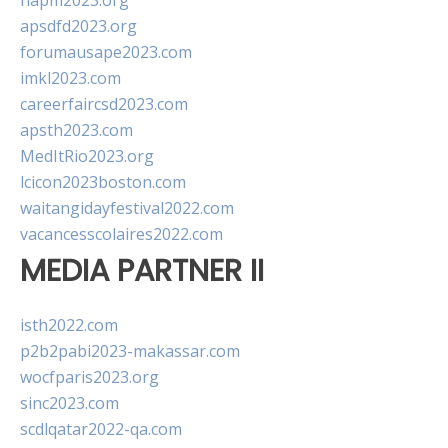
napm2023.org
apsdfd2023.org
forumausape2023.com
imkl2023.com
careerfaircsd2023.com
apsth2023.com
MedItRio2023.org
lcicon2023boston.com
waitangidayfestival2022.com
vacancesscolaires2022.com
MEDIA PARTNER II
isth2022.com
p2b2pabi2023-makassar.com
wocfparis2023.org
sinc2023.com
scdlqatar2022-qa.com