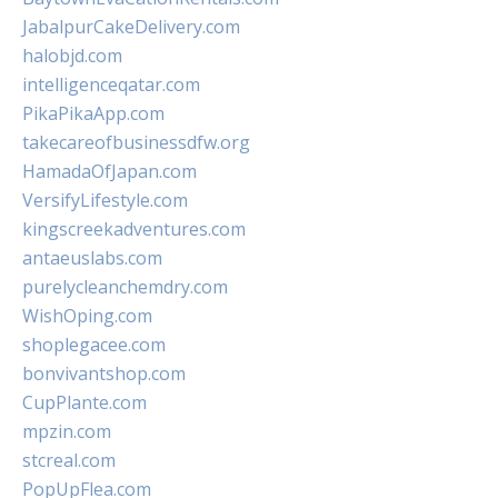
JabalpurCakeDelivery.com
halobjd.com
intelligenceqatar.com
PikaPikaApp.com
takecareofbusinessdfw.org
HamadaOfJapan.com
VersifyLifestyle.com
kingscreekadventures.com
antaeuslabs.com
purelycleanchemdry.com
WishOping.com
shoplegacee.com
bonvivantshop.com
CupPlante.com
mpzin.com
stcreal.com
PopUpFlea.com