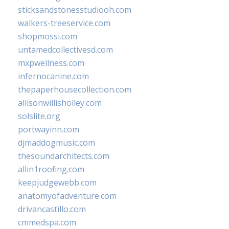
sticksandstonesstudiooh.com
walkers-treeservice.com
shopmossi.com
untamedcollectivesd.com
mxpwellness.com
infernocanine.com
thepaperhousecollection.com
allisonwillisholley.com
solslite.org
portwayinn.com
djmaddogmusic.com
thesoundarchitects.com
allin1roofing.com
keepjudgewebb.com
anatomyofadventure.com
drivancastillo.com
cmmedspa.com