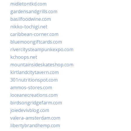
midletontkd.com
gardensandgrills.com
basilfoodwine.com
nikko-tochigi.net
caribbean-corner.com
bluemoongiftcards.com
rivercitysteampunkexpo.com
kchoops.net
mountainsideskateshop.com
kirtlandcitytavern.com
301nutritionspot.com
ammos-stores.com
loceanecreations.com
birdsongridgefarm.com
joiedevivblog.com
valera-amsterdam.com
libertybrandhemp.com