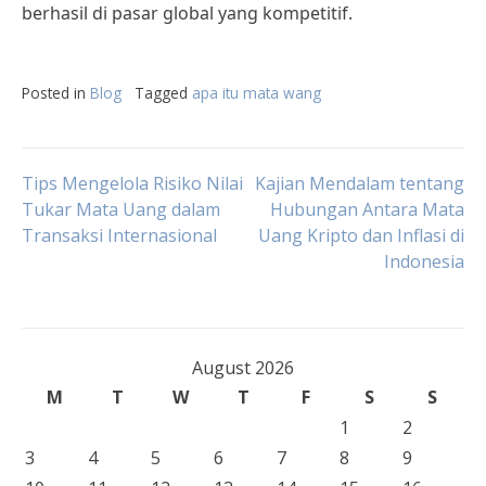
berhasil di pasar global yang kompetitif.
Posted in
Blog
Tagged
apa itu mata wang
Post
Tips Mengelola Risiko Nilai
Kajian Mendalam tentang
Tukar Mata Uang dalam
Hubungan Antara Mata
Transaksi Internasional
Uang Kripto dan Inflasi di
navigation
Indonesia
August 2026
M
T
W
T
F
S
S
1
2
3
4
5
6
7
8
9