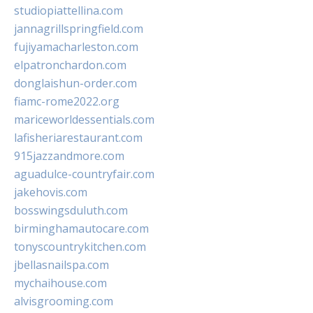
studiopiattellina.com
jannagrillspringfield.com
fujiyamacharleston.com
elpatronchardon.com
donglaishun-order.com
fiamc-rome2022.org
mariceworldessentials.com
lafisheriarestaurant.com
915jazzandmore.com
aguadulce-countryfair.com
jakehovis.com
bosswingsduluth.com
birminghamautocare.com
tonyscountrykitchen.com
jbellasnailspa.com
mychaihouse.com
alvisgrooming.com