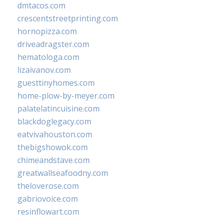
dmtacos.com
crescentstreetprinting.com
hornopizza.com
driveadragster.com
hematologa.com
lizaivanov.com
guesttinyhomes.com
home-plow-by-meyer.com
palatelatincuisine.com
blackdoglegacy.com
eatvivahouston.com
thebigshowok.com
chimeandstave.com
greatwallseafoodny.com
theloverose.com
gabriovoice.com
resinflowart.com