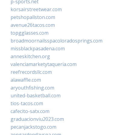
p-sports.net
korsairstreetwear.com
petshopallston.com
avenue26tacos.com
topgglasses.com
broadmoornailsspacoloradosprings.com
missblackpasadena.com
anneskitchen.org
valenciamarketytaqueria.com
reefrecordsllc.com
alawaffle.com
aryouthfishing.com
united-basketball.com
tios-tacos.com
cafecito-satx.com
graduacionviu2023.com
pecanjackstogo.com
zengardendayspa.com