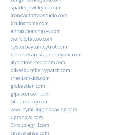
sparklejewelryinc.com
ironcladtattoostudio.com
bruinshome.com
annascleaningsvc.com
wolfcitytattoo.com
oysterbayturkeytrot.com
lafronterarestauranteybar.com
lilyandrosetearoom.com
olivesburgberrypatch.com
theslushkids.com
giobastian.com
glpascensori.com
rifloorepoxy.com
woolleymillingandpaving.com
uptonpvd.com
2troublegrill.com
casateranga.com