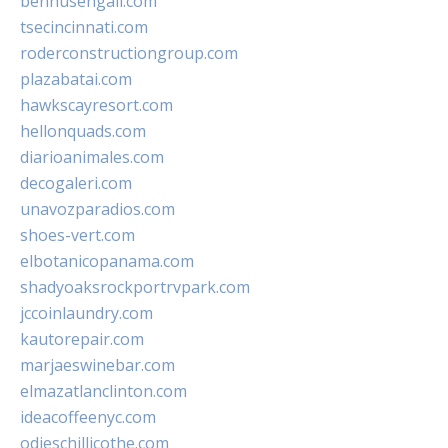
bennusehgall.com
tsecincinnati.com
roderconstructiongroup.com
plazabatai.com
hawkscayresort.com
hellonquads.com
diarioanimales.com
decogaleri.com
unavozparadios.com
shoes-vert.com
elbotanicopanama.com
shadyoaksrockportrvpark.com
jccoinlaundry.com
kautorepair.com
marjaeswinebar.com
elmazatlanclinton.com
ideacoffeenyc.com
odieschillicothe.com