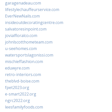
garagenadeau.com
lifestylechauffeurservice.com
EverNewNails.com
insideoutdecoratingcentre.com
salvatoresinpoint.com
jovialfloralco.com
johnlscotthometeam.com
u-seehomes.com
watersportslagonissi.com
mischieffashion.com
eduwyre.com
retro-interiors.com
theblvd-boise.com
fpet2023.org
e-smart2022.org
ngrc2022.org
leesfamilyfoods.com