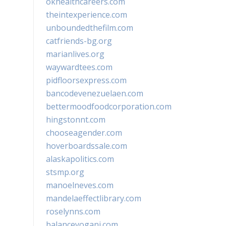
okhealthcareers.com
theintexperience.com
unboundedthefilm.com
catfriends-bg.org
marianlives.org
waywardtees.com
pidfloorsexpress.com
bancodevenezuelaen.com
bettermoodfoodcorporation.com
hingstonnt.com
chooseagender.com
hoverboardssale.com
alaskapolitics.com
stsmp.org
manoelneves.com
mandelaeffectlibrary.com
roselynns.com
balanceyoganj.com