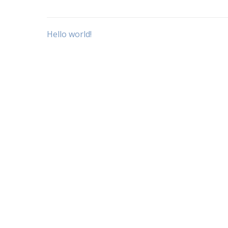
Post
Hello world!
navigation