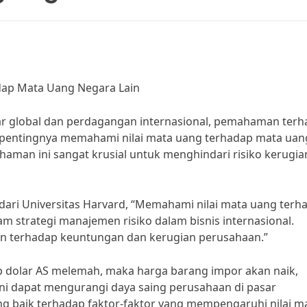
dap Mata Uang Negara Lain
ar global dan perdagangan internasional, pemahaman ter
a pentingnya memahami nilai mata uang terhadap mata uan
haman ini sangat krusial untuk menghindari risiko kerugia
 dari Universitas Harvard, “Memahami nilai mata uang terh
m strategi manajemen risiko dalam bisnis internasional.
ikan terhadap keuntungan dan kerugian perusahaan.”
dap dolar AS melemah, maka harga barang impor akan naik,
ini dapat mengurangi daya saing perusahaan di pasar
ng baik terhadap faktor-faktor yang mempengaruhi nilai m