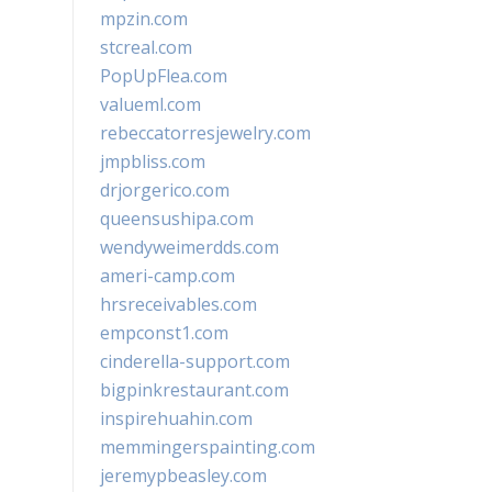
mpzin.com
stcreal.com
PopUpFlea.com
valueml.com
rebeccatorresjewelry.com
jmpbliss.com
drjorgerico.com
queensushipa.com
wendyweimerdds.com
ameri-camp.com
hrsreceivables.com
empconst1.com
cinderella-support.com
bigpinkrestaurant.com
inspirehuahin.com
memmingerspainting.com
jeremypbeasley.com