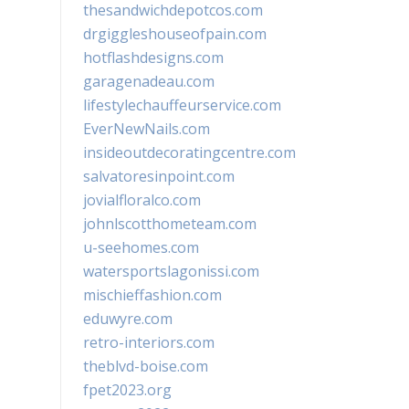
thesandwichdepotcos.com
drgiggleshouseofpain.com
hotflashdesigns.com
garagenadeau.com
lifestylechauffeurservice.com
EverNewNails.com
insideoutdecoratingcentre.com
salvatoresinpoint.com
jovialfloralco.com
johnlscotthometeam.com
u-seehomes.com
watersportslagonissi.com
mischieffashion.com
eduwyre.com
retro-interiors.com
theblvd-boise.com
fpet2023.org