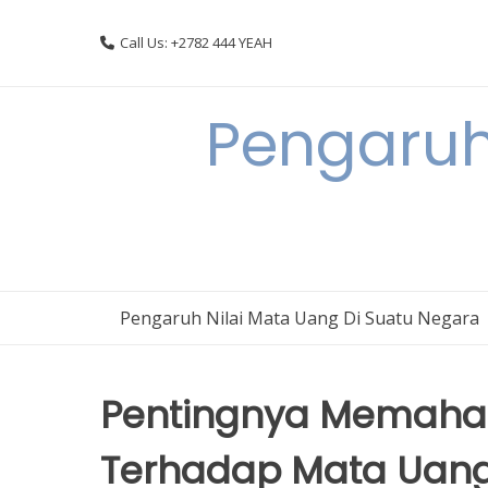
Skip
to
Call Us: +2782 444 YEAH
content
Pengaruh
Pengaruh Nilai Mata Uang Di Suatu Negara
Pentingnya Memaham
Terhadap Mata Uang