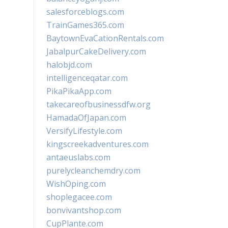
salesforceblogs.com
TrainGames365.com
BaytownEvaCationRentals.com
JabalpurCakeDelivery.com
halobjd.com
intelligenceqatar.com
PikaPikaApp.com
takecareofbusinessdfw.org
HamadaOfJapan.com
VersifyLifestyle.com
kingscreekadventures.com
antaeuslabs.com
purelycleanchemdry.com
WishOping.com
shoplegacee.com
bonvivantshop.com
CupPlante.com