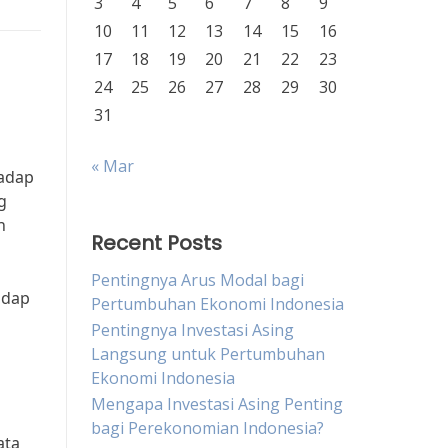
3
4
5
6
7
8
9
10
11
12
13
14
15
16
17
18
19
20
21
22
23
24
25
26
27
28
29
30
31
« Mar
hadap
g
n
Recent Posts
Pentingnya Arus Modal bagi
adap
Pertumbuhan Ekonomi Indonesia
Pentingnya Investasi Asing
Langsung untuk Pertumbuhan
Ekonomi Indonesia
Mengapa Investasi Asing Penting
bagi Perekonomian Indonesia?
ata