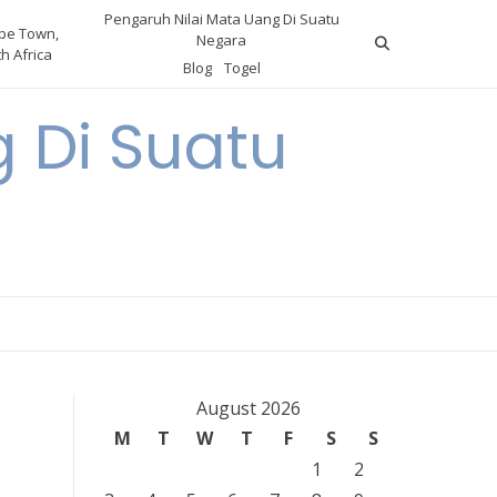
Pengaruh Nilai Mata Uang Di Suatu
pe Town,
Negara
h Africa
Blog
Togel
 Di Suatu
August 2026
M
T
W
T
F
S
S
1
2