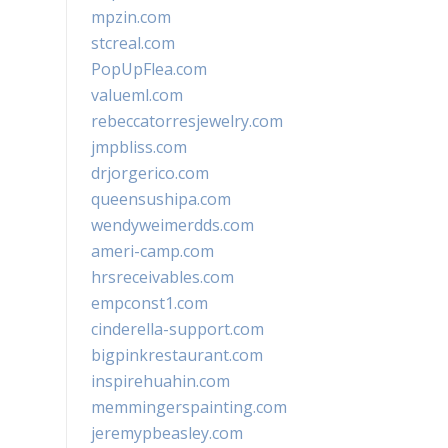
mpzin.com
stcreal.com
PopUpFlea.com
valueml.com
rebeccatorresjewelry.com
jmpbliss.com
drjorgerico.com
queensushipa.com
wendyweimerdds.com
ameri-camp.com
hrsreceivables.com
empconst1.com
cinderella-support.com
bigpinkrestaurant.com
inspirehuahin.com
memmingerspainting.com
jeremypbeasley.com