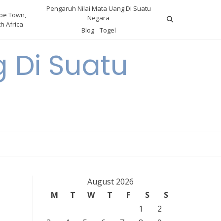
Pengaruh Nilai Mata Uang Di Suatu
pe Town,
Negara
h Africa
Blog
Togel
 Di Suatu
August 2026
M
T
W
T
F
S
S
1
2