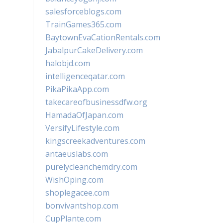
salesforceblogs.com
TrainGames365.com
BaytownEvaCationRentals.com
JabalpurCakeDelivery.com
halobjd.com
intelligenceqatar.com
PikaPikaApp.com
takecareofbusinessdfw.org
HamadaOfJapan.com
VersifyLifestyle.com
kingscreekadventures.com
antaeuslabs.com
purelycleanchemdry.com
WishOping.com
shoplegacee.com
bonvivantshop.com
CupPlante.com