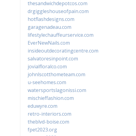
thesandwichdepotcos.com
drgiggleshouseofpain.com
hotflashdesigns.com
garagenadeau.com
lifestylechauffeurservice.com
EverNewNails.com
insideoutdecoratingcentre.com
salvatoresinpoint.com
jovialfloralco.com
johnlscotthometeam.com
u-seehomes.com
watersportslagonissi.com
mischieffashion.com
eduwyre.com
retro-interiors.com
theblvd-boise.com
fpet2023.org