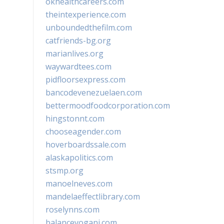
okhealthcareers.com
theintexperience.com
unboundedthefilm.com
catfriends-bg.org
marianlives.org
waywardtees.com
pidfloorsexpress.com
bancodevenezuelaen.com
bettermoodfoodcorporation.com
hingstonnt.com
chooseagender.com
hoverboardssale.com
alaskapolitics.com
stsmp.org
manoelneves.com
mandelaeffectlibrary.com
roselynns.com
balanceyoganj.com