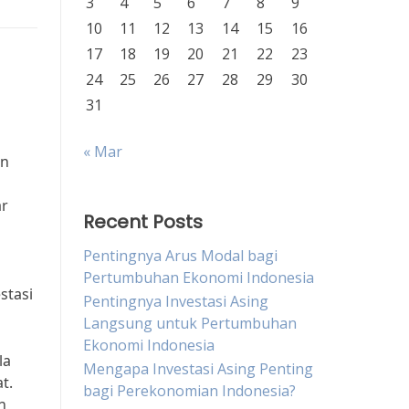
3
4
5
6
7
8
9
10
11
12
13
14
15
16
17
18
19
20
21
22
23
24
25
26
27
28
29
30
31
« Mar
an
ar
Recent Posts
Pentingnya Arus Modal bagi
Pertumbuhan Ekonomi Indonesia
stasi
Pentingnya Investasi Asing
Langsung untuk Pertumbuhan
Ekonomi Indonesia
la
Mengapa Investasi Asing Penting
t.
bagi Perekonomian Indonesia?
n