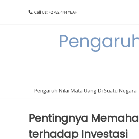
Skip
to
Call Us: +2782 444 YEAH
content
Pengaruh
Pengaruh Nilai Mata Uang Di Suatu Negara
Pentingnya Memaham
terhadap Investasi