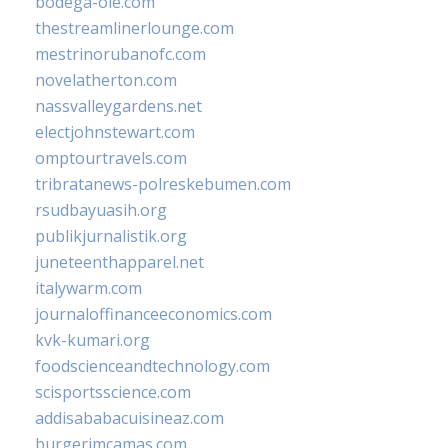
bodega-ole.com
thestreamlinerlounge.com
mestrinorubanofc.com
novelatherton.com
nassvalleygardens.net
electjohnstewart.com
omptourtravels.com
tribratanews-polreskebumen.com
rsudbayuasih.org
publikjurnalistik.org
juneteenthapparel.net
italywarm.com
journaloffinanceeconomics.com
kvk-kumari.org
foodscienceandtechnology.com
scisportsscience.com
addisababacuisineaz.com
burgerimcamas.com