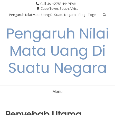
Skip
Call Us: +2782 444 YEAH
to
Cape Town, South Africa
content
Pengaruh Nilai Mata Uang Di Suatu Negara
Blog
Togel
Pengaruh Nilai
Mata Uang Di
Suatu Negara
Menu
Penyebab Utama