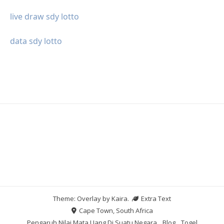
live draw sdy lotto
data sdy lotto
Theme: Overlay by
Kaira
.
Extra Text
Cape Town, South Africa
Pengaruh Nilai Mata Uang Di Suatu Negara
Blog
Togel