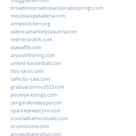
broadmoornailsspacoloradosprings.com
missblackpasadena.com
anneskitchen.org
valenciamarketytaqueria.com
reefrecordsllc.com
alawaffle.com
aryouthfishing.com
united-basketball.com
tios-tacos.com
cafecito-satx.com
graduacionviu2023.com
pecanjackstogo.com
zengardendayspa.com
sparklejewelryinc.com
ironcladtattoostudio.com
bruinshome.com
annascleaningsvc.com