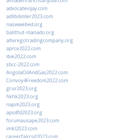
almadenranchsanjose.com
advocatevijay.com
adlibilimler2023.com
naswwebed.org
balithut-manado.org
alteregotradingcompany.org
aprce2022.com
ibie2022.com
sbcc-2022.com
AngolaOilAndGas2022.com
Convoy4Freedom2022.com
grur2023.org
hkhk2023.org
napm2023.org
apsdfd2023.org
forumausape2023.com
imkl2023.com
careerfaircsd2023.com