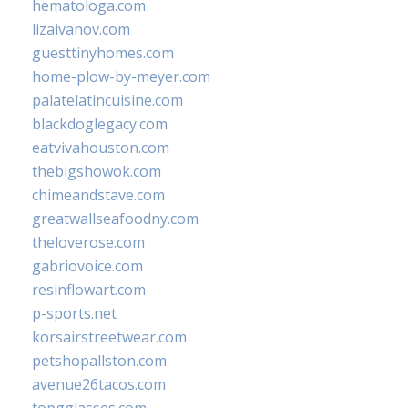
hematologa.com
lizaivanov.com
guesttinyhomes.com
home-plow-by-meyer.com
palatelatincuisine.com
blackdoglegacy.com
eatvivahouston.com
thebigshowok.com
chimeandstave.com
greatwallseafoodny.com
theloverose.com
gabriovoice.com
resinflowart.com
p-sports.net
korsairstreetwear.com
petshopallston.com
avenue26tacos.com
topgglasses.com