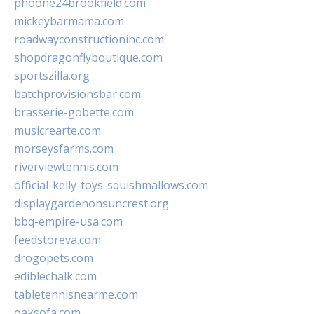
phoone24brookfield.com
mickeybarmama.com
roadwayconstructioninc.com
shopdragonflyboutique.com
sportszilla.org
batchprovisionsbar.com
brasserie-gobette.com
musicrearte.com
morseysfarms.com
riverviewtennis.com
official-kelly-toys-squishmallows.com
displaygardenonsuncrest.org
bbq-empire-usa.com
feedstoreva.com
drogopets.com
ediblechalk.com
tabletennisnearme.com
oaksofa.com