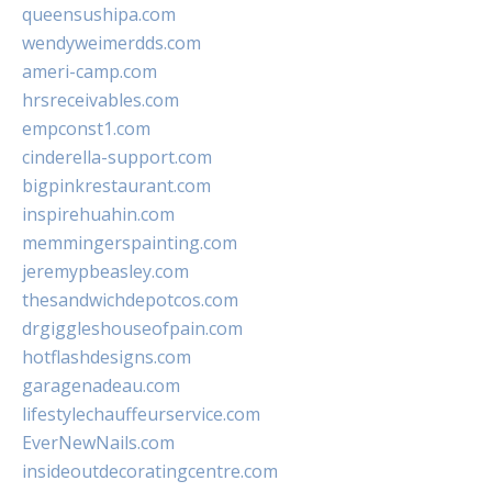
queensushipa.com
wendyweimerdds.com
ameri-camp.com
hrsreceivables.com
empconst1.com
cinderella-support.com
bigpinkrestaurant.com
inspirehuahin.com
memmingerspainting.com
jeremypbeasley.com
thesandwichdepotcos.com
drgiggleshouseofpain.com
hotflashdesigns.com
garagenadeau.com
lifestylechauffeurservice.com
EverNewNails.com
insideoutdecoratingcentre.com