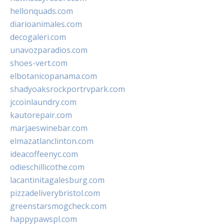
hellonquads.com
diarioanimales.com
decogaleri.com
unavozparadios.com
shoes-vert.com
elbotanicopanama.com
shadyoaksrockportrvpark.com
jccoinlaundry.com
kautorepair.com
marjaeswinebar.com
elmazatlanclinton.com
ideacoffeenyc.com
odieschillicothe.com
lacantinitagalesburg.com
pizzadeliverybristol.com
greenstarsmogcheck.com
happypawspl.com