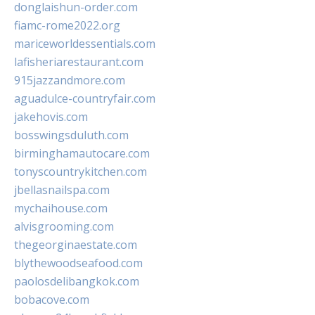
donglaishun-order.com
fiamc-rome2022.org
mariceworldessentials.com
lafisheriarestaurant.com
915jazzandmore.com
aguadulce-countryfair.com
jakehovis.com
bosswingsduluth.com
birminghamautocare.com
tonyscountrykitchen.com
jbellasnailspa.com
mychaihouse.com
alvisgrooming.com
thegeorginaestate.com
blythewoodseafood.com
paolosdelibangkok.com
bobacove.com