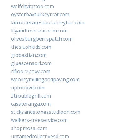
wolfcitytattoo.com
oysterbayturkeytrot.com
lafronterarestauranteybar.com
lilyandrosetearoom.com
olivesburgberrypatch.com
theslushkids.com
giobastian.com
glpascensori.com
rifloorepoxy.com
woolleymillingandpaving.com
uptonpvd.com
2troublegrill.com
casateranga.com
sticksandstonesstudiooh.com
walkers-treeservice.com
shopmossi.com
untamedcollectivesd.com