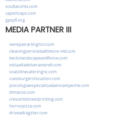
soultacohtx.com
capishcaps.com
gpsyfl.org
MEDIA PARTNER III
vwrepairarlington.com
cleaningservicebaltimore-md.com
beckslandscapeandfence.com
vistaaltadelveramendi.com
coastlinecateringnc.com
cuesburgershouston.com
psicologiaespecializadaencampeche.com
dmtacos.com
crescentstreetprinting.com
hornopizza.com
driveadragster.com