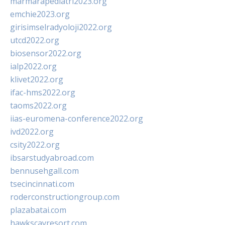
marmarapediatri2023.org
emchie2023.org
girisimselradyoloji2022.org
utcd2022.org
biosensor2022.org
ialp2022.org
klivet2022.org
ifac-hms2022.org
taoms2022.org
iias-euromena-conference2022.org
ivd2022.org
csity2022.org
ibsarstudyabroad.com
bennusehgall.com
tsecincinnati.com
roderconstructiongroup.com
plazabatai.com
hawkscayresort.com