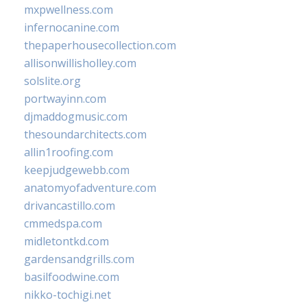
mxpwellness.com
infernocanine.com
thepaperhousecollection.com
allisonwillisholley.com
solslite.org
portwayinn.com
djmaddogmusic.com
thesoundarchitects.com
allin1roofing.com
keepjudgewebb.com
anatomyofadventure.com
drivancastillo.com
cmmedspa.com
midletontkd.com
gardensandgrills.com
basilfoodwine.com
nikko-tochigi.net