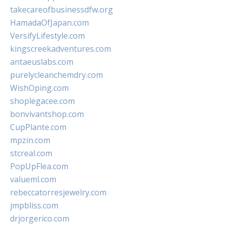
takecareofbusinessdfw.org
HamadaOfJapan.com
VersifyLifestyle.com
kingscreekadventures.com
antaeuslabs.com
purelycleanchemdry.com
WishOping.com
shoplegacee.com
bonvivantshop.com
CupPlante.com
mpzin.com
stcreal.com
PopUpFlea.com
valueml.com
rebeccatorresjewelry.com
jmpbliss.com
drjorgerico.com