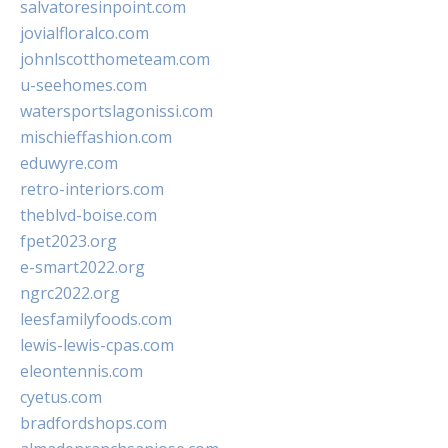
salvatoresinpoint.com
jovialfloralco.com
johnlscotthometeam.com
u-seehomes.com
watersportslagonissi.com
mischieffashion.com
eduwyre.com
retro-interiors.com
theblvd-boise.com
fpet2023.org
e-smart2022.org
ngrc2022.org
leesfamilyfoods.com
lewis-lewis-cpas.com
eleontennis.com
cyetus.com
bradfordshops.com