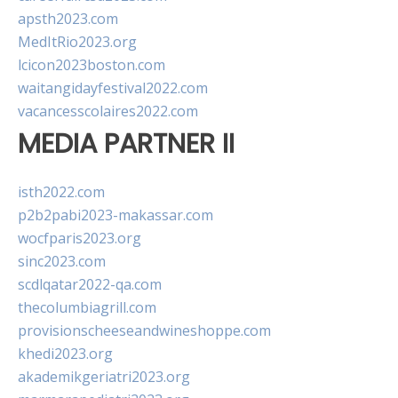
apsth2023.com
MedItRio2023.org
lcicon2023boston.com
waitangidayfestival2022.com
vacancesscolaires2022.com
MEDIA PARTNER II
isth2022.com
p2b2pabi2023-makassar.com
wocfparis2023.org
sinc2023.com
scdlqatar2022-qa.com
thecolumbiagrill.com
provisionscheeseandwineshoppe.com
khedi2023.org
akademikgeriatri2023.org