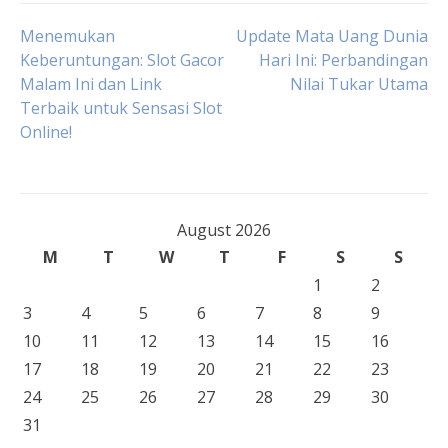
Post
Menemukan
Update Mata Uang Dunia
Keberuntungan: Slot Gacor
Hari Ini: Perbandingan
Malam Ini dan Link
Nilai Tukar Utama
navigation
Terbaik untuk Sensasi Slot
Online!
August 2026
M
T
W
T
F
S
S
1
2
3
4
5
6
7
8
9
10
11
12
13
14
15
16
17
18
19
20
21
22
23
24
25
26
27
28
29
30
31