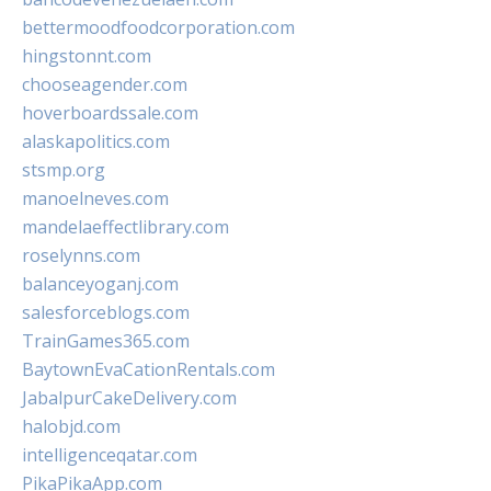
bettermoodfoodcorporation.com
hingstonnt.com
chooseagender.com
hoverboardssale.com
alaskapolitics.com
stsmp.org
manoelneves.com
mandelaeffectlibrary.com
roselynns.com
balanceyoganj.com
salesforceblogs.com
TrainGames365.com
BaytownEvaCationRentals.com
JabalpurCakeDelivery.com
halobjd.com
intelligenceqatar.com
PikaPikaApp.com