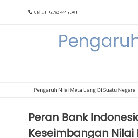
Skip
to
Call Us: +2782 444 YEAH
content
Pengaruh
Pengaruh Nilai Mata Uang Di Suatu Negara
Peran Bank Indones
Keseimbangan Nilai