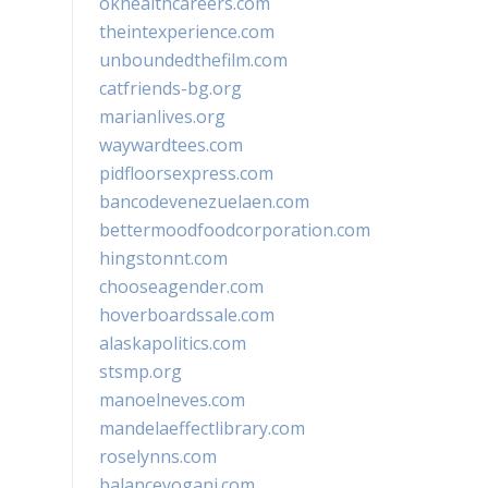
okhealthcareers.com
theintexperience.com
unboundedthefilm.com
catfriends-bg.org
marianlives.org
waywardtees.com
pidfloorsexpress.com
bancodevenezuelaen.com
bettermoodfoodcorporation.com
hingstonnt.com
chooseagender.com
hoverboardssale.com
alaskapolitics.com
stsmp.org
manoelneves.com
mandelaeffectlibrary.com
roselynns.com
balanceyoganj.com