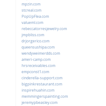
mpzin.com
stcreal.com
PopUpFlea.com
valueml.com
rebeccatorresjewelry.com
jmpbliss.com
drjorgerico.com
queensushipa.com
wendyweimerdds.com
ameri-camp.com
hrsreceivables.com
empconst1.com
cinderella-support.com
bigpinkrestaurant.com
inspirehuahin.com
memmingerspainting.com
jeremypbeasley.com