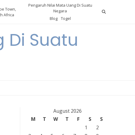
Pengaruh Nilai Mata Uang Di Suatu
pe Town,
Negara
h Africa
Blog
Togel
 Di Suatu
August 2026
M
T
W
T
F
S
S
1
2