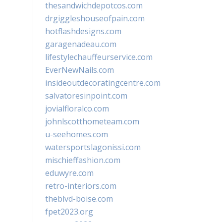
thesandwichdepotcos.com
drgiggleshouseofpain.com
hotflashdesigns.com
garagenadeau.com
lifestylechauffeurservice.com
EverNewNails.com
insideoutdecoratingcentre.com
salvatoresinpoint.com
jovialfloralco.com
johnlscotthometeam.com
u-seehomes.com
watersportslagonissi.com
mischieffashion.com
eduwyre.com
retro-interiors.com
theblvd-boise.com
fpet2023.org