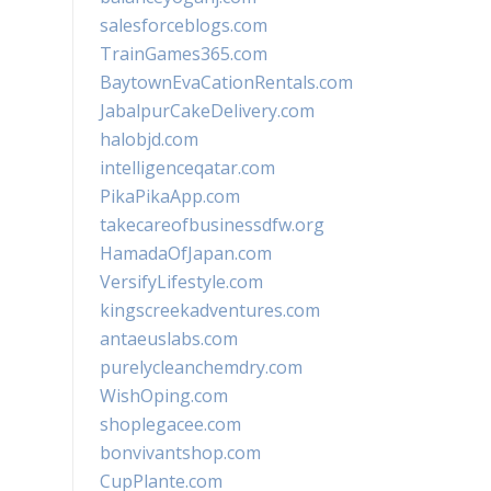
salesforceblogs.com
TrainGames365.com
BaytownEvaCationRentals.com
JabalpurCakeDelivery.com
halobjd.com
intelligenceqatar.com
PikaPikaApp.com
takecareofbusinessdfw.org
HamadaOfJapan.com
VersifyLifestyle.com
kingscreekadventures.com
antaeuslabs.com
purelycleanchemdry.com
WishOping.com
shoplegacee.com
bonvivantshop.com
CupPlante.com