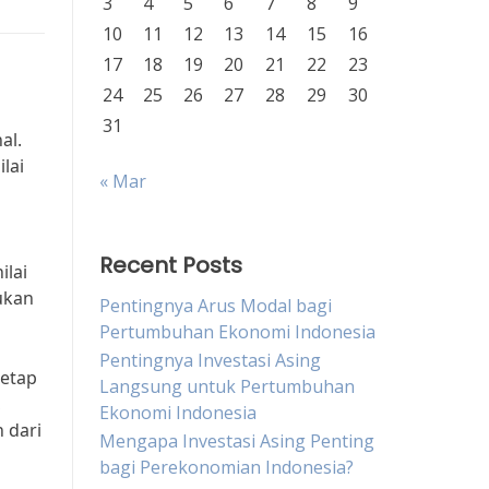
3
4
5
6
7
8
9
10
11
12
13
14
15
16
17
18
19
20
21
22
23
24
25
26
27
28
29
30
31
al.
lai
« Mar
Recent Posts
ilai
ukan
Pentingnya Arus Modal bagi
Pertumbuhan Ekonomi Indonesia
Pentingnya Investasi Asing
tetap
Langsung untuk Pertumbuhan
,
Ekonomi Indonesia
 dari
Mengapa Investasi Asing Penting
bagi Perekonomian Indonesia?