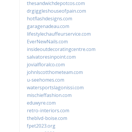
thesandwichdepotcos.com
drgiggleshouseofpain.com
hotflashdesigns.com
garagenadeau.com
lifestylechauffeurservice.com
EverNewNails.com
insideoutdecoratingcentre.com
salvatoresinpoint.com
jovialfloralco.com
johnlscotthometeam.com
u-seehomes.com
watersportslagonissi.com
mischieffashion.com
eduwyre.com
retro-interiors.com
theblvd-boise.com
fpet2023.org