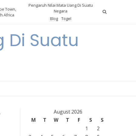
Pengaruh Nilai Mata Uang Di Suatu
pe Town,
Negara
h Africa
Blog
Togel
 Di Suatu
August 2026
M
T
W
T
F
S
S
1
2