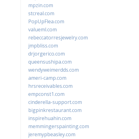
mpzin.com
stcreal.com
PopUpFlea.com
valueml.com
rebeccatorresjewelry.com
jmpbliss.com
drjorgerico.com
queensushipa.com
wendyweimerdds.com
ameri-camp.com
hrsreceivables.com
empconst1.com
cinderella-support.com
bigpinkrestaurant.com
inspirehuahin.com
memmingerspainting.com
jeremypbeasley.com