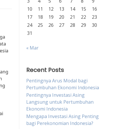
3
4
5
6
7
8
9
10
11
12
13
14
15
16
17
18
19
20
21
22
23
24
25
26
27
28
29
30
31
aga
ata
« Mar
esia
Recent Posts
uang
n
Pentingnya Arus Modal bagi
ing
Pertumbuhan Ekonomi Indonesia
Pentingnya Investasi Asing
Langsung untuk Pertumbuhan
Ekonomi Indonesia
ai
Mengapa Investasi Asing Penting
bagi Perekonomian Indonesia?