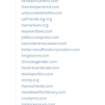
okhealthcareers.com
theintexperience.com
unboundedthefilm.com
catfriends-bg.org
marianlives.org
waywardtees.com
pidfloorsexpress.com
bancodevenezuelaen.com
bettermoodfoodcorporation.com
hingstonnt.com
chooseagender.com
hoverboardssale.com
alaskapolitics.com
stsmp.org
manoelneves.com
mandelaeffectlibrary.com
roselynns.com
balanceyoganj.com