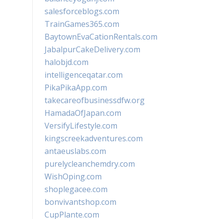
salesforceblogs.com
TrainGames365.com
BaytownEvaCationRentals.com
JabalpurCakeDelivery.com
halobjd.com
intelligenceqatar.com
PikaPikaApp.com
takecareofbusinessdfw.org
HamadaOfJapan.com
VersifyLifestyle.com
kingscreekadventures.com
antaeuslabs.com
purelycleanchemdry.com
WishOping.com
shoplegacee.com
bonvivantshop.com
CupPlante.com