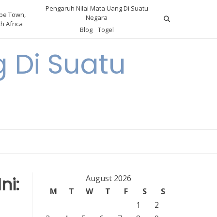
Pengaruh Nilai Mata Uang Di Suatu
pe Town,
Negara
h Africa
Blog
Togel
 Di Suatu
ni:
August 2026
M
T
W
T
F
S
S
1
2