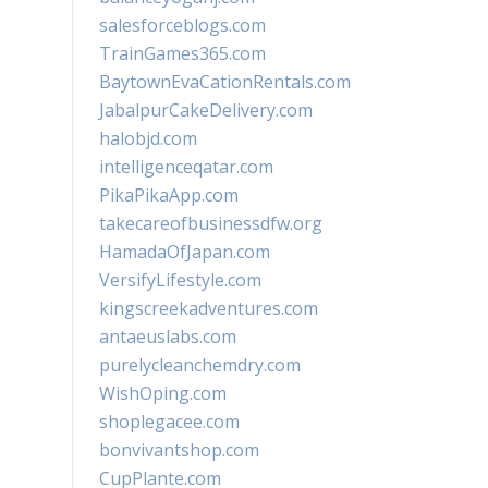
salesforceblogs.com
TrainGames365.com
BaytownEvaCationRentals.com
JabalpurCakeDelivery.com
halobjd.com
intelligenceqatar.com
PikaPikaApp.com
takecareofbusinessdfw.org
HamadaOfJapan.com
VersifyLifestyle.com
kingscreekadventures.com
antaeuslabs.com
purelycleanchemdry.com
WishOping.com
shoplegacee.com
bonvivantshop.com
CupPlante.com