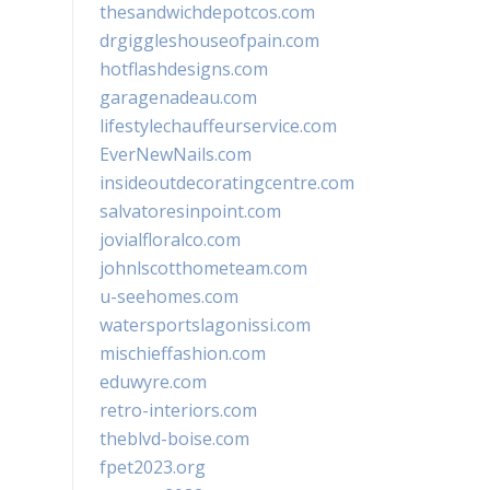
thesandwichdepotcos.com
drgiggleshouseofpain.com
hotflashdesigns.com
garagenadeau.com
lifestylechauffeurservice.com
EverNewNails.com
insideoutdecoratingcentre.com
salvatoresinpoint.com
jovialfloralco.com
johnlscotthometeam.com
u-seehomes.com
watersportslagonissi.com
mischieffashion.com
eduwyre.com
retro-interiors.com
theblvd-boise.com
fpet2023.org