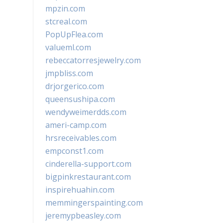
mpzin.com
stcreal.com
PopUpFlea.com
valueml.com
rebeccatorresjewelry.com
jmpbliss.com
drjorgerico.com
queensushipa.com
wendyweimerdds.com
ameri-camp.com
hrsreceivables.com
empconst1.com
cinderella-support.com
bigpinkrestaurant.com
inspirehuahin.com
memmingerspainting.com
jeremypbeasley.com