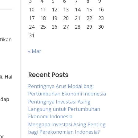
3
4
5
6
7
8
9
10
11
12
13
14
15
16
17
18
19
20
21
22
23
24
25
26
27
28
29
30
31
tikan
« Mar
Recent Posts
i. Hal
Pentingnya Arus Modal bagi
Pertumbuhan Ekonomi Indonesia
adap
Pentingnya Investasi Asing
Langsung untuk Pertumbuhan
Ekonomi Indonesia
Mengapa Investasi Asing Penting
bagi Perekonomian Indonesia?
or