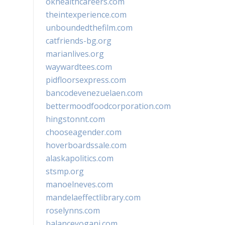
okhealthcareers.com
theintexperience.com
unboundedthefilm.com
catfriends-bg.org
marianlives.org
waywardtees.com
pidfloorsexpress.com
bancodevenezuelaen.com
bettermoodfoodcorporation.com
hingstonnt.com
chooseagender.com
hoverboardssale.com
alaskapolitics.com
stsmp.org
manoelneves.com
mandelaeffectlibrary.com
roselynns.com
balanceyoganj.com