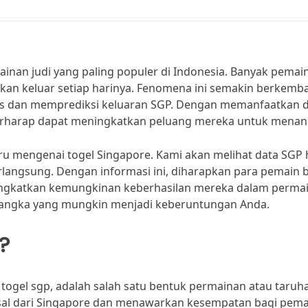
ainan judi yang paling populer di Indonesia. Banyak pemai
kan keluar setiap harinya. Fenomena ini semakin berkemb
is dan memprediksi keluaran SGP. Dengan memanfaatkan 
erharap dapat meningkatkan peluang mereka untuk menan
aru mengenai togel Singapore. Kami akan melihat data SGP 
langsung. Dengan informasi ini, diharapkan para pemain b
ingkatkan kemungkinan keberhasilan mereka dalam perma
gka-angka yang mungkin menjadi keberuntungan Anda.
?
i togel sgp, adalah salah satu bentuk permainan atau taruh
rasal dari Singapore dan menawarkan kesempatan bagi pema