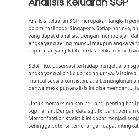
Analisis Keluaran SGP
Analisis keluaran SGP merupakan langkah pen
dalam hasil togel Singapore. Setiap harinya, an
yang dapat dianalisis. Dengan mempelajari dat
angka yang sering muncul maupun angka yang
keputusan yang lebih cerdas ketika memilih a
Selain itu, observasi terhadap pengeluaran
angka yang akan keluar selanjutnya. Misalnya,
muncul secara konsisten, ada kemungkinan ang
bahwa meskipun analisis ini bisa membantu, has
Untuk memaksimalkan peluang, penting bagi 
sgp harian. Dengan data sgp terbaru, pemain 
Memanfaatkan statistik ini dapat menjadi sen
sehingga potensi kemenangan dapat ditingkat