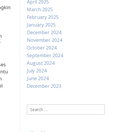
April 2025
ngkin
March 2025
February 2025
January 2025
December 2024
n
November 2024
r
October 2024
September 2024
August 2024
ses
July 2024
antu
June 2024
n
el
December 2023
Search
for: