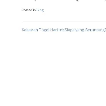
Posted in
Blog
Post
Keluaran Togel Hari Ini: Siapa yang Beruntung
navigation