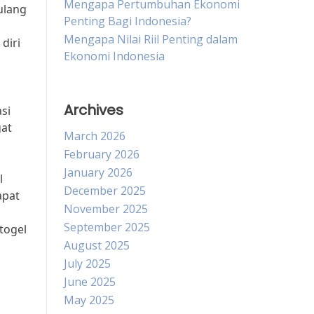
Mengapa Pertumbuhan Ekonomi
ulang
Penting Bagi Indonesia?
Mengapa Nilai Riil Penting dalam
diri
Ekonomi Indonesia
Archives
si
gat
March 2026
February 2026
January 2026
l
December 2025
apat
November 2025
September 2025
togel
August 2025
July 2025
June 2025
May 2025