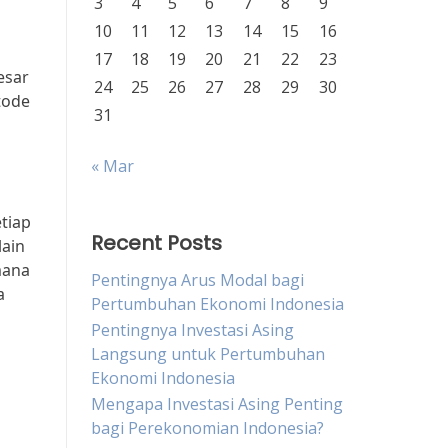
3
4
5
6
7
8
9
10
11
12
13
14
15
16
17
18
19
20
21
22
23
esar
24
25
26
27
28
29
30
tode
31
« Mar
tiap
Recent Posts
lain
mana
Pentingnya Arus Modal bagi
a
Pertumbuhan Ekonomi Indonesia
Pentingnya Investasi Asing
Langsung untuk Pertumbuhan
Ekonomi Indonesia
Mengapa Investasi Asing Penting
bagi Perekonomian Indonesia?