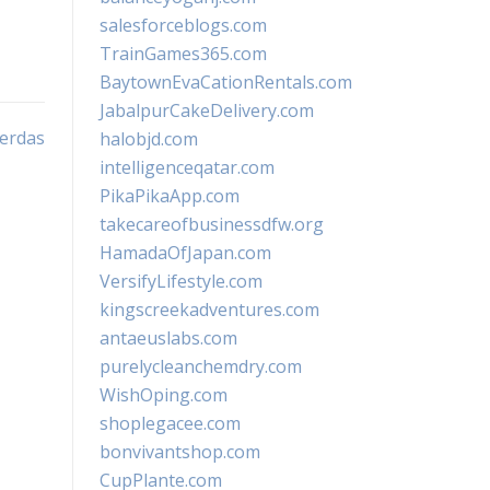
salesforceblogs.com
TrainGames365.com
BaytownEvaCationRentals.com
JabalpurCakeDelivery.com
erdas
halobjd.com
intelligenceqatar.com
PikaPikaApp.com
takecareofbusinessdfw.org
HamadaOfJapan.com
VersifyLifestyle.com
kingscreekadventures.com
antaeuslabs.com
purelycleanchemdry.com
WishOping.com
shoplegacee.com
bonvivantshop.com
CupPlante.com