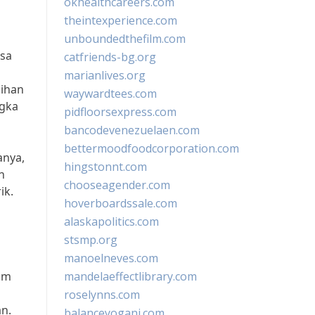
okhealthcareers.com
theintexperience.com
unboundedthefilm.com
isa
catfriends-bg.org
marianlives.org
lihan
waywardtees.com
ngka
pidfloorsexpress.com
bancodevenezuelaen.com
bettermoodfoodcorporation.com
anya,
hingstonnt.com
n
chooseagender.com
ik.
hoverboardssale.com
alaskapolitics.com
stsmp.org
manoelneves.com
lam
mandelaeffectlibrary.com
roselynns.com
n.
balanceyoganj.com