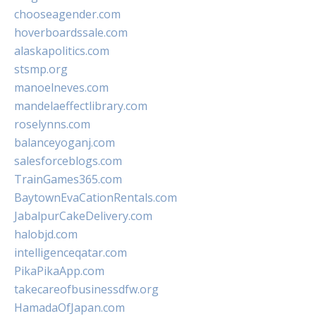
chooseagender.com
hoverboardssale.com
alaskapolitics.com
stsmp.org
manoelneves.com
mandelaeffectlibrary.com
roselynns.com
balanceyoganj.com
salesforceblogs.com
TrainGames365.com
BaytownEvaCationRentals.com
JabalpurCakeDelivery.com
halobjd.com
intelligenceqatar.com
PikaPikaApp.com
takecareofbusinessdfw.org
HamadaOfJapan.com