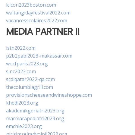
lcicon2023boston.com
waitangidayfestival2022.com
vacancesscolaires2022.com
MEDIA PARTNER II
isth2022.com
p2b2pabi2023-makassar.com
wocfparis2023.org
sinc2023.com
scdlqatar2022-qa.com
thecolumbiagrill.com
provisionscheeseandwineshoppe.com
khedi2023.org
akademikgeriatri2023.org
marmarapediatri2023.org
emchie2023.org
girisimselradyoloji2022.org