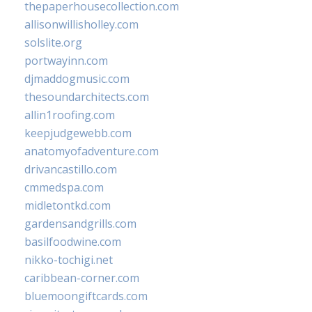
thepaperhousecollection.com
allisonwillisholley.com
solslite.org
portwayinn.com
djmaddogmusic.com
thesoundarchitects.com
allin1roofing.com
keepjudgewebb.com
anatomyofadventure.com
drivancastillo.com
cmmedspa.com
midletontkd.com
gardensandgrills.com
basilfoodwine.com
nikko-tochigi.net
caribbean-corner.com
bluemoongiftcards.com