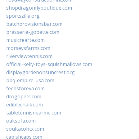
shopdragonflyboutique.com
sportszilla.org
batchprovisionsbar.com
brasserie-gobette.com
musicrearte.com
morseysfarms.com
riverviewtennis.com
official-kelly-toys-squishmallows.com
displaygardenonsuncrest.org
bbq-empire-usa.com
feedstoreva.com
drogopets.com
ediblechalk.com
tabletennisnearme.com
oaksofa.com
soultacohtx.com
capishcaps.com