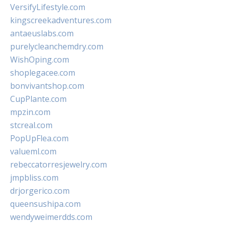
VersifyLifestyle.com
kingscreekadventures.com
antaeuslabs.com
purelycleanchemdry.com
WishOping.com
shoplegacee.com
bonvivantshop.com
CupPlante.com
mpzin.com
stcreal.com
PopUpFlea.com
valueml.com
rebeccatorresjewelry.com
jmpbliss.com
drjorgerico.com
queensushipa.com
wendyweimerdds.com