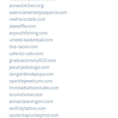
anneskitchen.org
valenciamarketytaqueria.com
reefrecordsllc.com
alawaffle.com
aryouthfishing.com
united-basketball.com
tios-tacos.com
cafecito-satx.com
graduacionviu2023.com
pecanjackstogo.com
zengardendayspa.com
sparklejewelryinc.com
ironcladtattoostudio.com
bruinshome.com
annascleaningsvc.com
wolfcitytattoo.com
oysterbayturkeytrot.com