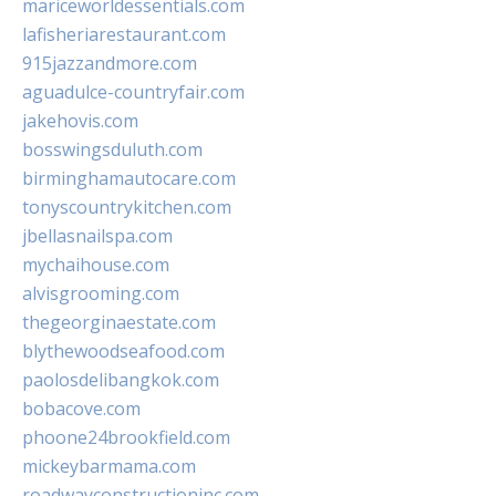
mariceworldessentials.com
lafisheriarestaurant.com
915jazzandmore.com
aguadulce-countryfair.com
jakehovis.com
bosswingsduluth.com
birminghamautocare.com
tonyscountrykitchen.com
jbellasnailspa.com
mychaihouse.com
alvisgrooming.com
thegeorginaestate.com
blythewoodseafood.com
paolosdelibangkok.com
bobacove.com
phoone24brookfield.com
mickeybarmama.com
roadwayconstructioninc.com