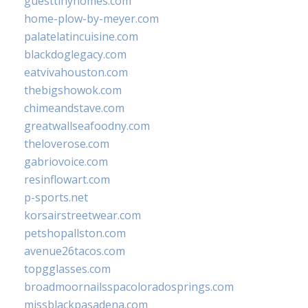
guesttinyhomes.com
home-plow-by-meyer.com
palatelatincuisine.com
blackdoglegacy.com
eatvivahouston.com
thebigshowok.com
chimeandstave.com
greatwallseafoodny.com
theloverose.com
gabriovoice.com
resinflowart.com
p-sports.net
korsairstreetwear.com
petshopallston.com
avenue26tacos.com
topgglasses.com
broadmoornailsspacoloradosprings.com
missblackpasadena.com