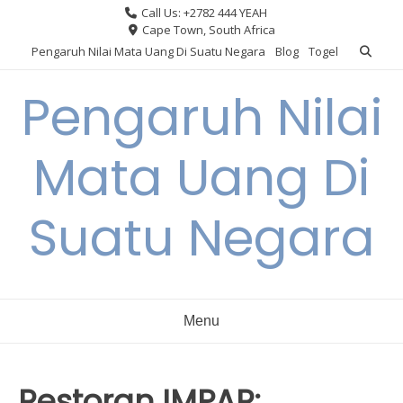
Skip
Call Us: +2782 444 YEAH
to
Cape Town, South Africa
content
Pengaruh Nilai Mata Uang Di Suatu Negara
Blog
Togel
Pengaruh Nilai
Mata Uang Di
Suatu Negara
Menu
Restoran IMPAR: