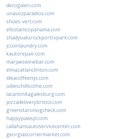
decogaleri.com
unavozparadios.com
shoes-vert.com
elbotanicopanama.com
shadyoaksrockportrvpark.com
jccoinlaundry.com
kautorepair.com
marjaeswinebar.com
elmazatlanclinton.com
ideacoffeenyc.com
odieschillicothe.com
lacantinitagalesburg.com
pizzadeliverybristol.com
greenstarsmogcheck.com
happypawspl.com
callahansautoservicecenter.com
georgiascornermarket.com