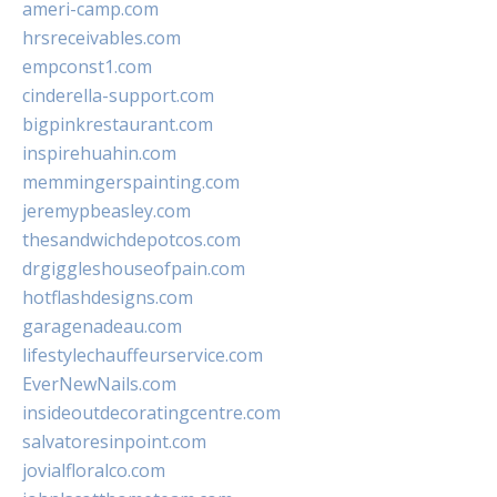
ameri-camp.com
hrsreceivables.com
empconst1.com
cinderella-support.com
bigpinkrestaurant.com
inspirehuahin.com
memmingerspainting.com
jeremypbeasley.com
thesandwichdepotcos.com
drgiggleshouseofpain.com
hotflashdesigns.com
garagenadeau.com
lifestylechauffeurservice.com
EverNewNails.com
insideoutdecoratingcentre.com
salvatoresinpoint.com
jovialfloralco.com