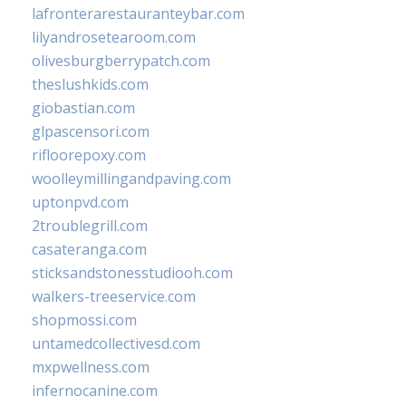
lafronterarestauranteybar.com
lilyandrosetearoom.com
olivesburgberrypatch.com
theslushkids.com
giobastian.com
glpascensori.com
rifloorepoxy.com
woolleymillingandpaving.com
uptonpvd.com
2troublegrill.com
casateranga.com
sticksandstonesstudiooh.com
walkers-treeservice.com
shopmossi.com
untamedcollectivesd.com
mxpwellness.com
infernocanine.com