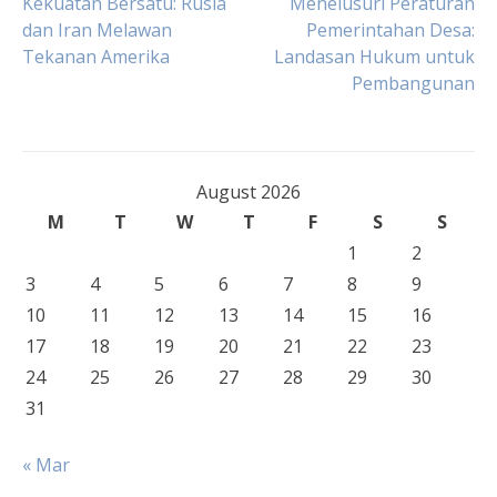
Post
Kekuatan Bersatu: Rusia
Menelusuri Peraturan
dan Iran Melawan
Pemerintahan Desa:
Tekanan Amerika
Landasan Hukum untuk
navigation
Pembangunan
August 2026
M
T
W
T
F
S
S
1
2
3
4
5
6
7
8
9
10
11
12
13
14
15
16
17
18
19
20
21
22
23
24
25
26
27
28
29
30
31
« Mar