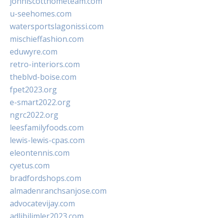
johnlscotthometeam.com
u-seehomes.com
watersportslagonissi.com
mischieffashion.com
eduwyre.com
retro-interiors.com
theblvd-boise.com
fpet2023.org
e-smart2022.org
ngrc2022.org
leesfamilyfoods.com
lewis-lewis-cpas.com
eleontennis.com
cyetus.com
bradfordshops.com
almadenranchsanjose.com
advocatevijay.com
adlibilimler2023.com