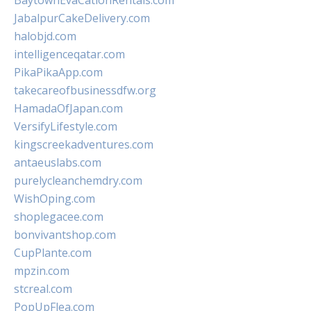
BaytownEvaCationRentals.com
JabalpurCakeDelivery.com
halobjd.com
intelligenceqatar.com
PikaPikaApp.com
takecareofbusinessdfw.org
HamadaOfJapan.com
VersifyLifestyle.com
kingscreekadventures.com
antaeuslabs.com
purelycleanchemdry.com
WishOping.com
shoplegacee.com
bonvivantshop.com
CupPlante.com
mpzin.com
stcreal.com
PopUpFlea.com