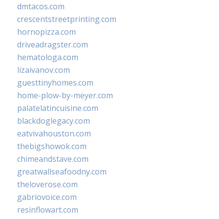
dmtacos.com
crescentstreetprinting.com
hornopizza.com
driveadragster.com
hematologa.com
lizaivanov.com
guesttinyhomes.com
home-plow-by-meyer.com
palatelatincuisine.com
blackdoglegacy.com
eatvivahouston.com
thebigshowok.com
chimeandstave.com
greatwallseafoodny.com
theloverose.com
gabriovoice.com
resinflowart.com