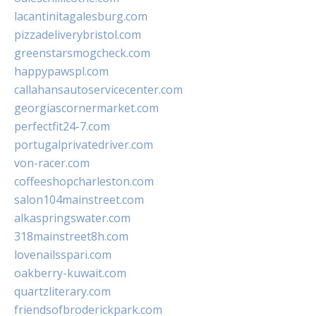
lacantinitagalesburg.com
pizzadeliverybristol.com
greenstarsmogcheck.com
happypawspl.com
callahansautoservicecenter.com
georgiascornermarket.com
perfectfit24-7.com
portugalprivatedriver.com
von-racer.com
coffeeshopcharleston.com
salon104mainstreet.com
alkaspringswater.com
318mainstreet8h.com
lovenailsspari.com
oakberry-kuwait.com
quartzliterary.com
friendsofbroderickpark.com