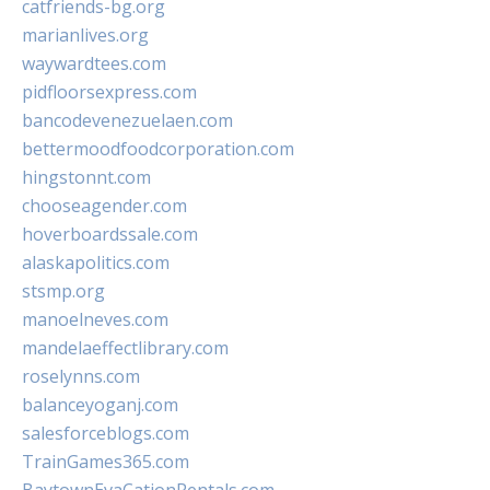
catfriends-bg.org
marianlives.org
waywardtees.com
pidfloorsexpress.com
bancodevenezuelaen.com
bettermoodfoodcorporation.com
hingstonnt.com
chooseagender.com
hoverboardssale.com
alaskapolitics.com
stsmp.org
manoelneves.com
mandelaeffectlibrary.com
roselynns.com
balanceyoganj.com
salesforceblogs.com
TrainGames365.com