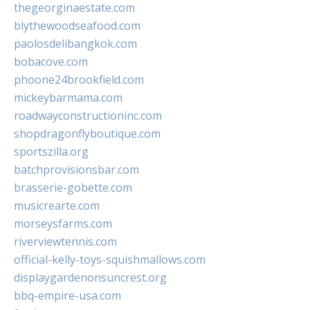
thegeorginaestate.com
blythewoodseafood.com
paolosdelibangkok.com
bobacove.com
phoone24brookfield.com
mickeybarmama.com
roadwayconstructioninc.com
shopdragonflyboutique.com
sportszilla.org
batchprovisionsbar.com
brasserie-gobette.com
musicrearte.com
morseysfarms.com
riverviewtennis.com
official-kelly-toys-squishmallows.com
displaygardenonsuncrest.org
bbq-empire-usa.com