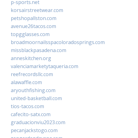
p-sports.net
korsairstreetwear.com
petshopallston.com
avenue26tacos.com
topgglasses.com
broadmoornailsspacoloradosprings.com
missblackpasadena.com
anneskitchen.org
valenciamarketytaqueria.com
reefrecordsllc.com
alawaffle.com
aryouthfishing.com
united-basketball.com
tios-tacos.com
cafecito-satx.com
graduacionviu2023.com
pecanjackstogo.com