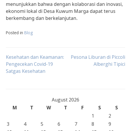
menunjukkan bahwa dengan kolaborasi dan inovasi,
ekonomi lokal di Desa Kuwum Marga dapat terus
berkembang dan berkelanjutan.
Posted in
Blog
Post
Kesehatan dan Keamanan:
Pesona Liburan di Piccoli
Pengecekan Covid-19
Alberghi Tipici
Satgas Kesehatan
navigation
August 2026
M
T
W
T
F
S
S
1
2
3
4
5
6
7
8
9