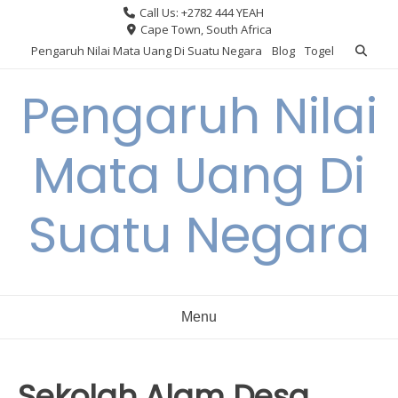
Skip
Call Us: +2782 444 YEAH
to
Cape Town, South Africa
content
Pengaruh Nilai Mata Uang Di Suatu Negara
Blog
Togel
Pengaruh Nilai
Mata Uang Di
Suatu Negara
Menu
Sekolah Alam Desa