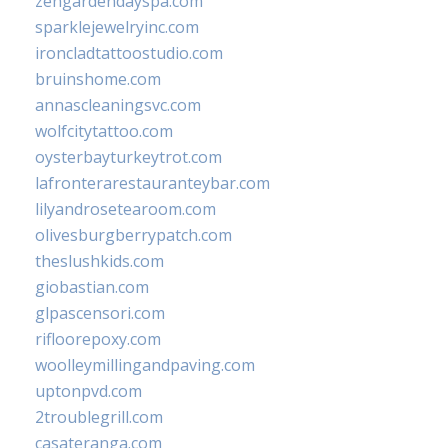
zengardendayspa.com
sparklejewelryinc.com
ironcladtattoostudio.com
bruinshome.com
annascleaningsvc.com
wolfcitytattoo.com
oysterbayturkeytrot.com
lafronterarestauranteybar.com
lilyandrosetearoom.com
olivesburgberrypatch.com
theslushkids.com
giobastian.com
glpascensori.com
rifloorepoxy.com
woolleymillingandpaving.com
uptonpvd.com
2troublegrill.com
casateranga.com