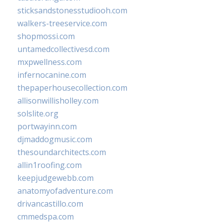
sticksandstonesstudiooh.com
walkers-treeservice.com
shopmossi.com
untamedcollectivesd.com
mxpwellness.com
infernocanine.com
thepaperhousecollection.com
allisonwillisholley.com
solslite.org
portwayinn.com
djmaddogmusic.com
thesoundarchitects.com
allin1roofing.com
keepjudgewebb.com
anatomyofadventure.com
drivancastillo.com
cmmedspa.com