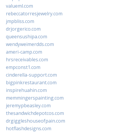
valueml.com
rebeccatorresjewelry.com
jmpbliss.com
drjorgerico.com
queensushipa.com
wendyweimerdds.com
ameri-camp.com
hrsreceivables.com
empconst1.com
cinderella-support.com
bigpinkrestaurant.com
inspirehuahin.com
memmingerspainting.com
jeremypbeasley.com
thesandwichdepotcos.com
drgiggleshouseofpain.com
hotflashdesigns.com