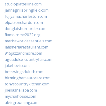
studiopiattellina.com
jannagrillspringfield.com
fujiyamacharleston.com
elpatronchardon.com
donglaishun-order.com
fiamc-rome2022.org
mariceworldessentials.com
lafisheriarestaurant.com
915jazzandmore.com
aguadulce-countryfair.com
jakehovis.com
bosswingsduluth.com
birminghamautocare.com
tonyscountrykitchen.com
jbellasnailspa.com
mychaihouse.com
alvisgrooming.com