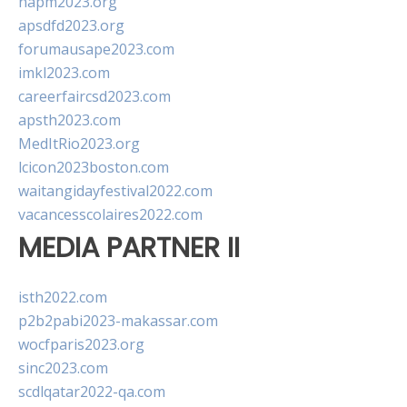
napm2023.org
apsdfd2023.org
forumausape2023.com
imkl2023.com
careerfaircsd2023.com
apsth2023.com
MedItRio2023.org
lcicon2023boston.com
waitangidayfestival2022.com
vacancesscolaires2022.com
MEDIA PARTNER II
isth2022.com
p2b2pabi2023-makassar.com
wocfparis2023.org
sinc2023.com
scdlqatar2022-qa.com