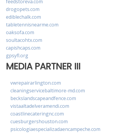
feedstoreva.com
drogopets.com
ediblechalk.com
tabletennisnearme.com
oaksofa.com
soultacohtx.com
capishcaps.com
gpsyfl.org
MEDIA PARTNER III
vwrepairarlington.com
cleaningservicebaltimore-md.com
beckslandscapeandfence.com
vistaaltadelveramendi.com
coastlinecateringnc.com
cuesburgershouston.com
psicologiaespecializadaencampeche.com