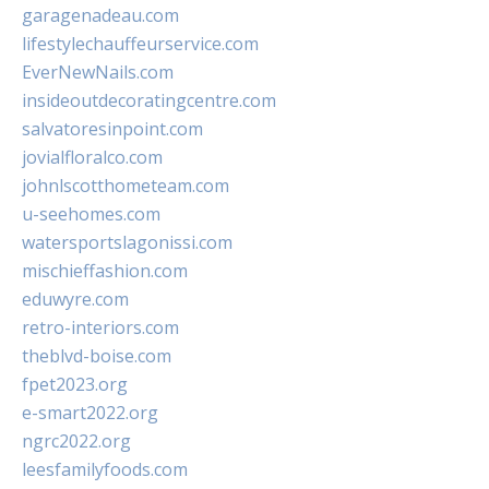
garagenadeau.com
lifestylechauffeurservice.com
EverNewNails.com
insideoutdecoratingcentre.com
salvatoresinpoint.com
jovialfloralco.com
johnlscotthometeam.com
u-seehomes.com
watersportslagonissi.com
mischieffashion.com
eduwyre.com
retro-interiors.com
theblvd-boise.com
fpet2023.org
e-smart2022.org
ngrc2022.org
leesfamilyfoods.com