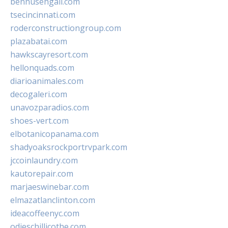
bennusehgall.com
tsecincinnati.com
roderconstructiongroup.com
plazabatai.com
hawkscayresort.com
hellonquads.com
diarioanimales.com
decogaleri.com
unavozparadios.com
shoes-vert.com
elbotanicopanama.com
shadyoaksrockportrvpark.com
jccoinlaundry.com
kautorepair.com
marjaeswinebar.com
elmazatlanclinton.com
ideacoffeenyc.com
odieschillicothe.com