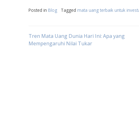
Posted in
Blog
Tagged
mata uang terbaik untuk invest
Post
Tren Mata Uang Dunia Hari Ini: Apa yang
Mempengaruhi Nilai Tukar
navigation