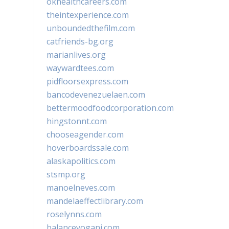
okhealthcareers.com
theintexperience.com
unboundedthefilm.com
catfriends-bg.org
marianlives.org
waywardtees.com
pidfloorsexpress.com
bancodevenezuelaen.com
bettermoodfoodcorporation.com
hingstonnt.com
chooseagender.com
hoverboardssale.com
alaskapolitics.com
stsmp.org
manoelneves.com
mandelaeffectlibrary.com
roselynns.com
balanceyoganj.com