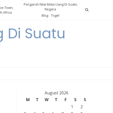
Pengaruh Nilai Mata Uang Di Suatu
pe Town,
Negara
h Africa
Blog
Togel
 Di Suatu
August 2026
M
T
W
T
F
S
S
1
2