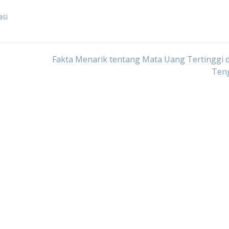
asi
Fakta Menarik tentang Mata Uang Tertinggi d
Ten