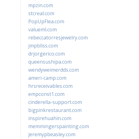
mpzin.com
stcreal.com
PopUpFlea.com
valueml.com
rebeccatorresjewelry.com
jmpbliss.com
drjorgerico.com
queensushipa.com
wendyweimerdds.com
ameri-camp.com
hrsreceivables.com
empconst1.com
cinderella-support.com
bigpinkrestaurant.com
inspirehuahin.com
memmingerspainting.com
jeremypbeasley.com