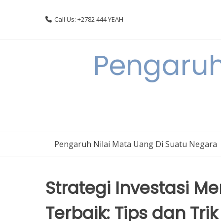
Skip
to
Call Us: +2782 444 YEAH
content
Pengaruh
Pengaruh Nilai Mata Uang Di Suatu Negara
Strategi Investasi 
Terbaik: Tips dan Trik