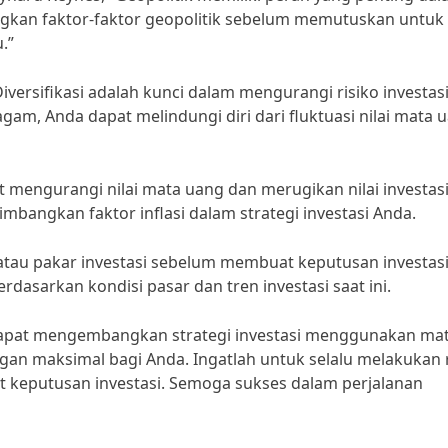
gkan faktor-faktor geopolitik sebelum memutuskan untuk
.”
 Diversifikasi adalah kunci dalam mengurangi risiko investasi
gam, Anda dapat melindungi diri dari fluktuasi nilai mata 
pat mengurangi nilai mata uang dan merugikan nilai investas
mbangkan faktor inflasi dalam strategi investasi Anda.
 atau pakar investasi sebelum membuat keputusan investasi
asarkan kondisi pasar dan tren investasi saat ini.
a dapat mengembangkan strategi investasi menggunakan ma
an maksimal bagi Anda. Ingatlah untuk selalu melakukan r
 keputusan investasi. Semoga sukses dalam perjalanan