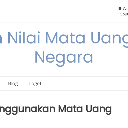
Ca
Sout
 Nilai Mata Uang
Negara
Blog
Togel
Menggunakan Mata Uang