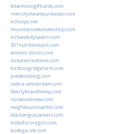
bluemoongiftcards.com
rivercitysteampunkexpo.com
kchoops.net
mountainsideskateshop.com
kirtlandcitytavern.com
301nutritionspot.com
ammos-stores.com
loceanecreations.com
birdsongridgefarm.com
joiedevivblog.com
valera-amsterdam.com
libertybrandhemp.com
norwoodinnwi.com
neighboursmarket.com
blackanguscareers.com
bolesfororegon.com
bodega-ole.com