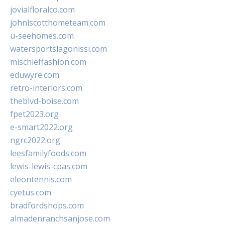
jovialfloralco.com
johnlscotthometeam.com
u-seehomes.com
watersportslagonissi.com
mischieffashion.com
eduwyre.com
retro-interiors.com
theblvd-boise.com
fpet2023.org
e-smart2022.org
ngrc2022.org
leesfamilyfoods.com
lewis-lewis-cpas.com
eleontennis.com
cyetus.com
bradfordshops.com
almadenranchsanjose.com