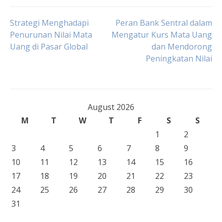
Post
Strategi Menghadapi
Peran Bank Sentral dalam
Penurunan Nilai Mata
Mengatur Kurs Mata Uang
Uang di Pasar Global
dan Mendorong
navigation
Peningkatan Nilai
August 2026
M
T
W
T
F
S
S
1
2
3
4
5
6
7
8
9
10
11
12
13
14
15
16
17
18
19
20
21
22
23
24
25
26
27
28
29
30
31