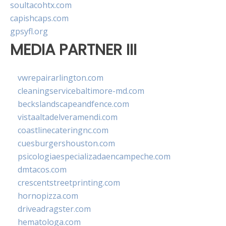
soultacohtx.com
capishcaps.com
gpsyfl.org
MEDIA PARTNER III
vwrepairarlington.com
cleaningservicebaltimore-md.com
beckslandscapeandfence.com
vistaaltadelveramendi.com
coastlinecateringnc.com
cuesburgershouston.com
psicologiaespecializadaencampeche.com
dmtacos.com
crescentstreetprinting.com
hornopizza.com
driveadragster.com
hematologa.com