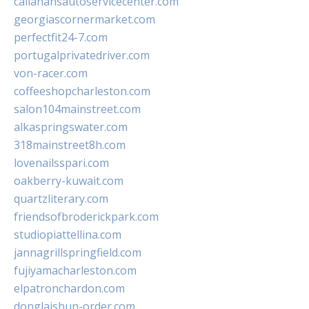
callahansautoservicecenter.com
georgiascornermarket.com
perfectfit24-7.com
portugalprivatedriver.com
von-racer.com
coffeeshopcharleston.com
salon104mainstreet.com
alkaspringswater.com
318mainstreet8h.com
lovenailsspari.com
oakberry-kuwait.com
quartzliterary.com
friendsofbroderickpark.com
studiopiattellina.com
jannagrillspringfield.com
fujiyamacharleston.com
elpatronchardon.com
donglaishun-order.com