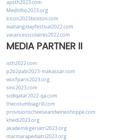
apsth2023.com
MedItRio2023.org
lcicon2023boston.com
waitangidayfestival2022.com
vacancesscolaires2022.com
MEDIA PARTNER II
isth2022.com
p2b2pabi2023-makassar.com
wocfparis2023.org
sinc2023.com
scdlqatar2022-qa.com
thecolumbiagrill.com
provisionscheeseandwineshoppe.com
khedi2023.org
akademikgeriatri2023.org
marmarapediatri2023.org