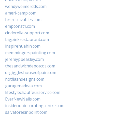
wendyweimerdds.com
ameri-camp.com
hrsreceivables.com
empconst1.com
cinderella-support.com
bigpinkrestaurant.com
inspirehuahin.com
memmingerspainting.com
jeremypbeasley.com
thesandwichdepotcos.com
drgiggleshouseofpain.com
hotflashdesigns.com
garagenadeau.com
lifestylechauffeurservice.com
EverNewNails.com
insideoutdecoratingcentre.com
salvatoresinpoint.com