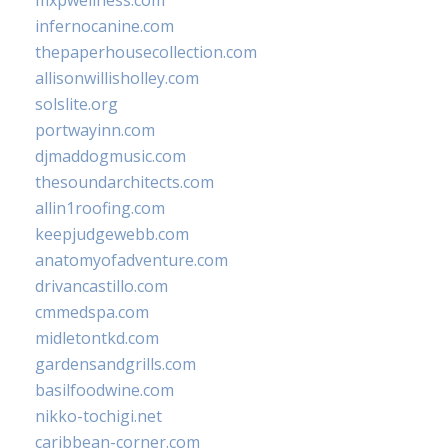
infernocanine.com
thepaperhousecollection.com
allisonwillisholley.com
solslite.org
portwayinn.com
djmaddogmusic.com
thesoundarchitects.com
allin1roofing.com
keepjudgewebb.com
anatomyofadventure.com
drivancastillo.com
cmmedspa.com
midletontkd.com
gardensandgrills.com
basilfoodwine.com
nikko-tochigi.net
caribbean-corner.com