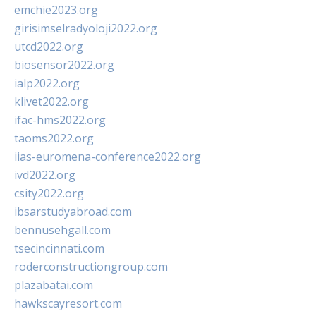
emchie2023.org
girisimselradyoloji2022.org
utcd2022.org
biosensor2022.org
ialp2022.org
klivet2022.org
ifac-hms2022.org
taoms2022.org
iias-euromena-conference2022.org
ivd2022.org
csity2022.org
ibsarstudyabroad.com
bennusehgall.com
tsecincinnati.com
roderconstructiongroup.com
plazabatai.com
hawkscayresort.com