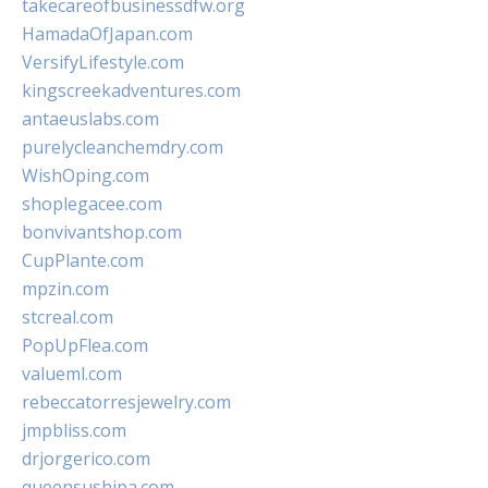
takecareofbusinessdfw.org
HamadaOfJapan.com
VersifyLifestyle.com
kingscreekadventures.com
antaeuslabs.com
purelycleanchemdry.com
WishOping.com
shoplegacee.com
bonvivantshop.com
CupPlante.com
mpzin.com
stcreal.com
PopUpFlea.com
valueml.com
rebeccatorresjewelry.com
jmpbliss.com
drjorgerico.com
queensushipa.com