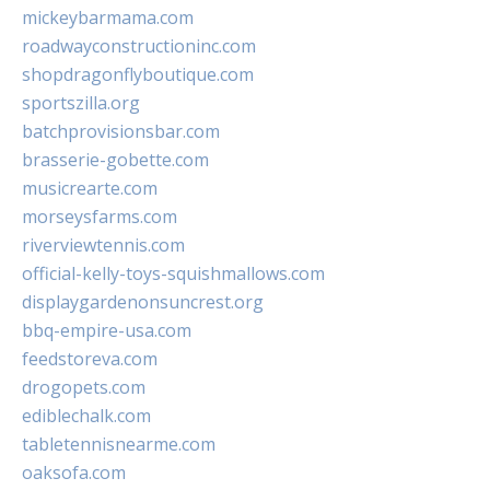
mickeybarmama.com
roadwayconstructioninc.com
shopdragonflyboutique.com
sportszilla.org
batchprovisionsbar.com
brasserie-gobette.com
musicrearte.com
morseysfarms.com
riverviewtennis.com
official-kelly-toys-squishmallows.com
displaygardenonsuncrest.org
bbq-empire-usa.com
feedstoreva.com
drogopets.com
ediblechalk.com
tabletennisnearme.com
oaksofa.com