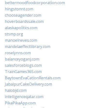
bettermoodfoodcorporation.com
hingstonnt.com
chooseagender.com
hoverboardssale.com
alaskapolitics.com
stsmp.org
manoelneves.com
mandelaeffectlibrary.com
roselynns.com
balanceyoganj.com
salesforceblogs.com
TrainGames365.com
BaytownEvaCationRentals.com
JabalpurCakeDelivery.com
halobjd.com
intelligenceqatar.com
PikaPikaApp.com