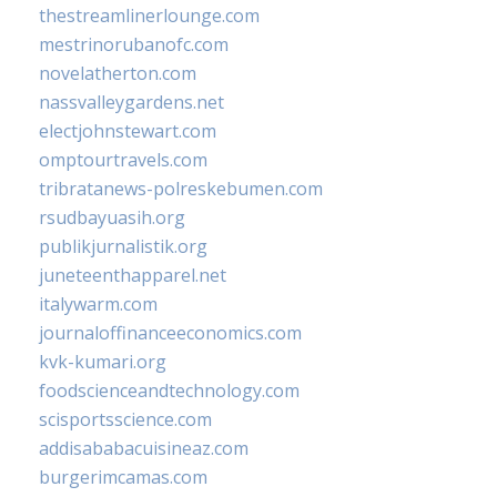
thestreamlinerlounge.com
mestrinorubanofc.com
novelatherton.com
nassvalleygardens.net
electjohnstewart.com
omptourtravels.com
tribratanews-polreskebumen.com
rsudbayuasih.org
publikjurnalistik.org
juneteenthapparel.net
italywarm.com
journaloffinanceeconomics.com
kvk-kumari.org
foodscienceandtechnology.com
scisportsscience.com
addisababacuisineaz.com
burgerimcamas.com