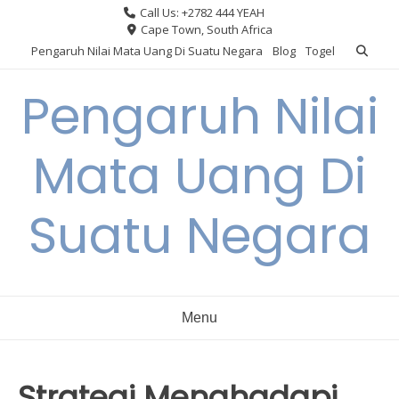
Skip
Call Us: +2782 444 YEAH
to
Cape Town, South Africa
content
Pengaruh Nilai Mata Uang Di Suatu Negara
Blog
Togel
Pengaruh Nilai
Mata Uang Di
Suatu Negara
Menu
Strategi Menghadapi