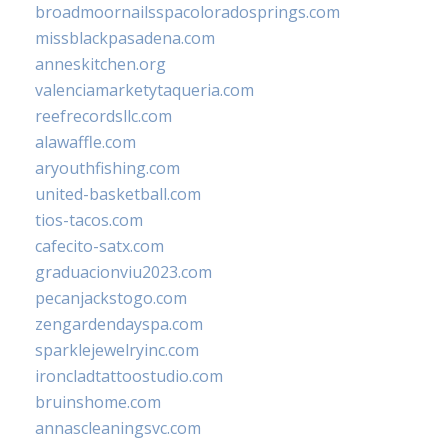
broadmoornailsspacoloradosprings.com
missblackpasadena.com
anneskitchen.org
valenciamarketytaqueria.com
reefrecordsllc.com
alawaffle.com
aryouthfishing.com
united-basketball.com
tios-tacos.com
cafecito-satx.com
graduacionviu2023.com
pecanjackstogo.com
zengardendayspa.com
sparklejewelryinc.com
ironcladtattoostudio.com
bruinshome.com
annascleaningsvc.com