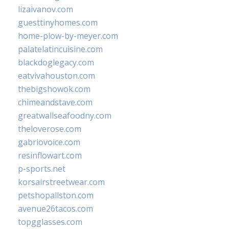
lizaivanov.com
guesttinyhomes.com
home-plow-by-meyer.com
palatelatincuisine.com
blackdoglegacy.com
eatvivahouston.com
thebigshowok.com
chimeandstave.com
greatwallseafoodny.com
theloverose.com
gabriovoice.com
resinflowart.com
p-sports.net
korsairstreetwear.com
petshopallston.com
avenue26tacos.com
topgglasses.com