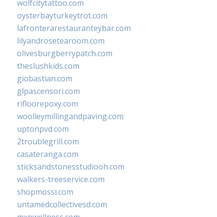
wolfcitytattoo.com
oysterbayturkeytrot.com
lafronterarestauranteybar.com
lilyandrosetearoom.com
olivesburgberrypatch.com
theslushkids.com
giobastian.com
glpascensori.com
rifloorepoxy.com
woolleymillingandpaving.com
uptonpvd.com
2troublegrill.com
casateranga.com
sticksandstonesstudiooh.com
walkers-treeservice.com
shopmossi.com
untamedcollectivesd.com
mxpwellness.com