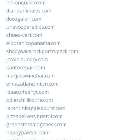
hellonquads.com
diarioanimales.com
decogaleri.com
unavozparadios.com
shoes-vert.com
elbotanicopanama.com
shadyoaksrockportrvpark.com
jccoinlaundry.com
kautorepair.com
marjaeswinebar.com
elmazatlanclinton.com
ideacoffeenyc.com
odieschillicothe.com
lacantinitagalesburg.com
pizzadeliverybristol.com
greenstarsmogcheck.com
happypawspl.com