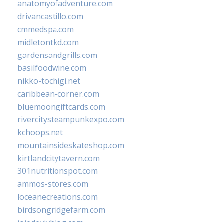
anatomyofadventure.com
drivancastillo.com
cmmedspa.com
midletontkd.com
gardensandgrills.com
basilfoodwine.com
nikko-tochigi.net
caribbean-corner.com
bluemoongiftcards.com
rivercitysteampunkexpo.com
kchoops.net
mountainsideskateshop.com
kirtlandcitytavern.com
301nutritionspot.com
ammos-stores.com
loceanecreations.com
birdsongridgefarm.com