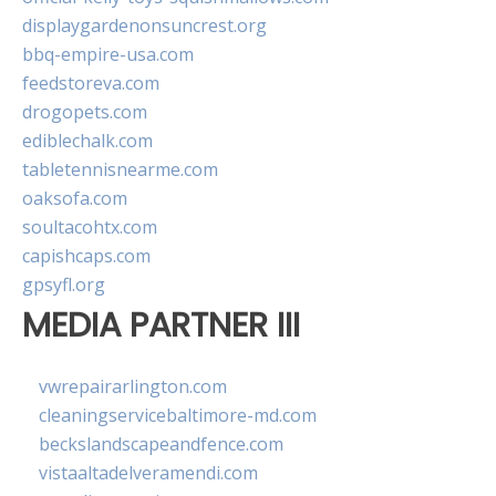
displaygardenonsuncrest.org
bbq-empire-usa.com
feedstoreva.com
drogopets.com
ediblechalk.com
tabletennisnearme.com
oaksofa.com
soultacohtx.com
capishcaps.com
gpsyfl.org
MEDIA PARTNER III
vwrepairarlington.com
cleaningservicebaltimore-md.com
beckslandscapeandfence.com
vistaaltadelveramendi.com