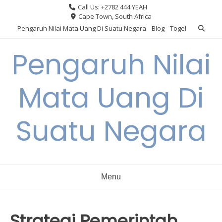
Skip
Call Us: +2782 444 YEAH
to
Cape Town, South Africa
content
Pengaruh Nilai Mata Uang Di Suatu Negara
Blog
Togel
Pengaruh Nilai
Mata Uang Di
Suatu Negara
Menu
Strategi Pemerintah