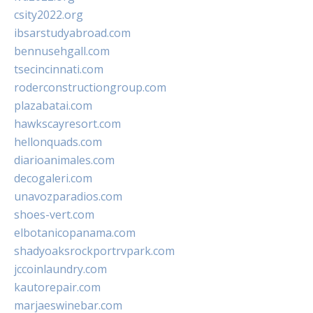
csity2022.org
ibsarstudyabroad.com
bennusehgall.com
tsecincinnati.com
roderconstructiongroup.com
plazabatai.com
hawkscayresort.com
hellonquads.com
diarioanimales.com
decogaleri.com
unavozparadios.com
shoes-vert.com
elbotanicopanama.com
shadyoaksrockportrvpark.com
jccoinlaundry.com
kautorepair.com
marjaeswinebar.com