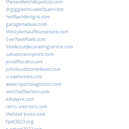
thesandwichdepotcos.com
drgiggleshouseofpain.com
hotflashdesigns.com
garagenadeau.com
lifestylechauffeurservice.com
EverNewNails.com
insideoutdecoratingcentre.com
salvatoresinpoint.com
jovialfloralco.com
johnlscotthometeam.com
u-seehomes.com
watersportslagonissi.com
mischieffashion.com
eduwyre.com
retro-interiors.com
theblvd-boise.com
fpet2023.org