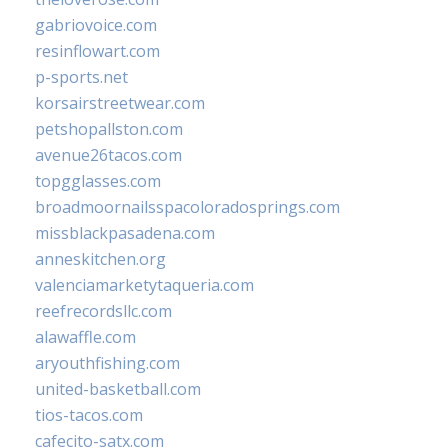
gabriovoice.com
resinflowart.com
p-sports.net
korsairstreetwear.com
petshopallston.com
avenue26tacos.com
topgglasses.com
broadmoornailsspacoloradosprings.com
missblackpasadena.com
anneskitchen.org
valenciamarketytaqueria.com
reefrecordsllc.com
alawaffle.com
aryouthfishing.com
united-basketball.com
tios-tacos.com
cafecito-satx.com