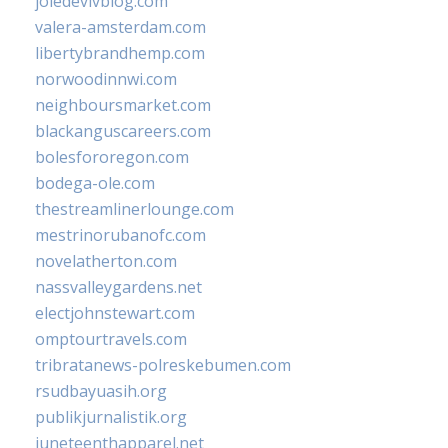
joiedevivblog.com
valera-amsterdam.com
libertybrandhemp.com
norwoodinnwi.com
neighboursmarket.com
blackanguscareers.com
bolesfororegon.com
bodega-ole.com
thestreamlinerlounge.com
mestrinorubanofc.com
novelatherton.com
nassvalleygardens.net
electjohnstewart.com
omptourtravels.com
tribratanews-polreskebumen.com
rsudbayuasih.org
publikjurnalistik.org
juneteenthapparel.net