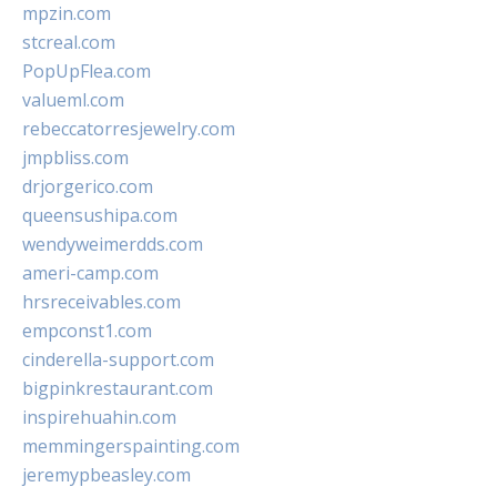
mpzin.com
stcreal.com
PopUpFlea.com
valueml.com
rebeccatorresjewelry.com
jmpbliss.com
drjorgerico.com
queensushipa.com
wendyweimerdds.com
ameri-camp.com
hrsreceivables.com
empconst1.com
cinderella-support.com
bigpinkrestaurant.com
inspirehuahin.com
memmingerspainting.com
jeremypbeasley.com