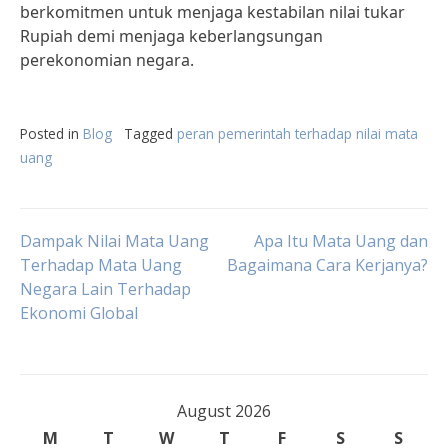
berkomitmen untuk menjaga kestabilan nilai tukar
Rupiah demi menjaga keberlangsungan
perekonomian negara.
Posted in
Blog
Tagged
peran pemerintah terhadap nilai mata
uang
Post
Dampak Nilai Mata Uang
Apa Itu Mata Uang dan
Terhadap Mata Uang
Bagaimana Cara Kerjanya?
Negara Lain Terhadap
navigation
Ekonomi Global
August 2026
M
T
W
T
F
S
S