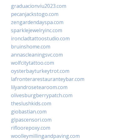
graduacionviu2023.com
pecanjackstogo.com
zengardendayspa.com
sparklejewelryinc.com
ironcladtattoostudio.com
bruinshome.com
annascleaningsvc.com
wolfcitytattoo.com
oysterbayturkeytrot.com
lafronterarestauranteybar.com
lilyandrosetearoom.com
olivesburgberrypatch.com
theslushkids.com
giobastian.com
glpascensori.com
rifloorepoxy.com
woolleymillingandpaving.com