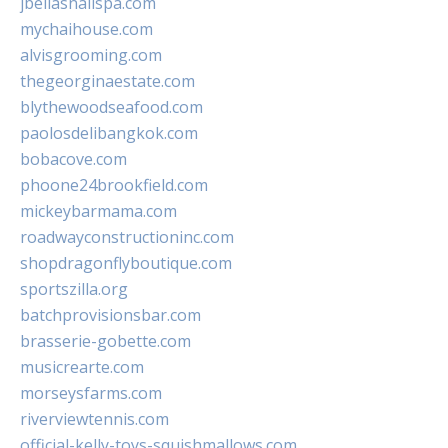
jbellasnailspa.com
mychaihouse.com
alvisgrooming.com
thegeorginaestate.com
blythewoodseafood.com
paolosdelibangkok.com
bobacove.com
phoone24brookfield.com
mickeybarmama.com
roadwayconstructioninc.com
shopdragonflyboutique.com
sportszilla.org
batchprovisionsbar.com
brasserie-gobette.com
musicrearte.com
morseysfarms.com
riverviewtennis.com
official-kelly-toys-squishmallows.com