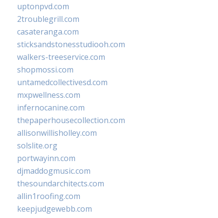
uptonpvd.com
2troublegrill.com
casateranga.com
sticksandstonesstudiooh.com
walkers-treeservice.com
shopmossi.com
untamedcollectivesd.com
mxpwellness.com
infernocanine.com
thepaperhousecollection.com
allisonwillisholley.com
solslite.org
portwayinn.com
djmaddogmusic.com
thesoundarchitects.com
allin1roofing.com
keepjudgewebb.com