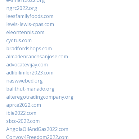
e-smart2022.org
ngrc2022.org
leesfamilyfoods.com
lewis-lewis-cpas.com
eleontennis.com
cyetus.com
bradfordshops.com
almadenranchsanjose.com
advocatevijay.com
adlibilimler2023.com
naswwebed.org
balithut-manado.org
alteregotradingcompany.org
aprce2022.com
ibie2022.com
sbcc-2022.com
AngolaOilAndGas2022.com
Convoy4Freedom2022.com