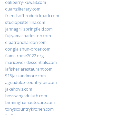
oakberry-kuwait.com
quartzliterary.com
friendsofbroderickpark.com
studiopiattellina.com
jannagrillspringfield.com
fujiyamacharleston.com
elpatronchardon.com
donglaishun-order.com
fiamc-rome2022.org
mariceworldessentials.com
lafisheriarestaurant.com
915jazzandmore.com
aguadulce-countryfair.com
jakehovis.com
bosswingsduluth.com
birminghamautocare.com
tonyscountrykitchen.com