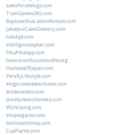
salesforceblogs.com
TrainGames365.com
BaytownEvaCationRentals.com
JabalpurCakeDelivery.com
halobjd.com
intelligenceqatar.com
PikaPikaApp.com
takecareofbusinessdfw.org
HamadaOfJapan.com
VersifyLifestyle.com
kingscreekadventures.com
antaeuslabs.com
purelycleanchemdry.com
WishOping.com
shoplegacee.com
bonvivantshop.com
CupPlante.com