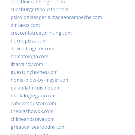
coastlinecateringnc.com
cuesburgershouston.com
psicologiaespecializadaencampeche.com
dmtacos.com
crescentstreetprinting.com
hornopizza.com
driveadragster.com
hematologa.com
lizaivanov.com
guesttinyhomes.com
home-plow-by-meyer.com
palatelatincuisine.com
blackdoglegacy.com
eatvivahouston.com
thebigshowok.com
chimeandstave.com
greatwallseafoodny.com
theloverose.com