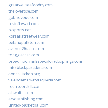
greatwallseafoodny.com
theloverose.com
gabriovoice.com
resinflowart.com
p-sports.net
korsairstreetwear.com
petshopallston.com
avenue26tacos.com
topgglasses.com
broadmoornailsspacoloradosprings.com
missblackpasadena.com
anneskitchen.org
valenciamarketytaqueria.com
reefrecordsllc.com
alawaffle.com
aryouthfishing.com
united-basketball.com