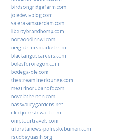
birdsongridgefarm.com
joiedevivblog.com
valera-amsterdam.com
libertybrandhemp.com
norwoodinnwi.com
neighboursmarket.com
blackanguscareers.com
bolesfororegon.com
bodega-ole.com
thestreamlinerlounge.com
mestrinorubanofc.com
novelatherton.com
nassvalleygardens.net
electjohnstewart.com
omptourtravels.com
tribratanews-polreskebumen.com
rsudbayuasih.org