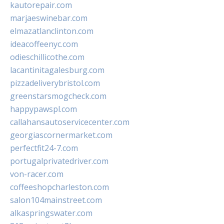
kautorepair.com
marjaeswinebar.com
elmazatlanclinton.com
ideacoffeenyc.com
odieschillicothe.com
lacantinitagalesburg.com
pizzadeliverybristol.com
greenstarsmogcheck.com
happypawspl.com
callahansautoservicecenter.com
georgiascornermarket.com
perfectfit24-7.com
portugalprivatedriver.com
von-racer.com
coffeeshopcharleston.com
salon104mainstreet.com
alkaspringswater.com