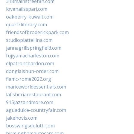
318mainstreet8h.com
lovenailsspari.com
oakberry-kuwait.com
quartzliterary.com
friendsofbroderickpark.com
studiopiattellina.com
jannagrillspringfield.com
fujiyamacharleston.com
elpatronchardon.com
donglaishun-order.com
fiamc-rome2022.org
mariceworldessentials.com
lafisheriarestaurant.com
915jazzandmore.com
aguadulce-countryfair.com
jakehovis.com
bosswingsduluth.com
birminghamautocare.com