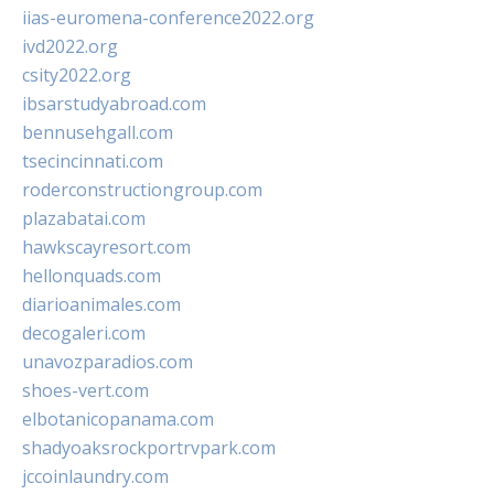
iias-euromena-conference2022.org
ivd2022.org
csity2022.org
ibsarstudyabroad.com
bennusehgall.com
tsecincinnati.com
roderconstructiongroup.com
plazabatai.com
hawkscayresort.com
hellonquads.com
diarioanimales.com
decogaleri.com
unavozparadios.com
shoes-vert.com
elbotanicopanama.com
shadyoaksrockportrvpark.com
jccoinlaundry.com