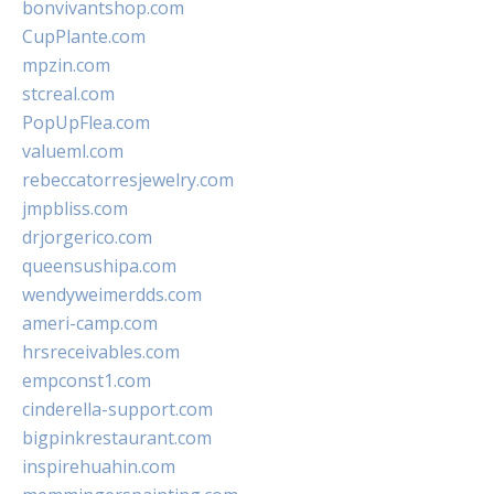
bonvivantshop.com
CupPlante.com
mpzin.com
stcreal.com
PopUpFlea.com
valueml.com
rebeccatorresjewelry.com
jmpbliss.com
drjorgerico.com
queensushipa.com
wendyweimerdds.com
ameri-camp.com
hrsreceivables.com
empconst1.com
cinderella-support.com
bigpinkrestaurant.com
inspirehuahin.com