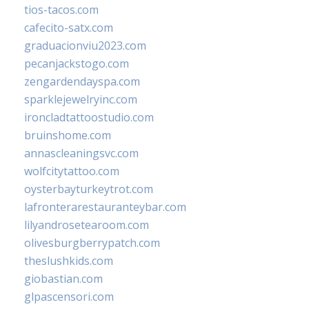
tios-tacos.com
cafecito-satx.com
graduacionviu2023.com
pecanjackstogo.com
zengardendayspa.com
sparklejewelryinc.com
ironcladtattoostudio.com
bruinshome.com
annascleaningsvc.com
wolfcitytattoo.com
oysterbayturkeytrot.com
lafronterarestauranteybar.com
lilyandrosetearoom.com
olivesburgberrypatch.com
theslushkids.com
giobastian.com
glpascensori.com