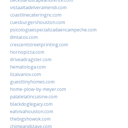
vistaaltadelveramendi.com
coastlinecateringnc.com
cuesburgershouston.com
psicologiaespecializadaencampeche.com
dmtacos.com
crescentstreetprinting.com
hornopizza.com
driveadragster.com
hematologa.com
lizaivanov.com
guesttinyhomes.com
home-plow-by-meyer.com
palatelatincuisine.com
blackdoglegacy.com
eatvivahouston.com
thebigshowok.com
chimeandstave.com