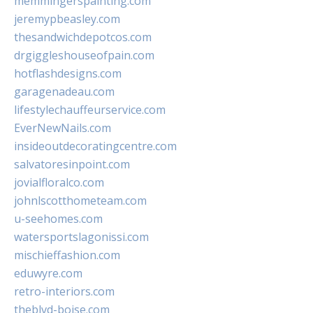
memmingerspainting.com
jeremypbeasley.com
thesandwichdepotcos.com
drgiggleshouseofpain.com
hotflashdesigns.com
garagenadeau.com
lifestylechauffeurservice.com
EverNewNails.com
insideoutdecoratingcentre.com
salvatoresinpoint.com
jovialfloralco.com
johnlscotthometeam.com
u-seehomes.com
watersportslagonissi.com
mischieffashion.com
eduwyre.com
retro-interiors.com
theblvd-boise.com