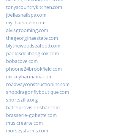
tonyscountrykitchen.com
jbellasnailspa.com
mychaihouse.com
alvisgrooming.com
thegeorginaestate.com
blythewoodseafood.com
paolosdelibangkok.com
bobacove.com
phoone24brookfield.com
mickeybarmama.com
roadwayconstructioninc.com
shopdragonflyboutique.com
sportszilla.org
batchprovisionsbar.com
brasserie-gobette.com
musicrearte.com
morseysfarms.com