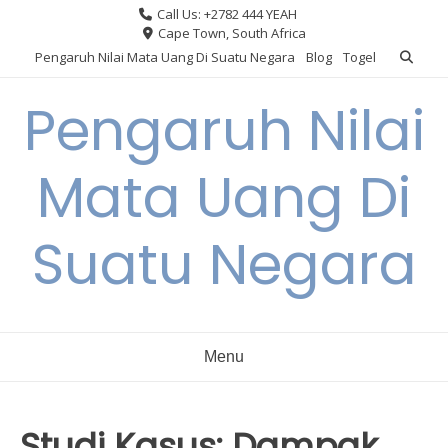
Skip
Call Us: +2782 444 YEAH
to
Cape Town, South Africa
content
Pengaruh Nilai Mata Uang Di Suatu Negara
Blog
Togel
Pengaruh Nilai
Mata Uang Di
Suatu Negara
Menu
Studi Kasus: Dampak