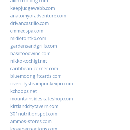
allin1roofing.com
keepjudgewebb.com
anatomyofadventure.com
drivancastillo.com
cmmedspa.com
midletontkd.com
gardensandgrills.com
basilfoodwine.com
nikko-tochigi.net
caribbean-corner.com
bluemoongiftcards.com
rivercitysteampunkexpo.com
kchoops.net
mountainsideskateshop.com
kirtlandcitytavern.com
301nutritionspot.com
ammos-stores.com
loceanecreations.com