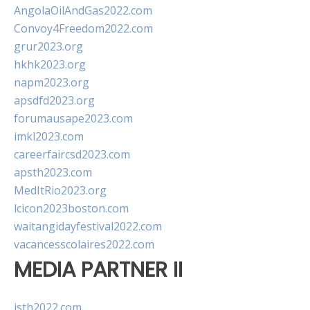
AngolaOilAndGas2022.com
Convoy4Freedom2022.com
grur2023.org
hkhk2023.org
napm2023.org
apsdfd2023.org
forumausape2023.com
imkl2023.com
careerfaircsd2023.com
apsth2023.com
MedItRio2023.org
lcicon2023boston.com
waitangidayfestival2022.com
vacancesscolaires2022.com
MEDIA PARTNER II
isth2022.com