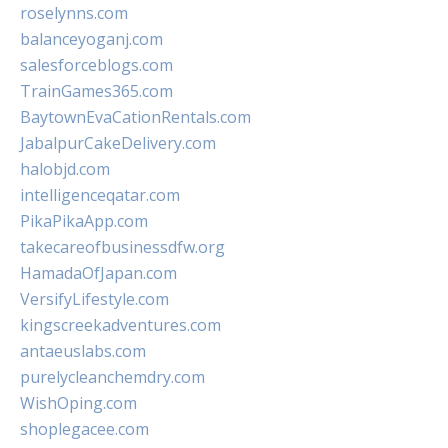
roselynns.com
balanceyoganj.com
salesforceblogs.com
TrainGames365.com
BaytownEvaCationRentals.com
JabalpurCakeDelivery.com
halobjd.com
intelligenceqatar.com
PikaPikaApp.com
takecareofbusinessdfw.org
HamadaOfJapan.com
VersifyLifestyle.com
kingscreekadventures.com
antaeuslabs.com
purelycleanchemdry.com
WishOping.com
shoplegacee.com