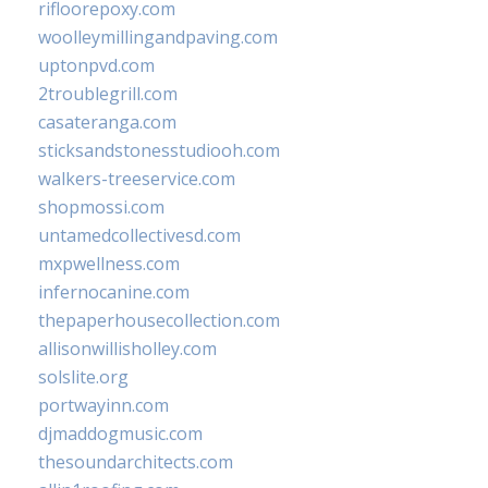
rifloorepoxy.com
woolleymillingandpaving.com
uptonpvd.com
2troublegrill.com
casateranga.com
sticksandstonesstudiooh.com
walkers-treeservice.com
shopmossi.com
untamedcollectivesd.com
mxpwellness.com
infernocanine.com
thepaperhousecollection.com
allisonwillisholley.com
solslite.org
portwayinn.com
djmaddogmusic.com
thesoundarchitects.com