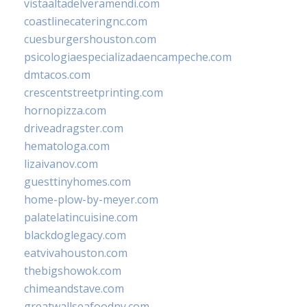
vistaaltadelveramendi.com
coastlinecateringnc.com
cuesburgershouston.com
psicologiaespecializadaencampeche.com
dmtacos.com
crescentstreetprinting.com
hornopizza.com
driveadragster.com
hematologa.com
lizaivanov.com
guesttinyhomes.com
home-plow-by-meyer.com
palatelatincuisine.com
blackdoglegacy.com
eatvivahouston.com
thebigshowok.com
chimeandstave.com
greatwallseafoodny.com