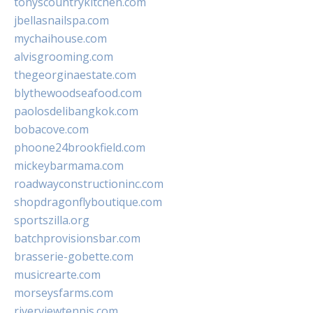
tonyscountrykitchen.com
jbellasnailspa.com
mychaihouse.com
alvisgrooming.com
thegeorginaestate.com
blythewoodseafood.com
paolosdelibangkok.com
bobacove.com
phoone24brookfield.com
mickeybarmama.com
roadwayconstructioninc.com
shopdragonflyboutique.com
sportszilla.org
batchprovisionsbar.com
brasserie-gobette.com
musicrearte.com
morseysfarms.com
riverviewtennis.com