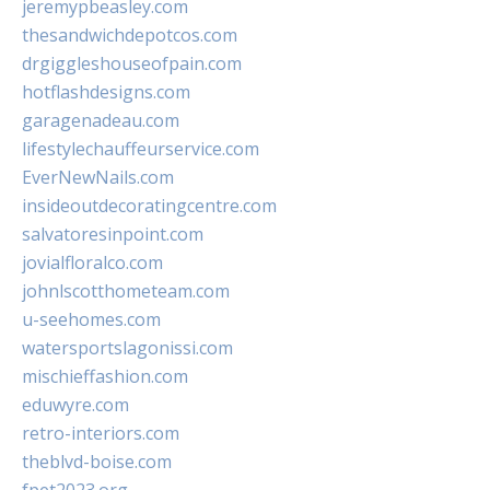
jeremypbeasley.com
thesandwichdepotcos.com
drgiggleshouseofpain.com
hotflashdesigns.com
garagenadeau.com
lifestylechauffeurservice.com
EverNewNails.com
insideoutdecoratingcentre.com
salvatoresinpoint.com
jovialfloralco.com
johnlscotthometeam.com
u-seehomes.com
watersportslagonissi.com
mischieffashion.com
eduwyre.com
retro-interiors.com
theblvd-boise.com