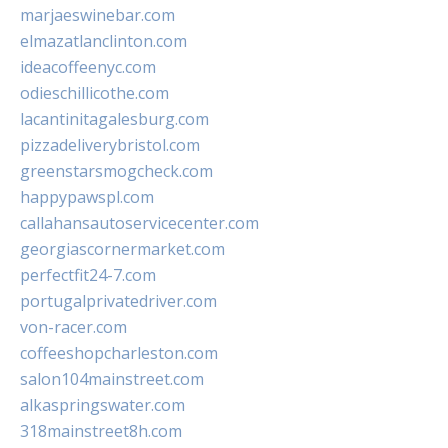
marjaeswinebar.com
elmazatlanclinton.com
ideacoffeenyc.com
odieschillicothe.com
lacantinitagalesburg.com
pizzadeliverybristol.com
greenstarsmogcheck.com
happypawspl.com
callahansautoservicecenter.com
georgiascornermarket.com
perfectfit24-7.com
portugalprivatedriver.com
von-racer.com
coffeeshopcharleston.com
salon104mainstreet.com
alkaspringswater.com
318mainstreet8h.com