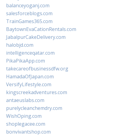
balanceyoganj.com
salesforceblogs.com
TrainGames365.com
BaytownEvaCationRentals.com
JabalpurCakeDelivery.com
halobjd.com
intelligenceqatar.com
PikaPikaApp.com
takecareofbusinessdfw.org
HamadaOfJapan.com
VersifyLifestyle.com
kingscreekadventures.com
antaeuslabs.com
purelycleanchemdry.com
WishOping.com
shoplegacee.com
bonvivantshop.com