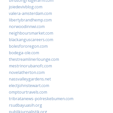
birdsongridgefarm.com
joiedevivblog.com
valera-amsterdam.com
libertybrandhemp.com
norwoodinnwi.com
neighboursmarket.com
blackanguscareers.com
bolesfororegon.com
bodega-ole.com
thestreamlinerlounge.com
mestrinorubanofc.com
novelatherton.com
nassvalleygardens.net
electjohnstewart.com
omptourtravels.com
tribratanews-polreskebumen.com
rsudbayuasih.org
publikjurnalistik.org