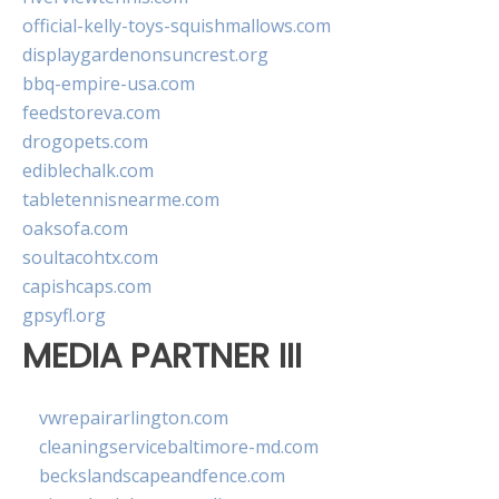
official-kelly-toys-squishmallows.com
displaygardenonsuncrest.org
bbq-empire-usa.com
feedstoreva.com
drogopets.com
ediblechalk.com
tabletennisnearme.com
oaksofa.com
soultacohtx.com
capishcaps.com
gpsyfl.org
MEDIA PARTNER III
vwrepairarlington.com
cleaningservicebaltimore-md.com
beckslandscapeandfence.com