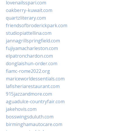
lovenailsspari.com
oakberry-kuwait.com
quartzliterary.com
friendsofbroderickpark.com
studiopiattellina.com
jannagrillspringfield.com
fujiyamacharleston.com
elpatronchardon.com
donglaishun-order.com
fiamc-rome2022.org
mariceworldessentials.com
lafisheriarestaurant.com
915jazzandmore.com
aguadulce-countryfair.com
jakehovis.com
bosswingsduluth.com
birminghamautocare.com