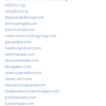
ivd2022.org
csity2022.org
ibsarstudyabroad.com
bennusehgall.com
tsecincinnati.com
roderconstructiongroup.com
plazabatai.com
hawkscayresort.com
hellonquads.com
diarioanimales.com
decogaleri.com
unavozparadios.com
shoes-vert.com
elbotanicopanama.com
shadyoaksrockportrvpark.com
jccoinlaundry.com
kautorepair.com