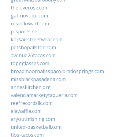
theloverose.com
gabriovoice.com
resinflowart.com
p-sports.net
korsairstreetwear.com
petshopallston.com
avenue26tacos.com
topgglasses.com
broadmoornailsspacoloradosprings.com
missblackpasadena.com
anneskitchen.org
valenciamarketytaqueria.com
reefrecordsllc.com
alawaffle.com
aryouthfishing.com
united-basketball.com
tios-tacos.com