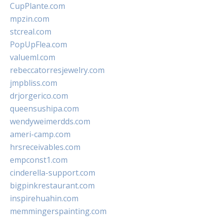
CupPlante.com
mpzin.com
stcreal.com
PopUpFlea.com
valueml.com
rebeccatorresjewelry.com
jmpbliss.com
drjorgerico.com
queensushipa.com
wendyweimerdds.com
ameri-camp.com
hrsreceivables.com
empconst1.com
cinderella-support.com
bigpinkrestaurant.com
inspirehuahin.com
memmingerspainting.com