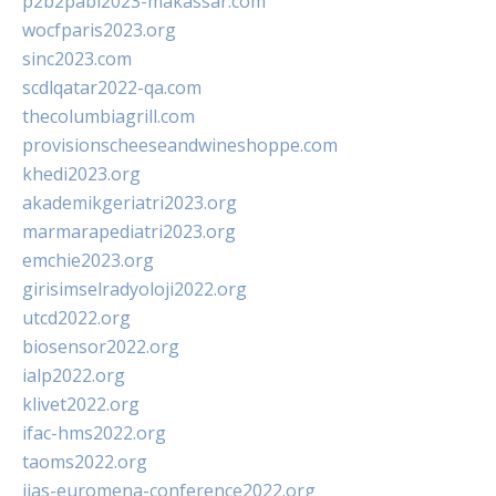
p2b2pabi2023-makassar.com
wocfparis2023.org
sinc2023.com
scdlqatar2022-qa.com
thecolumbiagrill.com
provisionscheeseandwineshoppe.com
khedi2023.org
akademikgeriatri2023.org
marmarapediatri2023.org
emchie2023.org
girisimselradyoloji2022.org
utcd2022.org
biosensor2022.org
ialp2022.org
klivet2022.org
ifac-hms2022.org
taoms2022.org
iias-euromena-conference2022.org