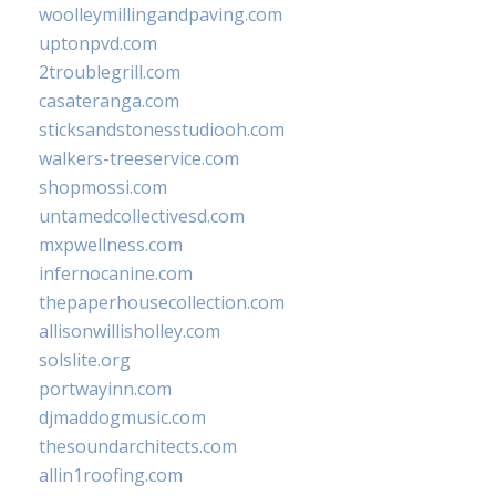
woolleymillingandpaving.com
uptonpvd.com
2troublegrill.com
casateranga.com
sticksandstonesstudiooh.com
walkers-treeservice.com
shopmossi.com
untamedcollectivesd.com
mxpwellness.com
infernocanine.com
thepaperhousecollection.com
allisonwillisholley.com
solslite.org
portwayinn.com
djmaddogmusic.com
thesoundarchitects.com
allin1roofing.com