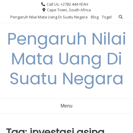
Skip
Call Us: +2782 444 YEAH
to
Cape Town, South Africa
content
Pengaruh Nilai Mata Uang Di Suatu Negara
Blog
Togel
Pengaruh Nilai
Mata Uang Di
Suatu Negara
Menu
Tag:
investasi asing