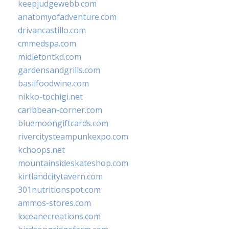
keepjudgewebb.com
anatomyofadventure.com
drivancastillo.com
cmmedspa.com
midletontkd.com
gardensandgrills.com
basilfoodwine.com
nikko-tochigi.net
caribbean-corner.com
bluemoongiftcards.com
rivercitysteampunkexpo.com
kchoops.net
mountainsideskateshop.com
kirtlandcitytavern.com
301nutritionspot.com
ammos-stores.com
loceanecreations.com