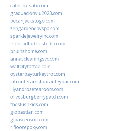
cafecito-satx.com
graduacionviu2023.com
pecanjackstogo.com
zengardendayspa.com
sparklejewelryinc.com
ironcladtattoostudio.com
bruinshome.com
annascleaningsvc.com
wolfcitytattoo.com
oysterbayturkeytrot.com
lafronterarestauranteybar.com
lilyandrosetearoom.com
olivesburgberrypatch.com
theslushkids.com
giobastian.com
glpascensori.com
rifloorepoxy.com