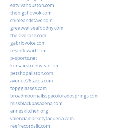
eatvivahouston.com
thebigshowok.com
chimeandstave.com
greatwallseafoodny.com
theloverose.com
gabriovoice.com
resinflowart.com
p-sports.net
korsairstreetwear.com
petshopallston.com
avenue26tacos.com
topgglasses.com
broadmoornailsspacoloradosprings.com
missblackpasadena.com
anneskitchen.org
valenciamarketytaqueria.com
reefrecordsllc.com