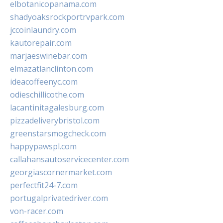
elbotanicopanama.com
shadyoaksrockportrvpark.com
jccoinlaundry.com
kautorepair.com
marjaeswinebar.com
elmazatlanclinton.com
ideacoffeenyc.com
odieschillicothe.com
lacantinitagalesburg.com
pizzadeliverybristol.com
greenstarsmogcheck.com
happypawspl.com
callahansautoservicecenter.com
georgiascornermarket.com
perfectfit24-7.com
portugalprivatedriver.com
von-racer.com