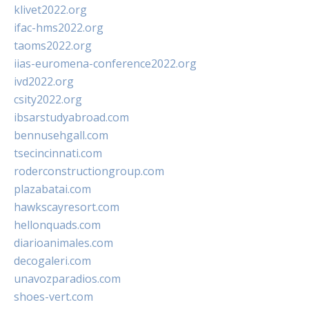
klivet2022.org
ifac-hms2022.org
taoms2022.org
iias-euromena-conference2022.org
ivd2022.org
csity2022.org
ibsarstudyabroad.com
bennusehgall.com
tsecincinnati.com
roderconstructiongroup.com
plazabatai.com
hawkscayresort.com
hellonquads.com
diarioanimales.com
decogaleri.com
unavozparadios.com
shoes-vert.com