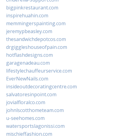
bigpinkrestaurant.com
inspirehuahin.com
memmingerspainting.com
jeremypbeasley.com
thesandwichdepotcos.com
drgiggleshouseofpain.com
hotflashdesigns.com
garagenadeau.com
lifestylechauffeurservice.com
EverNewNails.com
insideoutdecoratingcentre.com
salvatoresinpoint.com
jovialfloralco.com
johnlscotthometeam.com
u-seehomes.com
watersportslagonissi.com
mischieffashion.com