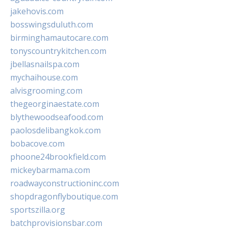
jakehovis.com
bosswingsduluth.com
birminghamautocare.com
tonyscountrykitchen.com
jbellasnailspa.com
mychaihouse.com
alvisgrooming.com
thegeorginaestate.com
blythewoodseafood.com
paolosdelibangkok.com
bobacove.com
phoone24brookfield.com
mickeybarmama.com
roadwayconstructioninc.com
shopdragonflyboutique.com
sportszilla.org
batchprovisionsbar.com