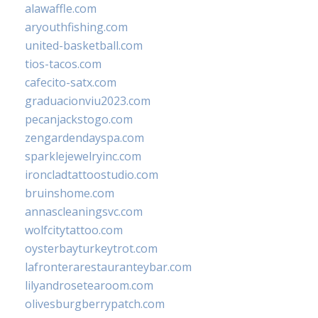
alawaffle.com
aryouthfishing.com
united-basketball.com
tios-tacos.com
cafecito-satx.com
graduacionviu2023.com
pecanjackstogo.com
zengardendayspa.com
sparklejewelryinc.com
ironcladtattoostudio.com
bruinshome.com
annascleaningsvc.com
wolfcitytattoo.com
oysterbayturkeytrot.com
lafronterarestauranteybar.com
lilyandrosetearoom.com
olivesburgberrypatch.com