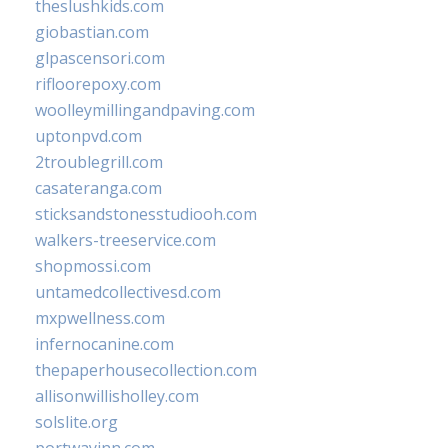
theslushkids.com
giobastian.com
glpascensori.com
rifloorepoxy.com
woolleymillingandpaving.com
uptonpvd.com
2troublegrill.com
casateranga.com
sticksandstonesstudiooh.com
walkers-treeservice.com
shopmossi.com
untamedcollectivesd.com
mxpwellness.com
infernocanine.com
thepaperhousecollection.com
allisonwillisholley.com
solslite.org
portwayinn.com