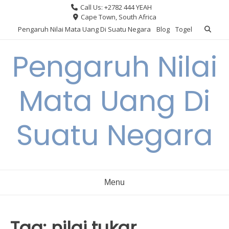
Skip
Call Us: +2782 444 YEAH
to
Cape Town, South Africa
content
Pengaruh Nilai Mata Uang Di Suatu Negara
Blog
Togel
Pengaruh Nilai
Mata Uang Di
Suatu Negara
Menu
Tag:
nilai tukar