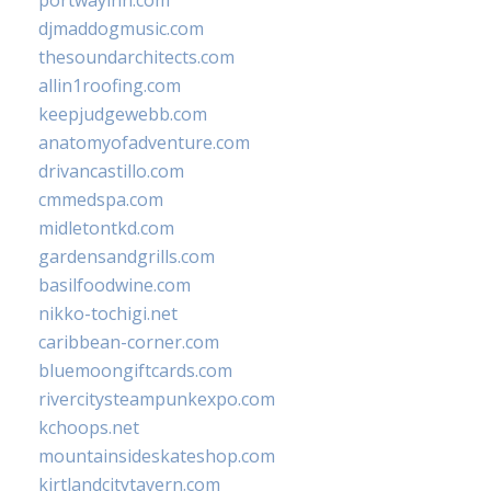
djmaddogmusic.com
thesoundarchitects.com
allin1roofing.com
keepjudgewebb.com
anatomyofadventure.com
drivancastillo.com
cmmedspa.com
midletontkd.com
gardensandgrills.com
basilfoodwine.com
nikko-tochigi.net
caribbean-corner.com
bluemoongiftcards.com
rivercitysteampunkexpo.com
kchoops.net
mountainsideskateshop.com
kirtlandcitytavern.com