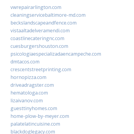
vwrepairarlington.com
cleaningservicebaltimore-md.com
beckslandscapeandfence.com
vistaaltadelveramendi.com
coastlinecateringnc.com
cuesburgershouston.com
psicologiaespecializadaencampeche.com
dmtacos.com
crescentstreetprinting.com
hornopizza.com
driveadragster.com
hematologa.com
lizaivanov.com
guesttinyhomes.com
home-plow-by-meyer.com
palatelatincuisine.com
blackdoglegacy.com