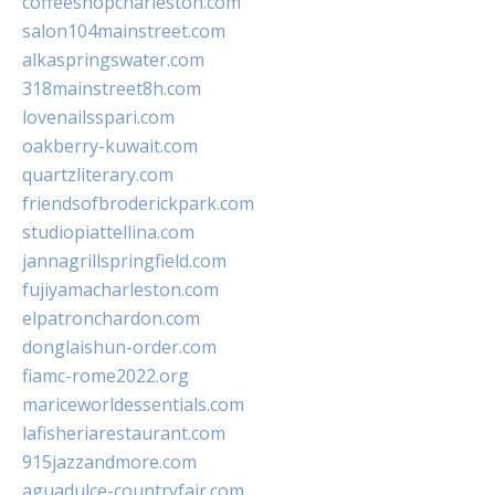
coffeeshopcharleston.com
salon104mainstreet.com
alkaspringswater.com
318mainstreet8h.com
lovenailsspari.com
oakberry-kuwait.com
quartzliterary.com
friendsofbroderickpark.com
studiopiattellina.com
jannagrillspringfield.com
fujiyamacharleston.com
elpatronchardon.com
donglaishun-order.com
fiamc-rome2022.org
mariceworldessentials.com
lafisheriarestaurant.com
915jazzandmore.com
aguadulce-countryfair.com