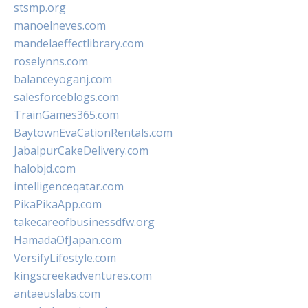
stsmp.org
manoelneves.com
mandelaeffectlibrary.com
roselynns.com
balanceyoganj.com
salesforceblogs.com
TrainGames365.com
BaytownEvaCationRentals.com
JabalpurCakeDelivery.com
halobjd.com
intelligenceqatar.com
PikaPikaApp.com
takecareofbusinessdfw.org
HamadaOfJapan.com
VersifyLifestyle.com
kingscreekadventures.com
antaeuslabs.com