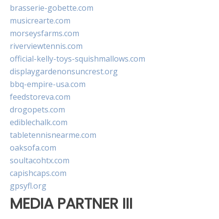
brasserie-gobette.com
musicrearte.com
morseysfarms.com
riverviewtennis.com
official-kelly-toys-squishmallows.com
displaygardenonsuncrest.org
bbq-empire-usa.com
feedstoreva.com
drogopets.com
ediblechalk.com
tabletennisnearme.com
oaksofa.com
soultacohtx.com
capishcaps.com
gpsyfl.org
MEDIA PARTNER III