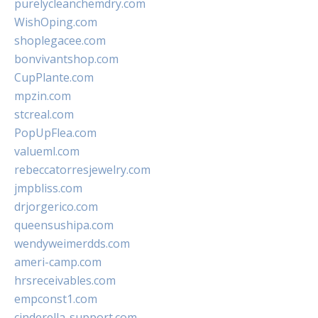
purelycleanchemdry.com
WishOping.com
shoplegacee.com
bonvivantshop.com
CupPlante.com
mpzin.com
stcreal.com
PopUpFlea.com
valueml.com
rebeccatorresjewelry.com
jmpbliss.com
drjorgerico.com
queensushipa.com
wendyweimerdds.com
ameri-camp.com
hrsreceivables.com
empconst1.com
cinderella-support.com