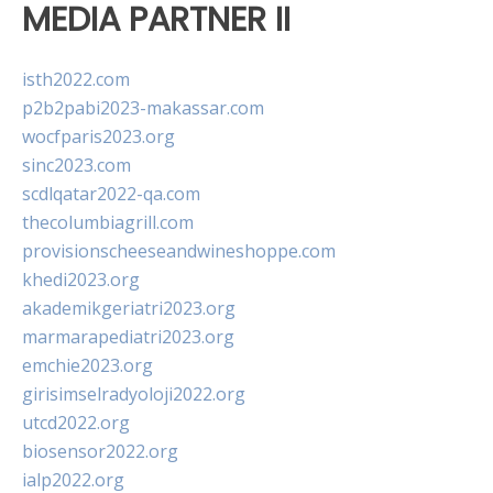
MEDIA PARTNER II
isth2022.com
p2b2pabi2023-makassar.com
wocfparis2023.org
sinc2023.com
scdlqatar2022-qa.com
thecolumbiagrill.com
provisionscheeseandwineshoppe.com
khedi2023.org
akademikgeriatri2023.org
marmarapediatri2023.org
emchie2023.org
girisimselradyoloji2022.org
utcd2022.org
biosensor2022.org
ialp2022.org