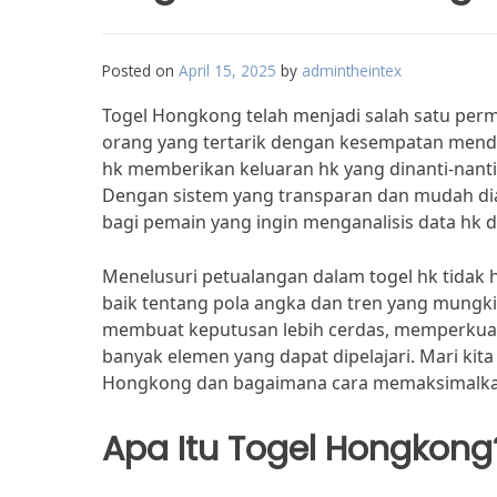
Posted on
April 15, 2025
by
admintheintex
Togel Hongkong telah menjadi salah satu perm
orang yang tertarik dengan kesempatan menda
hk memberikan keluaran hk yang dinanti-nant
Dengan sistem yang transparan dan mudah dia
bagi pemain yang ingin menganalisis data hk 
Menelusuri petualangan dalam togel hk tidak
baik tentang pola angka dan tren yang mungk
membuat keputusan lebih cerdas, memperkuat
banyak elemen yang dapat dipelajari. Mari kita
Hongkong dan bagaimana cara memaksimalkan
Apa Itu Togel Hongkong