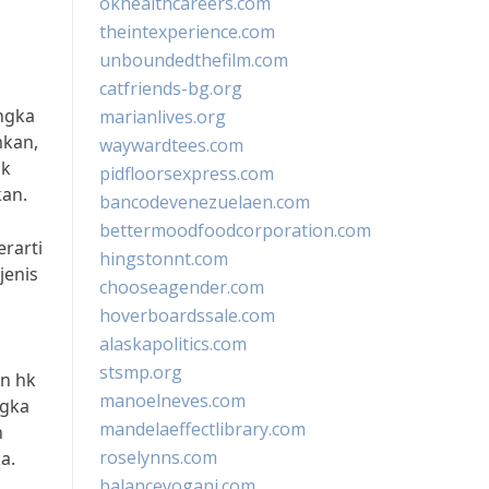
okhealthcareers.com
theintexperience.com
unboundedthefilm.com
catfriends-bg.org
ngka
marianlives.org
mkan,
waywardtees.com
ok
pidfloorsexpress.com
kan.
bancodevenezuelaen.com
bettermoodfoodcorporation.com
erarti
hingstonnt.com
jenis
chooseagender.com
hoverboardssale.com
alaskapolitics.com
stsmp.org
an hk
manoelneves.com
ngka
mandelaeffectlibrary.com
n
roselynns.com
a.
balanceyoganj.com