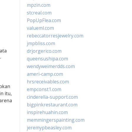
mpzin.com
stcreal.com
PopUpFlea.com
valueml.com
rebeccatorresjewelry.com
jmpbliss.com
ata
drjorgerico.com
-
queensushipa.com
wendyweimerdds.com
ameri-camp.com
hrsreceivables.com
apkan
empconst1.com
n itu,
cinderella-support.com
arena
bigpinkrestaurant.com
inspirehuahin.com
memmingerspainting.com
jeremypbeasley.com