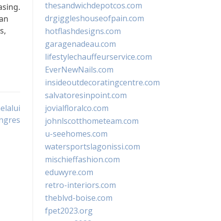
thesandwichdepotcos.com
asing.
drgiggleshouseofpain.com
gan
s,
hotflashdesigns.com
garagenadeau.com
lifestylechauffeurservice.com
EverNewNails.com
insideoutdecoratingcentre.com
salvatoresinpoint.com
elalui
jovialfloralco.com
ngres
johnlscotthometeam.com
u-seehomes.com
watersportslagonissi.com
mischieffashion.com
eduwyre.com
retro-interiors.com
theblvd-boise.com
fpet2023.org