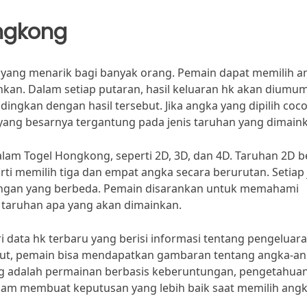
ngkong
yang menarik bagi banyak orang. Pemain dapat memilih a
hkan. Dalam setiap putaran, hasil keluaran hk akan diumu
dingkan dengan hasil tersebut. Jika angka yang dipilih coc
yang besarnya tergantung pada jenis taruhan yang dimain
alam Togel Hongkong, seperti 2D, 3D, dan 4D. Taruhan 2D b
ti memilih tiga dan empat angka secara berurutan. Setiap 
tungan yang berbeda. Pemain disarankan untuk memahami
 taruhan apa yang akan dimainkan.
 data hk terbaru yang berisi informasi tentang pengeluar
but, pemain bisa mendapatkan gambaran tentang angka-a
g adalah permainan berbasis keberuntungan, pengetahua
alam membuat keputusan yang lebih baik saat memilih angk