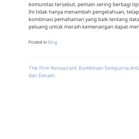
komunitas tersebut, pemain sering berbagi t
Ini tidak hanya menambah pengetahuan, tetap
kombinasi pemahaman yang baik tentang data
peluang untuk meraih kemenangan dapat menin
Posted in
Blog
Post
The Firm Restaurant: Kombinasi Sempurna Ant
dan Desain
navigation