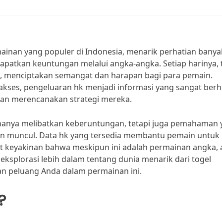
ainan yang populer di Indonesia, menarik perhatian banya
patkan keuntungan melalui angka-angka. Setiap harinya, 
i, menciptakan semangat dan harapan bagi para pemain.
kses, pengeluaran hk menjadi informasi yang sangat ber
dan merencanakan strategi mereka.
 hanya melibatkan keberuntungan, tetapi juga pemahaman
in muncul. Data hk yang tersedia membantu pemain untuk
 keyakinan bahwa meskipun ini adalah permainan angka, 
 eksplorasi lebih dalam tentang dunia menarik dari togel
 peluang Anda dalam permainan ini.
?