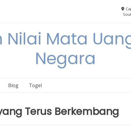
Ca
Sout
 Nilai Mata Uang
Negara
Blog
Togel
 yang Terus Berkembang