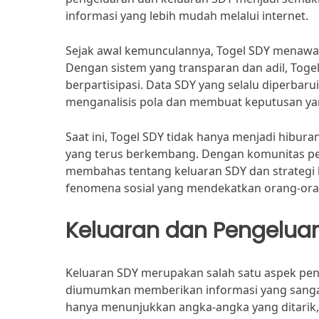
informasi yang lebih mudah melalui internet.
Sejak awal kemunculannya, Togel SDY menawar
Dengan sistem yang transparan dan adil, To
berpartisipasi. Data SDY yang selalu diperba
menganalisis pola dan membuat keputusan yan
Saat ini, Togel SDY tidak hanya menjadi hibur
yang terus berkembang. Dengan komunitas pem
membahas tentang keluaran SDY dan strategi 
fenomena sosial yang mendekatkan orang-ora
Keluaran dan Pengelua
Keluaran SDY merupakan salah satu aspek penti
diumumkan memberikan informasi yang sangat b
hanya menunjukkan angka-angka yang ditarik, t