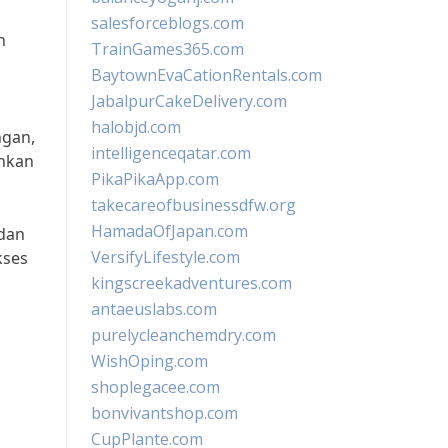
salesforceblogs.com
n
TrainGames365.com
BaytownEvaCationRentals.com
JabalpurCakeDelivery.com
halobjd.com
ngan,
intelligenceqatar.com
inkan
PikaPikaApp.com
takecareofbusinessdfw.org
HamadaOfJapan.com
 dan
VersifyLifestyle.com
kses
kingscreekadventures.com
antaeuslabs.com
purelycleanchemdry.com
WishOping.com
shoplegacee.com
bonvivantshop.com
CupPlante.com