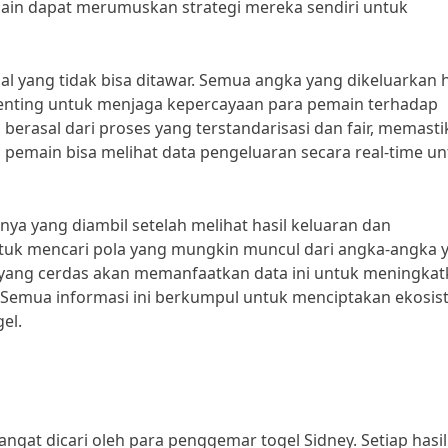
in dapat merumuskan strategi mereka sendiri untuk
al yang tidak bisa ditawar. Semua angka yang dikeluarkan 
i penting untuk menjaga kepercayaan para pemain terhadap
berasal dari proses yang terstandarisasi dan fair, memast
 pemain bisa melihat data pengeluaran secara real-time u
nya yang diambil setelah melihat hasil keluaran dan
untuk mencari pola yang mungkin muncul dari angka-angka 
y yang cerdas akan memanfaatkan data ini untuk meningka
 Semua informasi ini berkumpul untuk menciptakan ekosi
el.
gat dicari oleh para penggemar togel Sidney. Setiap hasil