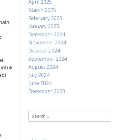
April 2025
March 2025
February 2025
main.
January 2025
December 2024
k
November 2024
October 2024
September 2024
at
August 2024
untuk
adi
July 2024
June 2024
December 2023
Search
for:
a