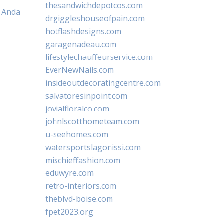
thesandwichdepotcos.com
 Anda
drgiggleshouseofpain.com
hotflashdesigns.com
garagenadeau.com
lifestylechauffeurservice.com
EverNewNails.com
insideoutdecoratingcentre.com
salvatoresinpoint.com
jovialfloralco.com
johnlscotthometeam.com
u-seehomes.com
watersportslagonissi.com
mischieffashion.com
eduwyre.com
retro-interiors.com
theblvd-boise.com
fpet2023.org