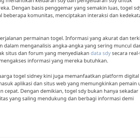
ang menantikan keluaran sdy dan pengeluaran sdy untuk
a. Dengan basis penggemar yang semakin luas, togel sdy
l beberapa komunitas, menciptakan interaksi dan kedekat
jalanan permainan togel. Informasi yang akurat dan terki
n dalam menganalisis angka-angka yang sering muncul da
ak situs dan forum yang menyediakan
data sdy
secara real-
mengakses informasi yang mereka butuhkan.
arga togel sidney kini juga memanfaatkan platform digital
rmasuk aplikasi dan situs web yang memungkinkan pemain 
n cepat. Dengan demikian, togel sdy bukan hanya sekadar
itas yang saling mendukung dan berbagi informasi demi