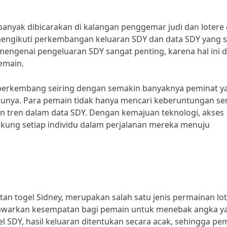
 banyak dibicarakan di kalangan penggemar judi dan lotere 
 mengikuti perkembangan keluaran SDY dan data SDY yang s
mengenai pengeluaran SDY sangat penting, karena hal ini 
emain.
us berkembang seiring dengan semakin banyaknya peminat y
ggunya. Para pemain tidak hanya mencari keberuntungan se
n tren dalam data SDY. Dengan kemajuan teknologi, akses
kung setiap individu dalam perjalanan mereka menuju
tan togel Sidney, merupakan salah satu jenis permainan lo
enawarkan kesempatan bagi pemain untuk menebak angka y
l SDY, hasil keluaran ditentukan secara acak, sehingga pe