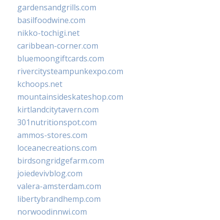
gardensandgrills.com
basilfoodwine.com
nikko-tochigi.net
caribbean-corner.com
bluemoongiftcards.com
rivercitysteampunkexpo.com
kchoops.net
mountainsideskateshop.com
kirtlandcitytavern.com
301nutritionspot.com
ammos-stores.com
loceanecreations.com
birdsongridgefarm.com
joiedevivblog.com
valera-amsterdam.com
libertybrandhemp.com
norwoodinnwi.com