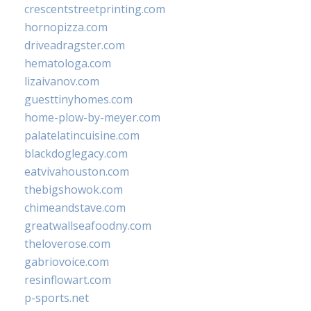
crescentstreetprinting.com
hornopizza.com
driveadragster.com
hematologa.com
lizaivanov.com
guesttinyhomes.com
home-plow-by-meyer.com
palatelatincuisine.com
blackdoglegacy.com
eatvivahouston.com
thebigshowok.com
chimeandstave.com
greatwallseafoodny.com
theloverose.com
gabriovoice.com
resinflowart.com
p-sports.net