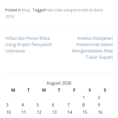
Posted in
Blog
Tagged
nilai mata uang terendah di dunia
2024
Post
Inflasi dan Peran Mata
Analisis Kebijakan
Uang Kripto: Perspektif
Pemerintah dalam
Indonesia
Mengendalikan Nilai
navigation
Tukar Rupiah
August 2026
M
T
W
T
F
S
S
1
2
3
4
5
6
7
8
9
10
11
12
13
14
15
16