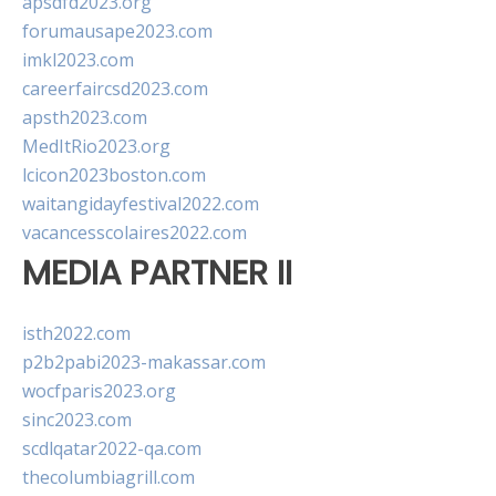
apsdfd2023.org
forumausape2023.com
imkl2023.com
careerfaircsd2023.com
apsth2023.com
MedItRio2023.org
lcicon2023boston.com
waitangidayfestival2022.com
vacancesscolaires2022.com
MEDIA PARTNER II
isth2022.com
p2b2pabi2023-makassar.com
wocfparis2023.org
sinc2023.com
scdlqatar2022-qa.com
thecolumbiagrill.com