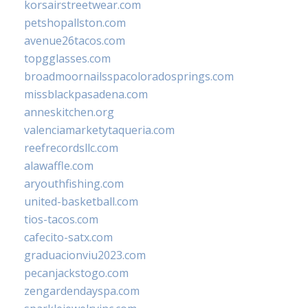
korsairstreetwear.com
petshopallston.com
avenue26tacos.com
topgglasses.com
broadmoornailsspacoloradosprings.com
missblackpasadena.com
anneskitchen.org
valenciamarketytaqueria.com
reefrecordsllc.com
alawaffle.com
aryouthfishing.com
united-basketball.com
tios-tacos.com
cafecito-satx.com
graduacionviu2023.com
pecanjackstogo.com
zengardendayspa.com