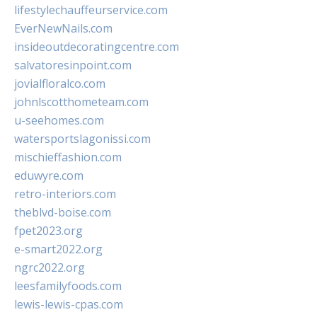
lifestylechauffeurservice.com
EverNewNails.com
insideoutdecoratingcentre.com
salvatoresinpoint.com
jovialfloralco.com
johnlscotthometeam.com
u-seehomes.com
watersportslagonissi.com
mischieffashion.com
eduwyre.com
retro-interiors.com
theblvd-boise.com
fpet2023.org
e-smart2022.org
ngrc2022.org
leesfamilyfoods.com
lewis-lewis-cpas.com