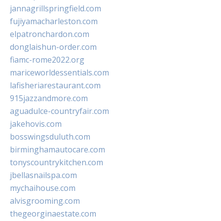
jannagrillspringfield.com
fujiyamacharleston.com
elpatronchardon.com
donglaishun-order.com
fiamc-rome2022.org
mariceworldessentials.com
lafisheriarestaurant.com
915jazzandmore.com
aguadulce-countryfair.com
jakehovis.com
bosswingsduluth.com
birminghamautocare.com
tonyscountrykitchen.com
jbellasnailspa.com
mychaihouse.com
alvisgrooming.com
thegeorginaestate.com