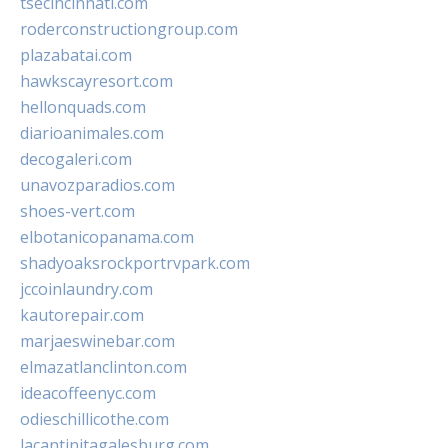
tsecincinnati.com
roderconstructiongroup.com
plazabatai.com
hawkscayresort.com
hellonquads.com
diarioanimales.com
decogaleri.com
unavozparadios.com
shoes-vert.com
elbotanicopanama.com
shadyoaksrockportrvpark.com
jccoinlaundry.com
kautorepair.com
marjaeswinebar.com
elmazatlanclinton.com
ideacoffeenyc.com
odieschillicothe.com
lacantinitagalesburg.com