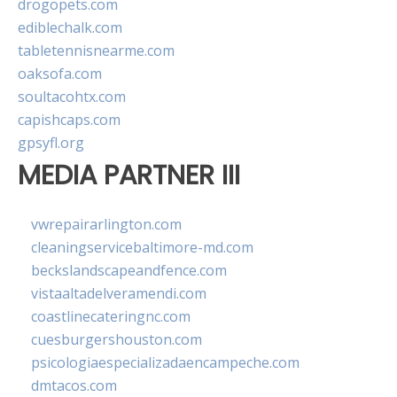
drogopets.com
ediblechalk.com
tabletennisnearme.com
oaksofa.com
soultacohtx.com
capishcaps.com
gpsyfl.org
MEDIA PARTNER III
vwrepairarlington.com
cleaningservicebaltimore-md.com
beckslandscapeandfence.com
vistaaltadelveramendi.com
coastlinecateringnc.com
cuesburgershouston.com
psicologiaespecializadaencampeche.com
dmtacos.com