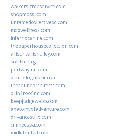
walkers-treeservice.com
shopmossi.com
untamedcollectivesd.com
mxpwellness.com
infernocanine.com
thepaperhousecollection.com
allisonwillisholley.com
solslite.org
portwayinn.com
djmaddogmusic.com
thesoundarchitects.com
allin1roofing.com
keepjudgewebb.com
anatomyofadventure.com
drivancastillo.com
cmmedspa.com
midletontkd.com