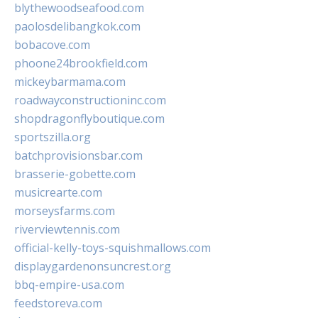
blythewoodseafood.com
paolosdelibangkok.com
bobacove.com
phoone24brookfield.com
mickeybarmama.com
roadwayconstructioninc.com
shopdragonflyboutique.com
sportszilla.org
batchprovisionsbar.com
brasserie-gobette.com
musicrearte.com
morseysfarms.com
riverviewtennis.com
official-kelly-toys-squishmallows.com
displaygardenonsuncrest.org
bbq-empire-usa.com
feedstoreva.com