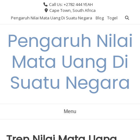
Skip
Call Us: +2782 444 YEAH
to
Cape Town, South Africa
content
Pengaruh Nilai Mata Uang Di Suatu Negara
Blog
Togel
Pengaruh Nilai
Mata Uang Di
Suatu Negara
Menu
Tren Nilai Mata Uang