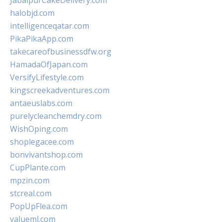
JabalpurCakeDelivery.com
halobjd.com
intelligenceqatar.com
PikaPikaApp.com
takecareofbusinessdfw.org
HamadaOfJapan.com
VersifyLifestyle.com
kingscreekadventures.com
antaeuslabs.com
purelycleanchemdry.com
WishOping.com
shoplegacee.com
bonvivantshop.com
CupPlante.com
mpzin.com
stcreal.com
PopUpFlea.com
valueml.com