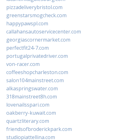
pizzadeliverybristol.com
greenstarsmogcheck.com
happypawspl.com
callahansautoservicecenter.com
georgiascornermarket.com
perfectfit24-7.com
portugalprivatedriver.com
von-racer.com
coffeeshopcharleston.com
salon104mainstreet.com
alkaspringswater.com
318mainstreet8h.com
lovenailsspari.com
oakberry-kuwait.com
quartzliterary.com
friendsofbroderickpark.com
studiopiattellina.com