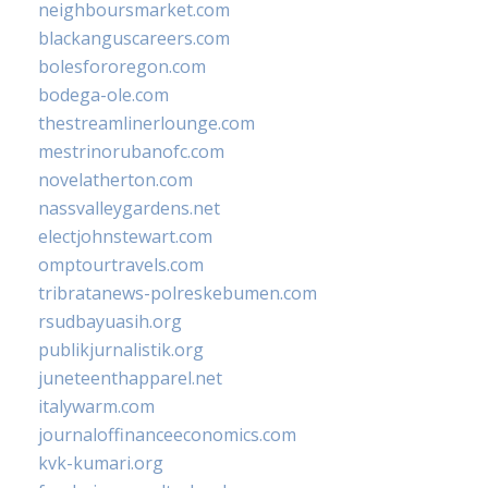
neighboursmarket.com
blackanguscareers.com
bolesfororegon.com
bodega-ole.com
thestreamlinerlounge.com
mestrinorubanofc.com
novelatherton.com
nassvalleygardens.net
electjohnstewart.com
omptourtravels.com
tribratanews-polreskebumen.com
rsudbayuasih.org
publikjurnalistik.org
juneteenthapparel.net
italywarm.com
journaloffinanceeconomics.com
kvk-kumari.org