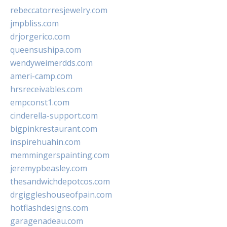
rebeccatorresjewelry.com
jmpbliss.com
drjorgerico.com
queensushipa.com
wendyweimerdds.com
ameri-camp.com
hrsreceivables.com
empconst1.com
cinderella-support.com
bigpinkrestaurant.com
inspirehuahin.com
memmingerspainting.com
jeremypbeasley.com
thesandwichdepotcos.com
drgiggleshouseofpain.com
hotflashdesigns.com
garagenadeau.com