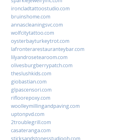
sparklejewelryinc.com
ironcladtattoostudio.com
bruinshome.com
annascleaningsvc.com
wolfcitytattoo.com
oysterbayturkeytrot.com
lafronterarestauranteybar.com
lilyandrosetearoom.com
olivesburgberrypatch.com
theslushkids.com
giobastian.com
glpascensori.com
rifloorepoxy.com
woolleymillingandpaving.com
uptonpvd.com
2troublegrill.com
casateranga.com
sticksandstonesstudiooh.com