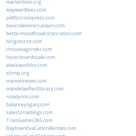
marianlives.org
waywardtees.com
pidfloorsexpress.com
bancodevenezuelaen.com
bettermoodfoodcorporation.com
hingstonnt.com
chooseagender.com
hoverboardssale.com
alaskapolitics.com
stsmp.org
manoelneves.com
mandelaeffectlibrary.com
roselynns.com
balanceyoganj.com
salesforceblogs.com
TrainGames365.com
BaytownEvaCationRentals.com