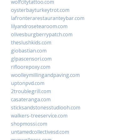
wolfcitytattoo.com
oysterbayturkeytrot.com
lafronterarestauranteybar.com
lilyandrosetearoom.com
olivesburgberrypatch.com
theslushkids.com
giobastian.com
glpascensori.com
rifloorepoxy.com
woolleymillingandpaving.com
uptonpvd.com
2troublegrill.com
casateranga.com
sticksandstonesstudiooh.com
walkers-treeservice.com
shopmossi.com
untamedcollectivesd.com
mxpwellness.com