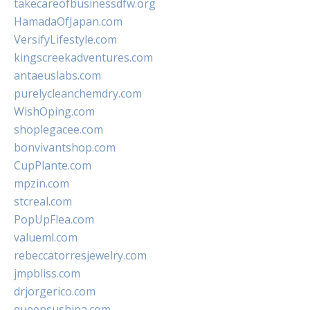
takecareofbusinessdfw.org
HamadaOfJapan.com
VersifyLifestyle.com
kingscreekadventures.com
antaeuslabs.com
purelycleanchemdry.com
WishOping.com
shoplegacee.com
bonvivantshop.com
CupPlante.com
mpzin.com
stcreal.com
PopUpFlea.com
valueml.com
rebeccatorresjewelry.com
jmpbliss.com
drjorgerico.com
queensushipa.com