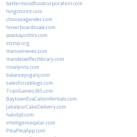
bettermoodfoodcorporation.com
hingstonnt.com
chooseagender.com
hoverboardssale.com
alaskapolitics.com
stsmp.org
manoelneves.com
mandelaeffectlibrary.com
roselynns.com
balanceyoganj.com
salesforceblogs.com
TrainGames365.com
BaytownEvaCationRentals.com
JabalpurCakeDelivery.com
halobjd.com
intelligenceqatar.com
PikaPikaApp.com