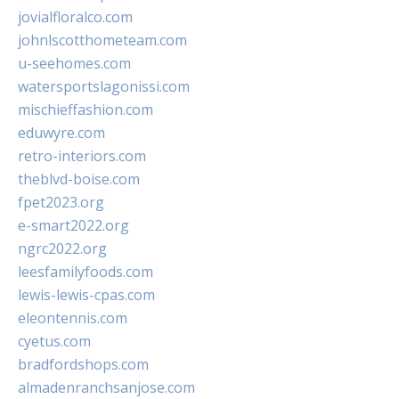
jovialfloralco.com
johnlscotthometeam.com
u-seehomes.com
watersportslagonissi.com
mischieffashion.com
eduwyre.com
retro-interiors.com
theblvd-boise.com
fpet2023.org
e-smart2022.org
ngrc2022.org
leesfamilyfoods.com
lewis-lewis-cpas.com
eleontennis.com
cyetus.com
bradfordshops.com
almadenranchsanjose.com