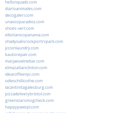
hellonquads.com
diarioanimales.com
decogaleri.com
unavozparadios.com
shoes-vert.com
elbotanicopanama.com
shadyoaksrockportrvpark.com
jccoinlaundry.com
kautorepair.com
marjaeswinebar.com
elmazatlanclinton.com
ideacoffeenyc.com
odieschillicothe.com
lacantinitagalesburg.com
pizzadeliverybristol.com
greenstarsmogcheck.com
happypawspl.com