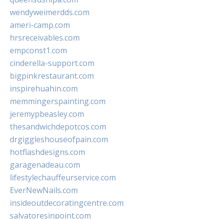
wendyweimerdds.com
ameri-camp.com
hrsreceivables.com
empconst1.com
cinderella-support.com
bigpinkrestaurant.com
inspirehuahin.com
memmingerspainting.com
jeremypbeasley.com
thesandwichdepotcos.com
drgiggleshouseofpain.com
hotflashdesigns.com
garagenadeau.com
lifestylechauffeurservice.com
EverNewNails.com
insideoutdecoratingcentre.com
salvatoresinpoint.com