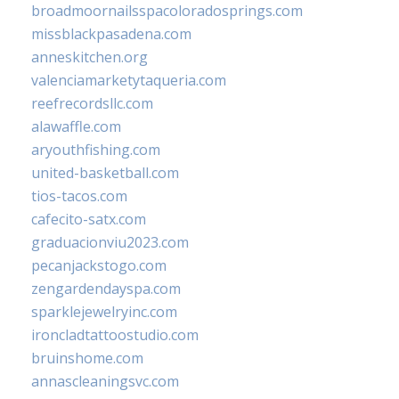
broadmoornailsspacoloradosprings.com
missblackpasadena.com
anneskitchen.org
valenciamarketytaqueria.com
reefrecordsllc.com
alawaffle.com
aryouthfishing.com
united-basketball.com
tios-tacos.com
cafecito-satx.com
graduacionviu2023.com
pecanjackstogo.com
zengardendayspa.com
sparklejewelryinc.com
ironcladtattoostudio.com
bruinshome.com
annascleaningsvc.com