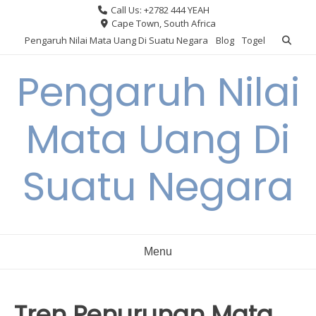
Skip
Call Us: +2782 444 YEAH
to
Cape Town, South Africa
content
Pengaruh Nilai Mata Uang Di Suatu Negara
Blog
Togel
Pengaruh Nilai
Mata Uang Di
Suatu Negara
Menu
Tren Penurunan Mata