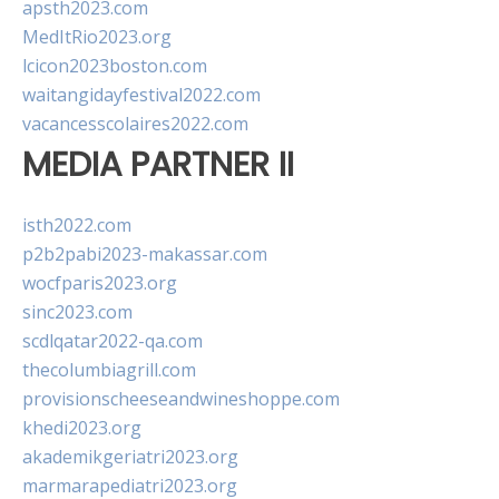
apsth2023.com
MedItRio2023.org
lcicon2023boston.com
waitangidayfestival2022.com
vacancesscolaires2022.com
MEDIA PARTNER II
isth2022.com
p2b2pabi2023-makassar.com
wocfparis2023.org
sinc2023.com
scdlqatar2022-qa.com
thecolumbiagrill.com
provisionscheeseandwineshoppe.com
khedi2023.org
akademikgeriatri2023.org
marmarapediatri2023.org