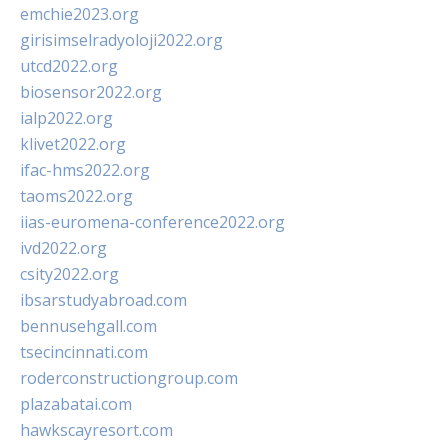
emchie2023.org
girisimselradyoloji2022.org
utcd2022.org
biosensor2022.org
ialp2022.org
klivet2022.org
ifac-hms2022.org
taoms2022.org
iias-euromena-conference2022.org
ivd2022.org
csity2022.org
ibsarstudyabroad.com
bennusehgall.com
tsecincinnati.com
roderconstructiongroup.com
plazabatai.com
hawkscayresort.com