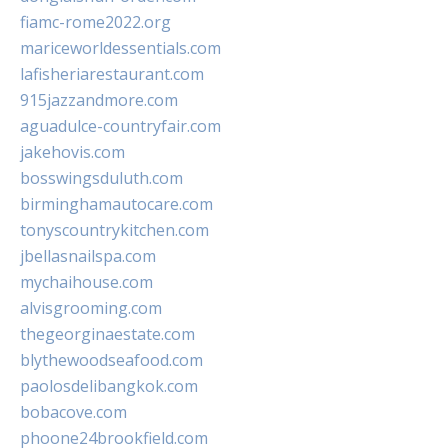
fiamc-rome2022.org
mariceworldessentials.com
lafisheriarestaurant.com
915jazzandmore.com
aguadulce-countryfair.com
jakehovis.com
bosswingsduluth.com
birminghamautocare.com
tonyscountrykitchen.com
jbellasnailspa.com
mychaihouse.com
alvisgrooming.com
thegeorginaestate.com
blythewoodseafood.com
paolosdelibangkok.com
bobacove.com
phoone24brookfield.com