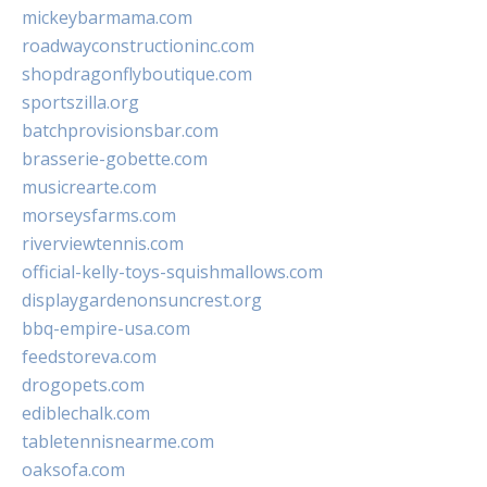
mickeybarmama.com
roadwayconstructioninc.com
shopdragonflyboutique.com
sportszilla.org
batchprovisionsbar.com
brasserie-gobette.com
musicrearte.com
morseysfarms.com
riverviewtennis.com
official-kelly-toys-squishmallows.com
displaygardenonsuncrest.org
bbq-empire-usa.com
feedstoreva.com
drogopets.com
ediblechalk.com
tabletennisnearme.com
oaksofa.com