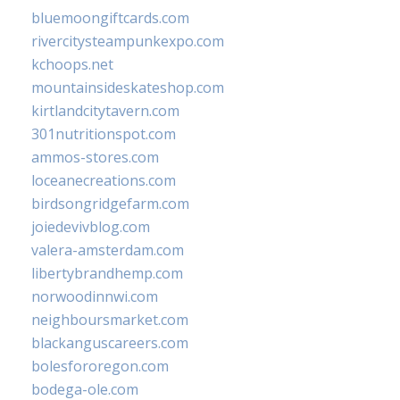
bluemoongiftcards.com
rivercitysteampunkexpo.com
kchoops.net
mountainsideskateshop.com
kirtlandcitytavern.com
301nutritionspot.com
ammos-stores.com
loceanecreations.com
birdsongridgefarm.com
joiedevivblog.com
valera-amsterdam.com
libertybrandhemp.com
norwoodinnwi.com
neighboursmarket.com
blackanguscareers.com
bolesfororegon.com
bodega-ole.com