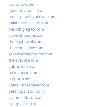
lizaivanov.com
guesttinyhomes.com
home-plow-by-meyer.com
palatelatincuisine.com
blackdoglegacy.com
eatvivahouston.com
thebigshowok.com
chimeandstave.com
greatwallseafoodny.com
theloverose.com
gabriovoice.com
resinflowart.com
p-sports.net
korsairstreetwear.com
petshopallston.com
avenue26tacos.com
topgglasses.com