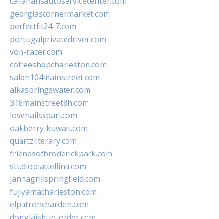
callahansautoservicecenter.com
georgiascornermarket.com
perfectfit24-7.com
portugalprivatedriver.com
von-racer.com
coffeeshopcharleston.com
salon104mainstreet.com
alkaspringswater.com
318mainstreet8h.com
lovenailsspari.com
oakberry-kuwait.com
quartzliterary.com
friendsofbroderickpark.com
studiopiattellina.com
jannagrillspringfield.com
fujiyamacharleston.com
elpatronchardon.com
donglaishun-order.com