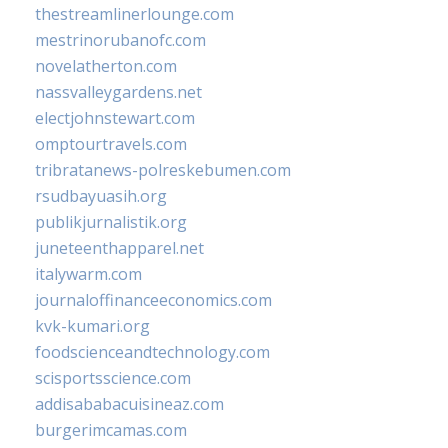
thestreamlinerlounge.com
mestrinorubanofc.com
novelatherton.com
nassvalleygardens.net
electjohnstewart.com
omptourtravels.com
tribratanews-polreskebumen.com
rsudbayuasih.org
publikjurnalistik.org
juneteenthapparel.net
italywarm.com
journaloffinanceeconomics.com
kvk-kumari.org
foodscienceandtechnology.com
scisportsscience.com
addisababacuisineaz.com
burgerimcamas.com