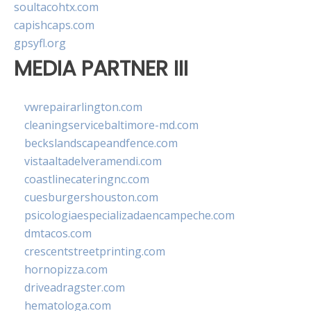
soultacohtx.com
capishcaps.com
gpsyfl.org
MEDIA PARTNER III
vwrepairarlington.com
cleaningservicebaltimore-md.com
beckslandscapeandfence.com
vistaaltadelveramendi.com
coastlinecateringnc.com
cuesburgershouston.com
psicologiaespecializadaencampeche.com
dmtacos.com
crescentstreetprinting.com
hornopizza.com
driveadragster.com
hematologa.com