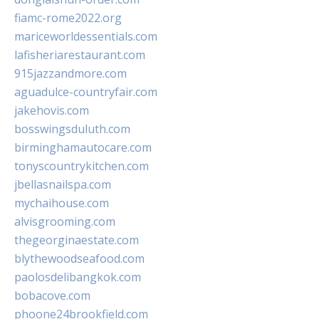
fiamc-rome2022.org
mariceworldessentials.com
lafisheriarestaurant.com
915jazzandmore.com
aguadulce-countryfair.com
jakehovis.com
bosswingsduluth.com
birminghamautocare.com
tonyscountrykitchen.com
jbellasnailspa.com
mychaihouse.com
alvisgrooming.com
thegeorginaestate.com
blythewoodseafood.com
paolosdelibangkok.com
bobacove.com
phoone24brookfield.com