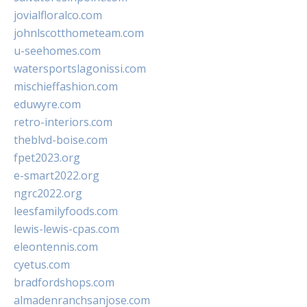
jovialfloralco.com
johnlscotthometeam.com
u-seehomes.com
watersportslagonissi.com
mischieffashion.com
eduwyre.com
retro-interiors.com
theblvd-boise.com
fpet2023.org
e-smart2022.org
ngrc2022.org
leesfamilyfoods.com
lewis-lewis-cpas.com
eleontennis.com
cyetus.com
bradfordshops.com
almadenranchsanjose.com