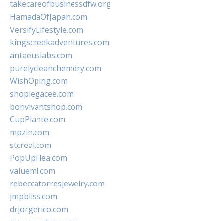
takecareofbusinessdfw.org
HamadaOfJapan.com
VersifyLifestyle.com
kingscreekadventures.com
antaeuslabs.com
purelycleanchemdry.com
WishOping.com
shoplegacee.com
bonvivantshop.com
CupPlante.com
mpzin.com
stcreal.com
PopUpFlea.com
valueml.com
rebeccatorresjewelry.com
jmpbliss.com
drjorgerico.com