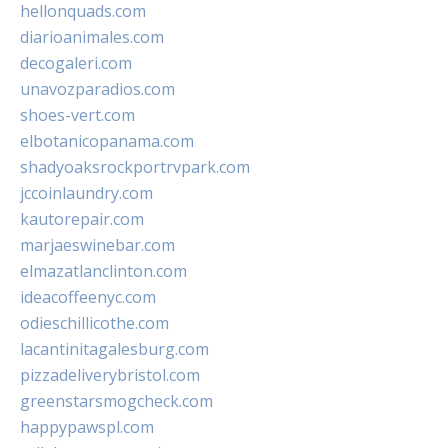
hellonquads.com
diarioanimales.com
decogaleri.com
unavozparadios.com
shoes-vert.com
elbotanicopanama.com
shadyoaksrockportrvpark.com
jccoinlaundry.com
kautorepair.com
marjaeswinebar.com
elmazatlanclinton.com
ideacoffeenyc.com
odieschillicothe.com
lacantinitagalesburg.com
pizzadeliverybristol.com
greenstarsmogcheck.com
happypawspl.com