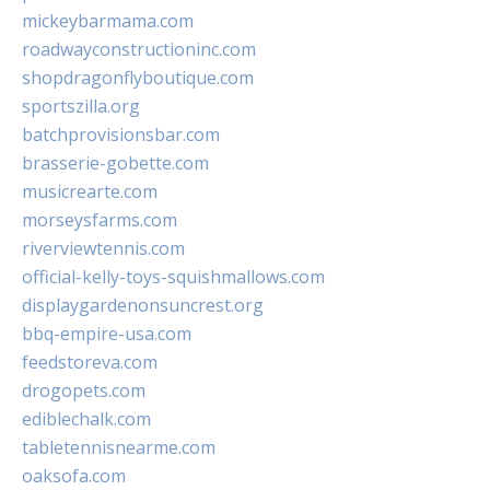
mickeybarmama.com
roadwayconstructioninc.com
shopdragonflyboutique.com
sportszilla.org
batchprovisionsbar.com
brasserie-gobette.com
musicrearte.com
morseysfarms.com
riverviewtennis.com
official-kelly-toys-squishmallows.com
displaygardenonsuncrest.org
bbq-empire-usa.com
feedstoreva.com
drogopets.com
ediblechalk.com
tabletennisnearme.com
oaksofa.com