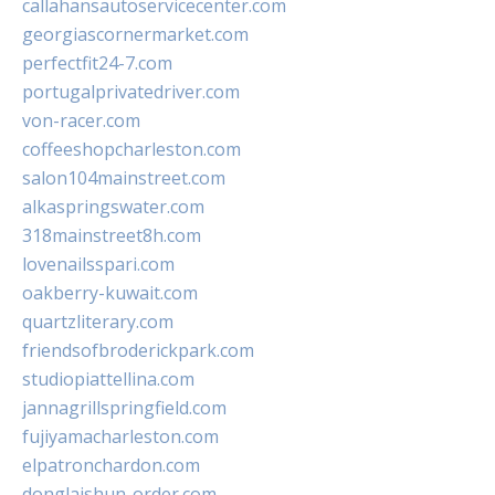
callahansautoservicecenter.com
georgiascornermarket.com
perfectfit24-7.com
portugalprivatedriver.com
von-racer.com
coffeeshopcharleston.com
salon104mainstreet.com
alkaspringswater.com
318mainstreet8h.com
lovenailsspari.com
oakberry-kuwait.com
quartzliterary.com
friendsofbroderickpark.com
studiopiattellina.com
jannagrillspringfield.com
fujiyamacharleston.com
elpatronchardon.com
donglaishun-order.com