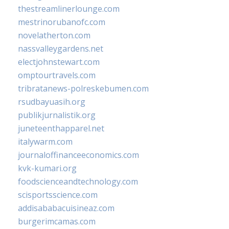
thestreamlinerlounge.com
mestrinorubanofc.com
novelatherton.com
nassvalleygardens.net
electjohnstewart.com
omptourtravels.com
tribratanews-polreskebumen.com
rsudbayuasih.org
publikjurnalistik.org
juneteenthapparel.net
italywarm.com
journaloffinanceeconomics.com
kvk-kumari.org
foodscienceandtechnology.com
scisportsscience.com
addisababacuisineaz.com
burgerimcamas.com