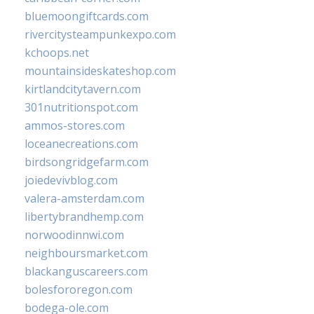
bluemoongiftcards.com
rivercitysteampunkexpo.com
kchoops.net
mountainsideskateshop.com
kirtlandcitytavern.com
301nutritionspot.com
ammos-stores.com
loceanecreations.com
birdsongridgefarm.com
joiedevivblog.com
valera-amsterdam.com
libertybrandhemp.com
norwoodinnwi.com
neighboursmarket.com
blackanguscareers.com
bolesfororegon.com
bodega-ole.com