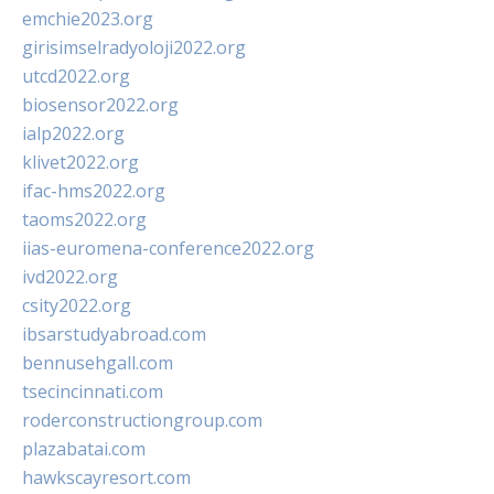
emchie2023.org
girisimselradyoloji2022.org
utcd2022.org
biosensor2022.org
ialp2022.org
klivet2022.org
ifac-hms2022.org
taoms2022.org
iias-euromena-conference2022.org
ivd2022.org
csity2022.org
ibsarstudyabroad.com
bennusehgall.com
tsecincinnati.com
roderconstructiongroup.com
plazabatai.com
hawkscayresort.com