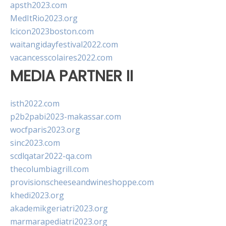
apsth2023.com
MedItRio2023.org
lcicon2023boston.com
waitangidayfestival2022.com
vacancesscolaires2022.com
MEDIA PARTNER II
isth2022.com
p2b2pabi2023-makassar.com
wocfparis2023.org
sinc2023.com
scdlqatar2022-qa.com
thecolumbiagrill.com
provisionscheeseandwineshoppe.com
khedi2023.org
akademikgeriatri2023.org
marmarapediatri2023.org