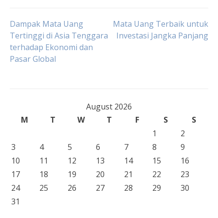
Post
Dampak Mata Uang
Mata Uang Terbaik untuk
Tertinggi di Asia Tenggara
Investasi Jangka Panjang
terhadap Ekonomi dan
navigation
Pasar Global
August 2026
M
T
W
T
F
S
S
1
2
3
4
5
6
7
8
9
10
11
12
13
14
15
16
17
18
19
20
21
22
23
24
25
26
27
28
29
30
31