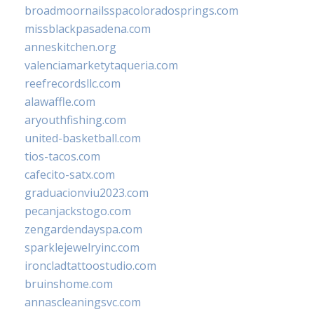
broadmoornailsspacoloradosprings.com
missblackpasadena.com
anneskitchen.org
valenciamarketytaqueria.com
reefrecordsllc.com
alawaffle.com
aryouthfishing.com
united-basketball.com
tios-tacos.com
cafecito-satx.com
graduacionviu2023.com
pecanjackstogo.com
zengardendayspa.com
sparklejewelryinc.com
ironcladtattoostudio.com
bruinshome.com
annascleaningsvc.com