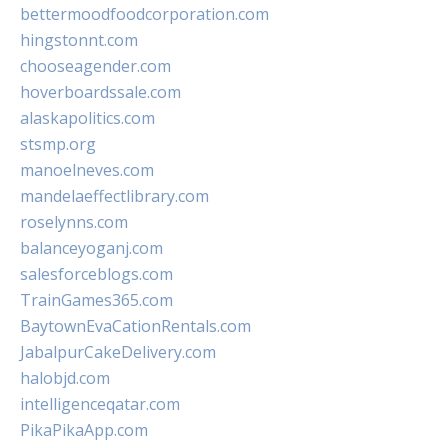
bettermoodfoodcorporation.com
hingstonnt.com
chooseagender.com
hoverboardssale.com
alaskapolitics.com
stsmp.org
manoelneves.com
mandelaeffectlibrary.com
roselynns.com
balanceyoganj.com
salesforceblogs.com
TrainGames365.com
BaytownEvaCationRentals.com
JabalpurCakeDelivery.com
halobjd.com
intelligenceqatar.com
PikaPikaApp.com