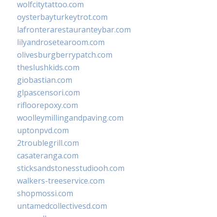
wolfcitytattoo.com
oysterbayturkeytrot.com
lafronterarestauranteybar.com
lilyandrosetearoom.com
olivesburgberrypatch.com
theslushkids.com
giobastian.com
glpascensori.com
rifloorepoxy.com
woolleymillingandpaving.com
uptonpvd.com
2troublegrill.com
casateranga.com
sticksandstonesstudiooh.com
walkers-treeservice.com
shopmossi.com
untamedcollectivesd.com