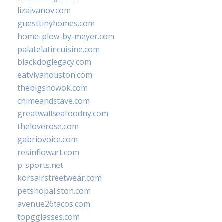
lizaivanov.com
guesttinyhomes.com
home-plow-by-meyer.com
palatelatincuisine.com
blackdoglegacy.com
eatvivahouston.com
thebigshowok.com
chimeandstave.com
greatwallseafoodny.com
theloverose.com
gabriovoice.com
resinflowart.com
p-sports.net
korsairstreetwear.com
petshopallston.com
avenue26tacos.com
topgglasses.com