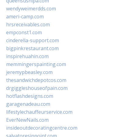
queensushipa.com
wendyweimerdds.com
ameri-camp.com
hrsreceivables.com
empconst1.com
cinderella-support.com
bigpinkrestaurant.com
inspirehuahin.com
memmingerspainting.com
jeremypbeasley.com
thesandwichdepotcos.com
drgiggleshouseofpain.com
hotflashdesigns.com
garagenadeau.com
lifestylechauffeurservice.com
EverNewNails.com
insideoutdecoratingcentre.com
salvatoresinpoint.com