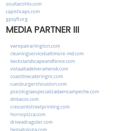
soultacohtx.com
capishcaps.com
gpsyfl.org
MEDIA PARTNER III
vwrepairarlington.com
cleaningservicebaltimore-md.com
beckslandscapeandfence.com
vistaaltadelveramendi.com
coastlinecateringnc.com
cuesburgershouston.com
psicologiaespecializadaencampeche.com
dmtacos.com
crescentstreetprinting.com
hornopizza.com
driveadragster.com
hematologa.com