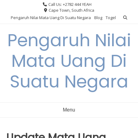
Skip
Call Us: +2782 444 YEAH
to
Cape Town, South Africa
content
Pengaruh Nilai Mata Uang Di Suatu Negara
Blog
Togel
Pengaruh Nilai
Mata Uang Di
Suatu Negara
Menu
Update Mata Uang