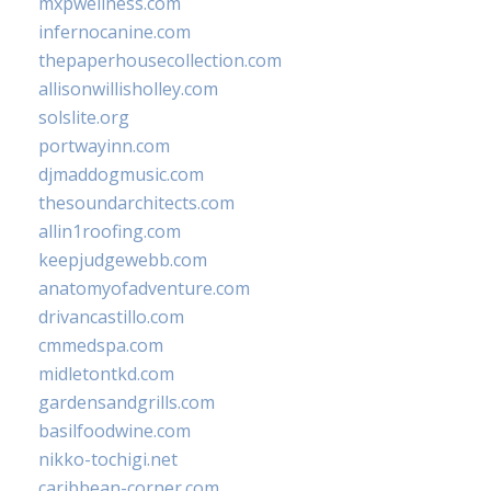
mxpwellness.com
infernocanine.com
thepaperhousecollection.com
allisonwillisholley.com
solslite.org
portwayinn.com
djmaddogmusic.com
thesoundarchitects.com
allin1roofing.com
keepjudgewebb.com
anatomyofadventure.com
drivancastillo.com
cmmedspa.com
midletontkd.com
gardensandgrills.com
basilfoodwine.com
nikko-tochigi.net
caribbean-corner.com