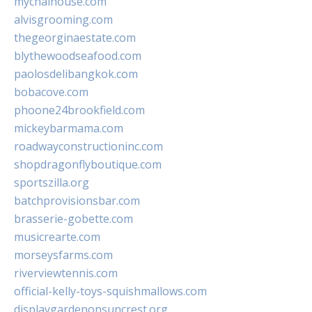
mychaihouse.com
alvisgrooming.com
thegeorginaestate.com
blythewoodseafood.com
paolosdelibangkok.com
bobacove.com
phoone24brookfield.com
mickeybarmama.com
roadwayconstructioninc.com
shopdragonflyboutique.com
sportszilla.org
batchprovisionsbar.com
brasserie-gobette.com
musicrearte.com
morseysfarms.com
riverviewtennis.com
official-kelly-toys-squishmallows.com
displaygardenonsuncrest.org