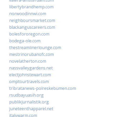
libertybrandhemp.com
norwoodinnwi.com
neighboursmarket.com
blackanguscareers.com
bolesfororegon.com
bodega-ole.com
thestreamlinerlounge.com
mestrinorubanofc.com
novelatherton.com
nassvalleygardens.net
electjohnstewart.com
omptourtravels.com
tribratanews-polreskebumen.com
rsudbayuasih.org
publikjurnalistik.org
juneteenthapparel.net
italywarm.com