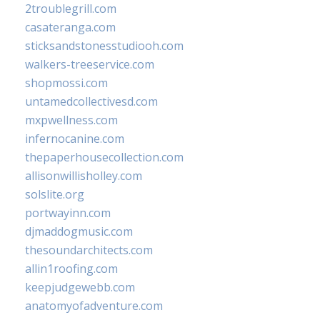
2troublegrill.com
casateranga.com
sticksandstonesstudiooh.com
walkers-treeservice.com
shopmossi.com
untamedcollectivesd.com
mxpwellness.com
infernocanine.com
thepaperhousecollection.com
allisonwillisholley.com
solslite.org
portwayinn.com
djmaddogmusic.com
thesoundarchitects.com
allin1roofing.com
keepjudgewebb.com
anatomyofadventure.com