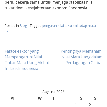
perlu bekerja sama untuk menjaga stabilitas nilai
tukar demi kesejahteraan ekonomi Indonesia.
Posted in
Blog
Tagged
pengaruh nilai tukar terhadap mata
uang
Post
Faktor-faktor yang
Pentingnya Memahami
Mempengaruhi Nilai
Nilai Mata Uang dalam
Tukar Mata Uang Akibat
Perdagangan Global
navigation
Inflasi di Indonesia
August 2026
M
T
W
T
F
S
S
1
2