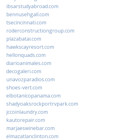
ibsarstudyabroad.com
bennusehgall.com
tsecincinnati.com
roderconstructiongroup.com
plazabatai.com
hawkscayresort.com
hellonquads.com
diarioanimales.com
decogaleri.com
unavozparadios.com
shoes-vert.com
elbotanicopanama.com
shadyoaksrockportrvpark.com
jccoinlaundry.com
kautorepair.com
marjaeswinebar.com
elmazatlanclinton.com