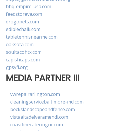
bbq-empire-usa.com
feedstoreva.com
drogopets.com
ediblechalk.com
tabletennisnearme.com
oaksofa.com
soultacohtx.com
capishcaps.com
gpsyfl.org
MEDIA PARTNER III
vwrepairarlington.com
cleaningservicebaltimore-md.com
beckslandscapeandfence.com
vistaaltadelveramendi.com
coastlinecateringnc.com