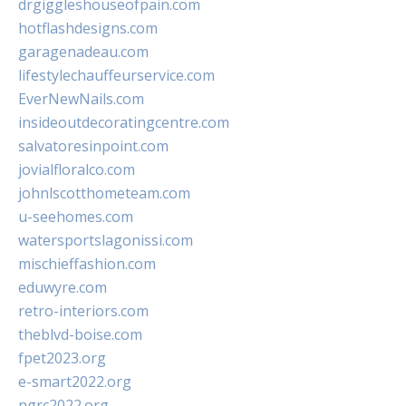
drgiggleshouseofpain.com
hotflashdesigns.com
garagenadeau.com
lifestylechauffeurservice.com
EverNewNails.com
insideoutdecoratingcentre.com
salvatoresinpoint.com
jovialfloralco.com
johnlscotthometeam.com
u-seehomes.com
watersportslagonissi.com
mischieffashion.com
eduwyre.com
retro-interiors.com
theblvd-boise.com
fpet2023.org
e-smart2022.org
ngrc2022.org