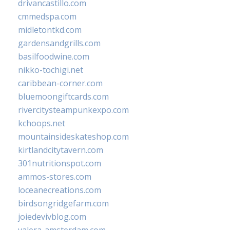
drivancastillo.com
cmmedspa.com
midletontkd.com
gardensandgrills.com
basilfoodwine.com
nikko-tochigi.net
caribbean-corner.com
bluemoongiftcards.com
rivercitysteampunkexpo.com
kchoops.net
mountainsideskateshop.com
kirtlandcitytavern.com
301nutritionspot.com
ammos-stores.com
loceanecreations.com
birdsongridgefarm.com
joiedevivblog.com
valera-amsterdam.com