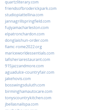
quartzliterary.com
friendsofbroderickpark.com
studiopiattellina.com
jannagrillspringfield.com
fujiyamacharleston.com
elpatronchardon.com
donglaishun-order.com
fiamc-rome2022.org
mariceworldessentials.com
lafisheriarestaurant.com
915jazzandmore.com
aguadulce-countryfair.com
jakehovis.com
bosswingsduluth.com
birminghamautocare.com
tonyscountrykitchen.com
jbellasnailspa.com