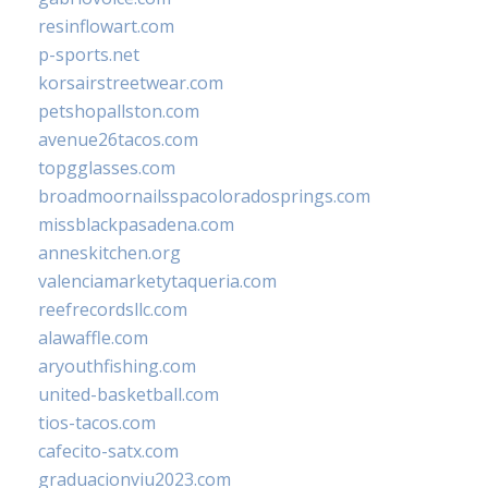
resinflowart.com
p-sports.net
korsairstreetwear.com
petshopallston.com
avenue26tacos.com
topgglasses.com
broadmoornailsspacoloradosprings.com
missblackpasadena.com
anneskitchen.org
valenciamarketytaqueria.com
reefrecordsllc.com
alawaffle.com
aryouthfishing.com
united-basketball.com
tios-tacos.com
cafecito-satx.com
graduacionviu2023.com