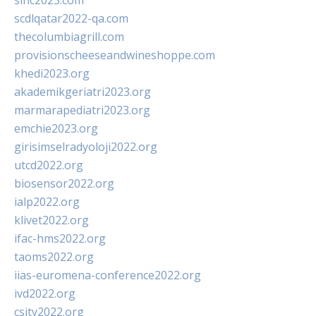
sinc2023.com
scdlqatar2022-qa.com
thecolumbiagrill.com
provisionscheeseandwineshoppe.com
khedi2023.org
akademikgeriatri2023.org
marmarapediatri2023.org
emchie2023.org
girisimselradyoloji2022.org
utcd2022.org
biosensor2022.org
ialp2022.org
klivet2022.org
ifac-hms2022.org
taoms2022.org
iias-euromena-conference2022.org
ivd2022.org
csity2022.org