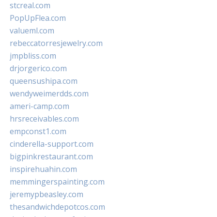
stcreal.com
PopUpFlea.com
valueml.com
rebeccatorresjewelry.com
jmpbliss.com
drjorgerico.com
queensushipa.com
wendyweimerdds.com
ameri-camp.com
hrsreceivables.com
empconst1.com
cinderella-support.com
bigpinkrestaurant.com
inspirehuahin.com
memmingerspainting.com
jeremypbeasley.com
thesandwichdepotcos.com