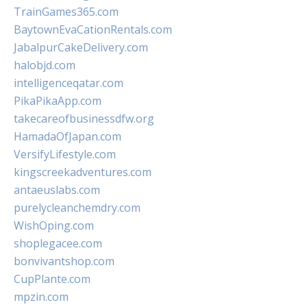
TrainGames365.com
BaytownEvaCationRentals.com
JabalpurCakeDelivery.com
halobjd.com
intelligenceqatar.com
PikaPikaApp.com
takecareofbusinessdfw.org
HamadaOfJapan.com
VersifyLifestyle.com
kingscreekadventures.com
antaeuslabs.com
purelycleanchemdry.com
WishOping.com
shoplegacee.com
bonvivantshop.com
CupPlante.com
mpzin.com