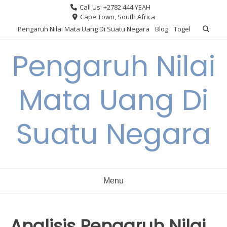
Skip
Call Us: +2782 444 YEAH
to
Cape Town, South Africa
content
Pengaruh Nilai Mata Uang Di Suatu Negara
Blog
Togel
Pengaruh Nilai
Mata Uang Di
Suatu Negara
Menu
Analisis Pengaruh Nilai