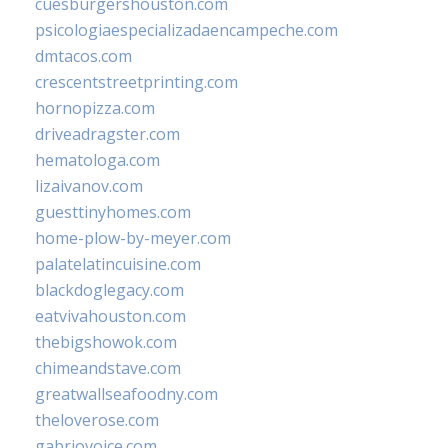
cuesburgershouston.com
psicologiaespecializadaencampeche.com
dmtacos.com
crescentstreetprinting.com
hornopizza.com
driveadragster.com
hematologa.com
lizaivanov.com
guesttinyhomes.com
home-plow-by-meyer.com
palatelatincuisine.com
blackdoglegacy.com
eatvivahouston.com
thebigshowok.com
chimeandstave.com
greatwallseafoodny.com
theloverose.com
gabriovoice.com