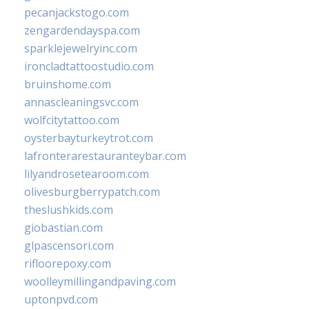
pecanjackstogo.com
zengardendayspa.com
sparklejewelryinc.com
ironcladtattoostudio.com
bruinshome.com
annascleaningsvc.com
wolfcitytattoo.com
oysterbayturkeytrot.com
lafronterarestauranteybar.com
lilyandrosetearoom.com
olivesburgberrypatch.com
theslushkids.com
giobastian.com
glpascensori.com
rifloorepoxy.com
woolleymillingandpaving.com
uptonpvd.com