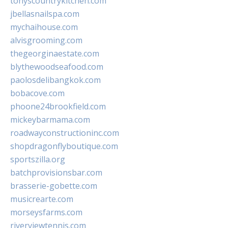
tonyscountrykitchen.com
jbellasnailspa.com
mychaihouse.com
alvisgrooming.com
thegeorginaestate.com
blythewoodseafood.com
paolosdelibangkok.com
bobacove.com
phoone24brookfield.com
mickeybarmama.com
roadwayconstructioninc.com
shopdragonflyboutique.com
sportszilla.org
batchprovisionsbar.com
brasserie-gobette.com
musicrearte.com
morseysfarms.com
riverviewtennis.com