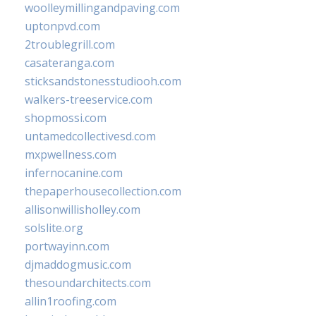
woolleymillingandpaving.com
uptonpvd.com
2troublegrill.com
casateranga.com
sticksandstonesstudiooh.com
walkers-treeservice.com
shopmossi.com
untamedcollectivesd.com
mxpwellness.com
infernocanine.com
thepaperhousecollection.com
allisonwillisholley.com
solslite.org
portwayinn.com
djmaddogmusic.com
thesoundarchitects.com
allin1roofing.com