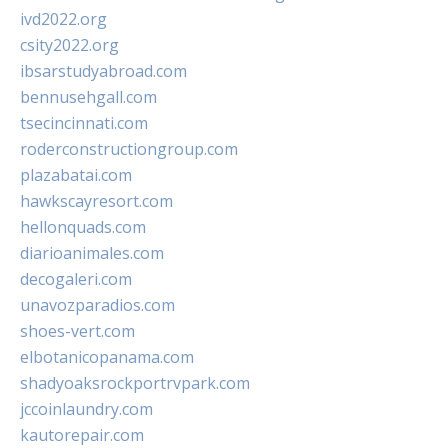
ivd2022.org
csity2022.org
ibsarstudyabroad.com
bennusehgall.com
tsecincinnati.com
roderconstructiongroup.com
plazabatai.com
hawkscayresort.com
hellonquads.com
diarioanimales.com
decogaleri.com
unavozparadios.com
shoes-vert.com
elbotanicopanama.com
shadyoaksrockportrvpark.com
jccoinlaundry.com
kautorepair.com