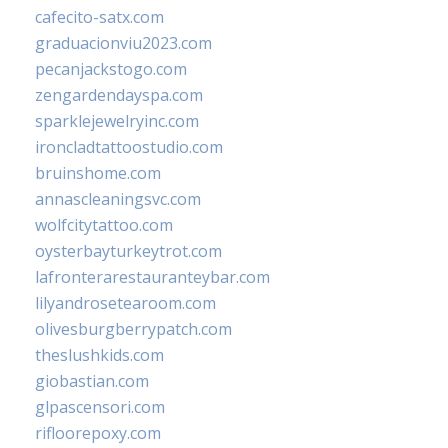
cafecito-satx.com
graduacionviu2023.com
pecanjackstogo.com
zengardendayspa.com
sparklejewelryinc.com
ironcladtattoostudio.com
bruinshome.com
annascleaningsvc.com
wolfcitytattoo.com
oysterbayturkeytrot.com
lafronterarestauranteybar.com
lilyandrosetearoom.com
olivesburgberrypatch.com
theslushkids.com
giobastian.com
glpascensori.com
rifloorepoxy.com