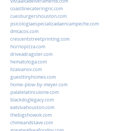
vistaaltadelveramendi.com
coastlinecateringnc.com
cuesburgershouston.com
psicologiaespecializadaencampeche.com
dmtacos.com
crescentstreetprinting.com
hornopizza.com
driveadragster.com
hematologa.com
lizaivanov.com
guesttinyhomes.com
home-plow-by-meyer.com
palatelatincuisine.com
blackdoglegacy.com
eatvivahouston.com
thebigshowok.com
chimeandstave.com
greatwallseafoodny.com