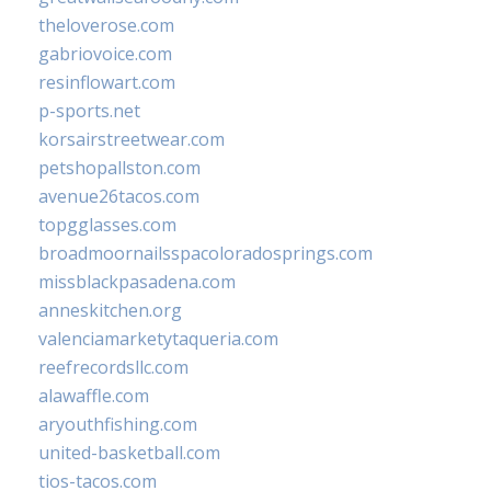
theloverose.com
gabriovoice.com
resinflowart.com
p-sports.net
korsairstreetwear.com
petshopallston.com
avenue26tacos.com
topgglasses.com
broadmoornailsspacoloradosprings.com
missblackpasadena.com
anneskitchen.org
valenciamarketytaqueria.com
reefrecordsllc.com
alawaffle.com
aryouthfishing.com
united-basketball.com
tios-tacos.com