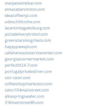
marjaeswinebar.com
elmazatlanclinton.com
ideacoffeenyc.com
odieschillicothe.com
lacantinitagalesburg.com
pizzadeliverybristol.com
greenstarsmogcheck.com
happypawspl.com
callahansautoservicecenter.com
georgiascornermarket.com
perfectfit24-7.com
portugalprivatedriver.com
von-racer.com
coffeeshopcharleston.com
salon104mainstreet.com
alkaspringswater.com
318mainstreet8h.com