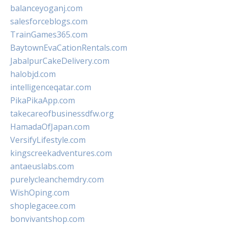
balanceyoganj.com
salesforceblogs.com
TrainGames365.com
BaytownEvaCationRentals.com
JabalpurCakeDelivery.com
halobjd.com
intelligenceqatar.com
PikaPikaApp.com
takecareofbusinessdfw.org
HamadaOfJapan.com
VersifyLifestyle.com
kingscreekadventures.com
antaeuslabs.com
purelycleanchemdry.com
WishOping.com
shoplegacee.com
bonvivantshop.com