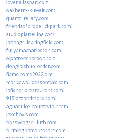
lovenailsspari.com
oakberry-kuwait.com
quartzliterary.com
friendsofbroderickpark.com
studiopiattellina.com
jannagrillspringfield.com
fujiyamacharleston.com
elpatronchardon.com
donglaishun-order.com
fiamc-rome2022.org
mariceworldessentials.com
lafisheriarestaurant.com
915jazzandmore.com
aguadulce-countryfair.com
jakehovis.com
bosswingsduluth.com
birminghamautocare.com