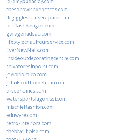
jeremypbeasley.com
thesandwichdepotcos.com
drgiggleshouseofpain.com
hotflashdesigns.com
garagenadeau.com
lifestylechauffeurservice.com
EverNewNails.com
insideoutdecoratingcentre.com
salvatoresinpoint.com
jovialfloralco.com
johnlscotthometeam.com
u-seehomes.com
watersportslagonissi.com
mischieffashion.com
eduwyre.com
retro-interiors.com
theblvd-boise.com
fpet2023.org