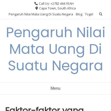
Skip
Call Us: +2782 444 YEAH
to
Cape Town, South Africa
content
Pengaruh Nilai Mata Uang Di Suatu Negara
Blog
Togel
Pengaruh Nilai
Mata Uang Di
Suatu Negara
Menu
Faktor-faktor yang