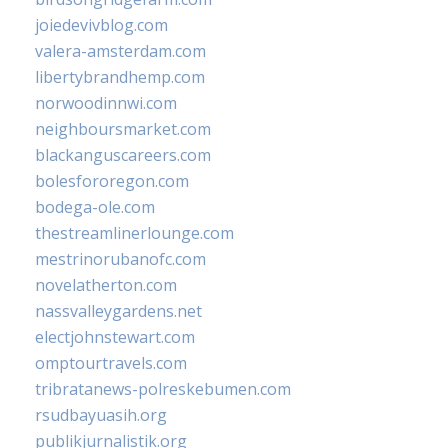
joiedevivblog.com
valera-amsterdam.com
libertybrandhemp.com
norwoodinnwi.com
neighboursmarket.com
blackanguscareers.com
bolesfororegon.com
bodega-ole.com
thestreamlinerlounge.com
mestrinorubanofc.com
novelatherton.com
nassvalleygardens.net
electjohnstewart.com
omptourtravels.com
tribratanews-polreskebumen.com
rsudbayuasih.org
publikjurnalistik.org