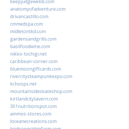
keepjudgewebb.com
anatomyofadventure.com
drivancastillo.com
cmmedspa.com
midletontkd.com
gardensandgrills.com
basilfoodwine.com
nikko-tochigi.net
caribbean-corner.com
bluemoongiftcards.com
rivercitysteampunkexpo.com
kchoops.net
mountainsideskateshop.com
kirtlandcitytavern.com
301nutritionspot.com
ammos-stores.com
loceanecreations.com
birdsongridgefarm.com