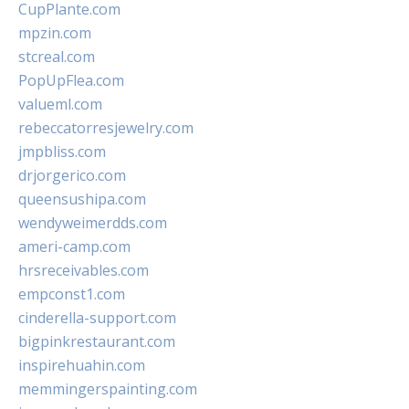
CupPlante.com
mpzin.com
stcreal.com
PopUpFlea.com
valueml.com
rebeccatorresjewelry.com
jmpbliss.com
drjorgerico.com
queensushipa.com
wendyweimerdds.com
ameri-camp.com
hrsreceivables.com
empconst1.com
cinderella-support.com
bigpinkrestaurant.com
inspirehuahin.com
memmingerspainting.com