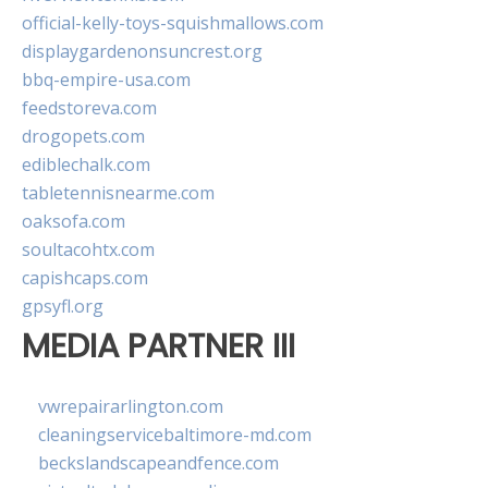
official-kelly-toys-squishmallows.com
displaygardenonsuncrest.org
bbq-empire-usa.com
feedstoreva.com
drogopets.com
ediblechalk.com
tabletennisnearme.com
oaksofa.com
soultacohtx.com
capishcaps.com
gpsyfl.org
MEDIA PARTNER III
vwrepairarlington.com
cleaningservicebaltimore-md.com
beckslandscapeandfence.com