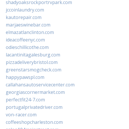
shadyoaksrockportrvpark.com
jccoinlaundry.com
kautorepair.com
marjaeswinebar.com
elmazatlanclinton.com
ideacoffeenyc.com
odieschillicothe.com
lacantinitagalesburg.com
pizzadeliverybristol.com
greenstarsmogcheck.com
happypawspl.com
callahansautoservicecenter.com
georgiascornermarket.com
perfectfit24-7.com
portugalprivatedriver.com
von-racer.com
coffeeshopcharleston.com