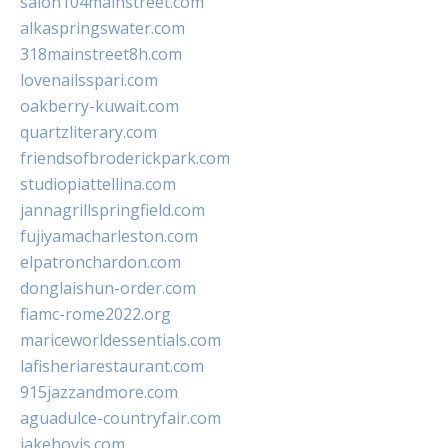
salon104mainstreet.com
alkaspringswater.com
318mainstreet8h.com
lovenailsspari.com
oakberry-kuwait.com
quartzliterary.com
friendsofbroderickpark.com
studiopiattellina.com
jannagrillspringfield.com
fujiyamacharleston.com
elpatronchardon.com
donglaishun-order.com
fiamc-rome2022.org
mariceworldessentials.com
lafisheriarestaurant.com
915jazzandmore.com
aguadulce-countryfair.com
jakehovis.com