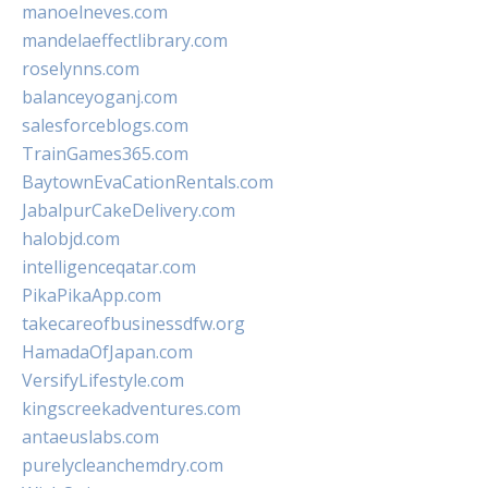
manoelneves.com
mandelaeffectlibrary.com
roselynns.com
balanceyoganj.com
salesforceblogs.com
TrainGames365.com
BaytownEvaCationRentals.com
JabalpurCakeDelivery.com
halobjd.com
intelligenceqatar.com
PikaPikaApp.com
takecareofbusinessdfw.org
HamadaOfJapan.com
VersifyLifestyle.com
kingscreekadventures.com
antaeuslabs.com
purelycleanchemdry.com