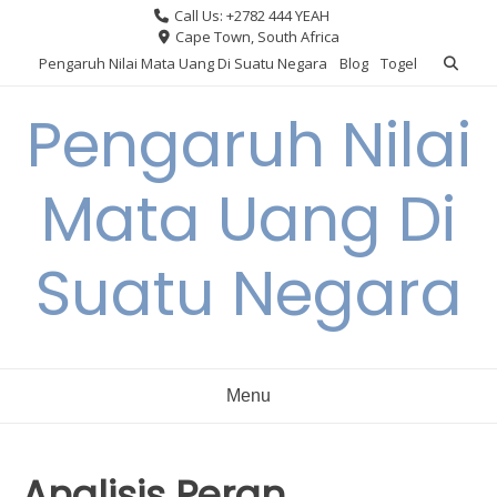
Skip
Call Us: +2782 444 YEAH
to
Cape Town, South Africa
content
Pengaruh Nilai Mata Uang Di Suatu Negara
Blog
Togel
Pengaruh Nilai
Mata Uang Di
Suatu Negara
Menu
Analisis Peran