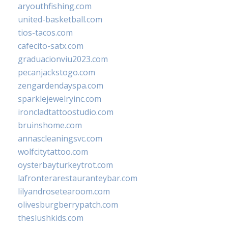
aryouthfishing.com
united-basketball.com
tios-tacos.com
cafecito-satx.com
graduacionviu2023.com
pecanjackstogo.com
zengardendayspa.com
sparklejewelryinc.com
ironcladtattoostudio.com
bruinshome.com
annascleaningsvc.com
wolfcitytattoo.com
oysterbayturkeytrot.com
lafronterarestauranteybar.com
lilyandrosetearoom.com
olivesburgberrypatch.com
theslushkids.com