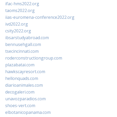
ifac-hms2022.org
taoms2022.org
iias-euromena-conference2022.org
ivd2022.org
csity2022.org
ibsarstudyabroad.com
bennusehgall.com
tsecincinnati.com
roderconstructiongroup.com
plazabatai.com
hawkscayresort.com
hellonquads.com
diarioanimales.com
decogaleri.com
unavozparadios.com
shoes-vert.com
elbotanicopanama.com