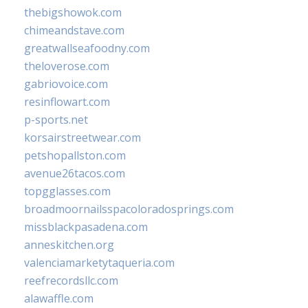
thebigshowok.com
chimeandstave.com
greatwallseafoodny.com
theloverose.com
gabriovoice.com
resinflowart.com
p-sports.net
korsairstreetwear.com
petshopallston.com
avenue26tacos.com
topgglasses.com
broadmoornailsspacoloradosprings.com
missblackpasadena.com
anneskitchen.org
valenciamarketytaqueria.com
reefrecordsllc.com
alawaffle.com