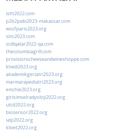
isth2022.com
p2b2pabi2023-makassar.com
wocfparis2023.org
sinc2023.com
scdlqatar2022-qa.com
thecolumbiagrill.com
provisionscheeseandwineshoppe.com
khedi2023.org
akademikgeriatri2023.org
marmarapediatri2023.org
emchie2023.org
girisimselradyoloji2022.org
utcd2022.org
biosensor2022.org
ialp2022.org
klivet2022.org