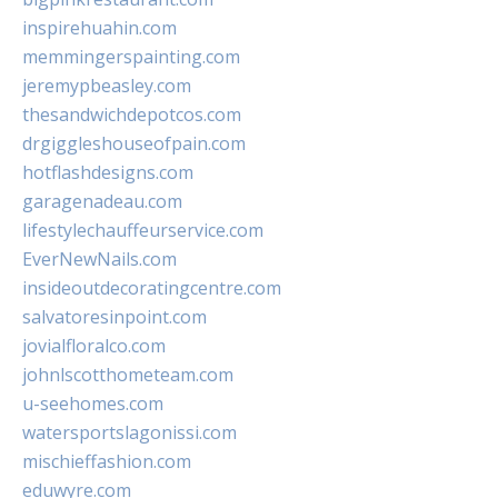
inspirehuahin.com
memmingerspainting.com
jeremypbeasley.com
thesandwichdepotcos.com
drgiggleshouseofpain.com
hotflashdesigns.com
garagenadeau.com
lifestylechauffeurservice.com
EverNewNails.com
insideoutdecoratingcentre.com
salvatoresinpoint.com
jovialfloralco.com
johnlscotthometeam.com
u-seehomes.com
watersportslagonissi.com
mischieffashion.com
eduwyre.com