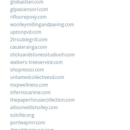
giobastian.com
glpascensori.com
rifloorepoxy.com
woolleymillingandpaving.com
uptonpvd.com
2troublegrill.com
casateranga.com
sticksandstonesstudiooh.com
walkers-treeservice.com
shopmossi.com
untamedcollectivesd.com
mxpwellness.com
infernocanine.com
thepaperhousecollection.com
allisonwillisholley.com
solslite.org
portwayinn.com
djmaddogmusic.com