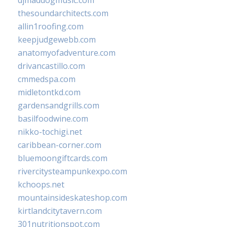
thesoundarchitects.com
allin1roofing.com
keepjudgewebb.com
anatomyofadventure.com
drivancastillo.com
cmmedspa.com
midletontkd.com
gardensandgrills.com
basilfoodwine.com
nikko-tochigi.net
caribbean-corner.com
bluemoongiftcards.com
rivercitysteampunkexpo.com
kchoops.net
mountainsideskateshop.com
kirtlandcitytavern.com
301nutritionspot.com