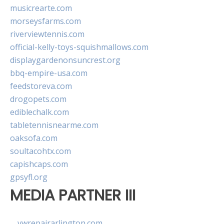
musicrearte.com
morseysfarms.com
riverviewtennis.com
official-kelly-toys-squishmallows.com
displaygardenonsuncrest.org
bbq-empire-usa.com
feedstoreva.com
drogopets.com
ediblechalk.com
tabletennisnearme.com
oaksofa.com
soultacohtx.com
capishcaps.com
gpsyfl.org
MEDIA PARTNER III
vwrepairarlington.com