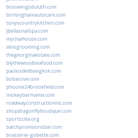
bosswingsduluth.com
birminghamautocare.com
tonyscountrykitchen.com
jbellasnailspa.com
mychaihouse.com
alvisgrooming.com
thegeorginaestate.com
blythewoodseafood.com
paolosdelibangkok.com
bobacove.com
phoone24brookfield.com
mickeybarmama.com
roadwayconstructioninc.com
shopdragonflyboutique.com
sportszilla.org
batchprovisionsbar.com
brasserie-gobette.com