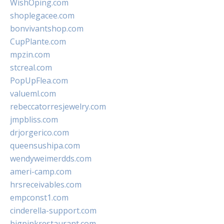
WishOping.com
shoplegacee.com
bonvivantshop.com
CupPlante.com
mpzin.com
stcreal.com
PopUpFlea.com
valueml.com
rebeccatorresjewelry.com
jmpbliss.com
drjorgerico.com
queensushipa.com
wendyweimerdds.com
ameri-camp.com
hrsreceivables.com
empconst1.com
cinderella-support.com
bigpinkrestaurant.com