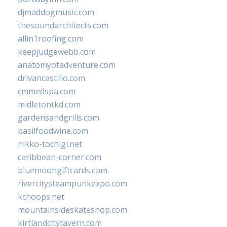
djmaddogmusic.com
thesoundarchitects.com
allin1roofing.com
keepjudgewebb.com
anatomyofadventure.com
drivancastillo.com
cmmedspa.com
midletontkd.com
gardensandgrills.com
basilfoodwine.com
nikko-tochigi.net
caribbean-corner.com
bluemoongiftcards.com
rivercitysteampunkexpo.com
kchoops.net
mountainsideskateshop.com
kirtlandcitytavern.com