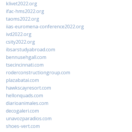
klivet2022.org
ifac-hms2022.org
taoms2022.org
iias-euromena-conference2022.org
ivd2022.org
csity2022.org
ibsarstudyabroad.com
bennusehgall.com
tsecincinnati.com
roderconstructiongroup.com
plazabatai.com
hawkscayresort.com
hellonquads.com
diarioanimales.com
decogaleri.com
unavozparadios.com
shoes-vert.com