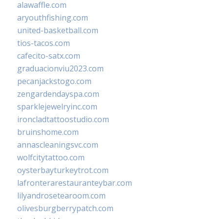
alawaffle.com
aryouthfishing.com
united-basketball.com
tios-tacos.com
cafecito-satx.com
graduacionviu2023.com
pecanjackstogo.com
zengardendayspa.com
sparklejewelryinc.com
ironcladtattoostudio.com
bruinshome.com
annascleaningsvc.com
wolfcitytattoo.com
oysterbayturkeytrot.com
lafronterarestauranteybar.com
lilyandrosetearoom.com
olivesburgberrypatch.com