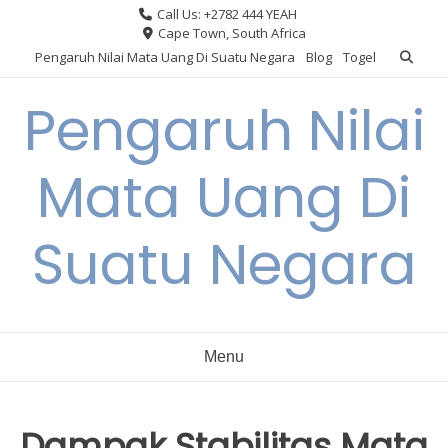
Skip
Call Us: +2782 444 YEAH
to
Cape Town, South Africa
content
Pengaruh Nilai Mata Uang Di Suatu Negara
Blog
Togel
Pengaruh Nilai
Mata Uang Di
Suatu Negara
Menu
Dampak Stabilitas Mata