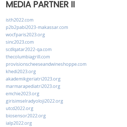
MEDIA PARTNER II
isth2022.com
p2b2pabi2023-makassar.com
wocfparis2023.org
sinc2023.com
scdlqatar2022-qa.com
thecolumbiagrill.com
provisionscheeseandwineshoppe.com
khedi2023.org
akademikgeriatri2023.org
marmarapediatri2023.org
emchie2023.org
girisimselradyoloji2022.org
utcd2022.org
biosensor2022.org
ialp2022.org