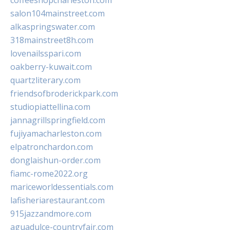
coffeeshopcharleston.com
salon104mainstreet.com
alkaspringswater.com
318mainstreet8h.com
lovenailsspari.com
oakberry-kuwait.com
quartzliterary.com
friendsofbroderickpark.com
studiopiattellina.com
jannagrillspringfield.com
fujiyamacharleston.com
elpatronchardon.com
donglaishun-order.com
fiamc-rome2022.org
mariceworldessentials.com
lafisheriarestaurant.com
915jazzandmore.com
aguadulce-countryfair.com