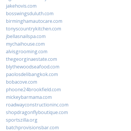
jakehovis.com
bosswingsduluth.com
birminghamautocare.com
tonyscountrykitchen.com
jbellasnailspa.com
mychaihouse.com
alvisgrooming.com
thegeorginaestate.com
blythewoodseafood.com
paolosdelibangkok.com
bobacove.com
phoone24brookfield.com
mickeybarmama.com
roadwayconstructioninc.com
shopdragonflyboutique.com
sportszilla.org
batchprovisionsbar.com