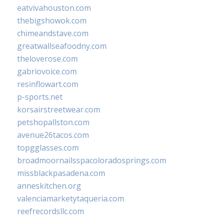
eatvivahouston.com
thebigshowok.com
chimeandstave.com
greatwallseafoodny.com
theloverose.com
gabriovoice.com
resinflowart.com
p-sports.net
korsairstreetwear.com
petshopallston.com
avenue26tacos.com
topgglasses.com
broadmoornailsspacoloradosprings.com
missblackpasadena.com
anneskitchen.org
valenciamarketytaqueria.com
reefrecordsllc.com