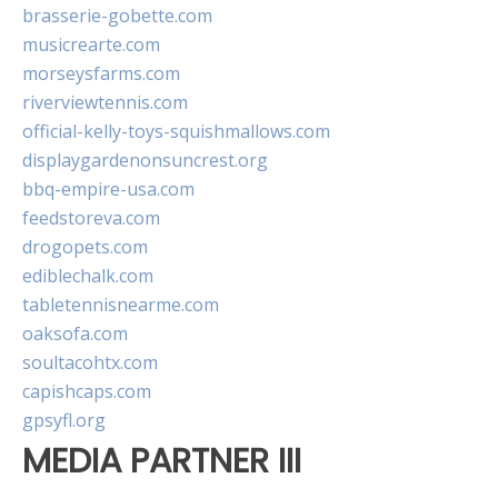
brasserie-gobette.com
musicrearte.com
morseysfarms.com
riverviewtennis.com
official-kelly-toys-squishmallows.com
displaygardenonsuncrest.org
bbq-empire-usa.com
feedstoreva.com
drogopets.com
ediblechalk.com
tabletennisnearme.com
oaksofa.com
soultacohtx.com
capishcaps.com
gpsyfl.org
MEDIA PARTNER III