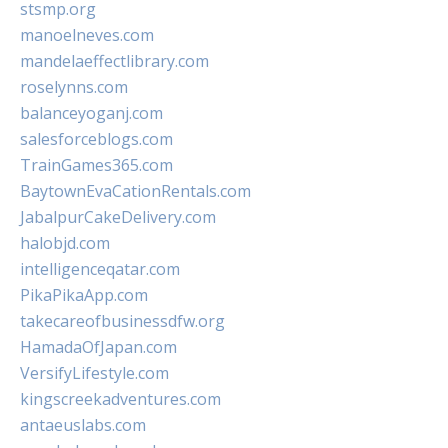
stsmp.org
manoelneves.com
mandelaeffectlibrary.com
roselynns.com
balanceyoganj.com
salesforceblogs.com
TrainGames365.com
BaytownEvaCationRentals.com
JabalpurCakeDelivery.com
halobjd.com
intelligenceqatar.com
PikaPikaApp.com
takecareofbusinessdfw.org
HamadaOfJapan.com
VersifyLifestyle.com
kingscreekadventures.com
antaeuslabs.com