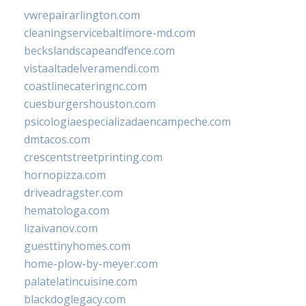
vwrepairarlington.com
cleaningservicebaltimore-md.com
beckslandscapeandfence.com
vistaaltadelveramendi.com
coastlinecateringnc.com
cuesburgershouston.com
psicologiaespecializadaencampeche.com
dmtacos.com
crescentstreetprinting.com
hornopizza.com
driveadragster.com
hematologa.com
lizaivanov.com
guesttinyhomes.com
home-plow-by-meyer.com
palatelatincuisine.com
blackdoglegacy.com