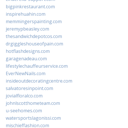
bigpinkrestaurant.com
inspirehuahin.com
memmingerspainting.com
jeremypbeasley.com
thesandwichdepotcos.com
drgiggleshouseofpain.com
hotflashdesigns.com
garagenadeau.com
lifestylechauffeurservice.com
EverNewNails.com
insideoutdecoratingcentre.com
salvatoresinpoint.com
jovialfloralco.com
johnlscotthometeam.com
u-seehomes.com
watersportslagonissi.com
mischieffashion.com