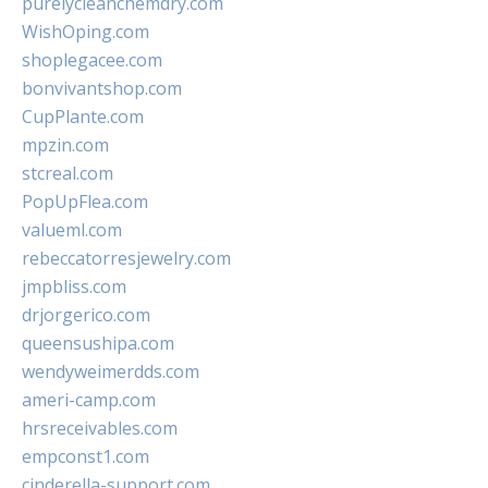
purelycleanchemdry.com
WishOping.com
shoplegacee.com
bonvivantshop.com
CupPlante.com
mpzin.com
stcreal.com
PopUpFlea.com
valueml.com
rebeccatorresjewelry.com
jmpbliss.com
drjorgerico.com
queensushipa.com
wendyweimerdds.com
ameri-camp.com
hrsreceivables.com
empconst1.com
cinderella-support.com