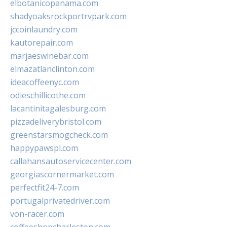
elbotanicopanama.com
shadyoaksrockportrvpark.com
jccoinlaundry.com
kautorepair.com
marjaeswinebar.com
elmazatlanclinton.com
ideacoffeenyc.com
odieschillicothe.com
lacantinitagalesburg.com
pizzadeliverybristol.com
greenstarsmogcheck.com
happypawspl.com
callahansautoservicecenter.com
georgiascornermarket.com
perfectfit24-7.com
portugalprivatedriver.com
von-racer.com