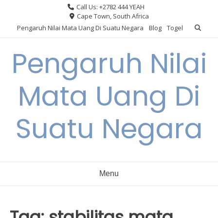
Skip
Call Us: +2782 444 YEAH
to
Cape Town, South Africa
content
Pengaruh Nilai Mata Uang Di Suatu Negara
Blog
Togel
Pengaruh Nilai
Mata Uang Di
Suatu Negara
Menu
Tag:
stabilitas mata