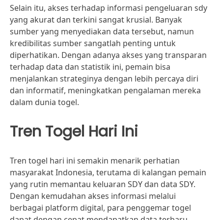
Selain itu, akses terhadap informasi pengeluaran sdy
yang akurat dan terkini sangat krusial. Banyak
sumber yang menyediakan data tersebut, namun
kredibilitas sumber sangatlah penting untuk
diperhatikan. Dengan adanya akses yang transparan
terhadap data dan statistik ini, pemain bisa
menjalankan strateginya dengan lebih percaya diri
dan informatif, meningkatkan pengalaman mereka
dalam dunia togel.
Tren Togel Hari Ini
Tren togel hari ini semakin menarik perhatian
masyarakat Indonesia, terutama di kalangan pemain
yang rutin memantau keluaran SDY dan data SDY.
Dengan kemudahan akses informasi melalui
berbagai platform digital, para penggemar togel
dapat dengan cepat mendapatkan data terbaru