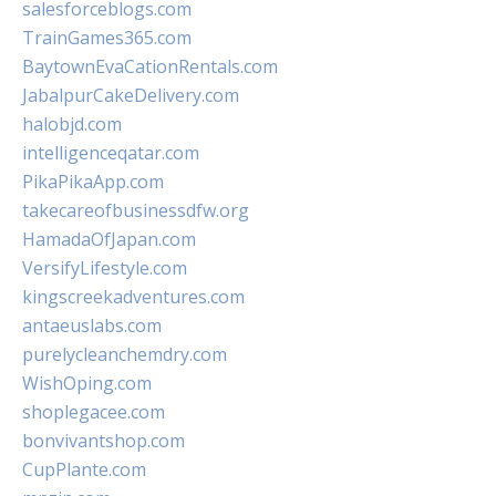
salesforceblogs.com
TrainGames365.com
BaytownEvaCationRentals.com
JabalpurCakeDelivery.com
halobjd.com
intelligenceqatar.com
PikaPikaApp.com
takecareofbusinessdfw.org
HamadaOfJapan.com
VersifyLifestyle.com
kingscreekadventures.com
antaeuslabs.com
purelycleanchemdry.com
WishOping.com
shoplegacee.com
bonvivantshop.com
CupPlante.com