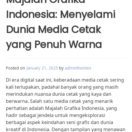
Indonesia: Menyelami
Dunia Media Cetak
yang Penuh Warna
Posted on
January 21, 2025
by
admintheintex
Di era digital saat ini, keberadaan media cetak sering
kali terlupakan, padahal banyak orang yang masih
merindukan nuansa dunia cetak yang kaya dan
berwarna. Salah satu media cetak yang menarik
perhatian adalah Majalah Grafika Indonesia, yang
hadir sebagai jendela untuk mengeksplorasi
berbagai aspek keindahan seni grafis dan dunia
kreatif di Indonesia. Dengan tampilan yang menawan