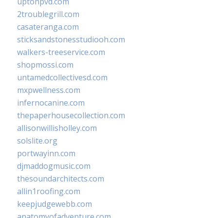
uptonpvd.com
2troublegrill.com
casateranga.com
sticksandstonesstudiooh.com
walkers-treeservice.com
shopmossi.com
untamedcollectivesd.com
mxpwellness.com
infernocanine.com
thepaperhousecollection.com
allisonwillisholley.com
solslite.org
portwayinn.com
djmaddogmusic.com
thesoundarchitects.com
allin1roofing.com
keepjudgewebb.com
anatomyofadventure.com