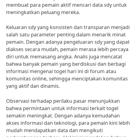
membuat para pemain aktif mencari data sdy untuk
meningkatkan peluang mereka.
Keluaran sdy yang konsisten dan transparan menjadi
salah satu parameter penting dalam menarik minat
pemain. Dengan adanya pengeluaran sdy yang dapat
diakses secara mudah, pemain merasa lebih percaya
diri untuk memasang angka. Analis juga mencatat
bahwa banyak pemain yang berdiskusi dan berbagi
informasi mengenai togel hari ini di forum atau
komunitas online, sehingga menciptakan komunitas
yang aktif dan dinamis.
Observasi terhadap perilaku pasar menunjukkan
bahwa permintaan untuk informasi terkait togel
semakin meningkat. Dengan adanya kemudahan
akses informasi dan teknologi, para pemain kini lebih
mudah mendapatkan data dan mengikuti