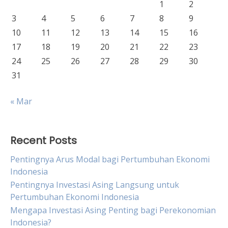
1
2
3
4
5
6
7
8
9
10
11
12
13
14
15
16
17
18
19
20
21
22
23
24
25
26
27
28
29
30
31
« Mar
Recent Posts
Pentingnya Arus Modal bagi Pertumbuhan Ekonomi
Indonesia
Pentingnya Investasi Asing Langsung untuk
Pertumbuhan Ekonomi Indonesia
Mengapa Investasi Asing Penting bagi Perekonomian
Indonesia?