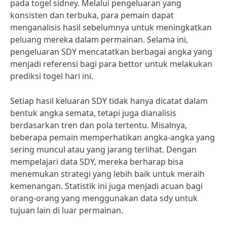
pada togel sidney. Melalui pengeluaran yang
konsisten dan terbuka, para pemain dapat
menganalisis hasil sebelumnya untuk meningkatkan
peluang mereka dalam permainan. Selama ini,
pengeluaran SDY mencatatkan berbagai angka yang
menjadi referensi bagi para bettor untuk melakukan
prediksi togel hari ini.
Setiap hasil keluaran SDY tidak hanya dicatat dalam
bentuk angka semata, tetapi juga dianalisis
berdasarkan tren dan pola tertentu. Misalnya,
beberapa pemain memperhatikan angka-angka yang
sering muncul atau yang jarang terlihat. Dengan
mempelajari data SDY, mereka berharap bisa
menemukan strategi yang lebih baik untuk meraih
kemenangan. Statistik ini juga menjadi acuan bagi
orang-orang yang menggunakan data sdy untuk
tujuan lain di luar permainan.