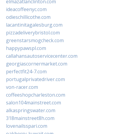
elmazatlanclinton.com
ideacoffeenyc.com
odieschillicothe.com
lacantinitagalesburg.com
pizzadeliverybristol.com
greenstarsmogcheck.com
happypawspl.com
callahansautoservicecenter.com
georgiascornermarket.com
perfectfit24-7.com
portugalprivatedriver.com
von-racer.com
coffeeshopcharleston.com
salon104mainstreet.com
alkaspringswater.com
318mainstreet8h.com
lovenailsspari.com
oakberry-kuwait.com