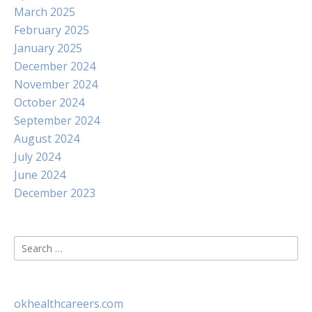
March 2025
February 2025
January 2025
December 2024
November 2024
October 2024
September 2024
August 2024
July 2024
June 2024
December 2023
Search
for:
okhealthcareers.com