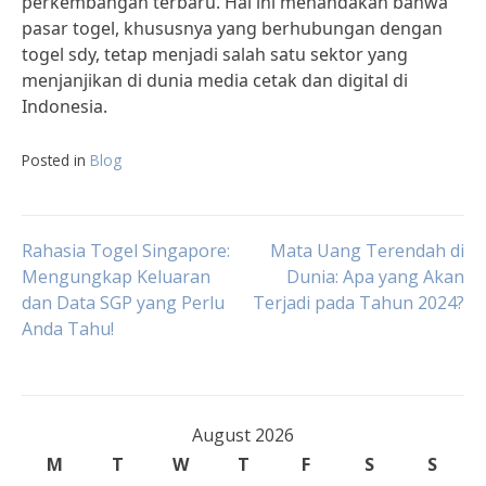
perkembangan terbaru. Hal ini menandakan bahwa
pasar togel, khususnya yang berhubungan dengan
togel sdy, tetap menjadi salah satu sektor yang
menjanjikan di dunia media cetak dan digital di
Indonesia.
Posted in
Blog
Post
Rahasia Togel Singapore:
Mata Uang Terendah di
Mengungkap Keluaran
Dunia: Apa yang Akan
dan Data SGP yang Perlu
Terjadi pada Tahun 2024?
navigation
Anda Tahu!
August 2026
M
T
W
T
F
S
S