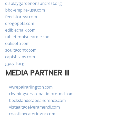
displaygardenonsuncrest.org
bbq-empire-usa.com
feedstoreva.com
drogopets.com
ediblechalk.com
tabletennisnearme.com
oaksofa.com
soultacohtx.com
capishcaps.com
gpsyfl.org
MEDIA PARTNER III
vwrepairarlington.com
cleaningservicebaltimore-md.com
beckslandscapeandfence.com
vistaaltadelveramendi.com
coastlinecateringnc.com