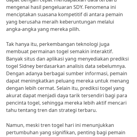
mengenai hasil pengeluaran SDY. Fenomena ini
menciptakan suasana kompetitif di antara pemain
yang berusaha meraih keberuntungan melalui
angka-angka yang mereka pilih.
Tak hanya itu, perkembangan teknologi juga
membuat permainan togel semakin interaktif.
Banyak situs dan aplikasi yang menyediakan prediksi
togel Sidney berdasarkan analisis data sebelumnya.
Dengan adanya berbagai sumber informasi, pemain
dapat meningkatkan peluang mereka untuk menang
dengan lebih cermat. Selain itu, prediksi togel yang
akurat dapat menjadi daya tarik tersendiri bagi para
pencinta togel, sehingga mereka lebih aktif mencari
tahu tentang tren dan strategi terbaru.
Namun, meski tren togel hari ini menunjukkan
pertumbuhan yang signifikan, penting bagi pemain