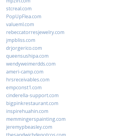
mpzin.com
stcreal.com
PopUpFlea.com
valueml.com
rebeccatorresjewelry.com
jmpbliss.com
drjorgerico.com
queensushipa.com
wendyweimerdds.com
ameri-camp.com
hrsreceivables.com
empconst1.com
cinderella-support.com
bigpinkrestaurant.com
inspirehuahin.com
memmingerspainting.com
jeremypbeasley.com
thesandwichdepotcos.com