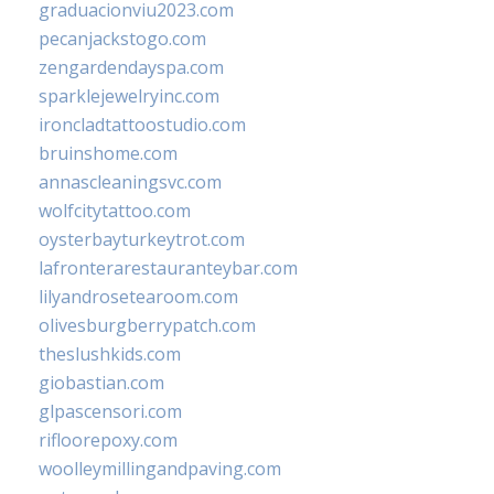
graduacionviu2023.com
pecanjackstogo.com
zengardendayspa.com
sparklejewelryinc.com
ironcladtattoostudio.com
bruinshome.com
annascleaningsvc.com
wolfcitytattoo.com
oysterbayturkeytrot.com
lafronterarestauranteybar.com
lilyandrosetearoom.com
olivesburgberrypatch.com
theslushkids.com
giobastian.com
glpascensori.com
rifloorepoxy.com
woolleymillingandpaving.com