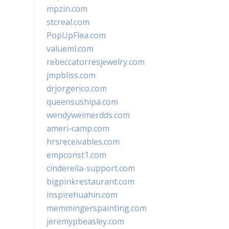
mpzin.com
stcreal.com
PopUpFlea.com
valueml.com
rebeccatorresjewelry.com
jmpbliss.com
drjorgerico.com
queensushipa.com
wendyweimerdds.com
ameri-camp.com
hrsreceivables.com
empconst1.com
cinderella-support.com
bigpinkrestaurant.com
inspirehuahin.com
memmingerspainting.com
jeremypbeasley.com