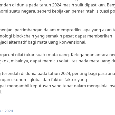
endah di dunia pada tahun 2024 masih sulit dipastikan. Ban
i suatu negara, seperti kebijakan pemerintah, situasi pol
 menjadi pertimbangan dalam memprediksi apa yang akan te
nologi blockchain yang semakin pesat dapat memberikan
adi alternatif bagi mata uang konvensional.
engaruhi nilai tukar suatu mata uang. Ketegangan antara ne
gkok, misalnya, dapat memicu volatilitas pada mata uang d
erendah di dunia pada tahun 2024, penting bagi para anal
gan ekonomi global dan faktor-faktor yang
at mengambil keputusan yang tepat dalam mengelola inve
l.
nia 2024