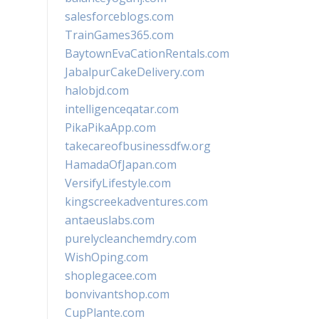
salesforceblogs.com
TrainGames365.com
BaytownEvaCationRentals.com
JabalpurCakeDelivery.com
halobjd.com
intelligenceqatar.com
PikaPikaApp.com
takecareofbusinessdfw.org
HamadaOfJapan.com
VersifyLifestyle.com
kingscreekadventures.com
antaeuslabs.com
purelycleanchemdry.com
WishOping.com
shoplegacee.com
bonvivantshop.com
CupPlante.com