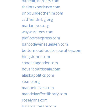
okhealthcareers.com
theintexperience.com
unboundedthefilm.com
catfriends-bg.org
marianlives.org
waywardtees.com
pidfloorsexpress.com
bancodevenezuelaen.com
bettermoodfoodcorporation.com
hingstonnt.com
chooseagender.com
hoverboardssale.com
alaskapolitics.com
stsmp.org
manoelneves.com
mandelaeffectlibrary.com
roselynns.com
balanceyoganj.com