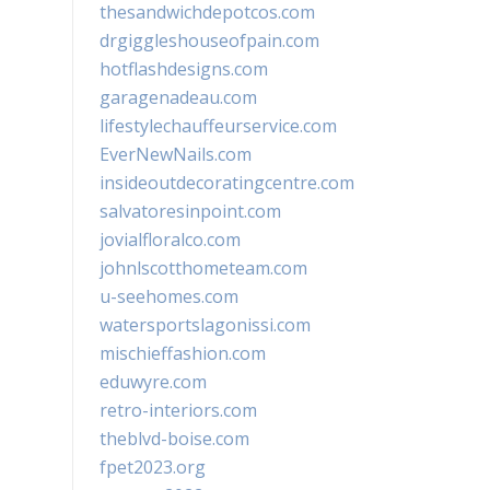
thesandwichdepotcos.com
drgiggleshouseofpain.com
hotflashdesigns.com
garagenadeau.com
lifestylechauffeurservice.com
EverNewNails.com
insideoutdecoratingcentre.com
salvatoresinpoint.com
jovialfloralco.com
johnlscotthometeam.com
u-seehomes.com
watersportslagonissi.com
mischieffashion.com
eduwyre.com
retro-interiors.com
theblvd-boise.com
fpet2023.org