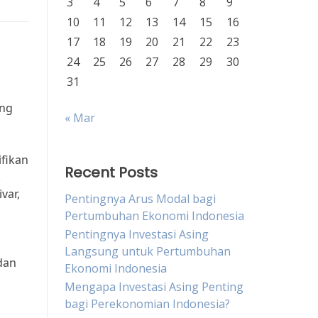
3
4
5
6
7
8
9
10
11
12
13
14
15
16
17
18
19
20
21
22
23
24
25
26
27
28
29
30
31
ang
« Mar
ifikan
Recent Posts
.
var,
Pentingnya Arus Modal bagi
Pertumbuhan Ekonomi Indonesia
Pentingnya Investasi Asing
Langsung untuk Pertumbuhan
 dan
Ekonomi Indonesia
Mengapa Investasi Asing Penting
bagi Perekonomian Indonesia?