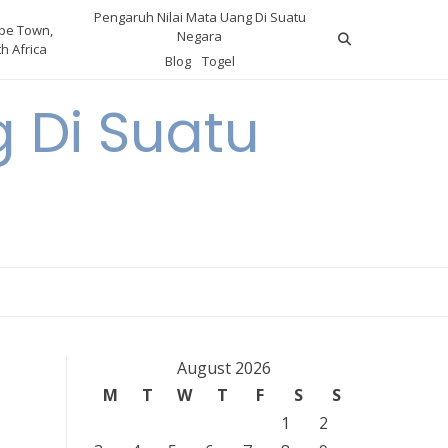
Pengaruh Nilai Mata Uang Di Suatu
pe Town,
Negara
h Africa
Blog
Togel
 Di Suatu
August 2026
M
T
W
T
F
S
S
1
2