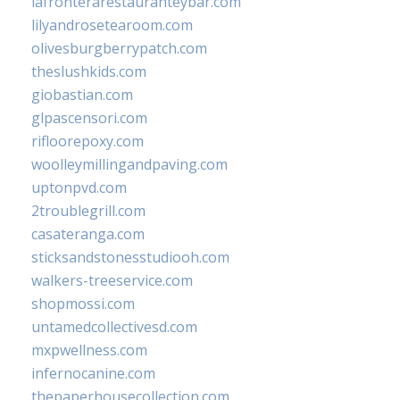
lafronterarestauranteybar.com
lilyandrosetearoom.com
olivesburgberrypatch.com
theslushkids.com
giobastian.com
glpascensori.com
rifloorepoxy.com
woolleymillingandpaving.com
uptonpvd.com
2troublegrill.com
casateranga.com
sticksandstonesstudiooh.com
walkers-treeservice.com
shopmossi.com
untamedcollectivesd.com
mxpwellness.com
infernocanine.com
thepaperhousecollection.com