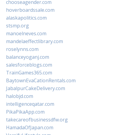
chooseagender.com
hoverboardssale.com
alaskapolitics.com
stsmp.org
manoelneves.com
mandelaeffectlibrary.com
roselynns.com
balanceyoganj.com
salesforceblogs.com
TrainGames365.com
BaytownEvaCationRentals.com
JabalpurCakeDelivery.com
halobjd.com
intelligenceqatar.com
PikaPikaApp.com
takecareofbusinessdfw.org
HamadaOfJapan.com