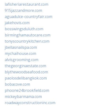
lafisheriarestaurant.com
915jazzandmore.com
aguadulce-countryfair.com
jakehovis.com
bosswingsduluth.com
birminghamautocare.com
tonyscountrykitchen.com
jbellasnailspa.com
mychaihouse.com
alvisgrooming.com
thegeorginaestate.com
blythewoodseafood.com
paolosdelibangkok.com
bobacove.com
phoone24brookfield.com
mickeybarmama.com
roadwayconstructioninc.com