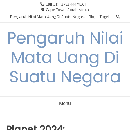
Skip
Call Us: +2782 444 YEAH
to
Cape Town, South Africa
content
Pengaruh Nilai Mata Uang Di Suatu Negara
Blog
Togel
Pengaruh Nilai
Mata Uang Di
Suatu Negara
Menu
Planet 2024: