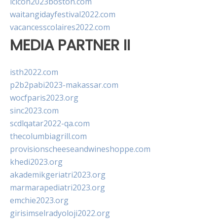
lcicon2023boston.com
waitangidayfestival2022.com
vacancesscolaires2022.com
MEDIA PARTNER II
isth2022.com
p2b2pabi2023-makassar.com
wocfparis2023.org
sinc2023.com
scdlqatar2022-qa.com
thecolumbiagrill.com
provisionscheeseandwineshoppe.com
khedi2023.org
akademikgeriatri2023.org
marmarapediatri2023.org
emchie2023.org
girisimselradyoloji2022.org