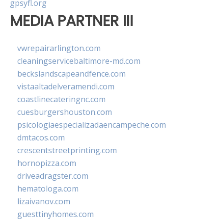
gpsyfl.org
MEDIA PARTNER III
vwrepairarlington.com
cleaningservicebaltimore-md.com
beckslandscapeandfence.com
vistaaltadelveramendi.com
coastlinecateringnc.com
cuesburgershouston.com
psicologiaespecializadaencampeche.com
dmtacos.com
crescentstreetprinting.com
hornopizza.com
driveadragster.com
hematologa.com
lizaivanov.com
guesttinyhomes.com