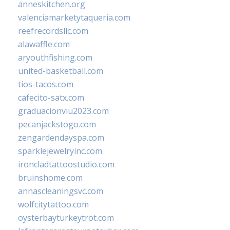
anneskitchen.org
valenciamarketytaqueria.com
reefrecordsllc.com
alawaffle.com
aryouthfishing.com
united-basketball.com
tios-tacos.com
cafecito-satx.com
graduacionviu2023.com
pecanjackstogo.com
zengardendayspa.com
sparklejewelryinc.com
ironcladtattoostudio.com
bruinshome.com
annascleaningsvc.com
wolfcitytattoo.com
oysterbayturkeytrot.com