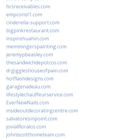
hrsreceivables.com
empconst1.com
cinderella-support.com
bigpinkrestaurant.com
inspirehuahin.com
memmingerspainting.com
jeremypbeasley.com
thesandwichdepotcos.com
drgiggleshouseofpain.com
hotflashdesigns.com
garagenadeau.com
lifestylechauffeurservice.com
EverNewNails.com
insideoutdecoratingcentre.com
salvatoresinpoint.com
jovialfloralco.com
johnlscotthometeam.com