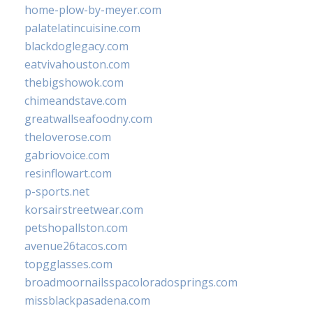
home-plow-by-meyer.com
palatelatincuisine.com
blackdoglegacy.com
eatvivahouston.com
thebigshowok.com
chimeandstave.com
greatwallseafoodny.com
theloverose.com
gabriovoice.com
resinflowart.com
p-sports.net
korsairstreetwear.com
petshopallston.com
avenue26tacos.com
topgglasses.com
broadmoornailsspacoloradosprings.com
missblackpasadena.com