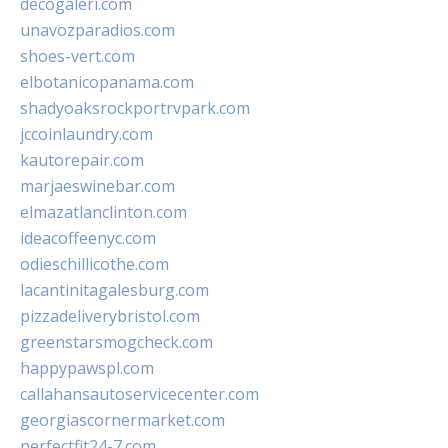
decogaleri.com
unavozparadios.com
shoes-vert.com
elbotanicopanama.com
shadyoaksrockportrvpark.com
jccoinlaundry.com
kautorepair.com
marjaeswinebar.com
elmazatlanclinton.com
ideacoffeenyc.com
odieschillicothe.com
lacantinitagalesburg.com
pizzadeliverybristol.com
greenstarsmogcheck.com
happypawspl.com
callahansautoservicecenter.com
georgiascornermarket.com
perfectfit24-7.com