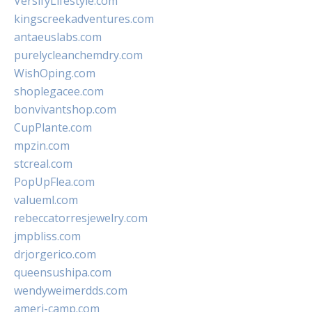
VersifyLifestyle.com
kingscreekadventures.com
antaeuslabs.com
purelycleanchemdry.com
WishOping.com
shoplegacee.com
bonvivantshop.com
CupPlante.com
mpzin.com
stcreal.com
PopUpFlea.com
valueml.com
rebeccatorresjewelry.com
jmpbliss.com
drjorgerico.com
queensushipa.com
wendyweimerdds.com
ameri-camp.com