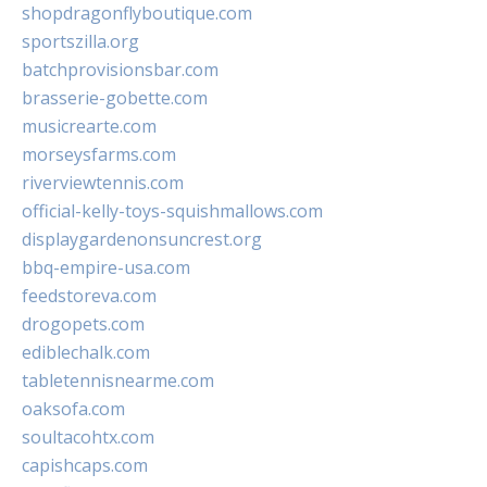
shopdragonflyboutique.com
sportszilla.org
batchprovisionsbar.com
brasserie-gobette.com
musicrearte.com
morseysfarms.com
riverviewtennis.com
official-kelly-toys-squishmallows.com
displaygardenonsuncrest.org
bbq-empire-usa.com
feedstoreva.com
drogopets.com
ediblechalk.com
tabletennisnearme.com
oaksofa.com
soultacohtx.com
capishcaps.com