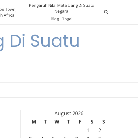
Pengaruh Nilai Mata Uang Di Suatu
pe Town,
Negara
h Africa
Blog
Togel
 Di Suatu
August 2026
M
T
W
T
F
S
S
1
2