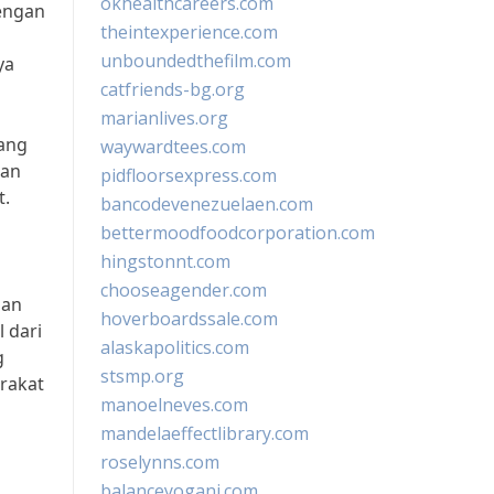
okhealthcareers.com
engan
theintexperience.com
unboundedthefilm.com
ya
catfriends-bg.org
marianlives.org
yang
waywardtees.com
han
pidfloorsexpress.com
t.
bancodevenezuelaen.com
bettermoodfoodcorporation.com
hingstonnt.com
chooseagender.com
han
hoverboardssale.com
 dari
alaskapolitics.com
g
stsmp.org
arakat
manoelneves.com
mandelaeffectlibrary.com
roselynns.com
balanceyoganj.com