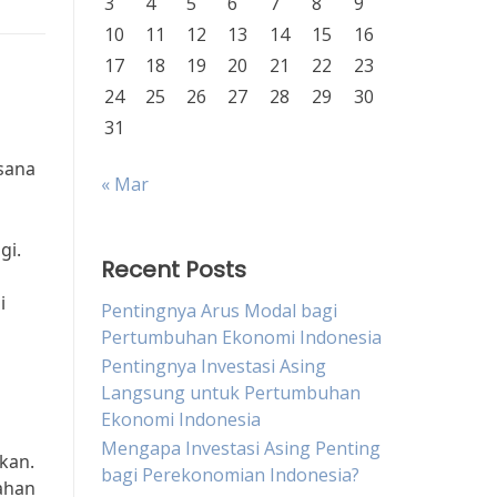
3
4
5
6
7
8
9
10
11
12
13
14
15
16
17
18
19
20
21
22
23
24
25
26
27
28
29
30
31
sana
« Mar
gi.
Recent Posts
i
Pentingnya Arus Modal bagi
Pertumbuhan Ekonomi Indonesia
Pentingnya Investasi Asing
Langsung untuk Pertumbuhan
Ekonomi Indonesia
Mengapa Investasi Asing Penting
kan.
bagi Perekonomian Indonesia?
ahan