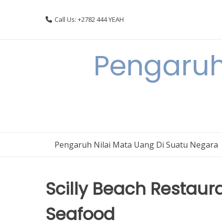
Skip
to
Call Us: +2782 444 YEAH
content
Pengaruh
Pengaruh Nilai Mata Uang Di Suatu Negara
Scilly Beach Restaur
Seafood