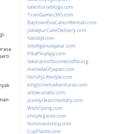
salesforceblogs.com
TrainGames365.com
BaytownEvaCationRentals.com
JabalpurCakeDelivery.com
gi.
halobjd.com
intelligenceqatar.com
erasa
PikaPikaApp.com
erti
takecareofbusinessdfw.org
HamadaOfJapan.com
VersifyLifestyle.com
kingscreekadventures.com
anyak
antaeuslabs.com
aman
purelycleanchemdry.com
WishOping.com
shoplegacee.com
bonvivantshop.com
CupPlante.com