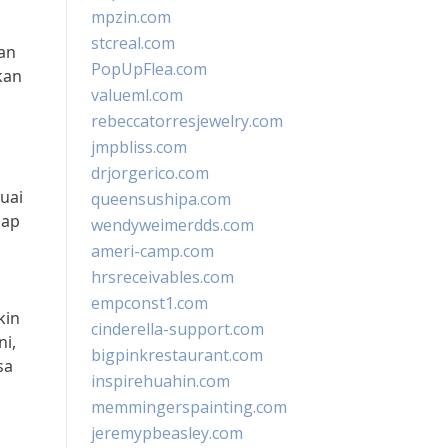
mpzin.com
stcreal.com
an
PopUpFlea.com
kan
valueml.com
rebeccatorresjewelry.com
jmpbliss.com
drjorgerico.com
uai
queensushipa.com
iap
wendyweimerdds.com
ameri-camp.com
hrsreceivables.com
empconst1.com
kin
cinderella-support.com
i,
bigpinkrestaurant.com
sa
inspirehuahin.com
memmingerspainting.com
jeremypbeasley.com