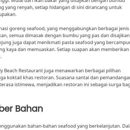
ggi. Mulai dari ikan bakar yang disajikan dengan bumbu
yang renyah, setiap hidangan di sini dirancang untuk
upakan.
 nasi goreng seafood, yang menggabungkan berbagai jenis
 ikan, semua dimasak dengan bumbu yang pas dan disajikan
njung juga dapat menikmati pasta seafood yang bercampu
ang kaya dan memuaskan. Setiap suapan akan memberikan
.
ly Beach Restaurant juga menawarkan berbagai pilihan
ngga koktail khas restoran. Suasana santai dan pemandanga
erasa istimewa, menjadikan restoran ini sebagai surga bag
ber Bahan
menggunakan bahan-bahan seafood yang berkelanjutan. Da