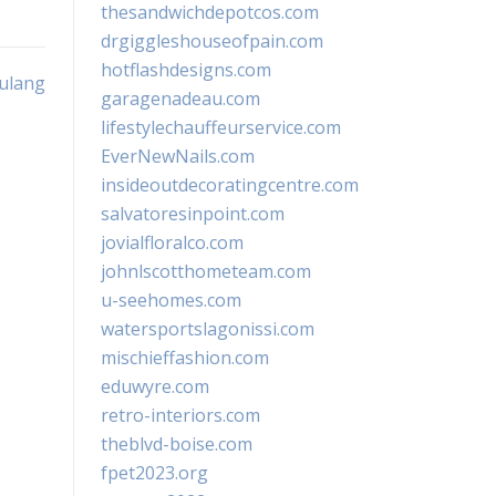
thesandwichdepotcos.com
drgiggleshouseofpain.com
hotflashdesigns.com
rulang
garagenadeau.com
lifestylechauffeurservice.com
EverNewNails.com
insideoutdecoratingcentre.com
salvatoresinpoint.com
jovialfloralco.com
johnlscotthometeam.com
u-seehomes.com
watersportslagonissi.com
mischieffashion.com
eduwyre.com
retro-interiors.com
theblvd-boise.com
fpet2023.org